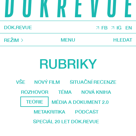
DOK.REVUE
FB
IG
EN
MENU
HLEDAT
REŽIM
RUBRIKY
VŠE
NOVÝ FILM
SITUAČNÍ RECENZE
ROZHOVOR
TÉMA
NOVÁ KNIHA
TEORIE
MÉDIA A DOKUMENT 2.0
METAKRITIKA
PODCAST
SPECIÁL 20 LET DOK.REVUE