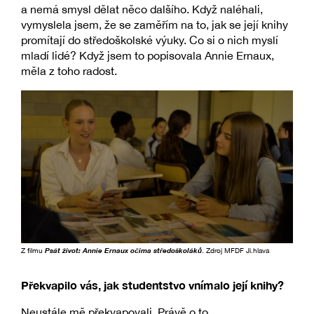
a nemá smysl dělat něco dalšího. Když naléhali,
vymyslela jsem, že se zaměřím na to, jak se její knihy
promítají do středoškolské výuky. Co si o nich myslí
mladí lidé? Když jsem to popisovala Annie Ernaux,
měla z toho radost.
Z filmu
Psát život: Annie Ernaux očima středoškoláků
. Zdroj MFDF Ji.hlava
Překvapilo vás, jak studentstvo vnímalo její knihy?
Neustále mě překvapovali. Právě o to