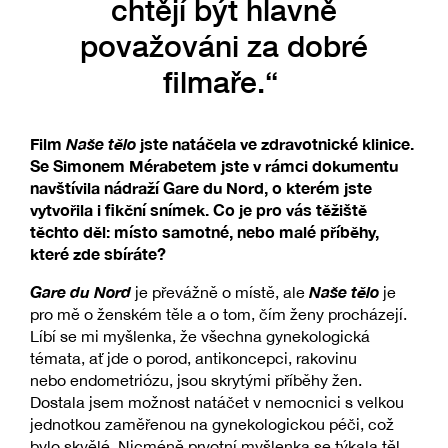
chtějí být hlavně
považováni za dobré
filmaře.“
Film
Naše tělo
jst
e natáčela ve zdravotnické klinice.
Se Simonem Mérabetem jste v rámci dokumentu
navštívila nádraží Gare du Nord, o kterém jste
vytvořila i fikční snímek. Co je pro vás těžiště
těchto děl: místo samotné, nebo malé příběhy,
které zde sbíráte?
Gare du Nord
Naše tělo
je převážně o místě, ale
je
pro mě o ženském těle a o tom, čím ženy procházejí.
Líbí se mi myšlenka, že všechna gynekologická
témata, ať jde o porod, antikoncepci, rakovinu
nebo endometriózu, jsou skrytými příběhy žen.
Dostala jsem možnost natáčet v nemocnici s velkou
jednotkou zaměřenou na gynekologickou péči, což
bylo skvělé. Nicméně prvotní myšlenka se týkala těl