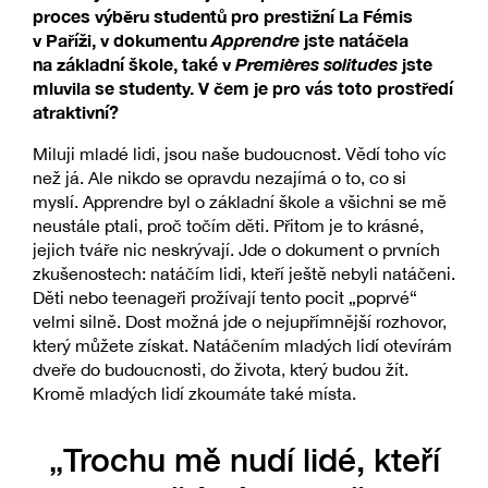
proces výběru studentů pro prestižní La Fémis
v Paříži, v dokumentu
Apprendre
jste natáčela
na základní škole, také v
Premières solitudes
jste
mluvila se studenty. V čem je pro vás toto prostředí
atraktivní?
Miluji mladé lidi, jsou naše budoucnost. Vědí toho víc
než já. Ale nikdo se opravdu nezajímá o to, co si
myslí. Apprendre byl o základní škole a všichni se mě
neustále ptali, proč točím děti. Přitom je to krásné,
jejich tváře nic neskrývají. Jde o dokument o prvních
zkušenostech: natáčím lidi, kteří ještě nebyli natáčeni.
Děti nebo teenageři prožívají tento pocit „poprvé“
velmi silně. Dost možná jde o nejupřímnější rozhovor,
který můžete získat. Natáčením mladých lidí otevírám
dveře do budoucnosti, do života, který budou žít.
Kromě mladých lidí zkoumáte také místa.
„Trochu mě nudí lidé, kteří