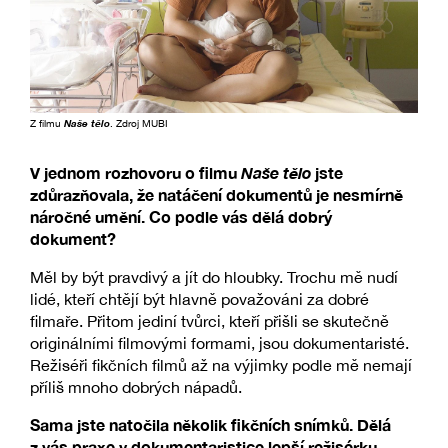
Z filmu
Naše tělo
. Zdroj MUBI
V jednom rozhovoru o filmu
Naše tělo
jste
zdůrazňovala, že natáčení dokumentů je nesmírně
náročné umění. Co podle vás dělá dobrý
dokument?
Měl by být pravdivý a jít do hloubky. Trochu mě nudí
lidé, kteří chtějí být hlavně považováni za dobré
filmaře. Přitom jediní tvůrci, kteří přišli se skutečně
originálními filmovými formami, jsou dokumentaristé.
Režiséři fikčních filmů až na výjimky podle mě nemají
příliš mnoho dobrých nápadů.
Sama jste natočila několik fikčních snímků. Dělá
z vás praxe v dokumentaristice lepší režisérku