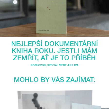
NEJLEPŠÍ DOKUMENTÁRNÍ
KNIHA ROKU. JESTLI MÁM
ZEMŘÍT, AŤ JE TO PŘÍBĚH
ROZHOVOR
,
SPECIÁL MFDF JI.HLAVA
MOHLO BY VÁS ZAJÍMAT: