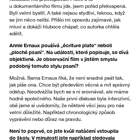
u dokumentárního filmu jde, jsem pořád překvapená.
Byli velmi bystří. A také nejsou stydliví, řeknou, když
se jim něco nelíbí. Přišlo mi opravdu zajímavé, jak
mluví a dokáží hluboce chápat, co autorka chtěla
sdělit.
Annie Ernaux používá „écriture plate“ neboli
„ploché psaní“. Na události, které popisuje, se dívá
objektivně. Je observační film v jistém smyslu
podobný tomuto stylu psaní?
Možná. Sama Ernaux říká, že není snadné psát tak,
jak píše ona. Chce být především věcná a mít správný
odstup. Neodvážila bych se s ní srovnávat, ale máme
hodně společného. Naše první diskuse byla intenzivní,
obě jsme si uvědomily, že některé věci jsou pro nás
velmi důležité. Například chronologický způsob
vyprávění nebo důraz na pravdu.
Není to poprvé, co jste kvůli natáčení vstoupila
do školy. V minulosti jste například sledovala