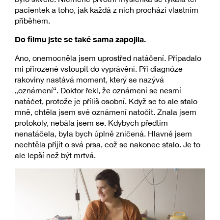
pacientek a toho, jak každá z nich prochází vlastním
příběhem.
Do filmu jste se také sama zapojila.
Ano, onemocněla jsem uprostřed natáčení. Připadalo
mi přirozené vstoupit do vyprávění. Při diagnóze
rakoviny nastává moment, který se nazývá
„oznámení“. Doktor řekl, že oznámení se nesmí
natáčet, protože je příliš osobní. Když se to ale stalo
mně, chtěla jsem své oznámení natočit. Znala jsem
protokoly, nebála jsem se. Kdybych předtím
nenatáčela, byla bych úplně zničená. Hlavně jsem
nechtěla přijít o svá prsa, což se nakonec stalo. Je to
ale lepší než být mrtvá.