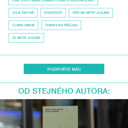
PSÁT ŽIVOT: ANNIE ERNAUX OČIMA STŘEDOŠKOLÁKŮ
JULIE ŠAFOVÁ
ROZHOVOR
SPECIÁL MFDF JI.HLAVA
CLAIRE SIMON
TEMATICKÁ PŘÍLOHA
29. MFDF JI.HLAVA
PODPOŘTE NÁS
OD STEJNÉHO AUTORA: