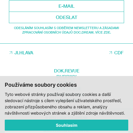
ODESLAT
ODESLÁNÍM SOUHLASÍM S ODBĚREM NEWSLETTERU A ZÁSADAMI
ZPRACOVÁNÍ OSOBNÍCH ÚDAJŮ DOC.DREAM. VÍCE ZDE.
JI.HLAVA
CDF
DOK.REVUE
RUBRIKY
AUTOŘI
Používáme soubory cookies
O DOK.REVUE
Tyto webové stránky používají soubory cookies a další
PODPOŘTE NÁS
KONTAKTY
sledovací nástroje s cílem vylepšení uživatelského prostředí,
zobrazení přizpůsobeného obsahu a reklam, analýzy
návštěvnosti webových stránek a zjištění zdroje návštěvnosti.
© 2012 – 2026 DOC.DREAM
Souhlasím
ZA PODPORY STÁTNÍHO FONDU KINEMATOGRAFIE, KRAJE VYSOČINA A
MINISTERSTVA KULTURY ČR.