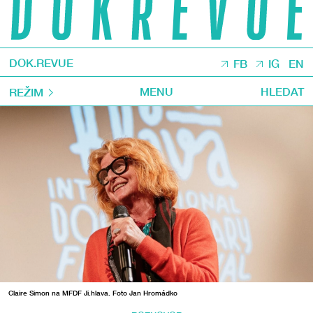
DOK.REVUE
FB
IG
EN
MENU
HLEDAT
REŽIM
Claire Simon na MFDF Ji.hlava. Foto Jan Hromádko