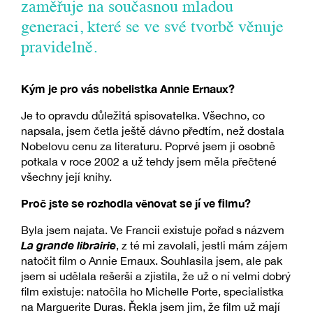
zaměřuje na současnou mladou
generaci, které se ve své tvorbě věnuje
pravidelně.
Kým je pro vás nobelistka Annie Ernaux?
Je to opravdu důležitá spisovatelka. Všechno, co
napsala, jsem četla ještě dávno předtím, než dostala
Nobelovu cenu za literaturu. Poprvé jsem ji osobně
potkala v roce 2002 a už tehdy jsem měla přečtené
všechny její knihy.
Proč jste se rozhodla věnovat se jí ve filmu?
Byla jsem najata. Ve Francii existuje pořad s názvem
La grande librairie
, z té mi zavolali, jestli mám zájem
natočit film o Annie Ernaux. Souhlasila jsem, ale pak
jsem si udělala rešerši a zjistila, že už o ní velmi dobrý
film existuje: natočila ho Michelle Porte, specialistka
na Marguerite Duras. Řekla jsem jim, že film už mají