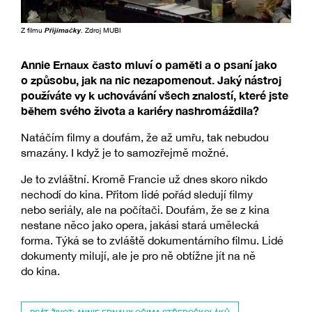
Z filmu
Přijímačky
. Zdroj MUBI
Annie Ernaux často mluví o paměti a o psaní jako
o způsobu, jak na nic nezapomenout. Jaký nástroj
používáte vy k uchovávání všech znalostí, které jste
během svého života a kariéry nashromáždila?
Natáčím filmy a doufám, že až umřu, tak nebudou
smazány. I když je to samozřejmě možné.
Je to zvláštní. Kromě Francie už dnes skoro nikdo
nechodí do kina. Přitom lidé pořád sledují filmy
nebo seriály, ale na počítači. Doufám, že se z kina
nestane něco jako opera, jakási stará umělecká
forma. Týká se to zvláště dokumentárního filmu. Lidé
dokumenty milují, ale je pro ně obtížne jít na ně
do kina.