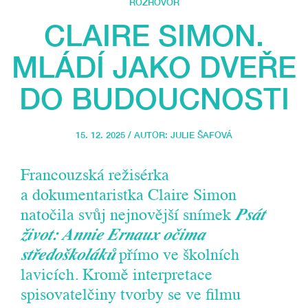
ROZHOVOR
CLAIRE SIMON.
MLÁDÍ JAKO DVEŘE
DO BUDOUCNOSTI
15. 12. 2025 / AUTOR:
JULIE ŠAFOVÁ
Francouzská režisérka
a dokumentaristka Claire Simon
natočila svůj nejnovější snímek
Psát
život: Annie Ernaux očima
středoškoláků
přímo ve školních
lavicích. Kromě interpretace
spisovatelčiny tvorby se ve filmu