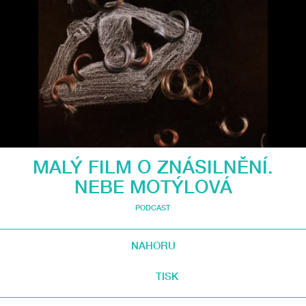
MALÝ FILM O ZNÁSILNĚNÍ.
NEBE MOTÝLOVÁ
PODCAST
NAHORU
TISK