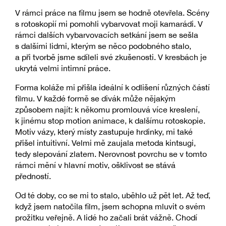
V rámci práce na filmu jsem se hodně otevřela. Scény
s rotoskopií mi pomohli vybarvovat moji kamarádi. V
rámci dalších vybarvovacích setkání jsem se sešla
s dalšími lidmi, kterým se něco podobného stalo,
a při tvorbě jsme sdíleli své zkušenosti. V kresbách je
ukrytá velmi intimní práce.
Forma koláže mi přišla ideální k odlišení různých částí
filmu. V každé formě se divák může nějakým
způsobem najít: k někomu promlouvá více kreslení,
k jinému stop motion animace, k dalšímu rotoskopie.
Motiv vázy, který místy zastupuje hrdinky, mi také
přišel intuitivní. Velmi mě zaujala metoda kintsugi,
tedy slepování zlatem. Nerovnost povrchu se v tomto
rámci mění v hlavní motiv, ošklivost se stává
předností.
Od té doby, co se mi to stalo, uběhlo už pět let. Až teď,
když jsem natočila film, jsem schopna mluvit o svém
prožitku veřejně. A lidé ho začali brát vážně. Chodí