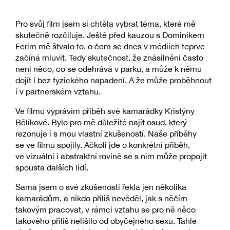
Pro svůj film jsem si chtěla vybrat téma, které mě
skutečně rozčiluje. Ještě před kauzou s Dominikem
Ferim mě štvalo to, o čem se dnes v médiích teprve
začíná mluvit. Tedy skutečnost, že znásilnění často
není něco, co se odehrává v parku, a může k němu
dojít i bez fyzického napadení. A že může proběhnout
i v partnerském vztahu.
Ve filmu vyprávím příběh své kamarádky Kristýny
Bělíkové. Bylo pro mě důležité najít osud, který
rezonuje i s mou vlastní zkušeností. Naše příběhy
se ve filmu spojily. Ačkoli jde o konkrétní příběh,
ve vizuální i abstraktní rovině se s ním může propojit
spousta dalších lidí.
Sama jsem o své zkušenosti řekla jen několika
kamarádům, a nikdo příliš nevěděl, jak s něčím
takovým pracovat, v rámci vztahu se pro ně něco
takového příliš nelišilo od obyčejného sexu. Tahle