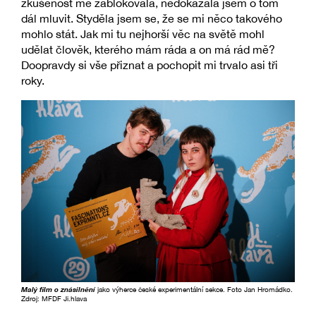
zkušenost mě zablokovala, nedokázala jsem o tom
dál mluvit. Styděla jsem se, že se mi něco takového
mohlo stát. Jak mi tu nejhorší věc na světě mohl
udělat člověk, kterého mám ráda a on má rád mě?
Doopravdy si vše přiznat a pochopit mi trvalo asi tři
roky.
Malý film o znásilnění
jako výherce české experimentální sekce. Foto Jan Hromádko.
Zdroj: MFDF Ji.hlava