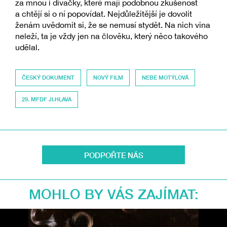
za mnou i divačky, které mají podobnou zkušenost
a chtějí si o ní popovídat. Nejdůležitější je dovolit
ženám uvědomit si, že se nemusí stydět. Na nich vina
neleží, ta je vždy jen na člověku, který něco takového
udělal.
ČESKÝ DOKUMENT
NOVÝ FILM
NEBE MOTÝLOVÁ
29. MFDF JI.HLAVA
PODPOŘTE NÁS
MOHLO BY VÁS ZAJÍMAT: