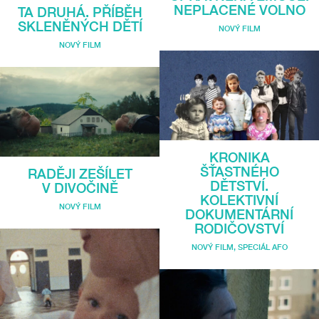
NEPLACENÉ VOLNO
TA DRUHÁ. PŘÍBĚH
SKLENĚNÝCH DĚTÍ
NOVÝ FILM
NOVÝ FILM
KRONIKA
ŠŤASTNÉHO
RADĚJI ZEŠÍLET
DĚTSTVÍ.
V DIVOČINĚ
KOLEKTIVNÍ
NOVÝ FILM
DOKUMENTÁRNÍ
RODIČOVSTVÍ
NOVÝ FILM
,
SPECIÁL AFO