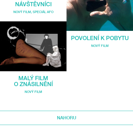
NÁVŠTĚVNÍCI
NOVÝ FILM
,
SPECIÁL AFO
POVOLENÍ K POBYTU
NOVÝ FILM
MALÝ FILM
O ZNÁSILNĚNÍ
NOVÝ FILM
NAHORU