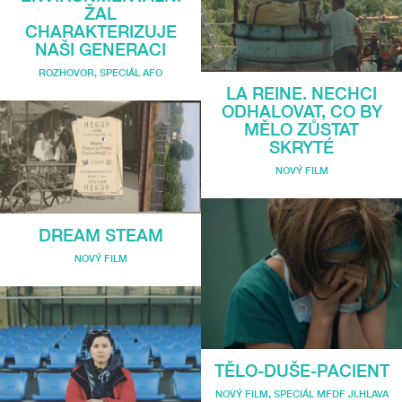
ŽAL
CHARAKTERIZUJE
NAŠI GENERACI
ROZHOVOR
,
SPECIÁL AFO
LA REINE. NECHCI
ODHALOVAT, CO BY
MĚLO ZŮSTAT
SKRYTÉ
NOVÝ FILM
DREAM STEAM
NOVÝ FILM
TĚLO-DUŠE-PACIENT
NOVÝ FILM
,
SPECIÁL MFDF JI.HLAVA