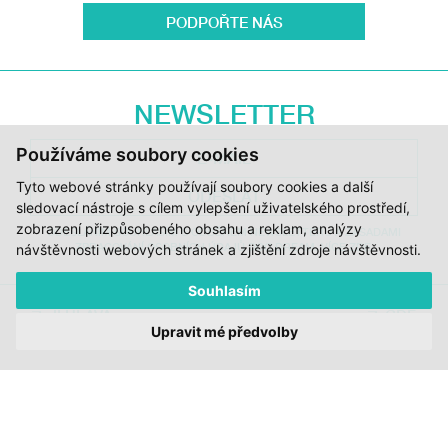
PODPOŘTE NÁS
NEWSLETTER
Používáme soubory cookies
Tyto webové stránky používají soubory cookies a další
ODESLAT
sledovací nástroje s cílem vylepšení uživatelského prostředí,
zobrazení přizpůsobeného obsahu a reklam, analýzy
ODESLÁNÍM SOUHLASÍM S ODBĚREM NEWSLETTERU A ZÁSADAMI
ZPRACOVÁNÍ OSOBNÍCH ÚDAJŮ DOC.DREAM. VÍCE ZDE.
návštěvnosti webových stránek a zjištění zdroje návštěvnosti.
Souhlasím
JI.HLAVA
CDF
Upravit mé předvolby
DOK.REVUE
RUBRIKY
AUTOŘI
O DOK.REVUE