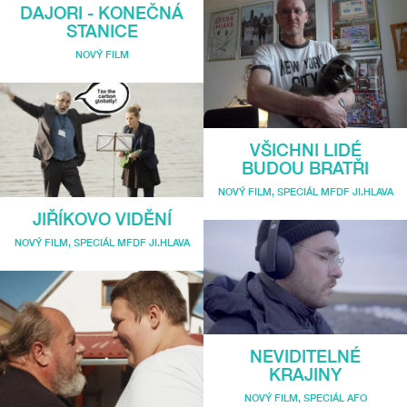
DAJORI - KONEČNÁ
STANICE
NOVÝ FILM
VŠICHNI LIDÉ
BUDOU BRATŘI
NOVÝ FILM
,
SPECIÁL MFDF JI.HLAVA
JIŘÍKOVO VIDĚNÍ
NOVÝ FILM
,
SPECIÁL MFDF JI.HLAVA
NEVIDITELNÉ
KRAJINY
NOVÝ FILM
,
SPECIÁL AFO