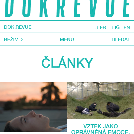
DOK.REVUE
FB
IG
EN
MENU
HLEDAT
REŽIM
ČLÁNKY
VZTEK JAKO
OPRÁVNĚNÁ EMOCE.