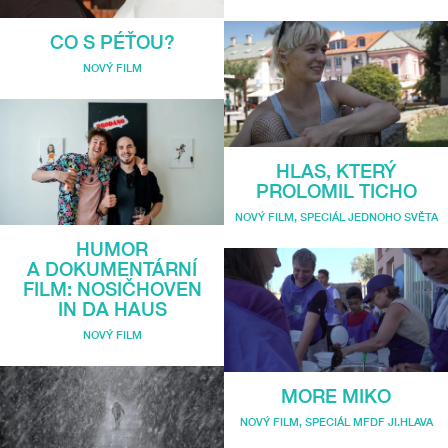
CO S PÉŤOU?
NOVÝ FILM
HLAS, KTERÝ
PROLOMIL TICHO
NOVÝ FILM
,
SPECIÁL JEDNOHO SVĚTA
HUMOR
A DOKUMENTÁRNÍ
FILM: NOSIČHOVEN
IN DA HAUS
NOVÝ FILM
MORE MIKO
NOVÝ FILM
,
SPECIÁL MFDF JI.HLAVA