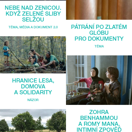
NEBE NAD ZENICOU.
KDYŽ ZELENÉ SLIBY
SELŽOU
PÁTRÁNÍ PO ZLATÉM
TÉMA
,
MÉDIA A DOKUMENT 2.0
GLÓBU
PRO DOKUMENTY
TÉMA
HRANICE LESA,
DOMOVA
A SOLIDARITY
NÁZOR
ZOHRA
BENHAMMOU
A ROMY MANA.
INTIMNÍ ZPOVĚĎ