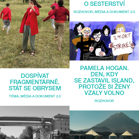
O SESTERSTVÍ
ROZHOVOR
,
MÉDIA A DOKUMENT 2.0
PAMELA HOGAN.
DEN, KDY
DOSPÍVAT
SE ZASTAVIL ISLAND,
FRAGMENTÁRNĚ.
PROTOŽE SI ŽENY
STÁT SE OBRYSEM
VZALY VOLNO
TÉMA
,
MÉDIA A DOKUMENT 2.0
ROZHOVOR