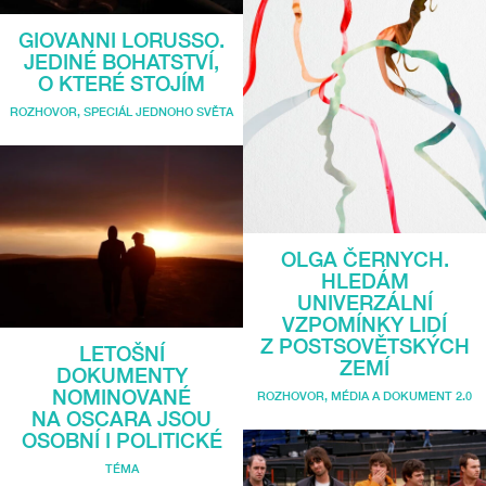
GIOVANNI LORUSSO.
JEDINÉ BOHATSTVÍ,
O KTERÉ STOJÍM
ROZHOVOR
,
SPECIÁL JEDNOHO SVĚTA
OLGA ČERNYCH.
HLEDÁM
UNIVERZÁLNÍ
VZPOMÍNKY LIDÍ
Z POSTSOVĚTSKÝCH
LETOŠNÍ
ZEMÍ
DOKUMENTY
NOMINOVANÉ
ROZHOVOR
,
MÉDIA A DOKUMENT 2.0
NA OSCARA JSOU
OSOBNÍ I POLITICKÉ
TÉMA