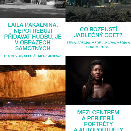
LAILA PAKALNINA.
CO ROZPUSTÍ
NEPOTŘEBUJI
JABLEČNÝ OCET?
PŘIDÁVAT HUDBU, JE
V OBRAZECH
TÉMA
,
SPECIÁL MFDF JI.HLAVA
,
MÉDIA A
DOKUMENT 2.0
SAMOTNÝCH
ROZHOVOR
,
SPECIÁL MFDF JI.HLAVA
MEZI CENTREM
A PERIFERIÍ.
PORTRÉTY
A AUTOPORTRÉTY