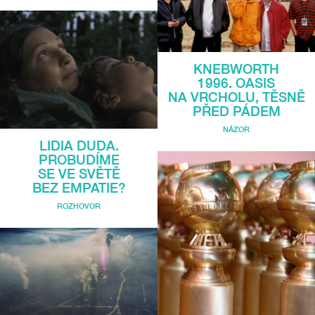
KNEBWORTH
1996. OASIS
NA VRCHOLU, TĚSNĚ
PŘED PÁDEM
NÁZOR
LIDIA DUDA.
PROBUDÍME
SE VE SVĚTĚ
BEZ EMPATIE?
ROZHOVOR