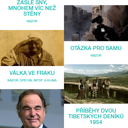
ZAŠLÉ SNY,
MNOHEM VÍC NEŽ
STĚNY
NÁZOR
OTÁZKA PRO SAMU
NÁZOR
VÁLKA VE FRAKU
NÁZOR
,
SPECIÁL MFDF JI.HLAVA
PŘÍBĚHY DVOU
TIBETSKÝCH DENÍKŮ
1954