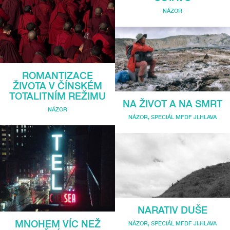
NÁZOR
ROMANTIZACE
ŽIVOTA V ČÍNSKÉM
TOTALITNÍM REŽIMU
NA ŽIVOT A NA SMRT
NÁZOR
NÁZOR
,
SPECIÁL MFDF JI.HLAVA
NARATIV DUŠE
MNOHEM VÍC NEŽ
NÁZOR
,
SPECIÁL MFDF JI.HLAVA