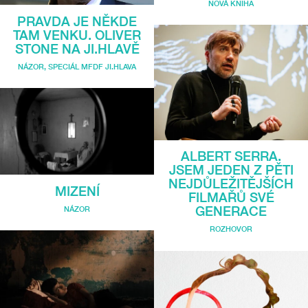
NOVÁ KNIHA
PRAVDA JE NĚKDE
TAM VENKU. OLIVER
STONE NA JI.HLAVĚ
NÁZOR
,
SPECIÁL MFDF JI.HLAVA
ALBERT SERRA.
JSEM JEDEN Z PĚTI
NEJDŮLEŽITĚJŠÍCH
MIZENÍ
FILMAŘŮ SVÉ
GENERACE
NÁZOR
ROZHOVOR