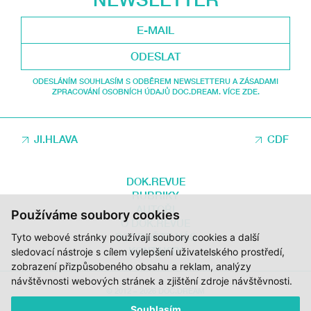
ODESLAT
ODESLÁNÍM SOUHLASÍM S ODBĚREM NEWSLETTERU A ZÁSADAMI
ZPRACOVÁNÍ OSOBNÍCH ÚDAJŮ DOC.DREAM. VÍCE ZDE.
JI.HLAVA
CDF
DOK.REVUE
RUBRIKY
AUTOŘI
Používáme soubory cookies
O DOK.REVUE
PODPOŘTE NÁS
Tyto webové stránky používají soubory cookies a další
KONTAKTY
sledovací nástroje s cílem vylepšení uživatelského prostředí,
zobrazení přizpůsobeného obsahu a reklam, analýzy
návštěvnosti webových stránek a zjištění zdroje návštěvnosti.
© 2012 – 2026 DOC.DREAM
Souhlasím