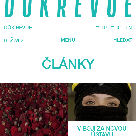
DOK.REVUE
FB
IG
EN
MENU
HLEDAT
REŽIM
ČLÁNKY
V BOJI ZA NOVOU
ÚSTAVU