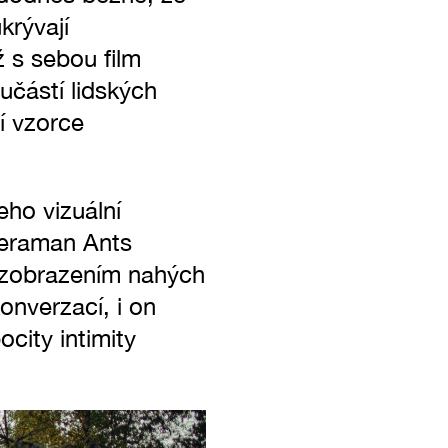
krývají
 s sebou film
učástí lidských
í vzorce
ho vizuální
meraman Ants
 zobrazením nahých
onverzací, i on
ocity intimity