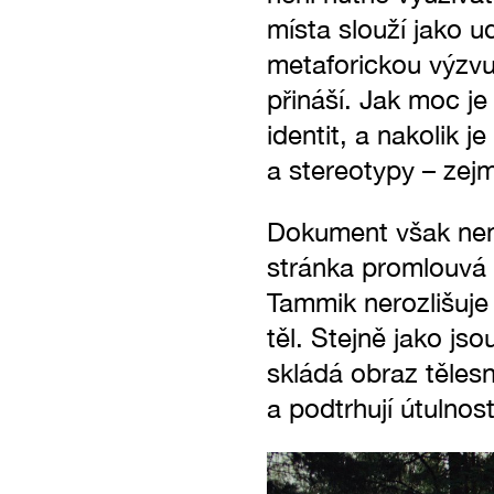
místa slouží jako u
metaforickou výzvu
přináší. Jak moc je
identit, a nakolik 
a stereotypy – zej
Dokument však není
stránka promlouvá
Tammik nerozlišuj
těl. Stejně jako js
skládá obraz tělesno
a podtrhují útulnos