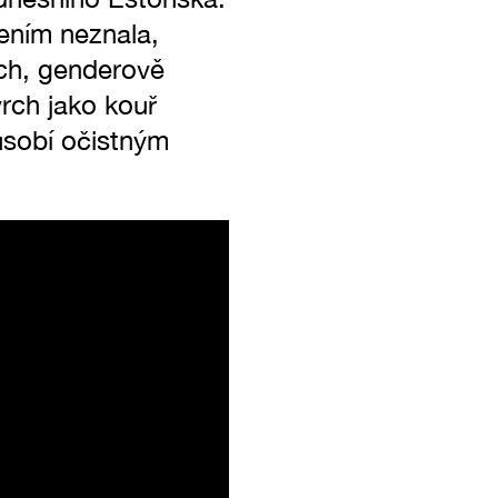
ením neznala,
ch, genderově
vrch jako kouř
působí očistným