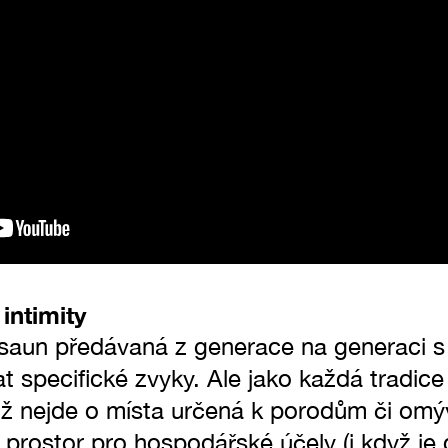
intimity
saun předávaná z generace na generaci s
 specifické zvyky. Ale jako každá tradice
ž nejde o místa určená k porodům či omý
t prostor pro hospodářské účely (i když j