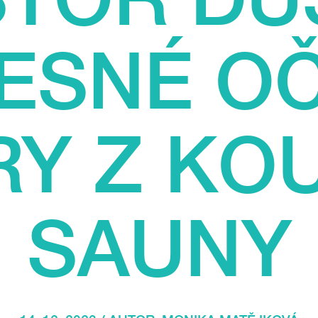
LESNÉ OČ
RY Z KO
SAUNY