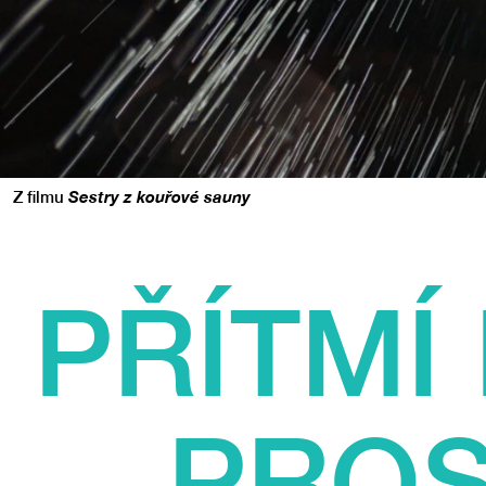
Z filmu
Sestry z kouřové sauny
PŘÍTMÍ
PROS