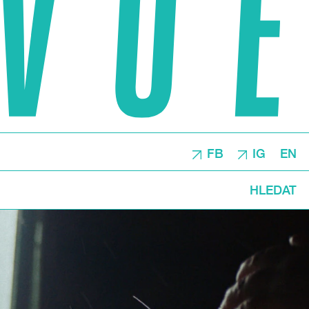
FB
IG
EN
HLEDAT