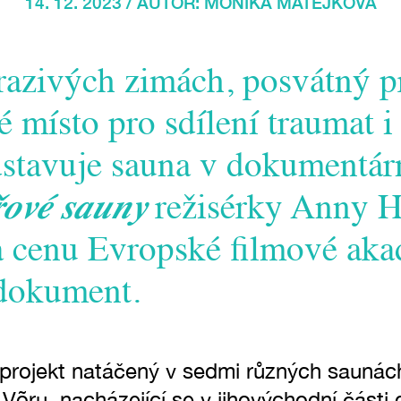
14. 12. 2023 / AUTOR:
MONIKA MATĚJKOVÁ
razivých zimách, posvátný pr
 místo pro sdílení traumat i 
stavuje sauna v dokumentár
řové sauny
režisérky Anny Hi
la cenu Evropské filmové ak
 dokument.
í projekt natáčený v sedmi různých saunác
i Võru, nacházející se v jihovýchodní část