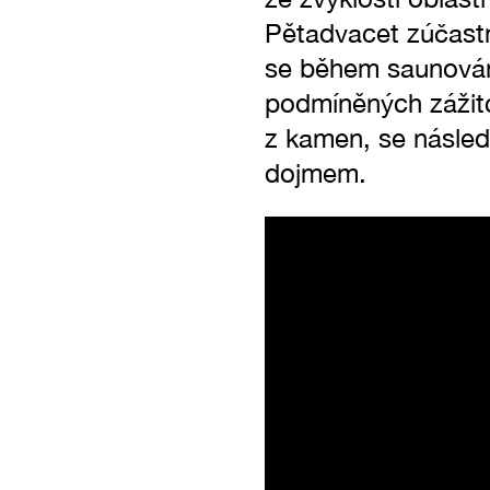
Pětadvacet zúčastn
se během saunován
podmíněných zážitcí
z kamen, se následn
dojmem.