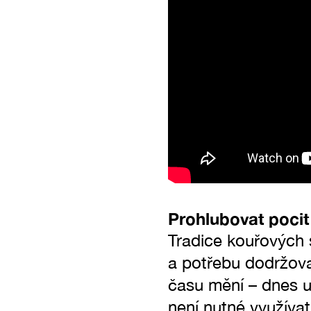
Prohlubovat pocit 
Tradice kouřových 
a potřebu dodržovat
času mění – dnes u
není nutné využíva