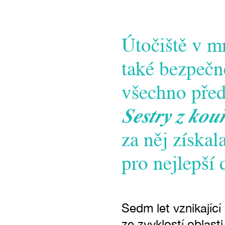
Útočiště v m
také bezpečné
všechno před
Sestry z kou
za něj získa
pro nejlepší
Sedm let vznikajíc
ze zvyklostí oblast