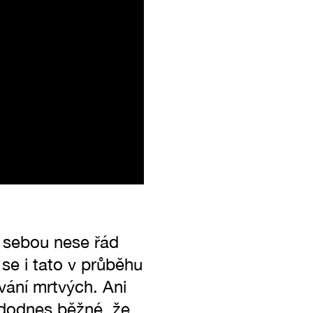
 sebou nese řád
 se i tato v průběhu
vání mrtvých. Ani
e dodnes běžné, že