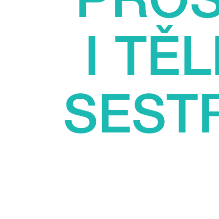
I TĚ
SEST