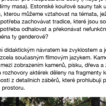
dírny masa). Estonské kouřové sauny tak u
, kterou můžeme vztahovat na témata, jež
 potřeba zachovávat tradice, které jsou so
je potřeba odhalovat a překonávat nefunkčn
ména ty genderové?
 didaktickým návratem ke zvyklostem a je
 zcela současným filmovým jazykem. Ka
e mezi zobrazením kamenů, písku, dřeva a
ou rozhovory aktérek děleny na fragmenty k
sti z detailních záběrů, které prohlubují p
t prostoru.