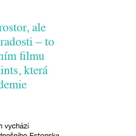
ostor, ale
radosti – to
ním filmu
nts, která
ademie
h vychází
i dnešního Estonska.