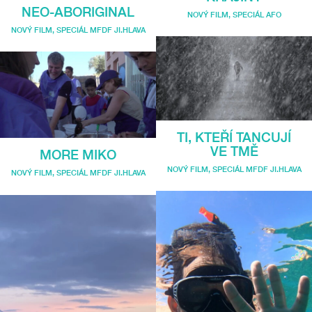
NEO-ABORIGINAL
NOVÝ FILM
,
SPECIÁL AFO
NOVÝ FILM
,
SPECIÁL MFDF JI.HLAVA
TI, KTEŘÍ TANCUJÍ
VE TMĚ
MORE MIKO
NOVÝ FILM
,
SPECIÁL MFDF JI.HLAVA
NOVÝ FILM
,
SPECIÁL MFDF JI.HLAVA