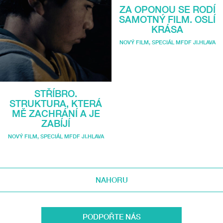
ZA OPONOU SE RODÍ
SAMOTNÝ FILM. OSLÍ
KRÁSA
NOVÝ FILM
,
SPECIÁL MFDF JI.HLAVA
STŘÍBRO.
STRUKTURA, KTERÁ
MĚ ZACHRÁNÍ A JE
ZABÍJÍ
NOVÝ FILM
,
SPECIÁL MFDF JI.HLAVA
NAHORU
PODPOŘTE NÁS