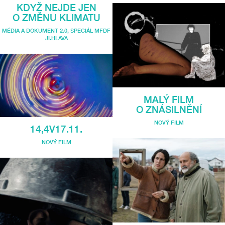
KDYŽ NEJDE JEN
O ZMĚNU KLIMATU
MÉDIA A DOKUMENT 2.0
,
SPECIÁL MFDF
JI.HLAVA
MALÝ FILM
O ZNÁSILNĚNÍ
NOVÝ FILM
14,4V17.11.
NOVÝ FILM