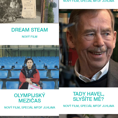
NOVÝ FILM
,
SPECIÁL MFDF JI.HLAVA
DREAM STEAM
NOVÝ FILM
TADY HAVEL,
OLYMPIJSKÝ
SLYŠÍTE MĚ?
MEZIČAS
NOVÝ FILM
,
SPECIÁL MFDF JI.HLAVA
NOVÝ FILM
,
SPECIÁL MFDF JI.HLAVA