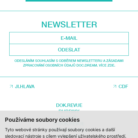
NEWSLETTER
ODESLAT
ODESLÁNÍM SOUHLASÍM S ODBĚREM NEWSLETTERU A ZÁSADAMI
ZPRACOVÁNÍ OSOBNÍCH ÚDAJŮ DOC.DREAM. VÍCE ZDE.
JI.HLAVA
CDF
DOK.REVUE
RUBRIKY
AUTOŘI
Používáme soubory cookies
O DOK.REVUE
Tyto webové stránky používají soubory cookies a další
PODPOŘTE NÁS
KONTAKTY
sledovací nástroje s cílem vylepšení uživatelského prostředí,