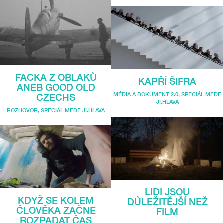
FACKA Z OBLAKŮ
KAPŘÍ ŠIFRA
ANEB GOOD OLD
MÉDIA A DOKUMENT 2.0
,
SPECIÁL MFDF
CZECHS
JI.HLAVA
ROZHOVOR
,
SPECIÁL MFDF JI.HLAVA
LIDI JSOU
KDYŽ SE KOLEM
DŮLEŽITĚJŠÍ NEŽ
ČLOVĚKA ZAČNE
FILM
ROZPADAT ČAS