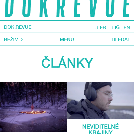
DOK.REVUE
FB
IG
EN
MENU
HLEDAT
REŽIM
ČLÁNKY
NEVIDITELNÉ
KRAJINY