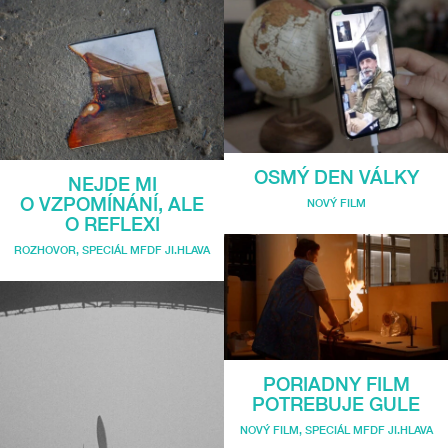
OSMÝ DEN VÁLKY
NEJDE MI
O VZPOMÍNÁNÍ, ALE
NOVÝ FILM
O REFLEXI
ROZHOVOR
,
SPECIÁL MFDF JI.HLAVA
PORIADNY FILM
POTREBUJE GULE
NOVÝ FILM
,
SPECIÁL MFDF JI.HLAVA