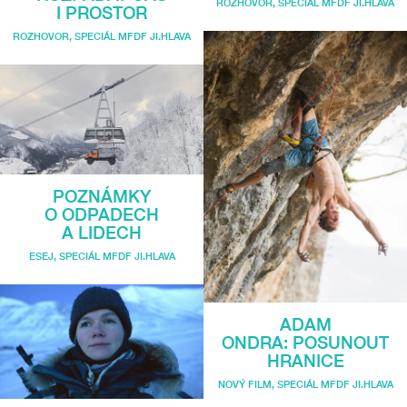
ROZHOVOR
,
SPECIÁL MFDF JI.HLAVA
I PROSTOR
ROZHOVOR
,
SPECIÁL MFDF JI.HLAVA
POZNÁMKY
O ODPADECH
A LIDECH
ESEJ
,
SPECIÁL MFDF JI.HLAVA
ADAM
ONDRA: POSUNOUT
HRANICE
NOVÝ FILM
,
SPECIÁL MFDF JI.HLAVA