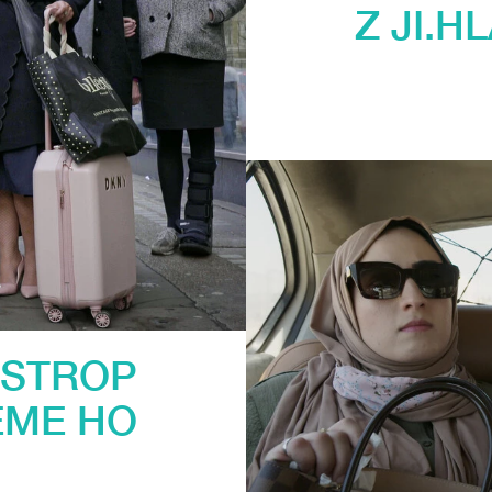
Z JI.H
 STROP
EME HO