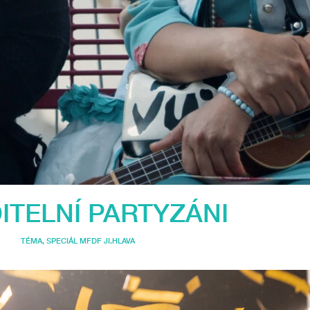
ITELNÍ PARTYZÁNI
TÉMA
,
SPECIÁL MFDF JI.HLAVA