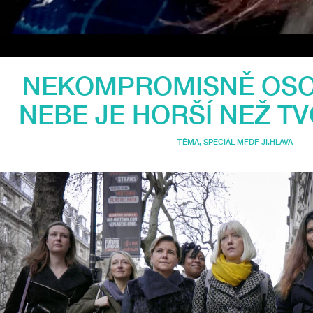
NEKOMPROMISNĚ OSO
NEBE JE HORŠÍ NEŽ T
TÉMA
,
SPECIÁL MFDF JI.HLAVA