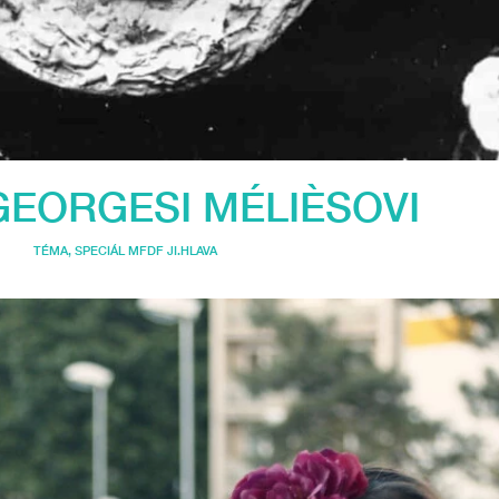
GEORGESI MÉLIÈSOVI
TÉMA
,
SPECIÁL MFDF JI.HLAVA