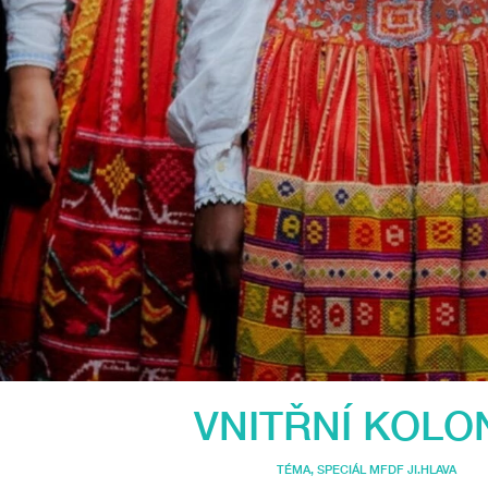
VNITŘNÍ KOLO
TÉMA
,
SPECIÁL MFDF JI.HLAVA