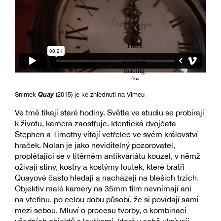
Quay
Snímek
(2015) je ke zhlédnutí na Vimeu
Ve tmě tikají staré hodiny. Světla ve studiu se probírají
k životu, kamera zaostřuje. Identická dvojčata
Stephen a Timothy vítají vetřelce ve svém království
hraček. Nolan je jako neviditelný pozorovatel,
proplétající se v titěrném antikvariátu kouzel, v němž
ožívají stíny, kostry a kostýmy loutek, které bratři
Quayové často hledají a nacházejí na bleších trzích.
Objektiv malé kamery na 35mm film nevnímají ani
na vteřinu, po celou dobu působí, že si povídají sami
mezi sebou. Mluví o procesu tvorby, o kombinaci
všedních objektů s loutkami, které v sobě ukrývají