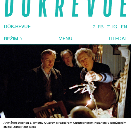
DOK.REVUE
FB
IG
EN
MENU
HLEDAT
REŽIM
Animátoři Stephen a Timothy Quayovi s režisérem Christopherem Nolanem v londýnském
studiu. Zdroj Roko Belic