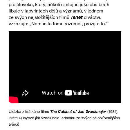
pro člověka, který, ačkoli si stejně jako oba bratři
libuje v labyrintech dějů a významů, v jednom
Tenet
ze svých nejsložitějších filmů
diváctvu
vzkazuje: „Nemusíte tomu rozumět, prožijte to.“
The Cabinet of Jan Svankmajer
Ukázka z krátkého filmu
(1984).
Bratři Quayové jím vzdali hold jednomu ze svých nejoblíbenějších
tvůrců