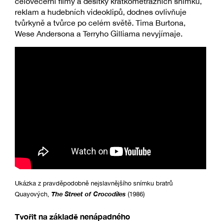
celovečerní filmy a desítky krátkometrážních snímků,
reklam a hudebních videoklipů, dodnes ovlivňuje
tvůrkyně a tvůrce po celém světě. Tima Burtona,
Wese Andersona a Terryho Gilliama nevyjímaje.
Ukázka z pravděpodobně nejslavnějšího snímku bratrů
The Street of Crocodiles
Quayových,
(1986)
Tvořit na základě nenápadného