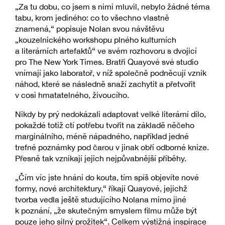
„Za tu dobu, co jsem s nimi mluvil, nebylo žádné téma
tabu, krom jediného: co to všechno vlastně
znamená,“ popisuje Nolan svou návštěvu
„kouzelnického workshopu plného kulturních
a literárních artefaktů“ ve svém rozhovoru s dvojicí
pro The New York Times. Bratři Quayové své studio
vnímají jako laboratoř, v níž společně podněcují vznik
náhod, které se následně snaží zachytit a přetvořit
v cosi hmatatelného, živoucího.
Nikdy by prý nedokázali adaptovat velké literární dílo,
pokaždé totiž ctí potřebu tvořit na základě něčeho
marginálního, méně nápadného, například jedné
trefné poznámky pod čarou v jinak obří odborné knize.
Přesně tak vznikají jejich nejpůvabnější příběhy.
„Čím víc jste hnáni do kouta, tím spíš objevíte nové
formy, nové architektury,“ říkají Quayové, jejichž
tvorba vedla ještě studujícího Nolana mimo jiné
k poznání, „že skutečným smyslem filmu může být
pouze jeho silný prožitek“. Celkem výstižná inspirace