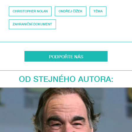
CHRISTOPHER NOLAN
ONDŘEJ ČÍŽEK
TÉMA
ZAHRANIČNÍ DOKUMENT
PODPOŘTE NÁS
OD STEJNÉHO AUTORA: