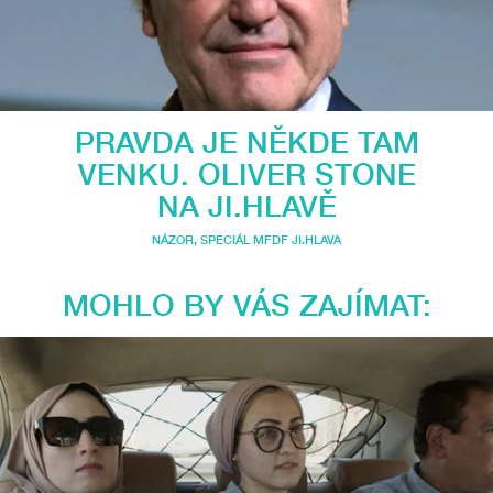
PRAVDA JE NĚKDE TAM
VENKU. OLIVER STONE
NA JI.HLAVĚ
NÁZOR
,
SPECIÁL MFDF JI.HLAVA
MOHLO BY VÁS ZAJÍMAT: