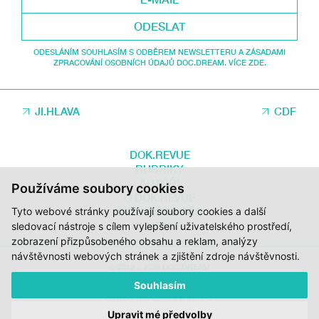
ODESLAT
ODESLÁNÍM SOUHLASÍM S ODBĚREM NEWSLETTERU A ZÁSADAMI
ZPRACOVÁNÍ OSOBNÍCH ÚDAJŮ DOC.DREAM. VÍCE ZDE.
JI.HLAVA
CDF
DOK.REVUE
RUBRIKY
AUTOŘI
Používáme soubory cookies
O DOK.REVUE
Tyto webové stránky používají soubory cookies a další
PODPOŘTE NÁS
KONTAKTY
sledovací nástroje s cílem vylepšení uživatelského prostředí,
zobrazení přizpůsobeného obsahu a reklam, analýzy
návštěvnosti webových stránek a zjištění zdroje návštěvnosti.
© 2012 – 2026 DOC.DREAM
Souhlasím
ZA PODPORY STÁTNÍHO FONDU KINEMATOGRAFIE, KRAJE VYSOČINA A
MINISTERSTVA KULTURY ČR.
Upravit mé předvolby