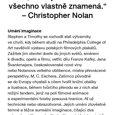
všechno vlastně znamená.“
– Christopher Nolan
Umění imaginace
Stephen a Timothy se rozhodli stát výtvarníky
ve chvíli, kdy během studií na Philadelphia College of
Art navštívili výstavu polských filmových plakátů.
Zážitek jim otevřel dveře do jiných světů, směrem
k divadlu, opeře a filmu, vstříc dílu Franze Kafky, Jana
Švankmajera, československé nové vlny
nebo Nolanova velkého oblíbence, mistra převrácené
perspektivy, M. C. Eschera. Zatímco původně
se do Evropy chystali s cílem tvořit knižní obálky
a ilustrace, během tvůrčího přerodu se z nich stal
režijní tandem, jenž na poli filmové animace
a experimentální tvorby posouvá hranice. Ať už
technické nebo obrazotvorné. Jejich umění zlověstně
temné a těžce surreální imaginace, čítající dva