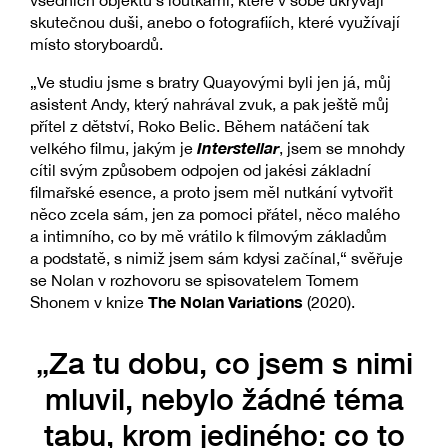
skutečnou duši, anebo o fotografiích, které využívají
místo storyboardů.
„Ve studiu jsme s bratry Quayovými byli jen já, můj
asistent Andy, který nahrával zvuk, a pak ještě můj
přítel z dětství, Roko Belic. Během natáčení tak
Interstellar
velkého filmu, jakým je
, jsem se mnohdy
cítil svým způsobem odpojen od jakési základní
filmařské esence, a proto jsem měl nutkání vytvořit
něco zcela sám, jen za pomoci přátel, něco malého
a intimního, co by mě vrátilo k filmovým základům
a podstatě, s nimiž jsem sám kdysi začínal,“ svěřuje
se Nolan v rozhovoru se spisovatelem Tomem
The Nolan Variations
Shonem v knize
(2020).
„Za tu dobu, co jsem s nimi
mluvil, nebylo žádné téma
tabu, krom jediného: co to