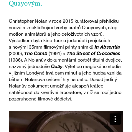
Quayovým.
Christopher Nolan v roce 2015 kurátoroval přehlídku
snové a zneklidňující tvorby bratrů Quayových, stop-
motion animátorů a jeho celoživotních vzorů.
Výsledkem byla kino-tour o jedenácti projekcích
In Absentia
s novými 35mm filmovými printy snímků
The Comb
The Street of Crocodiles
(2000),
(1991) a
(1986). A Nolanův dokumentární portrét titulní dvojice,
Quay
nazvaný jednoduše
. Výlet do magického studia
v jižním Londýně trvá osm minut a jeho hudba vznikla
během Nolanova cvičení hry na cello. Dosud jediný
Nolanův dokument umožňuje alespoň krátce
nahlédnout do kreativní laboratoře, v níž se rodí jedno
pozoruhodné filmové dědictví.