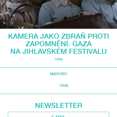
KAMERA JAKO ZBRAŇ PROTI
ZAPOMNĚNÍ. GAZA
NA JIHLAVSKÉM FESTIVALU
TÉMA
NAHORU
TISK
NEWSLETTER