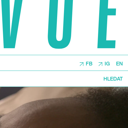
FB
IG
EN
HLEDAT