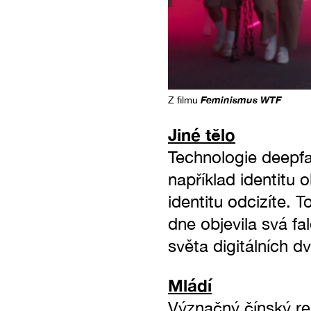
Feminismus WTF
Z filmu
Jiné tělo
Technologie deepfa
například identitu o
identitu odcizíte. 
dne objevila svá f
světa digitálních d
Mládí
Význačný čínský r