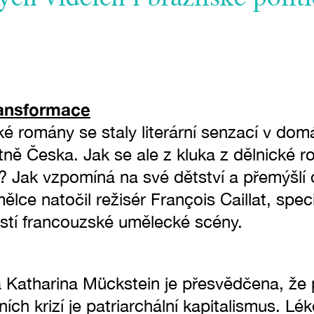
ransformace
é romány se staly literární senzací v dom
ně Česka. Jak se ale z kluka z dělnické ro
ál? Jak vzpomíná na své dětství a přemýšlí
lce natočil režisér François Caillat, speci
stí francouzské umělecké scény.
 Katharina Mückstein je přesvědčena, že 
ních krizí je patriarchální kapitalismus. Lé