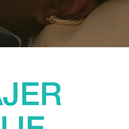
AJER
UJE