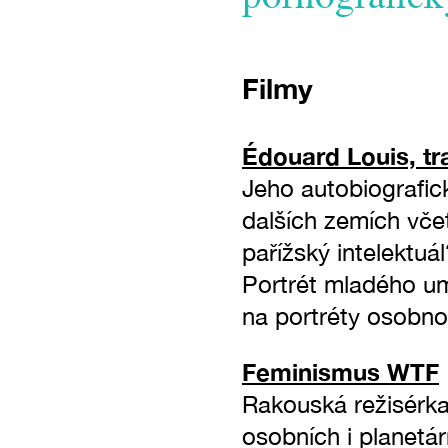
Filmy
Édouard Louis, t
Jeho autobiografick
dalších zemích včet
pařížský intelektu
Portrét mladého umě
na portréty osobno
Feminismus WTF
Rakouská režisérka
osobních i planetár