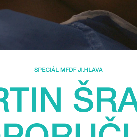
SPECIÁL MFDF JI.HLAVA
TIN ŠR
PORUČ