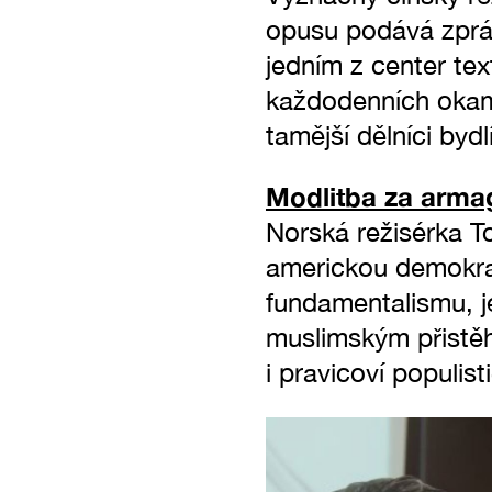
opusu podává zpráv
jedním z center te
každodenních okam
tamější dělníci bydl
Modlitba za arm
Norská režisérka T
americkou demokrac
fundamentalismu, je
muslimským přistě
i pravicoví populistič