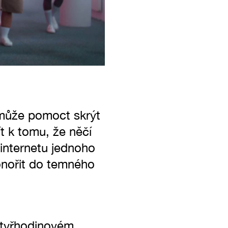
 může pomoct skrýt
ít k tomu, že něčí
 internetu jednoho
onořit do temného
čtyřhodinovém