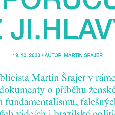
 JI.HLA
19. 10. 2023 / AUTOR:
MARTIN ŠRAJER
blicista Martin Šrajer v rá
 dokumenty o příběhu ženské
 fundamentalismu, falešnýc
ch videích i brazilské politi