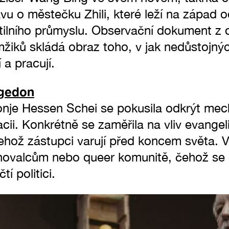
u o městečku Zhili, které leží na západ 
xtilního průmyslu. Observační dokument z 
žiků skládá obraz toho, v jak nedůstojn
í a pracují.
agedon
onje Hessen Schei se pokusila odkrýt mec
ii. Konkrétně se zaměřila na vliv evange
hož zástupci varují před koncem světa. Vi
hovalcům nebo queer komunitě, čehož se 
tí politici.