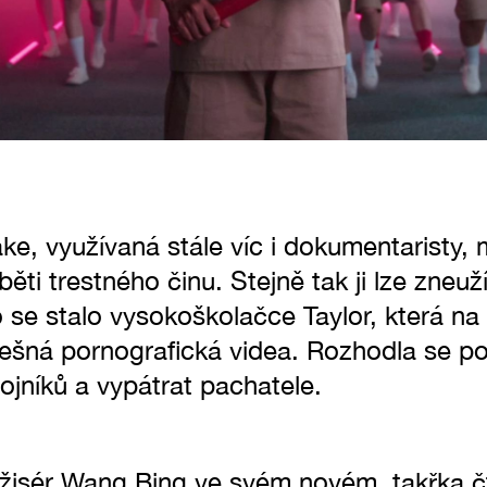
ke, využívaná stále víc i dokumentaristy,
běti trestného činu. Stejně tak ji lze zneuž
To se stalo vysokoškolačce Taylor, která na
alešná pornografická videa. Rozhodla se p
vojníků a vypátrat pachatele.
ežisér Wang Bing ve svém novém, takřka 