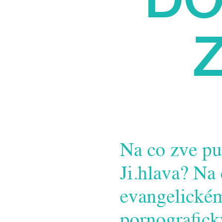
Z
Na co zve pu
Ji.hlava? Na
evangelickém
pornografický