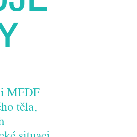
VY
mci MFDF
ho těla,
h
cké situaci.