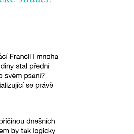
ácí Francii i mnoha
diny stal přední
 o svém psaní?
alizující se právě
příčinou dnešních
kem by tak logicky