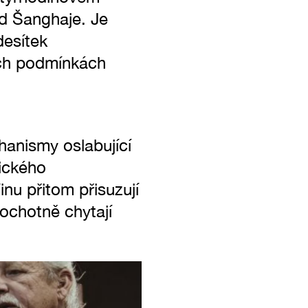
od Šanghaje. Je
desítek
ých podmínkách
hanismy oslabující
lického
nu přitom přisuzují
ochotně chytají