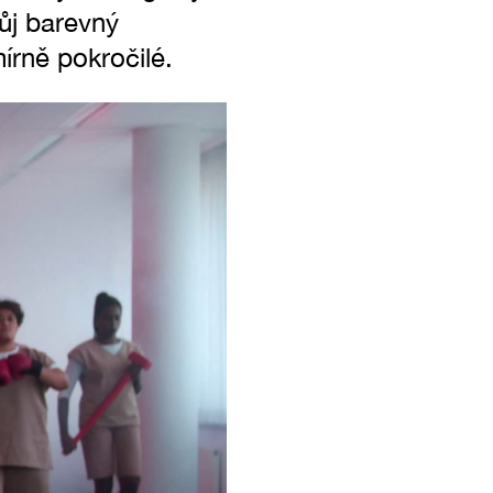
ůj barevný
írně pokročilé.