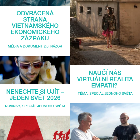
ODVRÁCENÁ
STRANA
VIETNAMSKÉHO
EKONOMICKÉHO
ZÁZRAKU
MÉDIA A DOKUMENT 2.0
,
NÁZOR
NAUČÍ NÁS
VIRTUÁLNÍ REALITA
EMPATII?
NENECHTE SI UJÍT –
TÉMA
,
SPECIÁL JEDNOHO SVĚTA
JEDEN SVĚT 2026
NOVINKY
,
SPECIÁL JEDNOHO SVĚTA