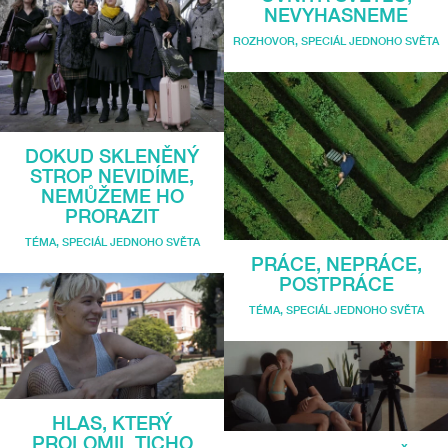
NEVYHASNEME
ROZHOVOR
,
SPECIÁL JEDNOHO SVĚTA
DOKUD SKLENĚNÝ
STROP NEVIDÍME,
NEMŮŽEME HO
PRORAZIT
TÉMA
,
SPECIÁL JEDNOHO SVĚTA
PRÁCE, NEPRÁCE,
POSTPRÁCE
TÉMA
,
SPECIÁL JEDNOHO SVĚTA
HLAS, KTERÝ
PROLOMIL TICHO