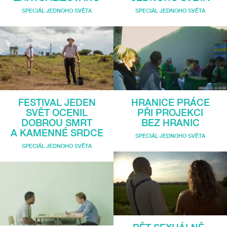
SPECIÁL JEDNOHO SVĚTA
SPECIÁL JEDNOHO SVĚTA
FESTIVAL JEDEN
HRANICE PRÁCE
SVĚT OCENIL
PŘI PROJEKCI
DOBROU SMRT
BEZ HRANIC
A KAMENNÉ SRDCE
SPECIÁL JEDNOHO SVĚTA
SPECIÁL JEDNOHO SVĚTA