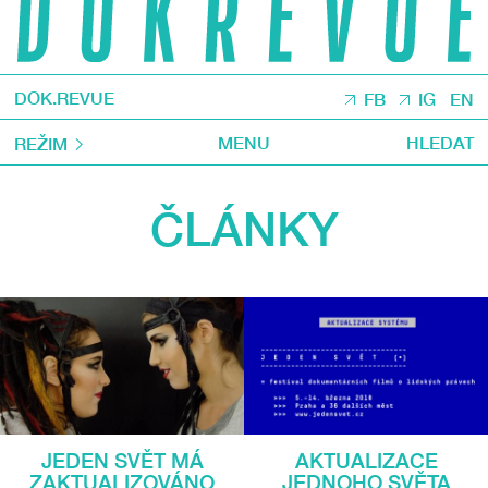
DOK.REVUE
FB
IG
EN
MENU
HLEDAT
REŽIM
ČLÁNKY
JEDEN SVĚT MÁ
AKTUALIZACE
ZAKTUALIZOVÁNO
JEDNOHO SVĚTA