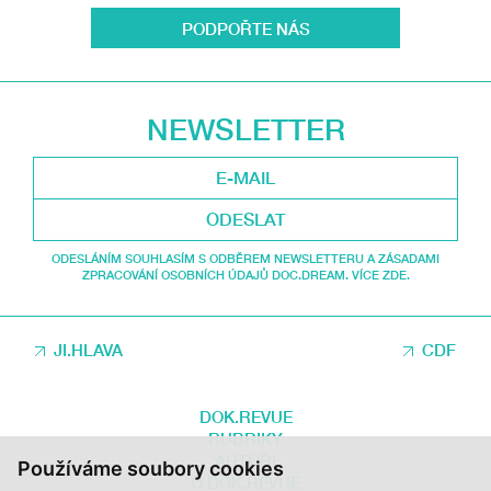
PODPOŘTE NÁS
NEWSLETTER
ODESLAT
ODESLÁNÍM SOUHLASÍM S ODBĚREM NEWSLETTERU A ZÁSADAMI
ZPRACOVÁNÍ OSOBNÍCH ÚDAJŮ DOC.DREAM. VÍCE ZDE.
JI.HLAVA
CDF
DOK.REVUE
RUBRIKY
AUTOŘI
Používáme soubory cookies
O DOK.REVUE