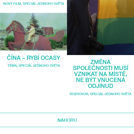
NOVÝ FILM
,
SPECIÁL JEDNOHO SVĚTA
ČÍNA – RYBÍ OCASY
ZMĚNA
TÉMA
,
SPECIÁL JEDNOHO SVĚTA
SPOLEČNOSTI MUSÍ
VZNIKAT NA MÍSTĚ,
NE BÝT VNUCENÁ
ODJINUD
ROZHOVOR
,
SPECIÁL JEDNOHO SVĚTA
NAHORU