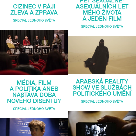
PĚT SEXUÁLNĚ-
CIZINEC V RÁJI
ASEXUÁLNÍCH LET
ZLEVA A ZPRAVA
MÉHO ŽIVOTA
A JEDEN FILM
SPECIÁL JEDNOHO SVĚTA
SPECIÁL JEDNOHO SVĚTA
ARABSKÁ REALITY
MÉDIA, FILM
SHOW VE SLUŽBÁCH
A POLITIKA ANEB
POLITICKÉHO UMĚNÍ
NASTÁVÁ DOBA
NOVÉHO DISENTU?
SPECIÁL JEDNOHO SVĚTA
SPECIÁL JEDNOHO SVĚTA