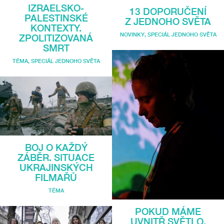
IZRAELSKO-
13 DOPORUČENÍ
PALESTINSKÉ
Z JEDNOHO SVĚTA
KONTEXTY.
NOVINKY
,
SPECIÁL JEDNOHO SVĚTA
ZPOLITIZOVANÁ
SMRT
TÉMA
,
SPECIÁL JEDNOHO SVĚTA
BOJ O KAŽDÝ
ZÁBĚR. SITUACE
UKRAJINSKÝCH
FILMAŘŮ
TÉMA
POKUD MÁME
UVNITŘ SVĚTLO,