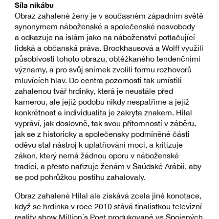
Síla nikábu
Obraz zahalené ženy je v současném západním světě
synonymem náboženské a společenské nesvobody
a odkazuje na islám jako na náboženství potlačující
lidská a občanská práva. Brockhausová a Wolff využili
působivosti tohoto obrazu, obtěžkaného tendenčními
významy, a pro svůj snímek zvolili formu rozhovorů
mluvících hlav. Do centra pozornosti tak umístili
zahalenou tvář hrdinky, která je neustále před
kamerou, ale jejíž podobu nikdy nespatříme a jejíž
konkrétnost a individualita je zakryta znakem. Hilal
vypráví, jak doslovně, tak svou přítomností v záběru,
jak se z historicky a společensky podmíněné části
oděvu stal nástroj k uplatňování moci, a kritizuje
zákon, který nemá žádnou oporu v náboženské
tradici, a přesto nařizuje ženám v Saúdské Arábii, aby
se pod pohrůžkou postihu zahalovaly.
Obraz zahalené Hilal ale získává zcela jiné konotace,
když se hrdinka v roce 2010 stává finalistkou televizní
reality show Million´s Poet produkované ve Spojených