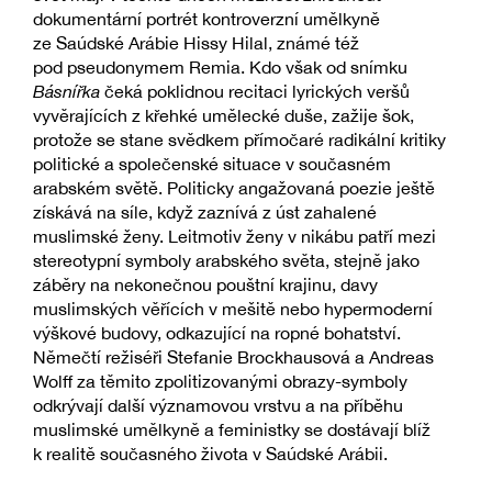
dokumentární portrét kontroverzní umělkyně
ze Saúdské Arábie Hissy Hilal, známé též
pod pseudonymem Remia. Kdo však od snímku
Básnířka
čeká poklidnou recitaci lyrických veršů
vyvěrajících z křehké umělecké duše, zažije šok,
protože se stane svědkem přímočaré radikální kritiky
politické a společenské situace v současném
arabském světě. Politicky angažovaná poezie ještě
získává na síle, když zaznívá z úst zahalené
muslimské ženy. Leitmotiv ženy v nikábu patří mezi
stereotypní symboly arabského světa, stejně jako
záběry na nekonečnou pouštní krajinu, davy
muslimských věřících v mešitě nebo hypermoderní
výškové budovy, odkazující na ropné bohatství.
Němečtí režiséři Stefanie Brockhausová a Andreas
Wolff za těmito zpolitizovanými obrazy-symboly
odkrývají další významovou vrstvu a na příběhu
muslimské umělkyně a feministky se dostávají blíž
k realitě současného života v Saúdské Arábii.