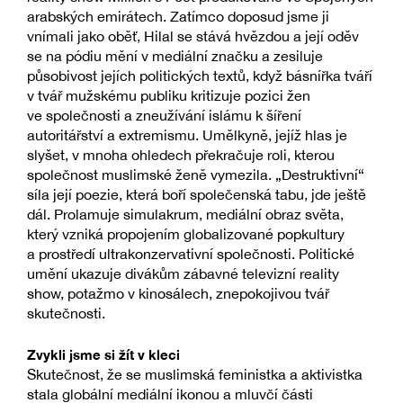
arabských emirátech. Zatímco doposud jsme ji
vnímali jako oběť, Hilal se stává hvězdou a její oděv
se na pódiu mění v mediální značku a zesiluje
působivost jejích politických textů, když básnířka tváří
v tvář mužskému publiku kritizuje pozici žen
ve společnosti a zneužívání islámu k šíření
autoritářství a extremismu. Umělkyně, jejíž hlas je
slyšet, v mnoha ohledech překračuje roli, kterou
společnost muslimské ženě vymezila. „Destruktivní“
síla její poezie, která boří společenská tabu, jde ještě
dál. Prolamuje simulakrum, mediální obraz světa,
který vzniká propojením globalizované popkultury
a prostředí ultrakonzervativní společnosti. Politické
umění ukazuje divákům zábavné televizní reality
show, potažmo v kinosálech, znepokojivou tvář
skutečnosti.
Zvykli jsme si žít v kleci
Skutečnost, že se muslimská feministka a aktivistka
stala globální mediální ikonou a mluvčí části