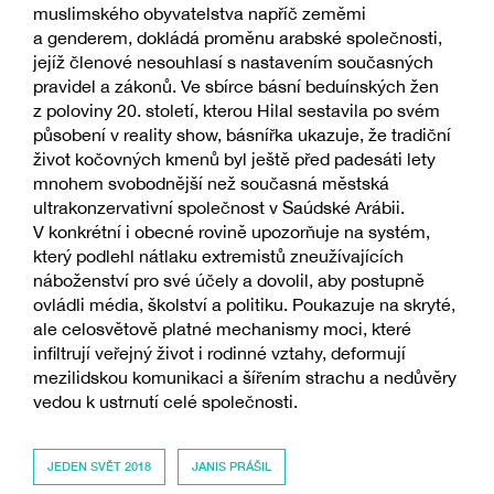
muslimského obyvatelstva napříč zeměmi
a genderem, dokládá proměnu arabské společnosti,
jejíž členové nesouhlasí s nastavením současných
pravidel a zákonů. Ve sbírce básní beduínských žen
z poloviny 20. století, kterou Hilal sestavila po svém
působení v reality show, básnířka ukazuje, že tradiční
život kočovných kmenů byl ještě před padesáti lety
mnohem svobodnější než současná městská
ultrakonzervativní společnost v Saúdské Arábii.
V konkrétní i obecné rovině upozorňuje na systém,
který podlehl nátlaku extremistů zneužívajících
náboženství pro své účely a dovolil, aby postupně
ovládli média, školství a politiku. Poukazuje na skryté,
ale celosvětově platné mechanismy moci, které
infiltrují veřejný život i rodinné vztahy, deformují
mezilidskou komunikaci a šířením strachu a nedůvěry
vedou k ustrnutí celé společnosti.
JEDEN SVĚT 2018
JANIS PRÁŠIL