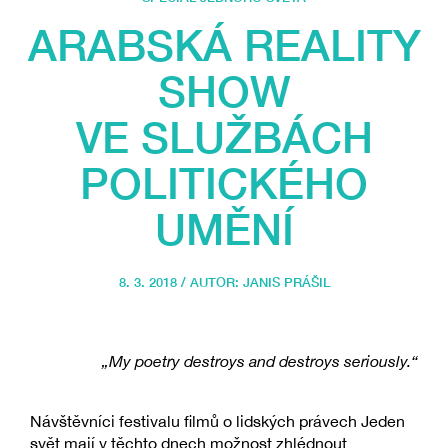
ARABSKÁ REALITY
SHOW
VE SLUŽBÁCH
POLITICKÉHO
UMĚNÍ
8. 3. 2018 / AUTOR:
JANIS PRÁŠIL
„My poetry destroys and destroys seriously.“
Návštěvníci festivalu filmů o lidských právech Jeden
svět mají v těchto dnech možnost zhlédnout