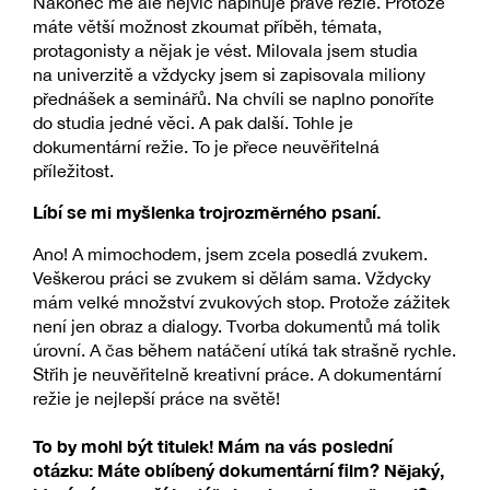
Nakonec mě ale nejvíc naplňuje právě režie. Protože
máte větší možnost zkoumat příběh, témata,
protagonisty a nějak je vést. Milovala jsem studia
na univerzitě a vždycky jsem si zapisovala miliony
přednášek a seminářů. Na chvíli se naplno ponoříte
do studia jedné věci. A pak další. Tohle je
dokumentární režie. To je přece neuvěřitelná
příležitost.
Líbí se mi myšlenka trojrozměrného psaní.
Ano! A mimochodem, jsem zcela posedlá zvukem.
Veškerou práci se zvukem si dělám sama. Vždycky
mám velké množství zvukových stop. Protože zážitek
není jen obraz a dialogy. Tvorba dokumentů má tolik
úrovní. A čas během natáčení utíká tak strašně rychle.
Střih je neuvěřitelně kreativní práce. A dokumentární
režie je nejlepší práce na světě!
To by mohl být titulek! Mám na vás poslední
otázku: Máte oblíbený dokumentární film? Nějaký,