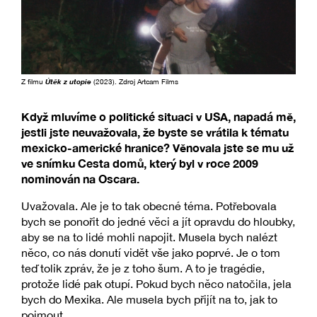
Z filmu
Útěk z utopie
(2023). Zdroj Artcam Films
Když mluvíme o politické situaci v USA, napadá mě,
jestli jste neuvažovala, že byste se vrátila k tématu
mexicko-americké hranice? Věnovala jste se mu už
ve snímku Cesta domů, který byl v roce 2009
nominován na Oscara.
Uvažovala. Ale je to tak obecné téma. Potřebovala
bych se ponořit do jedné věci a jít opravdu do hloubky,
aby se na to lidé mohli napojit. Musela bych nalézt
něco, co nás donutí vidět vše jako poprvé. Je o tom
teď tolik zpráv, že je z toho šum. A to je tragédie,
protože lidé pak otupí. Pokud bych něco natočila, jela
bych do Mexika. Ale musela bych přijít na to, jak to
pojmout.