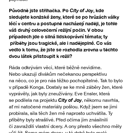
Původně jste střihačka. Po
City of Joy
, kde
sledujete konžské ženy, které se po hrůzách války
léčí v centru a postupně nacházejí naději, je tohle
váš druhý celovečerní režijní počin. V obou
případech jde o silná lidskoprávní témata; ty
příběhy jsou tragické, ale i nadějeplné. Co vás
vedlo k tomu, že jste se rozhodla zrovna u těchto
dvou látek přistoupit k režii?
Ráda odkrývám věci, které běžně nevidíme.
Nebo ukazuji divákům nečekanou perspektivu
na něco, co je pro nás těžko pochopitelné. Tak to bylo
v případě Konga. Dostaly se ke mně záběry žen, které
vyprávěly, jak byly zneužívány. Eve Ensler, která
City of Joy
se podílela na projektu
, někomu navrhla,
ať mi natočené materiály pošlou. Když jsem se jimi
probírala, síla těch žen mě naprosto uchvátila. Ty
příběhy byly strašlivé. Před očima jim znásilnili
či zavraždili vlastní dcery. A ony přesto všechno měly
vůli žít. Sama mám dceru, v té době byla malá,