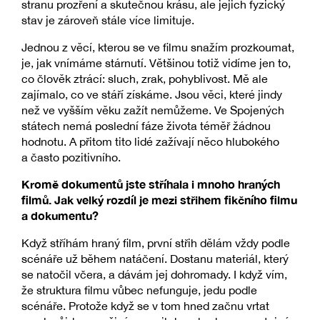
stranu prozření a skutečnou krásu, ale jejich fyzický
stav je zároveň stále více limituje.
Jednou z věcí, kterou se ve filmu snažím prozkoumat,
je, jak vnímáme stárnutí. Většinou totiž vidíme jen to,
co člověk ztrácí: sluch, zrak, pohyblivost. Mě ale
zajímalo, co ve stáří získáme. Jsou věci, které jindy
než ve vyšším věku zažít nemůžeme. Ve Spojených
státech nemá poslední fáze života téměř žádnou
hodnotu. A přitom tito lidé zažívají něco hlubokého
a často pozitivního.
Kromě dokumentů jste stříhala i mnoho hraných
filmů. Jak velký rozdíl je mezi střihem fikčního filmu
a dokumentu?
Když stříhám hraný film, první střih dělám vždy podle
scénáře už během natáčení. Dostanu materiál, který
se natočil včera, a dávám jej dohromady. I když vím,
že struktura filmu vůbec nefunguje, jedu podle
scénáře. Protože když se v tom hned začnu vrtat