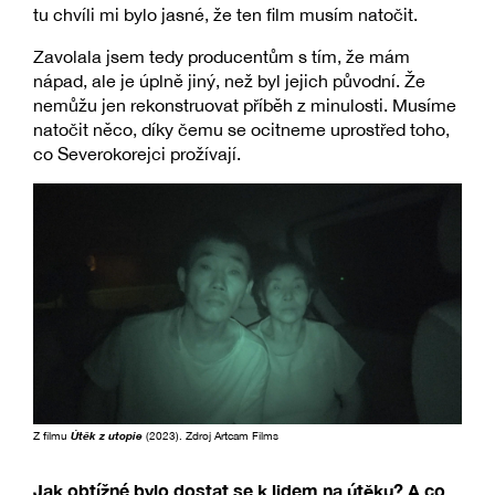
tu chvíli mi bylo jasné, že ten film musím natočit.
Zavolala jsem tedy producentům s tím, že mám
nápad, ale je úplně jiný, než byl jejich původní. Že
nemůžu jen rekonstruovat příběh z minulosti. Musíme
natočit něco, díky čemu se ocitneme uprostřed toho,
co Severokorejci prožívají.
Z filmu
Útěk z utopie
(2023). Zdroj Artcam Films
Jak obtížné bylo dostat se k lidem na útěku? A co