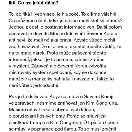
lidí. Co lze ještě dělat?
To, co říká Hyeon-seo, je hluboké. To cítíme všichni.
Co můžeme dělat, když jsme jen malý křehký ptáček?
Jednou z cest je dostávat informace ven. Další potom
dostávat je dovnitř. Mnoho lidí uvnitř Severní Koreje
ani neví, že mají nějaká práva. Abyste vůbec mohli
začít uvažovat, že si o něco řeknete, musíte vědět, že
na to máte nárok. Proto může pašování těchto
informací, jakkoli je to pomalé, přinést změnu
v myšlení. Zároveň ale Severní Korea vytvořila
mistrovský systém špehování, kdy se dokonce
manželé a manželky nahlašují navzájem, takže to
není vůbec jednoduché.
Pak je tu další věc: Když se mluví o Severní Koreji
ve zprávách, nesmíme zmiňovat jen Kim Čong-una.
Musíme mluvit také o obyčejných lidech,
o porušování lidských práv. Pořád se mluví jen
o setkání Trumpa a Kim Čong-una. O trpících lidech
se mluví v poznámce pod čarou. To se musí změnit.