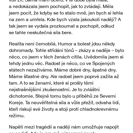
a nedokázala jsem pochopit, jak to zvládají. Měla
jsem pocit, že kdyby se to stalo mně, jen bych si lehla
na zem a umřela. Kde bych vzala jakoukoli naději? A
tak jsem se vydala prozkoumat a pochopit, odkud
se tahle neskutečná síla bere.
Realita není černobílá. Humor a bolest jdou někdy
dohromady. Tohle střídání tónů – zkázy a naděje – bylo
něco, co jsem v těch ženách cítila. Uvědomila jsem si
tehdy jednu věc. Radost je něco, co ve Spojených
státech nezažíváme. Máme dobré dny, špatné dny.
Máme šťastné dny. Ale radost jsem poprvé zažila až
tam. A to se ženami, které si prošly těmi
nejstrašnějšími zkušenostmi. Je to zvláštní
dichotomie. Stejně tomu bylo u příběhů ze Severní
Koreje. Ta neuvěřitelná síla a vůle přežít, odvaha lidí,
kteří riskují své životy a stojí proti chladnokrevnému
režimu.
Napětí mezi tragédií a nadějí nám umožňuje napojit