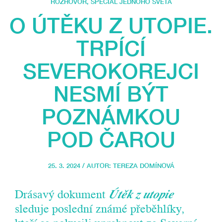
ROZHOVOR
,
SPECIÁL JEDNOHO SVĚTA
O ÚTĚKU Z UTOPIE.
TRPÍCÍ
SEVEROKOREJCI
NESMÍ BÝT
POZNÁMKOU
POD ČAROU
25. 3. 2024 / AUTOR:
TEREZA DOMÍNOVÁ
Drásavý dokument
Útěk z utopie
sleduje poslední známé přeběhlíky,