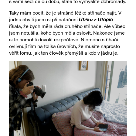
s vámi sedí celou dobu, stále to vymýšlíte dohromady.
Taky mám pocit, že je strašně těžké střihače najít. V
Útěku z Utopie
jednu chvíli jsem si při natáčení
říkala, že bych měla ráda druhého střihače. Ale vůbec
jsem netušila, koho bych měla oslovit. Nakonec jsme
si to nemohli dovolit rozpočtově. Nicméně střihači
ovlivňují film na tolika úrovních, že musíte naprosto
věřit tomu, jak ten člověk přemýšlí a kdo v jádru je.