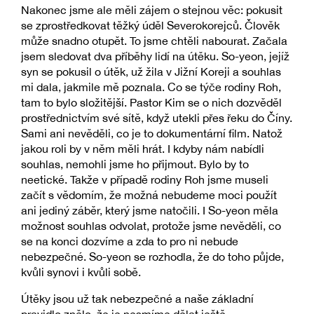
Nakonec jsme ale měli zájem o stejnou věc: pokusit
se zprostředkovat těžký úděl Severokorejců. Člověk
může snadno otupět. To jsme chtěli nabourat. Začala
jsem sledovat dva příběhy lidí na útěku. So-yeon, jejíž
syn se pokusil o útěk, už žila v Jižní Koreji a souhlas
mi dala, jakmile mě poznala. Co se týče rodiny Roh,
tam to bylo složitější. Pastor Kim se o nich dozvěděl
prostřednictvím své sítě, když utekli přes řeku do Číny.
Sami ani nevěděli, co je to dokumentární film. Natož
jakou roli by v něm měli hrát. I kdyby nám nabídli
souhlas, nemohli jsme ho přijmout. Bylo by to
neetické. Takže v případě rodiny Roh jsme museli
začít s vědomím, že možná nebudeme moci použít
ani jediný záběr, který jsme natočili. I So-yeon měla
možnost souhlas odvolat, protože jsme nevěděli, co
se na konci dozvíme a zda to pro ni nebude
nebezpečné. So-yeon se rozhodla, že do toho půjde,
kvůli synovi i kvůli sobě.
Útěky jsou už tak nebezpečné a naše základní