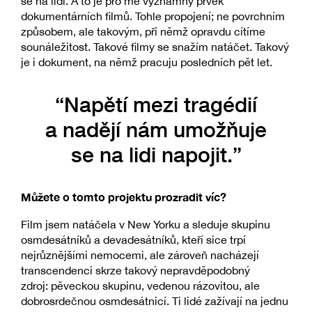
se na lidi. A to je pro mě významný prvek
dokumentárních filmů. Tohle propojení; ne povrchním
způsobem, ale takovým, při němž opravdu cítíme
sounáležitost. Takové filmy se snažím natáčet. Takový
je i dokument, na němž pracuju posledních pět let.
“Napětí mezi tragédií
a nadějí nám umožňuje
se na lidi napojit.”
Můžete o tomto projektu prozradit víc?
Film jsem natáčela v New Yorku a sleduje skupinu
osmdesátníků a devadesátníků, kteří sice trpí
nejrůznějšími nemocemi, ale zároveň nacházejí
transcendenci skrze takový nepravděpodobný
zdroj: pěveckou skupinu, vedenou rázovitou, ale
dobrosrdečnou osmdesátnicí. Ti lidé zažívají na jednu