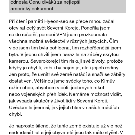
odnesla Cenu diváků za nejlepší
americký dokument.
Při čtení pamětí Hyeon-seo se přede mnou začal
otevírat celý svět Severní Koreje. Ponořila jsem
se do rešerší, pomocí VPN jsem prozkoumala
všechna možná svědectví v různých jazycích. Čím
více jsem tím byla pohlcena, tím rozhořčenější jsem
byla. V jednu chvíli jsem narazila na záběry skrytou
kamerou. Severokorejci tím riskují své životy, protože
kdyby je chytili, zabili by nejen je, ale i jejich rodiny.
Jen proto, že uvnitř své země natáčí a snaží se záběry
dostat ven. Většinou jsme svědky toho, co Kimův
režim chce, abychom viděli: jaderných raket
nebo vojenských přehlídek. Nemáme možnost vidět,
jak vypadá skutečný život lidí v Severní Koreji.
Uvědomila jsem si, jak jejich hlas v našich médiích
chybí.
Je naprosto šílené, že tahle země existuje už víc než
sedmdesát let a její obyvatelé jsou tak málo slyšet. V