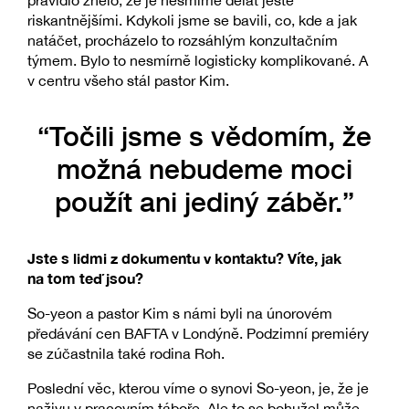
pravidlo znělo, že je nesmíme dělat ještě
riskantnějšími. Kdykoli jsme se bavili, co, kde a jak
natáčet, procházelo to rozsáhlým konzultačním
týmem. Bylo to nesmírně logisticky komplikované. A
v centru všeho stál pastor Kim.
“Točili jsme s vědomím, že
možná nebudeme moci
použít ani jediný záběr.”
Jste s lidmi z dokumentu v kontaktu? Víte, jak
na tom teď jsou?
So-yeon a pastor Kim s námi byli na únorovém
předávání cen BAFTA v Londýně. Podzimní premiéry
se zúčastnila také rodina Roh.
Poslední věc, kterou víme o synovi So-yeon, je, že je
naživu v pracovním táboře. Ale to se bohužel může