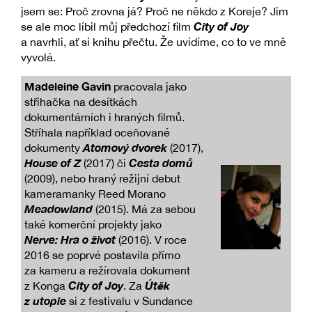
jsem se: Proč zrovna já? Proč ne někdo z Koreje? Jim
City of Joy
se ale moc líbil můj předchozí film
a navrhli, ať si knihu přečtu. Že uvidíme, co to ve mně
vyvolá.
Madeleine Gavin
pracovala jako
střihačka na desítkách
dokumentárních i hraných filmů.
Stříhala například oceňované
Atomový dvorek
dokumenty
(2017),
House of Z
Cesta domů
(2017) či
(2009), nebo hraný režijní debut
kameramanky Reed Morano
Meadowland
(2015). Má za sebou
také komerční projekty jako
Nerve: Hra o život
(2016). V roce
2016 se poprvé postavila přímo
za kameru a režírovala dokument
City of Joy
Útěk
z Konga
. Za
z utopie
si z festivalu v Sundance