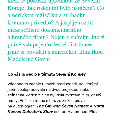
kteří se pokusili uprchnout ze Severní
Koreje. Jak riskantní bylo natáčení? Co
americkou režisérku a střihačku
k tématu přivedlo? A jaký je rozdíl
mezi střihem dokumentárního
a hraného filmu? Nejen o snímku, který
právě vstupuje do české distribuce,
jsme si povídali s americkou filmařkou
Madeleine Gavin.
Co vás přivedlo k tématu Severní Koreje?
Všechno to začalo u mých producentů, se kterými
jsem spolupracovala na dvou projektech jako
střihačka. Jeden z nich byl dokumentární film, druhý
hraný. Přišli za mnou s tím, že získali práva
The Girl with Seven Names: A North
na autobiografii
Korean Defector's Story
od Lee Hyeon-seo. Ptala