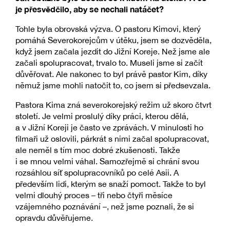
je přesvědčilo, aby se nechali natáčet?
Tohle byla obrovská výzva. O pastoru Kimovi, který
pomáhá Severokorejcům v útěku, jsem se dozvěděla,
když jsem začala jezdit do Jižní Koreje. Než jsme ale
začali spolupracovat, trvalo to. Museli jsme si začít
důvěřovat. Ale nakonec to byl právě pastor Kim, díky
němuž jsme mohli natočit to, co jsem si předsevzala.
Pastora Kima zná severokorejský režim už skoro čtvrt
století. Je velmi proslulý díky práci, kterou dělá,
a v Jižní Koreji je často ve zprávách. V minulosti ho
filmaři už oslovili, párkrát s nimi začal spolupracovat,
ale neměl s tím moc dobré zkušenosti. Takže
i se mnou velmi váhal. Samozřejmě si chrání svou
rozsáhlou síť spolupracovníků po celé Asii. A
především lidi, kterým se snaží pomoct. Takže to byl
velmi dlouhý proces – tři nebo čtyři měsíce
vzájemného poznávání –, než jsme poznali, že si
opravdu důvěřujeme.