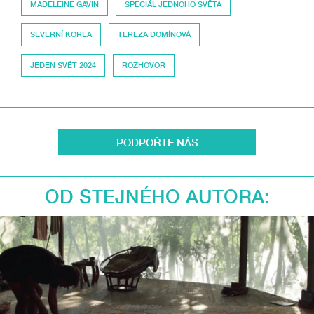
MADELEINE GAVIN
SPECIÁL JEDNOHO SVĚTA
SEVERNÍ KOREA
TEREZA DOMÍNOVÁ
JEDEN SVĚT 2024
ROZHOVOR
PODPOŘTE NÁS
OD STEJNÉHO AUTORA: