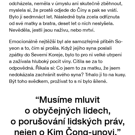
odcházela, neměla v úmyslu ani skutečně zběhnout,
myslela si, že prostě odjede do Číny a pak se vrátí.
Bylo jí sedmnáct let. Následně byla zcela odříznuta
od své matky a bratra, deset let o nich neslyšela.
Nevěděla, jestli jsou naživu, nebo mrtví.
Emocionálně nejtěžší byl ale samozřejmě příběh So-
yeon a to, čím si prošla. Když jejího syna poslali
zpátky do Severní Koreje, bylo to pro ni velké utrpení
a zažívala hluboký pocit viny. Cítila se za to
odpovědná. Říkala si: Co jsem to za matku, že jsem
nedokázala zachránit svého syna? Trhalo ji to na kusy.
Být toho svědkem, prožívat to s ní bylo šílené.
“Musíme mluvit
o obyčejných lidech,
o porušování lidských práv,
nejen o Kim Čong-unovi.”