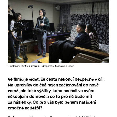
Z natáčení
Útěku z utopie
. Zdroj archiv Madeleine Gavin
Ve filmu je vidět, že cesta nekončí bezpečně v cíli.
Na uprchlíky doléhá nejen začleňování do nové
země, ale také výčitky, koho nechali ve svém
někdejším domově a co to pro ně bude mít
za následky. Co pro vás bylo během natáčení
emočně nejtěžší?