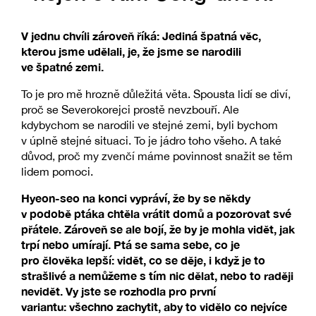
V jednu chvíli zároveň říká: Jediná špatná věc,
kterou jsme udělali, je, že jsme se narodili
ve špatné zemi.
To je pro mě hrozně důležitá věta. Spousta lidí se diví,
proč se Severokorejci prostě nevzbouří. Ale
kdybychom se narodili ve stejné zemi, byli bychom
v úplně stejné situaci. To je jádro toho všeho. A také
důvod, proč my zvenčí máme povinnost snažit se těm
lidem pomoci.
Hyeon-seo na konci vypráví, že by se někdy
v podobě ptáka chtěla vrátit domů a pozorovat své
přátele. Zároveň se ale bojí, že by je mohla vidět, jak
trpí nebo umírají. Ptá se sama sebe, co je
pro člověka lepší: vidět, co se děje, i když je to
strašlivé a nemůžeme s tím nic dělat, nebo to raději
nevidět. Vy jste se rozhodla pro první
variantu: všechno zachytit, aby to vidělo co nejvíce