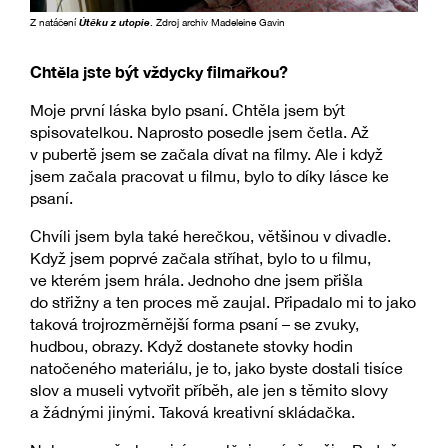
Z natáčení
Útěku z utopie
. Zdroj archiv Madeleine Gavin
Chtěla jste být vždycky filmařkou?
Moje první láska bylo psaní. Chtěla jsem být
spisovatelkou. Naprosto posedle jsem četla. Až
v pubertě jsem se začala dívat na filmy. Ale i když
jsem začala pracovat u filmu, bylo to díky lásce ke
psaní.
Chvíli jsem byla také herečkou, většinou v divadle.
Když jsem poprvé začala stříhat, bylo to u filmu,
ve kterém jsem hrála. Jednoho dne jsem přišla
do střižny a ten proces mě zaujal. Připadalo mi to jako
taková trojrozměrnější forma psaní – se zvuky,
hudbou, obrazy. Když dostanete stovky hodin
natočeného materiálu, je to, jako byste dostali tisíce
slov a museli vytvořit příběh, ale jen s těmito slovy
a žádnými jinými. Taková kreativní skládačka.