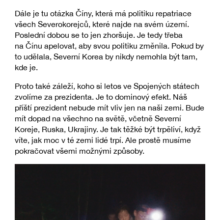
Dále je tu otázka Číny, která má politiku repatriace
všech Severokorejců, které najde na svém území.
Poslední dobou se to jen zhoršuje. Je tedy třeba
na Čínu apelovat, aby svou politiku změnila. Pokud by
to udělala, Severní Korea by nikdy nemohla být tam,
kde je.
Proto také záleží, koho si letos ve Spojených státech
zvolíme za prezidenta. Je to dominový efekt. Náš
příští prezident nebude mít vliv jen na naši zemi. Bude
mít dopad na všechno na světě, včetně Severní
Koreje, Ruska, Ukrajiny. Je tak těžké být trpěliví, když
víte, jak moc v té zemi lidé trpí. Ale prostě musíme
pokračovat všemi možnými způsoby.