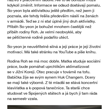
kdykoli změnit. Informace se odsud dostávají pomalu.
So-yeon byla aktivistkou ještě předtím, než jsem ji
poznala, ale tehdy řešila především násilí na ženách
v armádě. Teď se z ní stal úplně jiný druh aktivistky.
Příběh So-yeon je bohužel mnohem častější než
příběh rodiny Roh. Je velmi neobvyklé, aby
se pětičlenné rodině podařilo utéct.
So-yeon je neuvěřitelně silná a její práce je její životní
motivací. Má také stránku na YouTube a píše knihu.
Rodina Roh se má moc dobře. Matka studuje sociální
práce, bude pomáhat uprchlíkům aklimatizovat
se v Jižní Koreji. Otec pracuje v továrně na tofu.
Babička žije se svým synem Huk Changem. Dcery
se mají také výborně. Z té mladší se stává koncertní
klavíristka a k-popová tanečnice. Ta starší chce
studovat ve Spojených státech a já bych ji tam ráda
na semestr vzala.