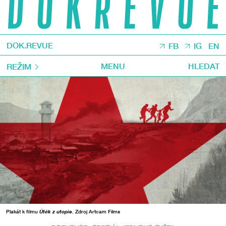
DOK.REVUE
FB
IG
EN
MENU
HLEDAT
REŽIM
Plakát k filmu
Útěk z utopie
. Zdroj Artcam Films