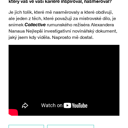
který vás ve vaší kariéře inspiroval, nasměroval?
Je jich tolik, které mě nasměrovaly a které obdivuji,
ale jeden z těch, které považuji za mistrovské dílo, je
Collective
snímek
rumunského režiséra Alexandera
Nanaua Nejlepší investigativní novinářský dokument,
jaký jsem kdy viděla. Naprosto mě dostal.