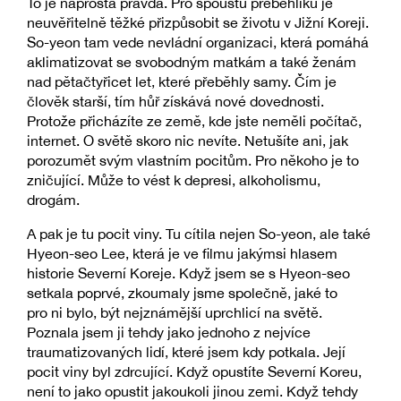
To je naprostá pravda. Pro spoustu přeběhlíků je
neuvěřitelně těžké přizpůsobit se životu v Jižní Koreji.
So-yeon tam vede nevládní organizaci, která pomáhá
aklimatizovat se svobodným matkám a také ženám
nad pětačtyřicet let, které přeběhly samy. Čím je
člověk starší, tím hůř získává nové dovednosti.
Protože přicházíte ze země, kde jste neměli počítač,
internet. O světě skoro nic nevíte. Netušíte ani, jak
porozumět svým vlastním pocitům. Pro někoho je to
zničující. Může to vést k depresi, alkoholismu,
drogám.
A pak je tu pocit viny. Tu cítila nejen So-yeon, ale také
Hyeon-seo Lee, která je ve filmu jakýmsi hlasem
historie Severní Koreje. Když jsem se s Hyeon-seo
setkala poprvé, zkoumaly jsme společně, jaké to
pro ni bylo, být nejznámější uprchlicí na světě.
Poznala jsem ji tehdy jako jednoho z nejvíce
traumatizovaných lidí, které jsem kdy potkala. Její
pocit viny byl zdrcující. Když opustíte Severní Koreu,
není to jako opustit jakoukoli jinou zemi. Když tehdy