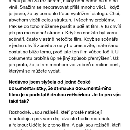
a pak půjdu za režisérem, nikdy nebudeme na stejné
vlně. Snažím se neopravovat příliš mnoho věcí, i když
je jasné, že by pomohlo třeba vystřižení dialogu. Chci,
abychom viděli celou strukturu i všechny problémy.
Pak se do toho můžeme pustit a udělat film. V tu chvíli
jde pro mě scénář stranou. Když se snažíte být věrní
scénáři, často vlastně netočíte film. Když se scénáře
v jednu chvíli zbavíte a celý ho přestavíte, máte šanci
dostat se blíže tomu, proč jste ten film vůbec točili. U
dokumentu probíhá úplně jiný způsob přemýšlení. Už
jen proto, že je tam mnohem víc záběrů a milion cest,
kterými se můžete vydat.
Nedávno jsem slyšela od jedné české
dokumentaristky, že střihačka dokumentárního
filmu je v podstatě druhou režisérkou. Je to pro vás
také tak?
Rozhodně. Jsou režiséři, kteří prostě natáčejí
a natáčejí a pak vám dají dvě stě hodin materiálu
a řeknou: Udělejte z toho film. A pak jsou režiséři, kteří