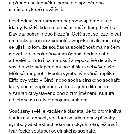
a připnou na ledničku, nemá nic společného
s místem, které navštívili.
Obchodníci s mramorem neprodávají hmotu, ale
ideály. Každý, kdo na to má, si může koupit svého
Davida, bohyni nebo filozofa. Celý svět se jezdí dívat
na trosky jednoho z vrcholů evropské civilizace, aby
se ujistil o tom, že současná společnost má na čem
stavět. Že je pokračováním čehosi hodnotného
a trvalého. Tuto iluzi narušují znepokojivé detaily –
vosí hnízdo nalepené na podbřišku sochy Venuše
Mélské, magnet z Řecka vyrobený v Číně, replika
Eiffelovy věže v Číně, nebo socha čínského sochaře,
který dostal zaplaceno za to, že jeho dílo bude
v zahraničí vystaveno pod cizím jménem. Kultura
a historie se staly prodejním artiklem.
Současný svět je vzdálená planeta. Je to proměnlivá,
fluidní skutečnost, ve které se lidé mění v přízraky,
symboly abstraktních ekonomických toků, jež mají
tvář řecké youtuberky, čínského sochaře,