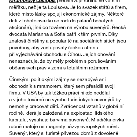
Mramorový cestopis
představuje rodinu ve větším
měřítku, než je ta Louisova. Je to svazek států a firem,
které místo lásky spojují ekonomické zájmy. Některé
děti z tohoto svazku se rodí do paláců bohatých
akcionářů, jiné do továren na výrobu suvenýrů. Řecká
dvočata Marianna a Sofia patří k těm prvním. Díky
znalosti čínštiny a popularitě na sociálních sítích jsou
pověřeny, aby zastupovaly řeckou stranu
při vyjednávání obchodu s Čínou. Jejich chování
nenaznačuje, že by měly problém s porušováním
občanských práv v zemi s totalitním režimem.
Čínskými politickými zájmy se nezabývá ani
obchodník s mramorem, který sem přesídlil svoji
firmu. V USA by tak těžkou práci nikdo nedělal
a v jeho továrně na výrobu turistických suvenýrů by
nemohly pracovat děti. Zvrácenost vztahů v globální
rodině, která je založená na exploataci lidského
kapitálu, vystihuje barvírna suvenýrů. Mladičká dívka
ručně maluje na magnety názvy evropských měst.
Suvenýr, který si turisté přivezou domů z dovolené