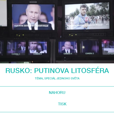
RUSKO: PUTINOVA LITOSFÉRA
TÉMA
,
SPECIÁL JEDNOHO SVĚTA
NAHORU
TISK