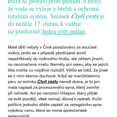
která se postaví proti proudu, a hrozí,
že voda se vyleje z břehů a ochromí
totalitní systém. Snímek
Čtyři cesty
je
do neděle 17. dubna k vidění
na platformě
Jeden svět online
.
Malé děti nebyly v Číně považovány za součást
rodiny, proto se v případě předčasné smrti
nepohřbívaly do rodinného hrobu, ale někam jinam,
na neoznačené místo. Neměly ani rakev, aby se jejich
těla mohla co nejdříve rozložit. Věřilo se totiž, že jinak
se z nich stanou duchové. Když se manželskému
Čtyři cesty
páru ze snímku
narodí dcera, je to jen
malá náplast za prvorozeného syna, který zemřel
při nehodě. Ani po narození chlapce, který přijde
na svět později, však nemají důvod k radosti. Kvůli
politice jednoho dítěte zaplatí za nelegálního syna
vysokou cenu, která se rovná společenské
sebevraždě.