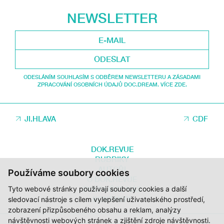
NEWSLETTER
ODESLAT
ODESLÁNÍM SOUHLASÍM S ODBĚREM NEWSLETTERU A ZÁSADAMI
ZPRACOVÁNÍ OSOBNÍCH ÚDAJŮ DOC.DREAM. VÍCE ZDE.
JI.HLAVA
CDF
DOK.REVUE
RUBRIKY
AUTOŘI
Používáme soubory cookies
O DOK.REVUE
Tyto webové stránky používají soubory cookies a další
PODPOŘTE NÁS
KONTAKTY
sledovací nástroje s cílem vylepšení uživatelského prostředí,
zobrazení přizpůsobeného obsahu a reklam, analýzy
návštěvnosti webových stránek a zjištění zdroje návštěvnosti.