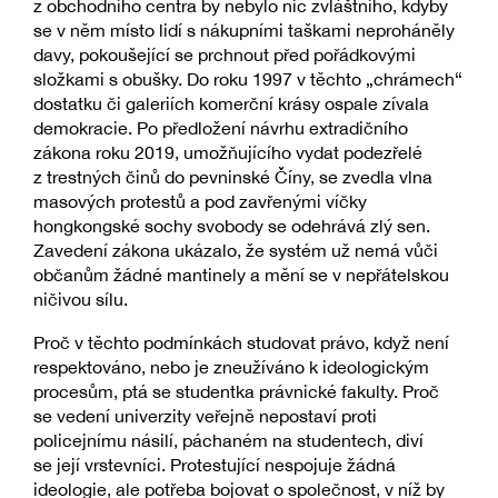
z obchodního centra by nebylo nic zvláštního, kdyby
se v něm místo lidí s nákupními taškami neproháněly
davy, pokoušející se prchnout před pořádkovými
složkami s obušky. Do roku 1997 v těchto „chrámech“
dostatku či galeriích komerční krásy ospale zívala
demokracie. Po předložení návrhu extradičního
zákona roku 2019, umožňujícího vydat podezřelé
z trestných činů do pevninské Číny, se zvedla vlna
masových protestů a pod zavřenými víčky
hongkongské sochy svobody se odehrává zlý sen.
Zavedení zákona ukázalo, že systém už nemá vůči
občanům žádné mantinely a mění se v nepřátelskou
ničivou sílu.
Proč v těchto podmínkách studovat právo, když není
respektováno, nebo je zneužíváno k ideologickým
procesům, ptá se studentka právnické fakulty. Proč
se vedení univerzity veřejně nepostaví proti
policejnímu násilí, páchaném na studentech, diví
se její vrstevníci. Protestující nespojuje žádná
ideologie, ale potřeba bojovat o společnost, v níž by