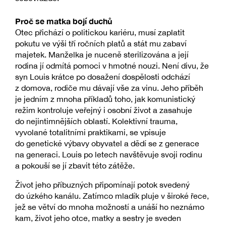
Proč se matka bojí duchů
Otec přichází o politickou kariéru, musí zaplatit
pokutu ve výši tří ročních platů a stát mu zabaví
majetek. Manželka je nuceně sterilizována a její
rodina jí odmítá pomoci v hmotné nouzi. Není divu, že
syn Louis krátce po dosažení dospělosti odchází
z domova, rodiče mu dávají vše za vinu. Jeho příběh
je jedním z mnoha příkladů toho, jak komunistický
režim kontroluje veřejný i osobní život a zasahuje
do nejintimnějších oblastí. Kolektivní trauma,
vyvolané totalitními praktikami, se vpisuje
do genetické výbavy obyvatel a dědí se z generace
na generaci. Louis po letech navštěvuje svoji rodinu
a pokouší se jí zbavit této zátěže.
Život jeho příbuzných připomínají potok svedený
do úzkého kanálu. Zatímco mladík pluje v široké řece,
jež se větví do mnoha možností a unáší ho neznámo
kam, život jeho otce, matky a sestry je sveden