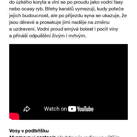
do úzkého koryta a vlní se po proudu jako vodní řasy
nebo ocasy ryb. Břehy kanálů vymezují, kudy poteče
jejich budoucnost, ale po příjezdu syna se ukazuje, že
jsou děravé a prosakuje jimi naděje na změnu
a uzdravení. Vodní proud smývá bolest i pocit viny
a přináší odpuštění živým i mrtvým.
Vosy v podbřišku