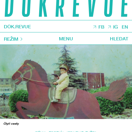
DOK.REVUE
FB
IG
EN
MENU
HLEDAT
REŽIM
Čtyři cesty