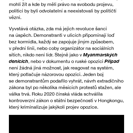
mohli žít a kde by měli právo na svobodu projevu,
politici by byli odvolatelní a neexistovali by političtí
vězni.
Vyvstává otázka, zda má jejich revoluce šanci
na úspěch. Demonstranti v ulicích připomínají loď
bez kormidla, každý se zapojuje jiným způsobem,
v přední linii, nebo coby organizátor na sociálních
Myanmarských
sítích, nikdo není lídr. Stejně jako v
denících
Případ
, nebo v dokumentu o ruské opozici
není žádná jiná možnost, jak reagovat na systém,
který potlačuje názorovou opozici. Jeden boj
se demonstrantům podařilo vyhrát, návrh extradičního
zákona byl po několika měsících protestů stažen, ale
válka trvá. Roku 2020 čínská vláda schválila
kontroverzní zákon o státní bezpečnosti v Hongkongu,
který kriminalizuje jakýkoli projev opozice.