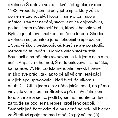
okolnosti Štreitova věznění kvůli fotografiím v roce
1982. Přečetla jsem si celý jeho spis, který zůstal
poměrně zachovalý. Hovořili jsme o tom spolu
měsíce. Pak znenadání, skoro jako na objednávku,
potkal Jindra svého estébáka, který jeho spis vedl.
Bylo to jejich první setkání po třiceti letech. Shodou
okolností se jednalo o jeho někdejšího spolužáka
z Vysoké školy pedagogické, který se ale po studiích
rozhodl dělat kariéru u represivních složek státu.
Souhlasil s natočením rozhovoru, a tak jsme se s ním
sešli. Kapal z něho med, Štreita oslovoval: „Jindříšku,
kamaráde…“. Nic podstatného ale neřekl, hlavně
mlžil o své práci, tak jak to dělají všichni estébáci
a jejich spolupracovníci, kteří tvrdí, že nikomu
neublížili. Cítila jsem ale z něho jakýsi pocit, ne přímo
viny, ale velmi lpěl na Štreitově přízni. Využila jsem
toho a zeptala se ho, jestli by se mu nechtěl omluvit,
za to, že se podílel na represi proti jeho osobě.
Samozřejmě že to odmítl a následně se pokusil hledat
ve Štreitovi spojence proti mně, že prý někdo (já)