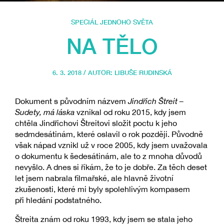
SPECIÁL JEDNOHO SVĚTA
NA TĚLO
6. 3. 2018 / AUTOR:
LIBUŠE RUDINSKÁ
Dokument s původním názvem
Jindřich Štreit –
Sudety, má láska
vznikal od roku 2015, kdy jsem
chtěla Jindřichovi Štreitovi složit poctu k jeho
sedmdesátinám, které oslavil o rok později. Původně
však nápad vznikl už v roce 2005, kdy jsem uvažovala
o dokumentu k šedesátinám, ale to z mnoha důvodů
nevyšlo. A dnes si říkám, že to je dobře. Za těch deset
let jsem nabrala filmařské, ale hlavně životní
zkušenosti, které mi byly spolehlivým kompasem
při hledání podstatného.
Štreita znám od roku 1993, kdy jsem se stala jeho