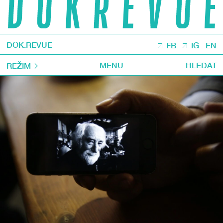
DOK.REVUE
FB
IG
EN
MENU
HLEDAT
REŽIM