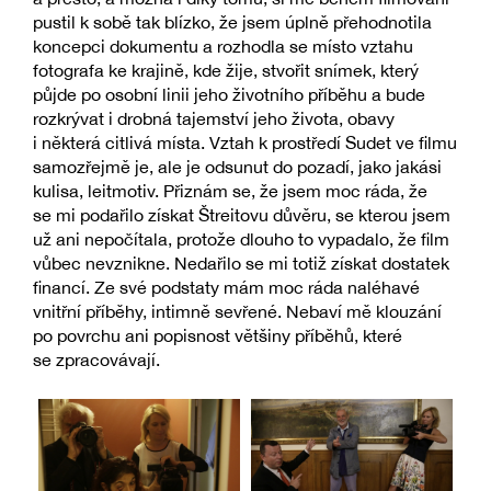
pustil k sobě tak blízko, že jsem úplně přehodnotila
koncepci dokumentu a rozhodla se místo vztahu
fotografa ke krajině, kde žije, stvořit snímek, který
půjde po osobní linii jeho životního příběhu a bude
rozkrývat i drobná tajemství jeho života, obavy
i některá citlivá místa. Vztah k prostředí Sudet ve filmu
samozřejmě je, ale je odsunut do pozadí, jako jakási
kulisa, leitmotiv. Přiznám se, že jsem moc ráda, že
se mi podařilo získat Štreitovu důvěru, se kterou jsem
už ani nepočítala, protože dlouho to vypadalo, že film
vůbec nevznikne. Nedařilo se mi totiž získat dostatek
financí. Ze své podstaty mám moc ráda naléhavé
vnitřní příběhy, intimně sevřené. Nebaví mě klouzání
po povrchu ani popisnost většiny příběhů, které
se zpracovávají.