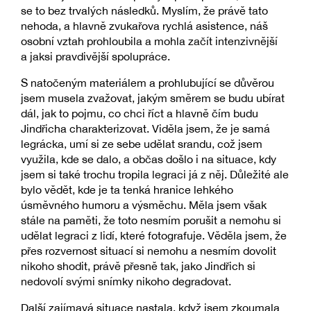
se to bez trvalých následků. Myslím, že právě tato
nehoda, a hlavně zvukařova rychlá asistence, náš
osobní vztah prohloubila a mohla začít intenzivnější
a jaksi pravdivější spolupráce.
S natočeným materiálem a prohlubující se důvěrou
jsem musela zvažovat, jakým směrem se budu ubírat
dál, jak to pojmu, co chci říct a hlavně čím budu
Jindřicha charakterizovat. Viděla jsem, že je samá
legrácka, umí si ze sebe udělat srandu, což jsem
využila, kde se dalo, a občas došlo i na situace, kdy
jsem si také trochu tropila legraci já z něj. Důležité ale
bylo vědět, kde je ta tenká hranice lehkého
úsměvného humoru a výsměchu. Měla jsem však
stále na paměti, že toto nesmím porušit a nemohu si
udělat legraci z lidí, které fotografuje. Věděla jsem, že
přes rozvernost situací si nemohu a nesmím dovolit
nikoho shodit, právě přesně tak, jako Jindřich si
nedovolí svými snímky nikoho degradovat.
Další zajímavá situace nastala, když jsem zkoumala