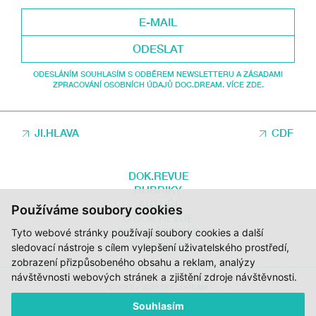
ODESLAT
ODESLÁNÍM SOUHLASÍM S ODBĚREM NEWSLETTERU A ZÁSADAMI
ZPRACOVÁNÍ OSOBNÍCH ÚDAJŮ DOC.DREAM. VÍCE ZDE.
JI.HLAVA
CDF
DOK.REVUE
RUBRIKY
AUTOŘI
Používáme soubory cookies
O DOK.REVUE
PODPOŘTE NÁS
Tyto webové stránky používají soubory cookies a další
KONTAKTY
sledovací nástroje s cílem vylepšení uživatelského prostředí,
zobrazení přizpůsobeného obsahu a reklam, analýzy
návštěvnosti webových stránek a zjištění zdroje návštěvnosti.
© 2012 – 2026 DOC.DREAM
Souhlasím
ZA PODPORY STÁTNÍHO FONDU KINEMATOGRAFIE, KRAJE VYSOČINA A