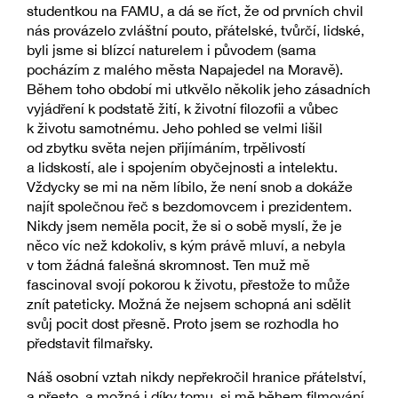
studentkou na FAMU, a dá se říct, že od prvních chvil
nás provázelo zvláštní pouto, přátelské, tvůrčí, lidské,
byli jsme si blízcí naturelem i původem (sama
pocházím z malého města Napajedel na Moravě).
Během toho období mi utkvělo několik jeho zásadních
vyjádření k podstatě žití, k životní filozofii a vůbec
k životu samotnému. Jeho pohled se velmi lišil
od zbytku světa nejen přijímáním, trpělivostí
a lidskostí, ale i spojením obyčejnosti a intelektu.
Vždycky se mi na něm líbilo, že není snob a dokáže
najít společnou řeč s bezdomovcem i prezidentem.
Nikdy jsem neměla pocit, že si o sobě myslí, že je
něco víc než kdokoliv, s kým právě mluví, a nebyla
v tom žádná falešná skromnost. Ten muž mě
fascinoval svojí pokorou k životu, přestože to může
znít pateticky. Možná že nejsem schopná ani sdělit
svůj pocit dost přesně. Proto jsem se rozhodla ho
představit filmařsky.
Náš osobní vztah nikdy nepřekročil hranice přátelství,
a přesto, a možná i díky tomu, si mě během filmování