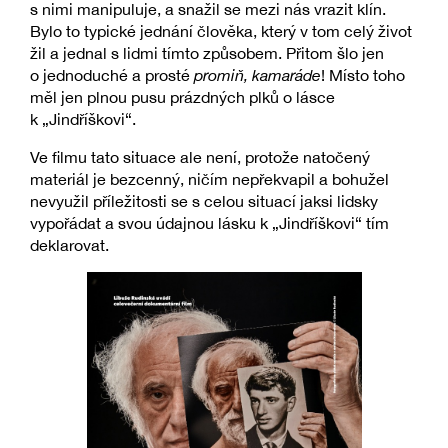
s nimi manipuluje, a snažil se mezi nás vrazit klín.
Bylo to typické jednání člověka, který v tom celý život
žil a jednal s lidmi tímto způsobem. Přitom šlo jen
o jednoduché a prosté
promiň, kamaráde
! Místo toho
měl jen plnou pusu prázdných plků o lásce
k „Jindříškovi“.
Ve filmu tato situace ale není, protože natočený
materiál je bezcenný, ničím nepřekvapil a bohužel
nevyužil příležitosti se s celou situací jaksi lidsky
vypořádat a svou údajnou lásku k „Jindříškovi“ tím
deklarovat.