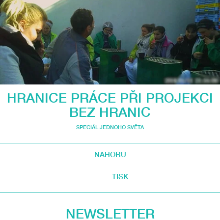
HRANICE PRÁCE PŘI PROJEKCI
BEZ HRANIC
SPECIÁL JEDNOHO SVĚTA
NAHORU
TISK
NEWSLETTER