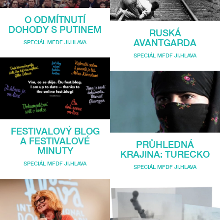
O ODMÍTNUTÍ
DOHODY S PUTINEM
RUSKÁ
AVANTGARDA
SPECIÁL MFDF JI.HLAVA
SPECIÁL MFDF JI.HLAVA
FESTIVALOVÝ BLOG
A FESTIVALOVÉ
PRŮHLEDNÁ
MINUTY
KRAJINA: TURECKO
SPECIÁL MFDF JI.HLAVA
SPECIÁL MFDF JI.HLAVA