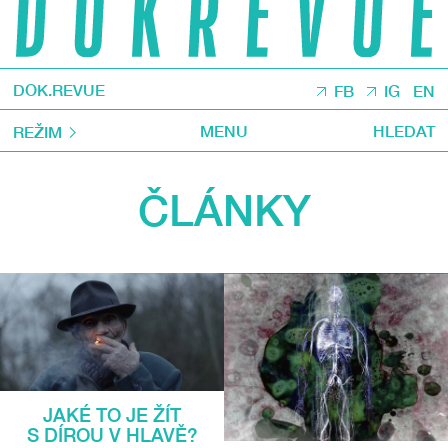
DOK.REVUE
FB
IG
EN
MENU
HLEDAT
REŽIM
ČLÁNKY
JAKÉ TO JE ŽÍT
S DÍROU V HLAVĚ?