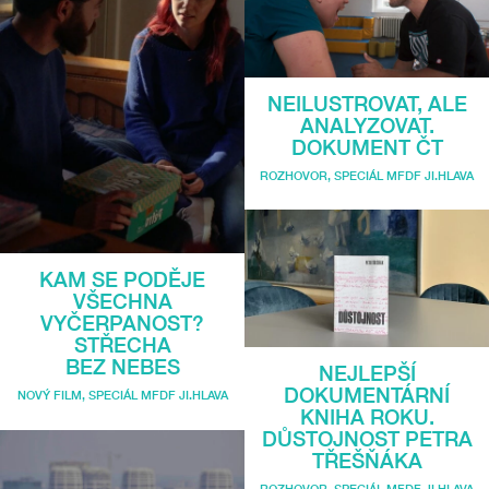
NEILUSTROVAT, ALE
ANALYZOVAT.
DOKUMENT ČT
ROZHOVOR
,
SPECIÁL MFDF JI.HLAVA
KAM SE PODĚJE
VŠECHNA
VYČERPANOST?
STŘECHA
BEZ NEBES
NEJLEPŠÍ
DOKUMENTÁRNÍ
NOVÝ FILM
,
SPECIÁL MFDF JI.HLAVA
KNIHA ROKU.
DŮSTOJNOST PETRA
TŘEŠŇÁKA
ROZHOVOR
,
SPECIÁL MFDF JI.HLAVA