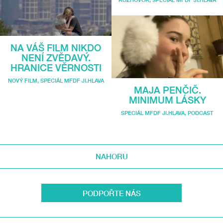
NA VÁŠ FILM NIKDO
NENÍ ZVĚDAVÝ.
HRANICE VĚRNOSTI
NOVÝ FILM
,
SPECIÁL MFDF JI.HLAVA
MAJA PENČIČ.
MINIMUM LÁSKY
SPECIÁL MFDF JI.HLAVA
,
PODCAST
NAHORU
PODPOŘTE NÁS