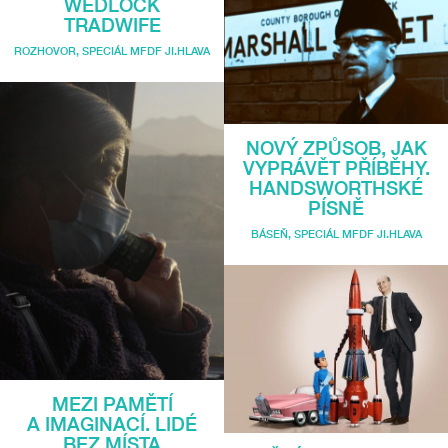
WEDLOCK
TRADWIFE
ROZHOVOR
,
SPECIÁL MFDF JI.HLAVA
NOVÝ ZPŮSOB, JAK
VYPRÁVĚT PŘÍBĚHY.
HANDSWORTHSKÉ
PÍSNĚ
BÁSEŇ
,
SPECIÁL MFDF JI.HLAVA
MEZI PAMĚTÍ
A IMAGINACÍ. LIDÉ
BEZ MÍSTA