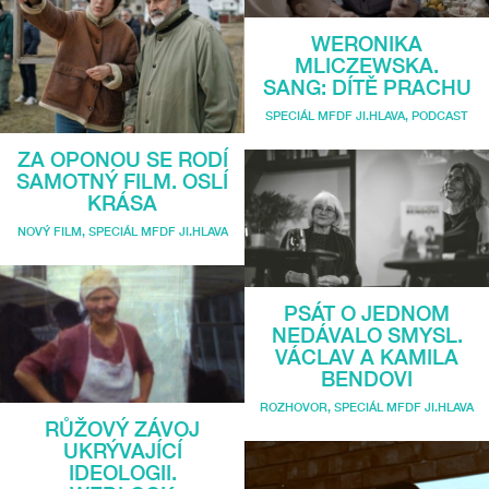
WERONIKA
MLICZEWSKA.
SANG: DÍTĚ PRACHU
SPECIÁL MFDF JI.HLAVA
,
PODCAST
ZA OPONOU SE RODÍ
SAMOTNÝ FILM. OSLÍ
KRÁSA
NOVÝ FILM
,
SPECIÁL MFDF JI.HLAVA
PSÁT O JEDNOM
NEDÁVALO SMYSL.
VÁCLAV A KAMILA
BENDOVI
ROZHOVOR
,
SPECIÁL MFDF JI.HLAVA
RŮŽOVÝ ZÁVOJ
UKRÝVAJÍCÍ
IDEOLOGII.