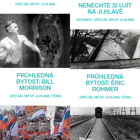
NENECHTE SI UJÍT
SPECIÁL MFDF JI.HLAVA
NA JI.HLAVĚ
NOVINKY
,
SPECIÁL MFDF JI.HLAVA
PRŮHLEDNÁ
PRŮHLEDNÁ
BYTOST: BILL
BYTOST: ÉRIC
MORRISON
ROHMER
SPECIÁL MFDF JI.HLAVA
,
TÉMA
SPECIÁL MFDF JI.HLAVA
,
TÉMA