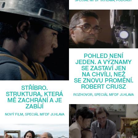
POHLED NENÍ
JEDEN. A VÝZNAMY
SE ZASTAVÍ JEN
NA CHVÍLI, NEŽ
SE ZNOVU PROMĚNÍ.
ROBERT CRUSZ
STŘÍBRO.
STRUKTURA, KTERÁ
ROZHOVOR
,
SPECIÁL MFDF JI.HLAVA
MĚ ZACHRÁNÍ A JE
ZABÍJÍ
NOVÝ FILM
,
SPECIÁL MFDF JI.HLAVA