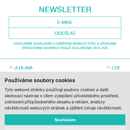
NEWSLETTER
ODESLAT
ODESLÁNÍM SOUHLASÍM S ODBĚREM NEWSLETTERU A ZÁSADAMI
ZPRACOVÁNÍ OSOBNÍCH ÚDAJŮ DOC.DREAM. VÍCE ZDE.
JI.HLAVA
CDF
Používáme soubory cookies
DOK.REVUE
Tyto webové stránky používají soubory cookies a další
RUBRIKY
sledovací nástroje s cílem vylepšení uživatelského prostředí,
AUTOŘI
zobrazení přizpůsobeného obsahu a reklam, analýzy
O DOK.REVUE
návštěvnosti webových stránek a zjištění zdroje návštěvnosti.
PODPOŘTE NÁS
KONTAKTY
Souhlasím