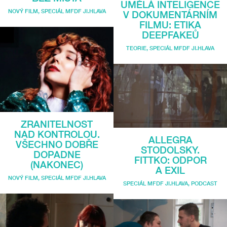
UMĚLÁ INTELIGENCE
NOVÝ FILM
,
SPECIÁL MFDF JI.HLAVA
V DOKUMENTÁRNÍM
FILMU: ETIKA
DEEPFAKEŮ
TEORIE
,
SPECIÁL MFDF JI.HLAVA
ZRANITELNOST
NAD KONTROLOU.
ALLEGRA
VŠECHNO DOBŘE
STODOLSKY.
DOPADNE
FITTKO: ODPOR
(NAKONEC)
A EXIL
NOVÝ FILM
,
SPECIÁL MFDF JI.HLAVA
SPECIÁL MFDF JI.HLAVA
,
PODCAST