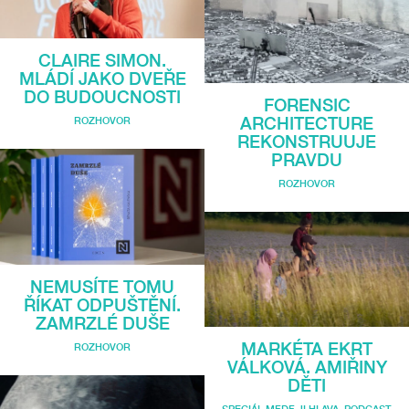
CLAIRE SIMON.
MLÁDÍ JAKO DVEŘE
DO BUDOUCNOSTI
FORENSIC
ARCHITECTURE
ROZHOVOR
REKONSTRUUJE
PRAVDU
ROZHOVOR
NEMUSÍTE TOMU
ŘÍKAT ODPUŠTĚNÍ.
ZAMRZLÉ DUŠE
MARKÉTA EKRT
ROZHOVOR
VÁLKOVÁ. AMIŘINY
DĚTI
SPECIÁL MFDF JI.HLAVA
,
PODCAST