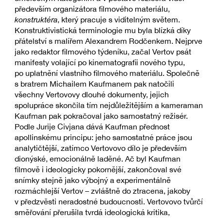
především organizátora filmového materiálu,
konstruktéra
, který pracuje s viditelným světem.
Konstruktivistická terminologie mu byla blízká díky
přátelství s malířem Alexandrem Rodčenkem. Nejprve
jako redaktor filmového týdeníku, začal Vertov psát
manifesty volající po kinematografii nového typu,
po uplatnění vlastního filmového materiálu. Společně
s bratrem Michailem Kaufmanem pak natočili
všechny Vertovovy dlouhé dokumenty, jejich
spolupráce skončila tím nejdůležitějším a kameraman
Kaufman pak pokračoval jako samostatný režisér.
Podle Jurije Civjana dává Kaufman přednost
apollinskému principu: jeho samostatné práce jsou
analytičtější, zatímco Vertovovo dílo je především
dionýské, emocionálně laděné. Ač byl Kaufman
filmově i ideologicky pokornější, zakončoval své
snímky stejně jako výbojný a experimentálně
rozmáchlejší Vertov – zvláštně do ztracena, jakoby
v předzvěsti neradostné budoucnosti. Vertovovo tvůrčí
směřování přerušila tvrdá ideologická kritika,