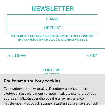
NEWSLETTER
ODESLAT
ODESLÁNÍM SOUHLASÍM S ODBĚREM NEWSLETTERU A ZÁSADAMI
ZPRACOVÁNÍ OSOBNÍCH ÚDAJŮ DOC.DREAM. VÍCE ZDE.
JI.HLAVA
CDF
DOK.REVUE
RUBRIKY
AUTOŘI
Používáme soubory cookies
O DOK.REVUE
Tyto webové stránky používají soubory cookies a další
PODPOŘTE NÁS
KONTAKTY
sledovací nástroje s cílem vylepšení uživatelského prostředí,
zobrazení přizpůsobeného obsahu a reklam, analýzy
návštěvnosti webových stránek a zjištění zdroje návštěvnosti.