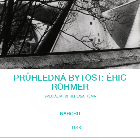
PRŮHLEDNÁ BYTOST: ÉRIC
ROHMER
SPECIÁL MFDF JI.HLAVA
,
TÉMA
NAHORU
TISK