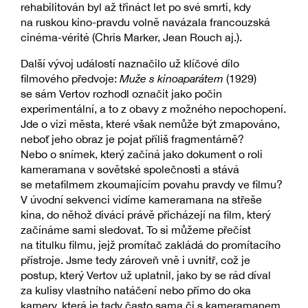
rehabilitován byl až třináct let po své smrti, kdy
na ruskou kino-pravdu volně navázala francouzská
cinéma-vérité (Chris Marker, Jean Rouch aj.).
Další vývoj událostí naznačilo už klíčové dílo
filmového předvoje:
Muže s kinoaparátem
(1929)
se sám Vertov rozhodl označit jako počin
experimentální, a to z obavy z možného nepochopení.
Jde o vizi města, které však nemůže být zmapováno,
neboť jeho obraz je pojat příliš fragmentárně?
Nebo o snímek, který začíná jako dokument o roli
kameramana v sovětské společnosti a stává
se metafilmem zkoumajícím povahu pravdy ve filmu?
V úvodní sekvenci vidíme kameramana na střeše
kina, do něhož diváci právě přicházejí na film, který
začínáme sami sledovat. To si můžeme přečíst
na titulku filmu, jejž promítač zakládá do promítacího
přístroje. Jsme tedy zároveň vně i uvnitř, což je
postup, který Vertov už uplatnil, jako by se rád díval
za kulisy vlastního natáčení nebo přímo do oka
kamery, která je tady často sama či s kameramanem