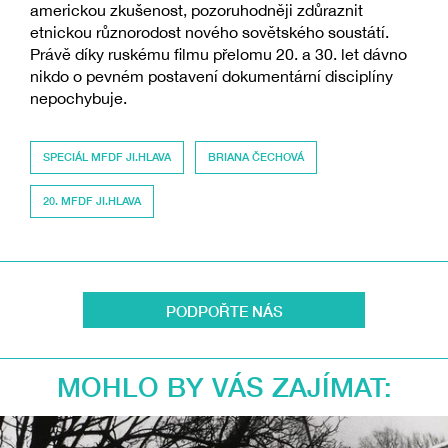
americkou zkušenost, pozoruhodněji zdůraznit
etnickou různorodost nového sovětského soustátí.
Právě díky ruskému filmu přelomu 20. a 30. let dávno
nikdo o pevném postavení dokumentární disciplíny
nepochybuje.
SPECIÁL MFDF JI.HLAVA
BRIANA ČECHOVÁ
20. MFDF JI.HLAVA
PODPOŘTE NÁS
MOHLO BY VÁS ZAJÍMAT: