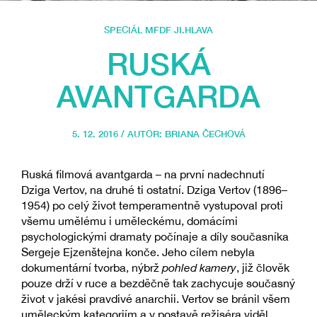
SPECIÁL MFDF JI.HLAVA
RUSKÁ
AVANTGARDA
5. 12. 2016 / AUTOR:
BRIANA ČECHOVÁ
Ruská filmová avantgarda – na první nadechnutí
Dziga Vertov, na druhé ti ostatní. Dziga Vertov (1896–
1954) po celý život temperamentně vystupoval proti
všemu umělému i uměleckému, domácími
psychologickými dramaty počínaje a díly současníka
Sergeje Ejzenštejna konče. Jeho cílem nebyla
dokumentární tvorba, nýbrž
pohled kamery
, již člověk
pouze drží v ruce a bezděčně tak zachycuje současný
život v jakési pravdivé anarchii. Vertov se bránil všem
uměleckým kategoriím a v postavě režiséra viděl