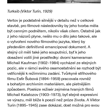
Turksib (Viktor Turin, 1929)
Vertov je podstatně silnější v detailu než v celkové
stavbě, pro filmové následovníky by jeho tvorba měla
být cenným podnětem, nikoliv však cílem. Ostatně jak
z jeho názorů plyne, nešlo mu o dílo jako takové, ale
o vytvoření nového filmového jazyka, který by
především definitivně emancipoval dokument. A
stejný cíl měli také jeho souputníci, byť k jeho
dosažení volili jiné prostředky: dvorní kameraman
Michail Kaufman (1902–1984) vycházel ze stejných
pozic, ale v rámci svého osamostatnění se rozhodl být
vstřícnější k režimnímu zadání. Tvůrkyně střihového
filmu Esfir Šubová (1894–1959) pracovala rovněž
s bohatým archivním materiálem, ale pietnějším
způsobem. Posléze režisér zejména hraných filmů
Michail Kalatozov (1903–1973), byť stejně expresivní
ve výrazu, měl blíže k poezii než próze života. A Viktor
Turin (1895–1945) zase dokázal, dost možná pro svou