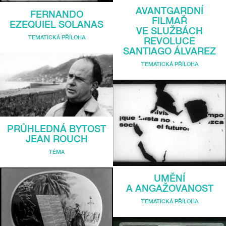
AVANTGARDNÍ
FERNANDO
FILMAŘ
EZEQUIEL SOLANAS
VE SLUŽBÁCH
TEMATICKÁ PŘÍLOHA
REVOLUCE
SANTIAGO ÁLVAREZ
TEMATICKÁ PŘÍLOHA
PRŮHLEDNÁ BYTOST
JEAN ROUCH
TÉMA
UMĚNÍ
A ANGAŽOVANOST
TEMATICKÁ PŘÍLOHA