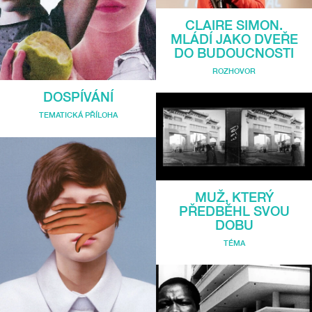
CLAIRE SIMON.
MLÁDÍ JAKO DVEŘE
DO BUDOUCNOSTI
ROZHOVOR
DOSPÍVÁNÍ
TEMATICKÁ PŘÍLOHA
MUŽ, KTERÝ
PŘEDBĚHL SVOU
DOBU
TÉMA