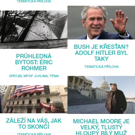
TEMATICKÁ PŘÍLOHA
BUSH JE KŘESŤAN?
ADOLF HITLER BYL
PRŮHLEDNÁ
TAKY
BYTOST: ÉRIC
TEMATICKÁ PŘÍLOHA
ROHMER
SPECIÁL MFDF JI.HLAVA
,
TÉMA
ZÁLEŽÍ NA VÁS, JAK
MICHAEL MOORE JE
TO SKONČÍ
VELKÝ, TLUSTÝ
HLOUPÝ BÍLÝ MUŽ
TEMATICKÁ PŘÍLOHA