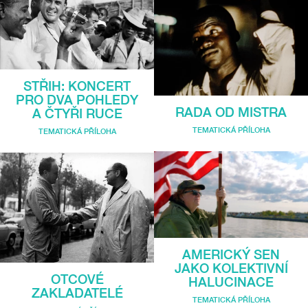
STŘIH: KONCERT
PRO DVA POHLEDY
RADA OD MISTRA
A ČTYŘI RUCE
TEMATICKÁ PŘÍLOHA
TEMATICKÁ PŘÍLOHA
AMERICKÝ SEN
JAKO KOLEKTIVNÍ
OTCOVÉ
HALUCINACE
ZAKLADATELÉ
TEMATICKÁ PŘÍLOHA