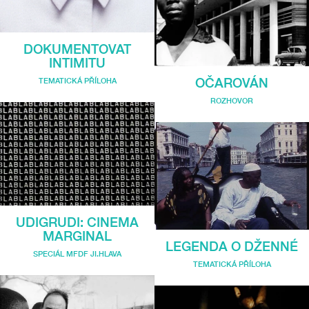
DOKUMENTOVAT
INTIMITU
OČAROVÁN
TEMATICKÁ PŘÍLOHA
ROZHOVOR
UDIGRUDI: CINEMA
MARGINAL
LEGENDA O DŽENNÉ
SPECIÁL MFDF JI.HLAVA
TEMATICKÁ PŘÍLOHA