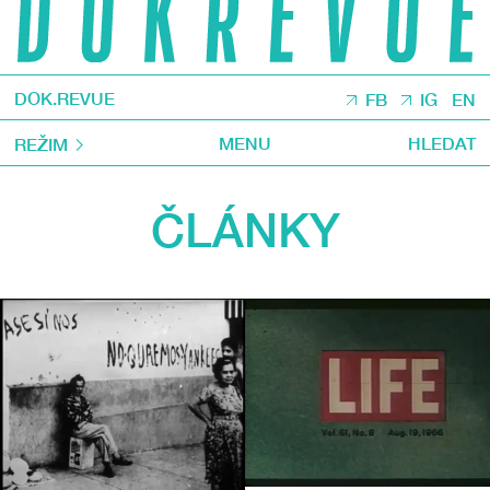
DOK.REVUE
FB
IG
EN
MENU
HLEDAT
REŽIM
ČLÁNKY