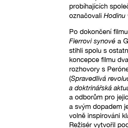
probíhajících spole
Hodinu
označovali
Po dokončení filmu 
Fierrovi synové
a G
stihli spolu s ostat
koncepce filmu dva
rozhovory s Perón
Spravedlivá revolu
(
a doktrinářská aktu
a odborům pro jejic
a svým dopadem je
volně inspirováni 
Režisér vytvořil p