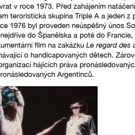
vrat v roce 1973. Před zahájením natáčen
m teroristická skupina Triple A a jeden z 
oce 1976 byl proveden neúspěšný únos So
 nejdříve do Španělska a poté do Francie, 
Le regard des 
okumentární film na zakázku
návající o handicapovaných dětech. Zárov
í organizací hájících práva pronásledovaný
ronásledovaných Argentinců.