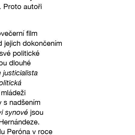
. Proto autoři
večerní film
ed jejich dokončením
své politické
sou dlouhé
justicialista
olitická
é mládeži
ty s nadšením
vi synové
jsou
 Hernándeze.
du Peróna v roce