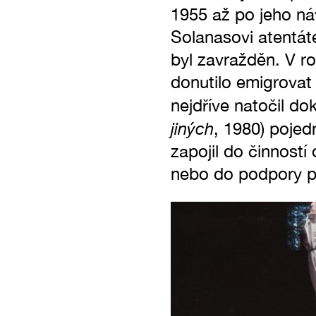
1955 až po jeho ná
Solanasovi atentáte
byl zavražděn. V r
donutilo emigrovat
nejdříve natočil d
jiných
, 1980) pojed
zapojil do činnost
nebo do podpory p