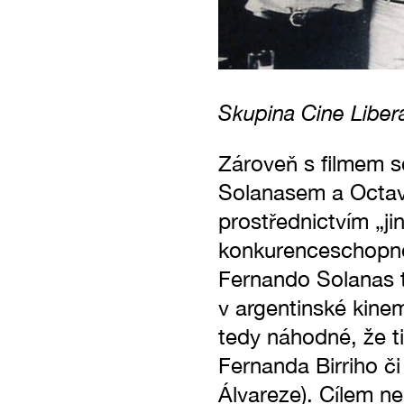
Skupina Cine Libera
Zároveň s filmem s
Solanasem a Octavi
prostřednictvím „ji
konkurenceschopnost
Fernando Solanas 
v argentinské kinem
tedy náhodné, že tit
Fernanda Birriho č
Álvareze). Cílem n