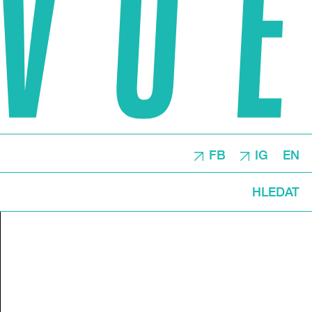
FB
IG
EN
HLEDAT