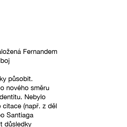
ložená Fernandem
 boj
ky působit.
sto nového směru
identitu. Nebylo
 citace (např. z děl
bo Santiaga
it důsledky