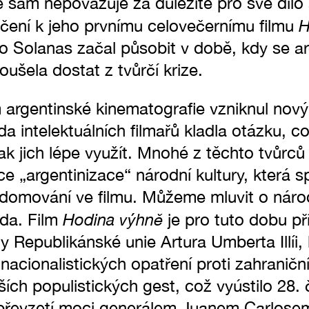
ré sám nepovažuje za důležité pro své dílo
H
ičení k jeho prvnímu celovečernímu filmu
o Solanas začal působit v době, kdy se a
ušela dostat z tvůrčí krize.
 argentinské kinematografie vzniknul nov
a intelektuálních filmařů kladla otázku, co
jak jich lépe využít. Mnohé z těchto tvůrc
e „argentinizace“ národní kultury, která sp
domování ve filmu. Můžeme mluvit o náro
Hodina výhně
da. Film
je pro tuto dobu p
y Republikánské unie Artura Umberta Illíi,
nacionalistických opatření proti zahranič
ích populistických gest, což vyústilo 28.
 převzetí moci generálem Juanem Carlose