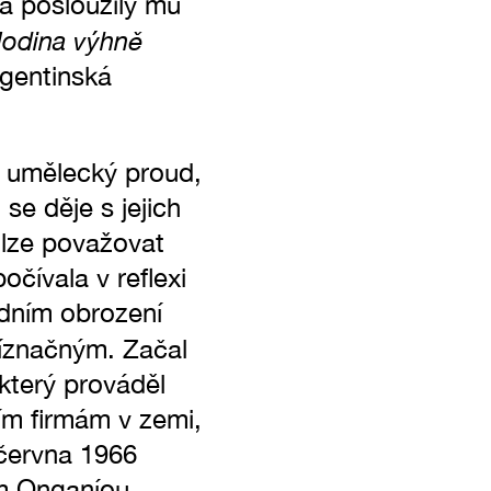
 a posloužily mu
odina výhně
rgentinská
ý umělecký proud,
 se děje s jejich
ů lze považovat
očívala v reflexi
dním obrození
říznačným. Začal
 který prováděl
ním firmám v zemi,
 června 1966
m Onganíou.