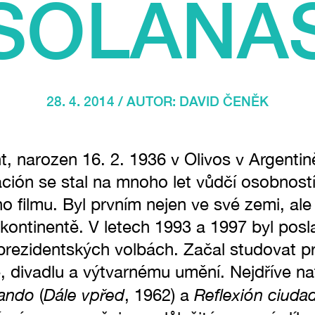
SOLANA
28. 4. 2014 / AUTOR:
DAVID ČENĚK
, narozen 16. 2. 1936 v Olivos v Argentin
ación se stal na mnoho let vůdčí osobnost
ího filmu. Byl prvním nejen ve své zemi, a
kontinentě. V letech 1993 a 1997 byl pos
prezidentských volbách. Začal studovat p
, divadlu a výtvarnému umění. Nejdříve nat
dando
Dále vpřed
Reflexión ciuda
(
, 1962) a