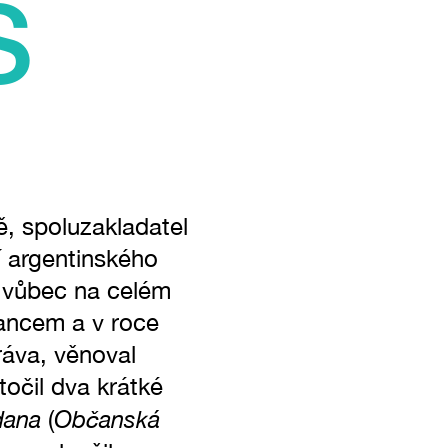
S
ě, spoluzakladatel
í argentinského
le vůbec na celém
lancem a v roce
ráva, věnoval
očil dva krátké
dana
Občanská
(