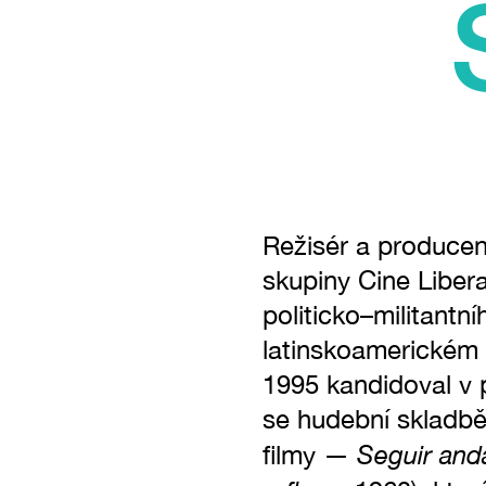
Režisér a producent
skupiny Cine Liber
politicko–militantn
latinskoamerickém 
1995 kandidoval v 
se hudební skladbě
Seguir an
filmy —