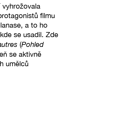
í vyhrožovala
protagonistů filmu
lanase, a to ho
kde se usadil. Zde
autres
Pohled
(
eň se aktivně
ch umělců