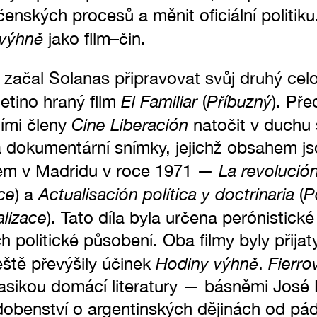
čenských procesů a měnit oficiální politiku
 výhně
jako film–čin.
začal Solanas připravovat svůj druhý celo
El Familiar
Příbuzný
etino hraný film
(
). Př
Cine Liberación
ními členy
natočit v duchu 
 dokumentární snímky, jejichž obsahem j
La revolución 
em v Madridu v roce 1971 —
ce
Actualisación política y doctrinaria
P
) a
(
alizace
). Tato díla byla určena perónistick
h politické působení. Oba filmy byly přija
Hodiny výhně
Fierro
ště převýšily účinek
.
klasikou domácí literatury — básněmi José
odobenství o argentinských dějinách od pá