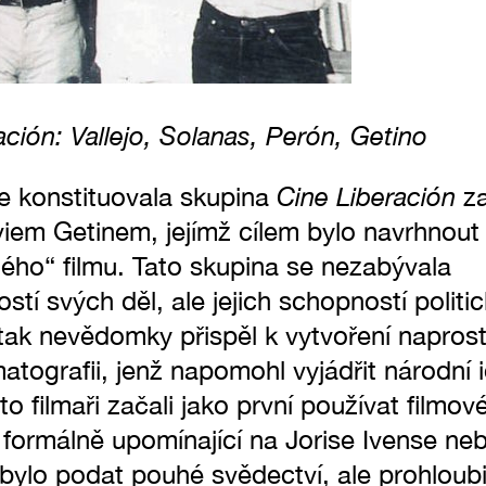
ción: Vallejo, Solanas, Perón, Getino
Cine Liberación
e konstituovala skupina
za
em Getinem, jejímž cílem bylo navrhnout
ného“ filmu. Tato skupina se nezabývala
í svých děl, ale jejich schopností politic
tak nevědomky přispěl k vytvoření napro
atografii, jenž napomohl vyjádřit národní 
o filmaři začali jako první používat filmové
i formálně upomínající na Jorise Ivense ne
ebylo podat pouhé svědectví, ale prohloub