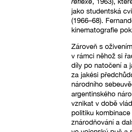
reflexe
, 1963), kte
jako studentská cv
(1966–68). Fernand
kinematografie poko
Zároveň s oživením
v rámci něhož si řad
díly po natočení a 
za jakési předchůdc
národního sebeuvě
argentinského náro
vznikat v době vlád
politiku kombinace 
znárodňování a dalš
ve vojenský puč a