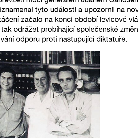
znamenal tyto události a upozornil na nov
táčení začalo na konci období levicové vl
 tak odrážet probíhající společenské změn
vání odporu proti nastupující diktatuře.