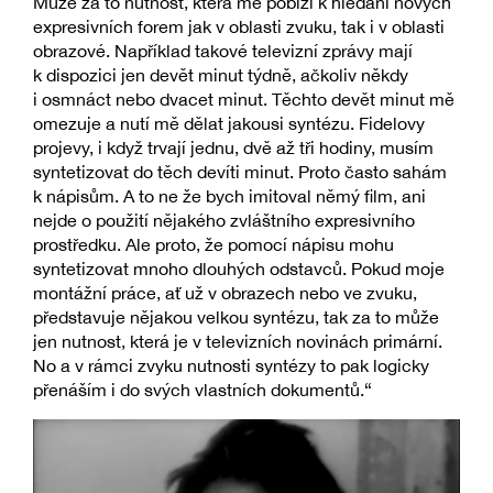
Může za to nutnost, která mě pobízí k hledání nových
expresivních forem jak v oblasti zvuku, tak i v oblasti
obrazové. Například takové televizní zprávy mají
k dispozici jen devět minut týdně, ačkoliv někdy
i osmnáct nebo dvacet minut. Těchto devět minut mě
omezuje a nutí mě dělat jakousi syntézu. Fidelovy
projevy, i když trvají jednu, dvě až tři hodiny, musím
syntetizovat do těch devíti minut. Proto často sahám
k nápisům. A to ne že bych imitoval němý film, ani
nejde o použití nějakého zvláštního expresivního
prostředku. Ale proto, že pomocí nápisu mohu
syntetizovat mnoho dlouhých odstavců. Pokud moje
montážní práce, ať už v obrazech nebo ve zvuku,
představuje nějakou velkou syntézu, tak za to může
jen nutnost, která je v televizních novinách primární.
No a v rámci zvyku nutnosti syntézy to pak logicky
přenáším i do svých vlastních dokumentů.“