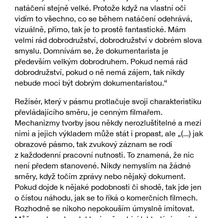
natáčení stejně velké. Protože když na vlastní oči
vidím to všechno, co se během natáčení odehrává,
vizuálně, přímo, tak je to prostě fantastické. Mám
velmi rád dobrodružství, dobrodružství v dobrém slova
smyslu. Domnívám se, že dokumentarista je
především velkým dobrodruhem. Pokud nemá rád
dobrodružství, pokud o ně nemá zájem, tak nikdy
nebude moci být dobrým dokumentaristou.“
Režisér, který v pásmu protlačuje svoji charakteristiku
převládajícího směru, je cenným filmařem.
Mechanizmy tvorby jsou někdy nerozluštitelné a mezi
nimi a jejich výkladem může stát i propast, ale „(...) jak
obrazové pásmo, tak zvukový záznam se rodí
z každodenní pracovní nutnosti. To znamená, že nic
není předem stanovené. Nikdy nemyslím na žádné
směry, když točím zprávy nebo nějaký dokument.
Pokud dojde k nějaké podobnosti či shodě, tak jde jen
o čistou náhodu, jak se to říká o komerčních filmech.
Rozhodně se nikoho nepokouším úmyslně imitovat.