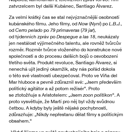
zatvrzelcem byl další Kubánec, Santiago Álvarez.
Za velmi krátký čas se stal nejvýznačnější osobností
kubánského filmu. Jeho filmy, od
Now
(
Nyní
) po
L.B.J.
,
od
Cerro pelado
po
79 primaveras
(
79 jar
),
od týdenních zpráv po
Despegue a las 18
, neukázaly
jen nestálost výjimečného talentu, ale rovněž tvůrcův
rozměr. Rozměr tvůrce vloženého do konstrukce nové
společnosti a do procesu dalších bojů o osvobození
třetího světa. Produkt revoluce, Santiago Álvarez, si
nenechá ujít jediný okamžik, aby nás pořád dokola
o této své vlastnosti ubezpečoval. Proto ve Viña del
Mar hluboce a pevně zdůraznil své: „Jsem především
politický agitátor a až potom režisér“. Proto
se ztotožňuje s Aristotelem: „Jsem
zoon politikon
“. A
proto vysvětluje, že Martí pro něj byl vždy svůdnou
četbou. A kdyby byly ještě nějaké pochybnosti,
zdůrazňuje: „Nikdy nepřestanu dělat filmy s politickým
obsahem.“