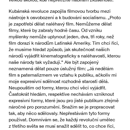
Kubánská revoluce zapojila filmovou tvorbu mezi
nástroje k osvobození a k budování socialismu. „Proto
je zapotřebí dělat naléhavý film. Nemůžeme dělat
filmy, které by zabraly hodně času. Od vzniku
myšlenky nemůže uplynout jeden, dva, tři roky, než
film dorazí k národům Latinské Ameriky. Tím chci říci,
že musíme hledat způsob, jak skutečnost našich
národů vyjádřit kinematograficky s naléhavostí, kterou
naše národy tak vyžadují.“ Ale být zapojený
neznamená dělat pouze úslužný film: „Já nedělám
film s paternalizmem ve vztahu k publiku, ačkoliv mi
moje expresivní sdělnost rozhodně starosti dělá.
Neupouštím od formy, kterou chci věci vyjádřit.
Častokrát hledám, respektive nechávám vzniknout
expresivní formy, které jsou pro jisté publikum zřejmě
náročné pro porozumění. Snažím se je propracovat
tak, aby něco sdělovaly. Nepřestávám tyto formy
používat. Domnívám se, že každý revoluční umělec
z třetího světa se musí snažit sdělit to, co chce říci,