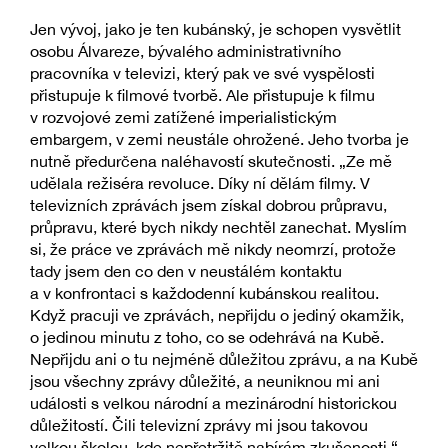
Jen vývoj, jako je ten kubánský, je schopen vysvětlit
osobu Álvareze, bývalého administrativního
pracovníka v televizi, který pak ve své vyspělosti
přistupuje k filmové tvorbě. Ale přistupuje k filmu
v rozvojové zemi zatížené imperialistickým
embargem, v zemi neustále ohrožené. Jeho tvorba je
nutně předurčena naléhavostí skutečnosti. „Ze mě
udělala režiséra revoluce. Díky ní dělám filmy. V
televizních zprávách jsem získal dobrou průpravu,
průpravu, které bych nikdy nechtěl zanechat. Myslím
si, že práce ve zprávách mě nikdy neomrzí, protože
tady jsem den co den v neustálém kontaktu
a v konfrontaci s každodenní kubánskou realitou.
Když pracuji ve zprávách, nepřijdu o jediný okamžik,
o jedinou minutu z toho, co se odehrává na Kubě.
Nepřijdu ani o tu nejméně důležitou zprávu, a na Kubě
jsou všechny zprávy důležité, a neuniknou mi ani
události s velkou národní a mezinárodní historickou
důležitostí. Čili televizní zprávy mi jsou takovou
velkou školou, kde nepřetržitě nabírám zkušenosti.“