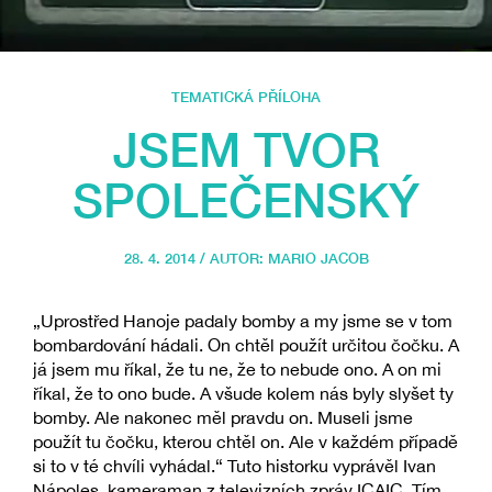
TEMATICKÁ PŘÍLOHA
JSEM TVOR
SPOLEČENSKÝ
28. 4. 2014 / AUTOR:
MARIO JACOB
„Uprostřed Hanoje padaly bomby a my jsme se v tom
bombardování hádali. On chtěl použít určitou čočku. A
já jsem mu říkal, že tu ne, že to nebude ono. A on mi
říkal, že to ono bude. A všude kolem nás byly slyšet ty
bomby. Ale nakonec měl pravdu on. Museli jsme
použít tu čočku, kterou chtěl on. Ale v každém případě
si to v té chvíli vyhádal.“ Tuto historku vyprávěl Ivan
Nápoles, kameraman z televizních zpráv ICAIC. Tím