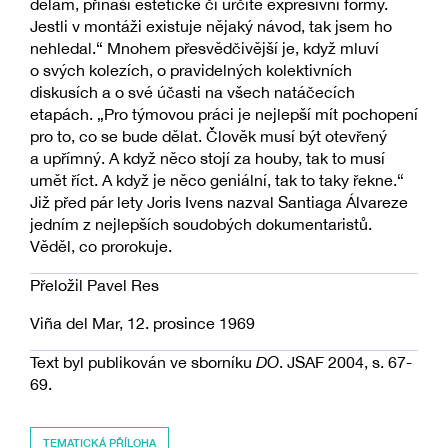
dělám, přináší estetické či určité expresivní formy.
Jestli v montáži existuje nějaký návod, tak jsem ho
nehledal.“ Mnohem přesvědčivější je, když mluví
o svých kolezích, o pravidelných kolektivních
diskusích a o své účasti na všech natáčecích
etapách. „Pro týmovou práci je nejlepší mít pochopení
pro to, co se bude dělat. Člověk musí být otevřený
a upřímný. A když něco stojí za houby, tak to musí
umět říct. A když je něco geniální, tak to taky řekne.“
Již před pár lety Joris Ivens nazval Santiaga Álvareze
jedním z nejlepších soudobých dokumentaristů.
Věděl, co prorokuje.
Přeložil Pavel Res
Viña del Mar, 12. prosince 1969
Text byl publikován ve sborníku
DO
. JSAF 2004, s. 67-
69.
TEMATICKÁ PŘÍLOHA