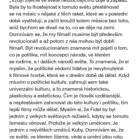
„Vždyť žijeme ve světě neutuchajícího boje a zápasu.
Byla by to lhostejnost k tomuto světu přestěhovat
se na měsíc v nějaké z těch raket, které se v poslední
době vystřelují, a začít kroužit kolem měsíce bez toho,
aniž bychom se dívali na to, co se děje na zemi.
Domnívám se, že my filmaři musíme být především
revolucionáři a až potom z nás mohou být dobří
filmaři. Být revolucionářem znamená mít pojetí o tom,
co je politika, mít koncepci národa, ve kterém
se rodíme, a i dalších národů světa. To znamená, že si
myslím, že politické vědomí lidstva je nevyhnutelné
k filmové tvorbě, která se v dnešní době dá dělat. Když
mluvím o politické kultuře, zahrnuji sem také
univerzální kulturu, a to znamená historickou,
plastickou a estetickou. Čím je člověk vzdělanější,
a nepřestávám zahrnovat do této kultury i politiku, tím
lepší filmy může dělat. Myslím si, že Fidel by byl
jedním z velkých světových režisérů, kdyby se tomuto
řemeslu věnoval. Protože je velkým umělcem. Je
jedním z největších umělců Kuby. Domnívám se, že
ve světě, ve kterém žijeme, věda a umění jdou ruku