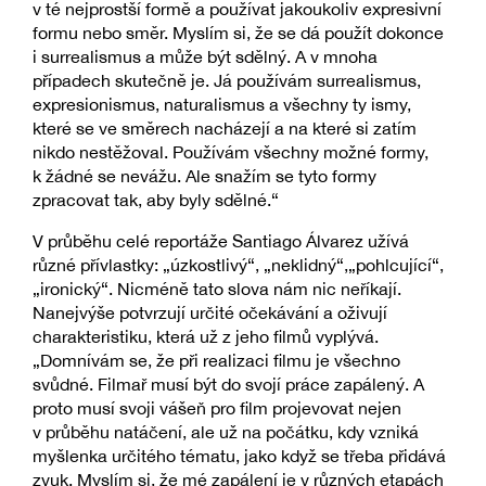
v té nejprostší formě a používat jakoukoliv expresivní
formu nebo směr. Myslím si, že se dá použít dokonce
i surrealismus a může být sdělný. A v mnoha
případech skutečně je. Já používám surrealismus,
expresionismus, naturalismus a všechny ty ismy,
které se ve směrech nacházejí a na které si zatím
nikdo nestěžoval. Používám všechny možné formy,
k žádné se nevážu. Ale snažím se tyto formy
zpracovat tak, aby byly sdělné.“
V průběhu celé reportáže Santiago Álvarez užívá
různé přívlastky: „úzkostlivý“, „neklidný“,„pohlcující“,
„ironický“. Nicméně tato slova nám nic neříkají.
Nanejvýše potvrzují určité očekávání a oživují
charakteristiku, která už z jeho filmů vyplývá.
„Domnívám se, že při realizaci filmu je všechno
svůdné. Filmař musí být do svojí práce zapálený. A
proto musí svoji vášeň pro film projevovat nejen
v průběhu natáčení, ale už na počátku, kdy vzniká
myšlenka určitého tématu, jako když se třeba přidává
zvuk. Myslím si, že mé zapálení je v různých etapách