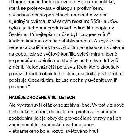
diferenciaci na těchto úrovních. Reformní politika,
která se projevovala v dialogu s protivníkem,
a v odsouzení rozporuplnosti národního vztahu
k jediným dvěma uznávaným blokům: SSSR a USA,
byla a je schopna produkovat jedině film poplatný
Systému. Přinejlepším může být „progresivním“
křídlem kinematografie establishmentu. A když je vše
řečeno a doděláno, takovýto film je odsouzen k čekání
na dobu, kdy se světový konflikt vyřeší mírumilovně
ve prospěch socialismu, který by se tím kvalitativně
změnil. Nejodvážnější pokusy z těch, které zkoušely
prorazit hradbu oficiálního filmu, skončily, jak to dobře
popisuje Godard, tím, že „se nechaly uvěznit uvnitř
pevnosti.“
NADĚJE ZROZENÉ V 60. LETECH
Ale vyvstanuvší otázky se zdály slibné. Vyrostly z nové
historické situace, do níž filmař přicházel s určitým
zpožděním, jak je obvyklé pro vzdělané vrstvy našich
zemí: deset let kubánské revoluce, epos
vietnamského boje, rozvoj světového hnutí