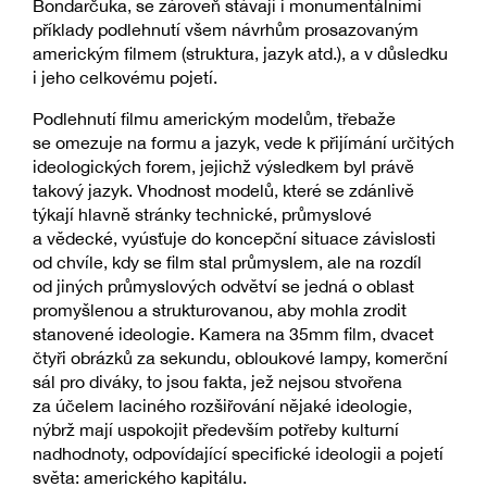
Bondarčuka, se zároveň stávají i monumentálními
příklady podlehnutí všem návrhům prosazovaným
americkým filmem (struktura, jazyk atd.), a v důsledku
i jeho celkovému pojetí.
Podlehnutí filmu americkým modelům, třebaže
se omezuje na formu a jazyk, vede k přijímání určitých
ideologických forem, jejichž výsledkem byl právě
takový jazyk. Vhodnost modelů, které se zdánlivě
týkají hlavně stránky technické, průmyslové
a vědecké, vyúsťuje do koncepční situace závislosti
od chvíle, kdy se film stal průmyslem, ale na rozdíl
od jiných průmyslových odvětví se jedná o oblast
promyšlenou a strukturovanou, aby mohla zrodit
stanovené ideologie. Kamera na 35mm film, dvacet
čtyři obrázků za sekundu, obloukové lampy, komerční
sál pro diváky, to jsou fakta, jež nejsou stvořena
za účelem laciného rozšiřování nějaké ideologie,
nýbrž mají uspokojit především potřeby kulturní
nadhodnoty, odpovídající specifické ideologii a pojetí
světa: amerického kapitálu.