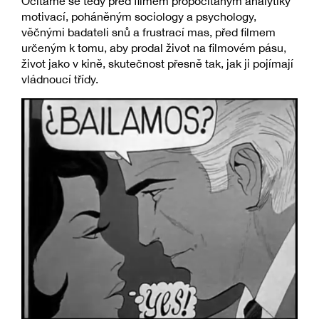
Ocitáme se tedy před filmem propočítaným analytiky
motivací, poháněným sociology a psychology,
věčnými badateli snů a frustrací mas, před filmem
určeným k tomu, aby prodal život na filmovém pásu,
život jako v kině, skutečnost přesně tak, jak ji pojímají
vládnoucí třídy.