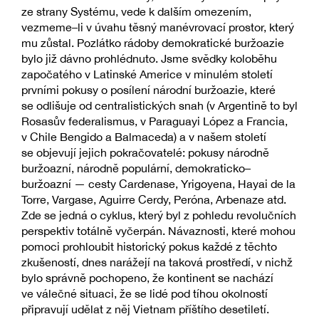
ze strany Systému, vede k dalším omezením,
vezmeme–li v úvahu těsný manévrovací prostor, který
mu zůstal. Pozlátko rádoby demokratické buržoazie
bylo již dávno prohlédnuto. Jsme svědky koloběhu
započatého v Latinské Americe v minulém století
prvními pokusy o posílení národní buržoazie, které
se odlišuje od centralistických snah (v Argentině to byl
Rosasův federalismus, v Paraguayi López a Francia,
v Chile Bengido a Balmaceda) a v našem století
se objevují jejich pokračovatelé: pokusy národně
buržoazní, národně populární, demokraticko–
buržoazní — cesty Cardenase, Yrigoyena, Hayai de la
Torre, Vargase, Aguirre Cerdy, Peróna, Arbenaze atd.
Zde se jedná o cyklus, který byl z pohledu revolučních
perspektiv totálně vyčerpán. Návaznosti, které mohou
pomoci prohloubit historický pokus každé z těchto
zkušeností, dnes narážejí na taková prostředí, v nichž
bylo správně pochopeno, že kontinent se nachází
ve válečné situaci, že se lidé pod tíhou okolností
připravují udělat z něj Vietnam příštího desetiletí.