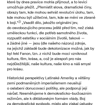
které by dnes pravice mohla přijmout, a to levici
umožňuje přežít. „Přemístit slova, dramatické činy,
obrazy tam, kde mohou sehrát revoluční úlohu, tam,
kde mohou být užitečné, tam, kde se mění ve zbraně
7)
k boji.“
„Vsadit dílo, jakožto originální jev,
do osvobozujícího procesu ještě před tím, než získá
uměleckou funkci, dle potřeb samotného života,
rozpustit estetiku v sociálním životě, takové —
a žádné jiné — jsou (dle našeho názoru) zdroje,
na jejichž základě bude dekolonizace možná, jak by
byl řekl Fanon, tzn. z nichž bude moci vzniknout
kultura, film, krása, a, což je alespoň pro nás
nejdůležitější, naše kultura, naše kino a náš smysl
pro krásu.
Historické perspektivy Latinské Ameriky a většiny
zemí podmaněných imperialismem neusilují
o oslabení donucovací politiky, ale podporují její
nárůst. Nesměřujeme k demokraticko–buržoazním
režimům, ale k diktátorským formám vlády. Boj
za demokratické svobody, místo aby získal ústupky