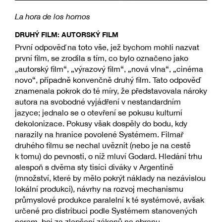
La hora de los hornos
DRUHÝ FILM: AUTORSKÝ FILM
První odpověď na toto vše, jež bychom mohli nazvat
první film, se zrodila s tím, co bylo označeno jako
„autorský film“, „výrazový film“, „nová vlna“, „cinéma
novo“, případně konvenčně druhý film. Tato odpověď
znamenala pokrok do té míry, že představovala nároky
autora na svobodné vyjádření v nestandardním
jazyce; jednalo se o otevření se pokusu kulturní
dekolonizace. Pokusy však dospěly do bodu, kdy
narazily na hranice povolené Systémem. Filmař
druhého filmu se nechal uvěznit (nebo je na cestě
k tomu) do pevnosti, o níž mluví Godard. Hledání trhu
alespoň s dvěma sty tisíci diváky v Argentině
(množství, které by mělo pokrýt náklady na nezávislou
lokální produkci), návrhy na rozvoj mechanismu
průmyslové produkce paralelní k té systémové, avšak
určené pro distribuci podle Systémem stanovených
norem, boj za zlepšení zákonů na obranu