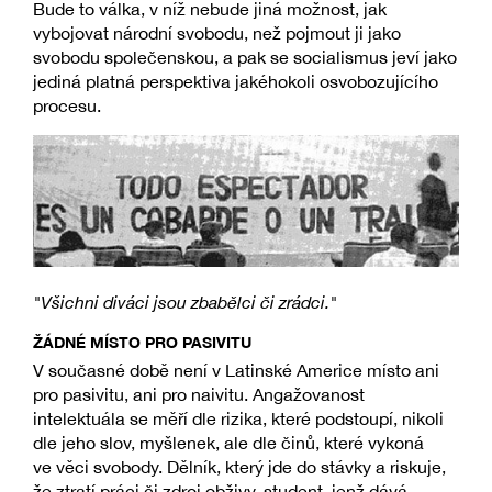
Bude to válka, v níž nebude jiná možnost, jak
vybojovat národní svobodu, než pojmout ji jako
svobodu společenskou, a pak se socialismus jeví jako
jediná platná perspektiva jakéhokoli osvobozujícího
procesu.
"Všichni diváci jsou zbabělci či zrádci."
ŽÁDNÉ MÍSTO PRO PASIVITU
V současné době není v Latinské Americe místo ani
pro pasivitu, ani pro naivitu. Angažovanost
intelektuála se měří dle rizika, které podstoupí, nikoli
dle jeho slov, myšlenek, ale dle činů, které vykoná
ve věci svobody. Dělník, který jde do stávky a riskuje,
že ztratí práci či zdroj obživy, student, jenž dává