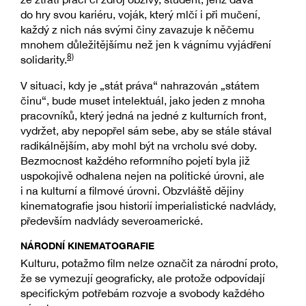
do hry svou kariéru, voják, který mlčí i při mučení,
každý z nich nás svými činy zavazuje k něčemu
mnohem důležitějšímu než jen k vágnímu vyjádření
8)
solidarity.
V situaci, kdy je „stát práva“ nahrazován „státem
činu“, bude muset intelektuál, jako jeden z mnoha
pracovníků, který jedná na jedné z kulturních front,
vydržet, aby nepopřel sám sebe, aby se stále stával
radikálnějším, aby mohl být na vrcholu své doby.
Bezmocnost každého reformního pojetí byla již
uspokojivě odhalena nejen na politické úrovni, ale
i na kulturní a filmové úrovni. Obzvláště dějiny
kinematografie jsou historií imperialistické nadvlády,
především nadvlády severoamerické.
NÁRODNÍ KINEMATOGRAFIE
Kulturu, potažmo film nelze označit za národní proto,
že se vymezují geograficky, ale protože odpovídají
specifickým potřebám rozvoje a svobody každého