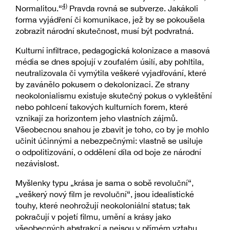
4)
Normalitou.“
Pravda rovná se subverze. Jakákoli
forma vyjádření či komunikace, jež by se pokoušela
zobrazit národní skutečnost, musí být podvratná.
Kulturní infiltrace, pedagogická kolonizace a masová
média se dnes spojují v zoufalém úsilí, aby pohltila,
neutralizovala či vymýtila veškeré vyjadřování, které
by zavánělo pokusem o dekolonizaci. Ze strany
neokolonialismu existuje skutečný pokus o vykleštění
nebo pohlcení takových kulturních forem, které
vznikají za horizontem jeho vlastních zájmů.
Všeobecnou snahou je zbavit je toho, co by je mohlo
učinit účinnými a nebezpečnými: vlastně se usiluje
o odpolitizování, o oddělení díla od boje ze národní
nezávislost.
Myšlenky typu „krása je sama o sobě revoluční“,
„veškerý nový film je revoluční“, jsou idealistické
touhy, které neohrožují neokoloniální status; tak
pokračují v pojetí filmu, umění a krásy jako
všeobecných abstrakcí a nejsou v přímém vztahu