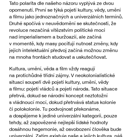
Tato polarita dle našeho názoru vyplývá ze dvou
opomenutí. První se týká pojetí kultury, vědy, umění
a filmu jako jednoznačných a univerzálních termínů.
Druhé spočívá v neuvědomění se skutečnosti, že
revoluce nezačíná vítězstvím politické moci
nad imperialismem a buržoazií, ale začíná
v momentě, kdy masy pociťují nutnost změny, kdy
jejich intelektuální předvoj začíná možnou změnu
na mnoha frontách studovat a uskutečňovat.
Kultura, umění, věda a film vždy reagují
na protichůdné třídní zájmy. V neokolonialistické
situaci soupeří dvě pojetí kultury, umění, vědy
a filmu: pojetí vládců a pojetí národa. Tato situace
přetrvá, dokud se národní koncept neztotožní
s vládnoucí mocí, dokud přetrvává status kolonie
či polokolonie. Tu podvojnost překonáme,
a dospějeme k jediné univerzální kategorii, pouze
tehdy, až zapovězené nejlepší lidské hodnoty
dosáhnou hegemonie, až osvobození člověka bude
univerzální. Zatím existuje naše a jejich kultura, náš