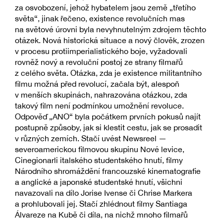
za osvobození, jehož hybatelem jsou země „třetího
světa“, jinak řečeno, existence revolučních mas
na světové úrovni byla nevyhnutelným zdrojem těchto
otázek. Nová historická situace a nový člověk, zrozen
v procesu protiimperialistického boje, vyžadovali
rovněž nový a revoluční postoj ze strany filmařů
z celého světa. Otázka, zda je existence militantního
filmu možná před revolucí, začala být, alespoň
v menších skupinách, nahrazována otázkou, zda
takový film není podmínkou umožnění revoluce.
Odpověď „ANO“ byla počátkem prvních pokusů najít
postupně způsoby, jak si klestit cestu, jak se prosadit
v různých zemích. Stačí uvést Newsreel —
severoamerickou filmovou skupinu Nové levice,
Cinegionarli italského studentského hnutí, filmy
Národního shromáždění francouzské kinematografie
a anglické a japonské studentské hnutí, všichni
navazovali na dílo Jorise Ivense či Chrise Markera
a prohlubovali jej. Stačí zhlédnout filmy Santiaga
Álvareze na Kubě či díla, na nichž mnoho filmařů