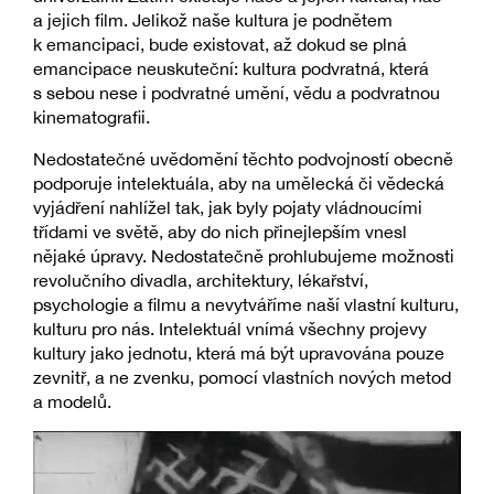
a jejich film. Jelikož naše kultura je podnětem
k emancipaci, bude existovat, až dokud se plná
emancipace neuskuteční: kultura podvratná, která
s sebou nese i podvratné umění, vědu a podvratnou
kinematografii.
Nedostatečné uvědomění těchto podvojností obecně
podporuje intelektuála, aby na umělecká či vědecká
vyjádření nahlížel tak, jak byly pojaty vládnoucími
třídami ve světě, aby do nich přinejlepším vnesl
nějaké úpravy. Nedostatečně prohlubujeme možnosti
revolučního divadla, architektury, lékařství,
psychologie a filmu a nevytváříme naší vlastní kulturu,
kulturu pro nás. Intelektuál vnímá všechny projevy
kultury jako jednotu, která má být upravována pouze
zevnitř, a ne zvenku, pomocí vlastních nových metod
a modelů.