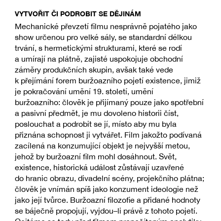
VYTVOŘIT ČI PODROBIT SE DĚJINÁM
Mechanické převzetí filmu nesprávně pojatého jako
show určenou pro velké sály, se standardní délkou
trvání, s hermetickými strukturami, které se rodí
a umírají na plátně, zajisté uspokojuje obchodní
záměry produkčních skupin, avšak také vede
k přejímání forem buržoazního pojetí existence, jimiž
je pokračování umění 19. století, umění
buržoazního: člověk je přijímaný pouze jako spotřební
a pasivní předmět, je mu dovoleno historii číst,
poslouchat a podrobit se jí, místo aby mu byla
přiznána schopnost ji vytvářet. Film jakožto podívaná
zacílená na konzumující objekt je nejvyšší metou,
jehož by buržoazní film mohl dosáhnout. Svět,
existence, historická událost zůstávají uzavřené
do hranic obrazu, divadelní scény, projekčního plátna;
člověk je vnímán spíš jako konzument ideologie než
jako její tvůrce. Buržoazní filozofie a přidané hodnoty
se báječně propojují, vyjdou–li právě z tohoto pojetí.