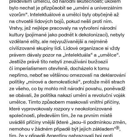
především umělců, od národní skutečnosti; úkolem
bylo nechat je přizpůsobit se „umění a univerzálním
vzorům“. Intelektuálové a umělci byly obyčejně až
na chvostě lidových bojů, pokud nešli proti nim.
Vrstvy, jež nejlépe pracovaly na vytvoření národní
kultury (pojímané jako podnět k dekolonizaci), nebyly
vzdělané elity, ale nejvyužívanější a nejméně
civilizované skupiny lidí. Lidové organizace si vždy
právem dávaly pozor na „intelektuála“ a „umělce“.
Jestliže právě tito nebyli zneužíváni buržoazií
či imperialismem otevřeně, docházelo k tomu
nepřímo, neboť se většinou omezovali na deklarování
politiky „mírové a demokratické“, protože měli strach
ze všeho, co by mohlo mít národní povahu, poněvadž
se obávali, že politika nakazí umění a revoluční voják
umělce. Tímto způsobem maskovali vnitřní příčiny,
které vyprovokovaly rozpory v neokolonizované
společnosti, především tím, že na prvním místě
uváděli příčiny vnější (které „jsou–li podmínkou změn,
9)
nemohou v žádném případě být jejich základem“
,
tím, že v případě Argentiny nahrazovali boj proti