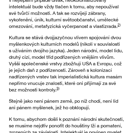
v nejlepším případě divák, neokolonializovaný
intelektuál bude vždy tlačen k tomu, aby nepoužíval
své tvůrčí možnosti. A tak se rozvíjejí zábrany,
vykořenění, únik, kulturní světoobčanství, umělecké
2)
omezování, metafyzická vyčerpanost a vlastizrada.
Kultura se stává dvojjazyčnou vlivem spojování dvou
myšlenkových kulturních modelů (nikoli v souvislosti
s užíváním dvojího jazyka). Jeden národní, model lidu,
druhý cizí, model tříd podřízených vnějším vlivům.
Vyšší společenské vrstvy zbožňují USA a Evropu, což
je jejich daň z podřízenosti. Zároveň s kolonizací
nadřízených vrstev tak imperialistická kultura masám
nepřímo vnucuje znalosti, které oni přijímají za své
3)
bez možnosti kontroly.
Stejně jako není pánem země, po níž chodí, není lid
ani pánem myšlenek, jež ho obklopují.
K tomu, abychom došli k poznání národní skutečnosti,
se musíme nejdřív ponořit do houštiny lží a pomatení,
zrozených ze závislosti. Intelektuál je povinen myslet