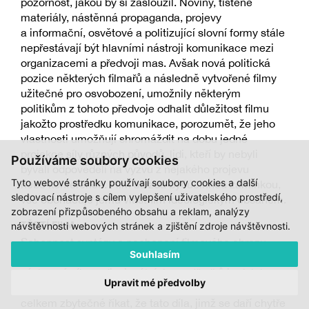
pozornost, jakou by si zasloužil. Noviny, tištěné
materiály, nástěnná propaganda, projevy
a informační, osvětové a politizující slovní formy stále
nepřestávají být hlavními nástroji komunikace mezi
organizacemi a předvoji mas. Avšak nová politická
pozice některých filmařů a následně vytvořené filmy
užitečné pro osvobození, umožnily některým
politikům z tohoto předvoje odhalit důležitost filmu
jakožto prostředku komunikace, porozumět, že jeho
vlastnosti umožňují shromáždit na dobu jedné
projekce síly různých původů, lidi, kteří by nebyli
Používáme soubory cookies
bývali odpověděli na výzvu z nějakého projevu
Tyto webové stránky používají soubory cookies a další
nebo konference. Film se zdá být účinnou záminkou,
sledovací nástroje s cílem vylepšení uživatelského prostředí,
vše obohacuje jemu vlastním ideologickým obsahem.
zobrazení přizpůsobeného obsahu a reklam, analýzy
TŘETÍ FILM
návštěvnosti webových stránek a zjištění zdroje návštěvnosti.
Schopnost syntézy a pochopení filmového obrazu,
Souhlasím
možnosti živého dokumentu a holé skutečnosti,
výchovná síla audiovizuálních prostředků je daleko
Upravit mé předvolby
účinnější než jakýkoli jiný komunikační prostředek. Je
celkem zbytečné říkat, že tato díla, jimž se daří chytře