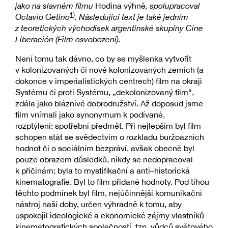
jako na slavném filmu
Hodina výhně
, spolupracoval
1)
Octavio Getino
. Následující text je také jedním
z teoretických východisek argentinské skupiny Cine
Liberación (Film osvobození).
Není tomu tak dávno, co by se myšlenka vytvořit
v kolonizovaných či nově kolonizovaných zemích (a
dokonce v imperialistických centrech) film na okraji
Systému či proti Systému, „dekolonizovaný film“,
zdála jako bláznivé dobrodružství. Až doposud jsme
film vnímali jako synonymum k podívané,
rozptýlení: spotřební předmět. Při nejlepším byl film
schopen stát se svědectvím o rozkladu buržoazních
hodnot či o sociálním bezpráví, avšak obecně byl
pouze obrazem důsledků, nikdy se nedopracoval
k příčinám; byla to mystifikační a anti–historická
kinematografie. Byl to film přidané hodnoty. Pod tíhou
těchto podmínek byl film, nejúčinnější komunikační
nástroj naší doby, určen výhradně k tomu, aby
uspokojil ideologické a ekonomické zájmy vlastníků
kinematografických společností, tzn. vůdců světového