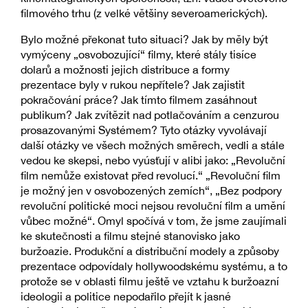
filmového trhu (z velké většiny severoamerických).
Bylo možné překonat tuto situaci? Jak by měly být
vymýceny „osvobozující“ filmy, které stály tisíce
dolarů a možnosti jejich distribuce a formy
prezentace byly v rukou nepřítele? Jak zajistit
pokračování práce? Jak tímto filmem zasáhnout
publikum? Jak zvítězit nad potlačováním a cenzurou
prosazovanými Systémem? Tyto otázky vyvolávají
další otázky ve všech možných směrech, vedli a stále
vedou ke skepsi, nebo vyúsťují v alibi jako: „Revoluční
film nemůže existovat před revolucí.“ „Revoluční film
je možný jen v osvobozených zemích“, „Bez podpory
revoluční politické moci nejsou revoluční film a umění
vůbec možné“. Omyl spočívá v tom, že jsme zaujímali
ke skutečnosti a filmu stejné stanovisko jako
buržoazie. Produkční a distribuční modely a způsoby
prezentace odpovídaly hollywoodskému systému, a to
protože se v oblasti filmu ještě ve vztahu k buržoazní
ideologii a politice nepodařilo přejít k jasné