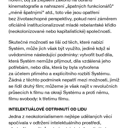
kinematografie a nahrazení „špatných funkcionářů“
„méně špatnými“ atd., toto vše jsou opatření
bez životaschopné perspektivy, pokud není záměrem
oficiálně institucionalizovat mladé rebelantské křídlo
(neokolonizované nebo kapitalistické) společnosti.
Skutečné možnosti se liší od těch, které nabízí
Systém, může jich však být využito, jedině když si
uvědomíme následující podmínky: vytvořit buď díla,
která Systém nemůže přijmout, díla vzdálená jeho
potřebám, nebo díla, která by byla vytvořena
za účelem přímého a explicitního rozbití Systému.
Žádná z těchto podmínek nepatří mezi možnosti, jimiž
se řídil druhý film; můžeme je však najít v revolučních
průsecích k filmu na okraji Systému a proti němu,
filmu svobody: k třetímu filmu.
INTELEKTUÁLOVÉ ODTRHNUTÍ OD LIDU
Jedna z neokolonialismem nejlépe udělaných věcí
spočívala v odtržení intelektuálního prostředí,