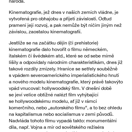
národa.
Kinematografie, jež dnes v našich zemích vládne, je
vytvořená pro obhajobu a přijetí závislosti. Odtud
pramení její rozvoj, a pak nemůže být ničím jiným než
závislou, zaostalou kinematografií.
Jestliže se na začátku dějin (či prehistorie)
kinematografie dalo hovořit o filmu německém,
italském či švédském atd., které se od sebe mírně
lišily a odpovídaly národním charakteristikám, dnes již
takové rozdíly zmizely. Hranice se setřely souběžně
s vpádem severoamerického imperialistického hnutí
a nového modelu kinematografie, který právě takovýto
vpád vnucoval: hollywoodský film. V dnešní době
se jeví velice obtížné nalézt film vyhýbající
se hollywoodskému modelu, ať již v rámci
komerčního, nebo „autorského filmu“, a to bez ohledu
na kapitalismus nebo socialismus v zemi původů.
Nadvláda tohoto filmu vypadá takto: monumentální
díla, např. Vojna a mír od sovětského režiséra