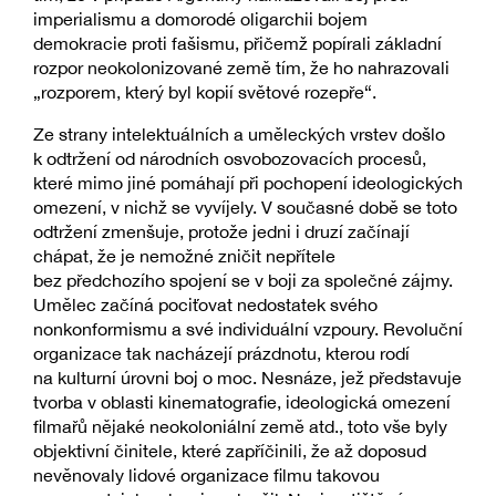
imperialismu a domorodé oligarchii bojem
demokracie proti fašismu, přičemž popírali základní
rozpor neokolonizované země tím, že ho nahrazovali
„rozporem, který byl kopií světové rozepře“.
Ze strany intelektuálních a uměleckých vrstev došlo
k odtržení od národních osvobozovacích procesů,
které mimo jiné pomáhají při pochopení ideologických
omezení, v nichž se vyvíjely. V současné době se toto
odtržení zmenšuje, protože jedni i druzí začínají
chápat, že je nemožné zničit nepřítele
bez předchozího spojení se v boji za společné zájmy.
Umělec začíná pociťovat nedostatek svého
nonkonformismu a své individuální vzpoury. Revoluční
organizace tak nacházejí prázdnotu, kterou rodí
na kulturní úrovni boj o moc. Nesnáze, jež představuje
tvorba v oblasti kinematografie, ideologická omezení
filmařů nějaké neokoloniální země atd., toto vše byly
objektivní činitele, které zapříčinili, že až doposud
nevěnovaly lidové organizace filmu takovou