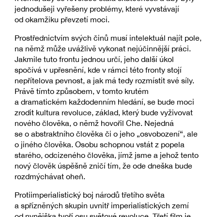
jednodušeji vyřešeny problémy, které vyvstávají
od okamžiku převzetí moci.
Prostřednictvím svých činů musí intelektuál najít pole,
na němž může uvážlivě vykonat nejúčinnější práci.
Jakmile tuto frontu jednou určí, jeho další úkol
spočívá v upřesnění, kde v rámci této fronty stojí
nepřítelova pevnost, a jak má tedy rozmístit své síly.
Právě tímto způsobem, v tomto krutém
a dramatickém každodenním hledání, se bude moci
zrodit kultura revoluce, základ, který bude vyživovat
nového člověka, o němž hovořil Che. Nejedná
se o abstraktního člověka či o jeho „osvobození“, ale
o jiného člověka. Osobu schopnou vstát z popela
starého, odcizeného člověka, jímž jsme a jehož tento
nový člověk úspěšně zničí tím, že ode dneška bude
rozdmýchávat oheň.
Protiimperialistický boj národů třetího světa
a spřízněných skupin uvnitř imperialistických zemí
od nynějška tvoří osu světové revoluce. Třetí film je