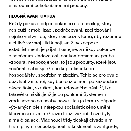
s národními dekolonizačními procesy.
HLUČNÁ AVANTGARDA
Každý pokus o odpor, dokonce i ten násilný, který
neslouží k mobilizaci, podněcování, zpolitizování
nějaké vrstvy lidu, který neslouží k tomu, aby rozumně
a citlivě vyzbrojil lid k boji, aniž by znepokojil
establishment, je přijat lhostejně, a někdy dokonce
s nadšením. Jedovatost, nonkonformismus, pouhá
vzpoura, nespokojenost, to jsou produkty, které jsou
součástí nabídky tržního kapitalistického
hospodářství, spotřebním zbožím. Tohle se projevuje
obzvlášť v situaci, kdy buržoazie lační po každodenní
5)
dávce šoku, vzrušení, kontrolovaného násilí
, tzn.
takového násilí, jenž je po pohlcení Systémem
zredukováno na pouhý povyk. Tak je tomu v případě
výtvarných děl s nálepkou socialistického umění,
kterými si nová buržoazie touží vyzdobit své byty
a malé paláce. Vládnoucí třídy tleskají divadelním
hrám plným nespokojenosti a křiklavosti avantgardy,