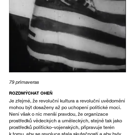
79 primaveras
ROZDMÝCHAT OHEŇ
Je zřejmé, že revoluční kultura a revoluční uvědomění
mohou být dosaženy až po uchopení politické moci.
Není však o nic menší pravdou, že organizace
prostředků vědeckých a uměleckých, stejně tak jako
prostředků politicko–vojenských, připravuje terén
k tomu, aby se revoluce stala skutečností a aby byly