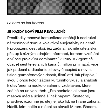
La hora de los hornos
JE KAŽDÝ NOVÝ FILM REVOLUČNÍ?
Prostředky masové komunikace směřují k destrukci
národního vědomí a kolektivní subjektivity na cestě
k probuzení, destrukci, jež začíná, jakmile dítě získá
přístup k různým zdrojům informací, formám vzdělání
a vůbec projevům dominantní kultury. V Argentině
dvacet šest televizních kanálů, milion přijímačů, více
jak padesát radiostanic, stovky časopisů a novin,
tisíce gramofonových desek, filmů atd. tak přispívají
svou úlohou kolonizátora kulturního vkusu a znalostí
k otevřenému neokoloniálnímu vzdělávání, které
začíná na univerzitách. „Pro neokolonialismus jsou
masová média účinnější než napalm. Skutečné,
pravdivé, rozumné je, stejně jako lid, na hraně zákona.
Násilí, kriminalita a ničení se stávají Mírem, Řádem,