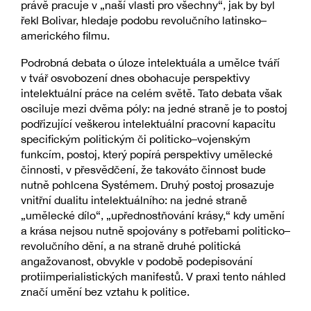
právě pracuje v „naší vlasti pro všechny“, jak by byl
řekl Bolivar, hledaje podobu revolučního latinsko–
amerického filmu.
Podrobná debata o úloze intelektuála a umělce tváří
v tvář osvobození dnes obohacuje perspektivy
intelektuální práce na celém světě. Tato debata však
osciluje mezi dvěma póly: na jedné straně je to postoj
podřizující veškerou intelektuální pracovní kapacitu
specifickým politickým či politicko–vojenským
funkcím, postoj, který popírá perspektivy umělecké
činnosti, v přesvědčení, že takováto činnost bude
nutně pohlcena Systémem. Druhý postoj prosazuje
vnitřní dualitu intelektuálního: na jedné straně
„umělecké dílo“, „upřednostňování krásy,“ kdy umění
a krása nejsou nutně spojovány s potřebami politicko–
revolučního dění, a na straně druhé politická
angažovanost, obvykle v podobě podepisování
protiimperialistických manifestů. V praxi tento náhled
značí umění bez vztahu k politice.