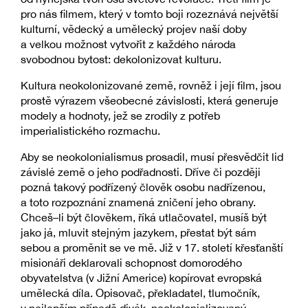
pro nás filmem, který v tomto boji rozeznává největší
kulturní, vědecký a umělecký projev naší doby
a velkou možnost vytvořit z každého národa
svobodnou bytost: dekolonizovat kulturu.
Kultura neokolonizované země, rovněž i její film, jsou
prostě výrazem všeobecné závislosti, která generuje
modely a hodnoty, jež se zrodily z potřeb
imperialistického rozmachu.
Aby se neokolonialismus prosadil, musí přesvědčit lid
závislé země o jeho podřadnosti. Dříve či později
pozná takový podřízený člověk osobu nadřízenou,
a toto rozpoznání znamená zničení jeho obrany.
Chceš–li být člověkem, říká utlačovatel, musíš být
jako já, mluvit stejným jazykem, přestat být sám
sebou a proměnit se ve mě. Již v 17. století křesťanští
misionáři deklarovali schopnost domorodého
obyvatelstva (v Jižní Americe) kopírovat evropská
umělecká díla. Opisovač, překladatel, tlumočník,