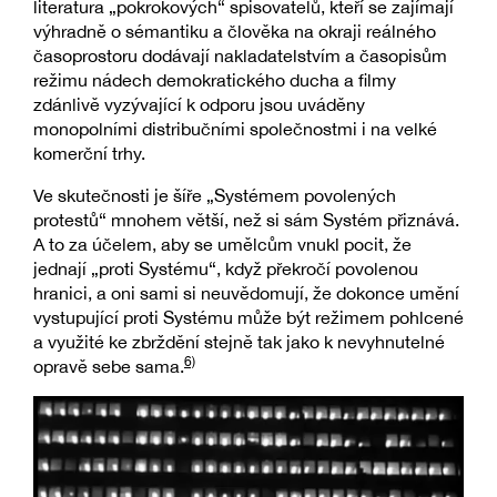
literatura „pokrokových“ spisovatelů, kteří se zajímají
výhradně o sémantiku a člověka na okraji reálného
časoprostoru dodávají nakladatelstvím a časopisům
režimu nádech demokratického ducha a filmy
zdánlivě vyzývající k odporu jsou uváděny
monopolními distribučními společnostmi i na velké
komerční trhy.
Ve skutečnosti je šíře „Systémem povolených
protestů“ mnohem větší, než si sám Systém přiznává.
A to za účelem, aby se umělcům vnukl pocit, že
jednají „proti Systému“, když překročí povolenou
hranici, a oni sami si neuvědomují, že dokonce umění
vystupující proti Systému může být režimem pohlcené
a využité ke zbrždění stejně tak jako k nevyhnutelné
6)
opravě sebe sama.