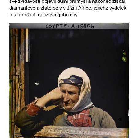
své zvídavosti objevil důlní průmysl a nakonec získal
diamantové a zlaté doly v Jižní Africe, jejichž výdělek
mu umožnil realizovat jeho sny.