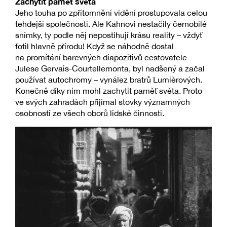
Zachytit paměť světa
Jeho touha po zpřítomnění vidění prostupovala celou
tehdejší společností. Ale Kahnovi nestačily černobílé
snímky, ty podle něj nepostihují krásu reality – vždyť
fotil hlavně přírodu! Když se náhodně dostal
na promítání barevných diapozitivů cestovatele
Julese Gervais-Courtellemonta, byl nadšený a začal
používat autochromy – vynález bratrů Lumièrových.
Konečně díky nim mohl zachytit paměť světa. Proto
ve svých zahradách přijímal stovky významných
osobností ze všech oborů lidské činnosti.