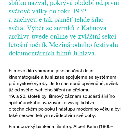
sbírku nazval, pokrývá období od první
světové války do roku 1932
a zachycuje tak paměť tehdejšího
světa. Výběr ze snímků z Kahnova
archivu uvede online ve zvláštní sekci
letošní ročník Mezinárodního festivalu
dokumentárních filmů Ji.hlava.
Filmové dílo vnímáme jako součást dějin
kinematografie a tu si zase spojujeme se systémem
průmyslové výroby. Je to částečně oprávněné, avšak
již od svého rychlého šíření na přelomu
19. a 20. století byl filmový záznam součástí širšího
společenského uvažování o vývoji lidstva,
o technickém pokroku i nástupu moderního věku a byl
také neocenitelným svědectvím své doby.
Francouzský bankéř a filantrop Albert Kahn (1860–