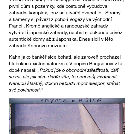
první dům s pozemky, kde postupně vybudoval
zahradní komplex, jenž se utvářel dvacet let. Stromy
a kameny si přivezl z pohoří Vogézy ve východní
Francii. Kromě anglické a rancouzské zahrady
vytvářel i japonské zahrady, nechal si dokonce přivézt
autentické domy až z Japonska. Dnes sídlí v této
zahradě Kahnovo muzeum.
Kahn jako bankéř sice bohatl, ale zároveň procházel
hlubokou existenciální krizí. V dopise Bergsonovi v té
době napsal:
„Pokud jde o obchodní záležitosti, daří
se mi, ale jak sám dobře víte, to není můj životní cíl.
Nebudu šťastný, dokud nebudu moct alespoň střídat
své povinnosti.“