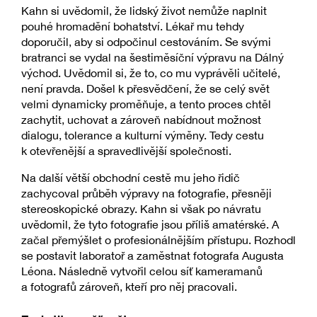
Kahn si uvědomil, že lidský život nemůže naplnit
pouhé hromadění bohatství. Lékař mu tehdy
doporučil, aby si odpočinul cestováním. Se svými
bratranci se vydal na šestiměsíční výpravu na Dálný
východ. Uvědomil si, že to, co mu vyprávěli učitelé,
není pravda. Došel k přesvědčení, že se celý svět
velmi dynamicky proměňuje, a tento proces chtěl
zachytit, uchovat a zároveň nabídnout možnost
dialogu, tolerance a kulturní výměny. Tedy cestu
k otevřenější a spravedlivější společnosti.
Na další větší obchodní cestě mu jeho řidič
zachycoval průběh výpravy na fotografie, přesněji
stereoskopické obrazy. Kahn si však po návratu
uvědomil, že tyto fotografie jsou příliš amatérské. A
začal přemýšlet o profesionálnějším přístupu. Rozhodl
se postavit laboratoř a zaměstnat fotografa Augusta
Léona. Následně vytvořil celou síť kameramanů
a fotografů zároveň, kteří pro něj pracovali.