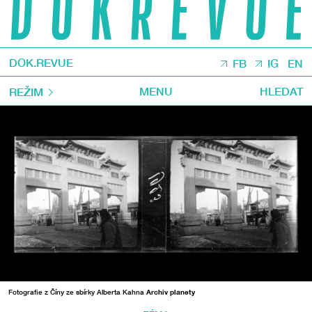
DOK.REVUE
FB
IG
EN
MENU
HLEDAT
REŽIM
Fotografie z Číny ze sbírky Alberta Kahna
Archiv planety