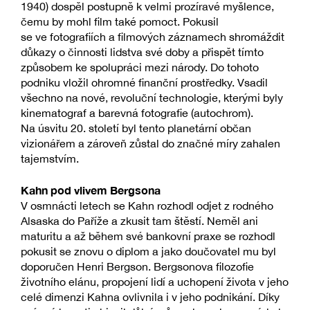
1940) dospěl postupně k velmi prozíravé myšlence,
čemu by mohl film také pomoct. Pokusil
se ve fotografiích a filmových záznamech shromáždit
důkazy o činnosti lidstva své doby a přispět tímto
způsobem ke spolupráci mezi národy. Do tohoto
podniku vložil ohromné finanční prostředky. Vsadil
všechno na nové, revoluční technologie, kterými byly
kinematograf a barevná fotografie (autochrom).
Na úsvitu 20. století byl tento planetární občan
vizionářem a zároveň zůstal do značné míry zahalen
tajemstvím.
Kahn pod vlivem Bergsona
V osmnácti letech se Kahn rozhodl odjet z rodného
Alsaska do Paříže a zkusit tam štěstí. Neměl ani
maturitu a až během své bankovní praxe se rozhodl
pokusit se znovu o diplom a jako doučovatel mu byl
doporučen Henri Bergson. Bergsonova filozofie
životního elánu, propojení lidí a uchopení života v jeho
celé dimenzi Kahna ovlivnila i v jeho podnikání. Díky