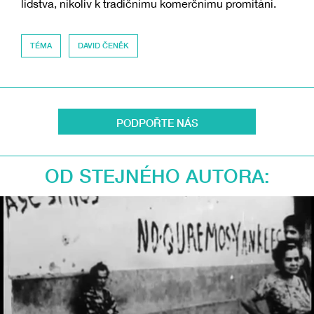
lidstva, nikoliv k tradičnímu komerčnímu promítání.
TÉMA
DAVID ČENĚK
PODPOŘTE NÁS
OD STEJNÉHO AUTORA: