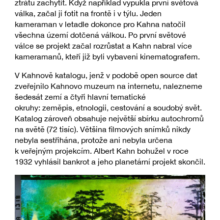
ztrátu zachytit. Když například vypukla první světová
válka, začal ji fotit na frontě i v týlu. Jeden
kameraman v letadle dokonce pro Kahna natočil
všechna území dotčená válkou. Po první světové
válce se projekt začal rozrůstat a Kahn nabral více
kameramanů, kteří již byli vybaveni kinematografem.
V Kahnově katalogu, jenž v podobě open source dat
zveřejnilo Kahnovo muzeum na internetu, nalezneme
šedesát zemí a čtyři hlavní tematické
okruhy: zeměpis, etnologii, cestování a soudobý svět.
Katalog zároveň obsahuje největší sbírku autochromů
na světě (72 tisíc). Většina filmových snímků nikdy
nebyla sestřihána, protože ani nebyla určena
k veřejným projekcím. Albert Kahn bohužel v roce
1932 vyhlásil bankrot a jeho planetární projekt skončil.