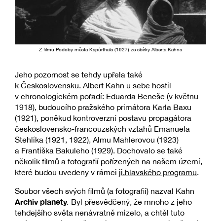
Z filmu Podoby města Kapúrthala (1927) ze sbírky Alberta Kahna
Jeho pozornost se tehdy upřela také
k Československu. Albert Kahn u sebe hostil
v chronologickém pořadí: Eduarda Beneše (v květnu
1918), budoucího pražského primátora Karla Baxu
(1921), poněkud kontroverzní postavu propagátora
československo-francouzských vztahů Emanuela
Stehlíka (1921, 1922), Almu Mahlerovou (1923)
a Františka Bakuleho (1929). Dochovalo se také
několik filmů a fotografií pořízených na našem území,
které budou uvedeny v rámci
ji.hlavského programu
.
Soubor všech svých filmů (a fotografií) nazval Kahn
Archiv planety
.
Byl přesvědčený, že mnoho z jeho
tehdejšího světa nenávratně mizelo, a chtěl tuto