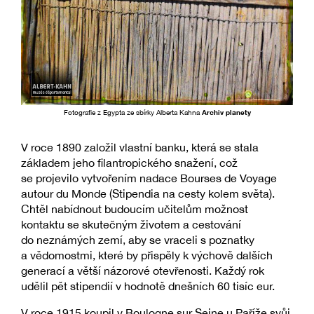
Fotografie z Egypta ze sbírky Alberta Kahna
Archiv planety
V roce 1890 založil vlastní banku, která se stala
základem jeho filantropického snažení, což
se projevilo vytvořením nadace Bourses de Voyage
autour du Monde (Stipendia na cesty kolem světa).
Chtěl nabídnout budoucím učitelům možnost
kontaktu se skutečným životem a cestování
do neznámých zemí, aby se vraceli s poznatky
a vědomostmi, které by přispěly k výchově dalších
generací a větší názorové otevřenosti. Každý rok
udělil pět stipendií v hodnotě dnešních 60 tisíc eur.
V roce 1915 koupil v Boulogne sur Seine u Paříže svůj