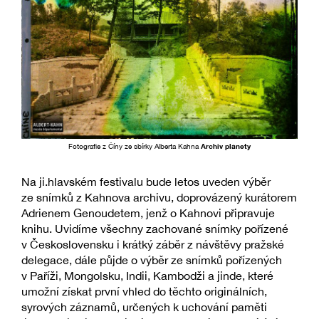
Fotografie z Číny ze sbírky Alberta Kahna
Archiv planety
Na ji.hlavském festivalu bude letos uveden výběr
ze snímků z Kahnova archivu, doprovázený kurátorem
Adrienem Genoudetem, jenž o Kahnovi připravuje
knihu. Uvidíme všechny zachované snímky pořízené
v Československu i krátký záběr z návštěvy pražské
delegace, dále půjde o výběr ze snímků pořízených
v Paříži, Mongolsku, Indii, Kambodži a jinde, které
umožní získat první vhled do těchto originálních,
syrových záznamů, určených k uchování paměti