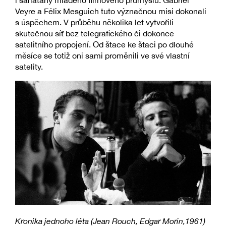
i šarlatány mladého filmového průmyslu. Gabriel
Veyre a Félix Mesguich tuto význačnou misi dokonali
s úspěchem. V průběhu několika let vytvořili
skutečnou síť bez telegrafického či dokonce
satelitního propojení. Od štace ke štaci po dlouhé
měsíce se totiž oni sami proměnili ve své vlastní
satelity.
Kronika jednoho léta (
Jean Rouch, Edgar Morin,
1961)