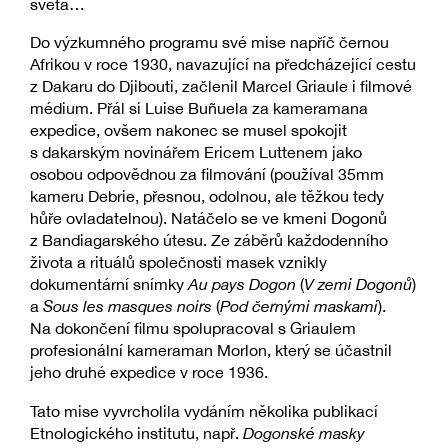
světa…
Do výzkumného programu své mise napříč černou
Afrikou v roce 1930, navazující na předcházející cestu
z Dakaru do Djibouti, začlenil Marcel Griaule i filmové
médium. Přál si Luise Buñuela za kameramana
expedice, ovšem nakonec se musel spokojit
s dakarským novinářem Ericem Luttenem jako
osobou odpovědnou za filmování (používal 35mm
kameru Debrie, přesnou, odolnou, ale těžkou tedy
hůře ovladatelnou). Natáčelo se ve kmeni Dogonů
z Bandiagarského útesu. Ze záběrů každodenního
života a rituálů společnosti masek vznikly
dokumentární snímky
Au pays Dogon
(
V zemi Dogonů
)
a
Sous les masques noirs
(
Pod černými maskami
).
Na dokončení filmu spolupracoval s Griaulem
profesionální kameraman Morlon, který se účastnil
jeho druhé expedice v roce 1936.
Tato mise vyvrcholila vydáním několika publikací
Etnologického institutu, např.
Dogonské masky