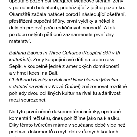
upoutalo pozornost Margaret Meadové sténání ženy
v porodních bolestech, přicházející z jejího pozemku.
Okamžitě začala natáčet porod i následující ošetření,
přestřižení pupeční šňůry, první výkřiky a několik
dalších projevů péče rodiččiných sousedů. A tak
po dobu celých pěti dnů zaznamenala první dny
mateřství.
Bathing Babies in Three Cultures
(
Koupání dětí v tří
kulturách
). Ženy koupající své děti na břehu řeky
Sepik, v koupelně jedné z amerických domácností
a v hrnci kdesi na Bali.
Childhood Rivalry in Bali and New Guinea
(
Rivalita
v dětství na Bali a v Nové Guinei
) znázorňoval rozdílné
pohledy dvou odlišných kultur na rivalitu a žárlivost
mezi sourozenci.
Na tyto první němé dokumentární snímky, opatřené
komentáři režisérů, dnes pohlížíme jako na klasiku.
Díky těmto tvůrcům máme v současné době více než
padesát dokumentů o mytí dětí v různých koutech