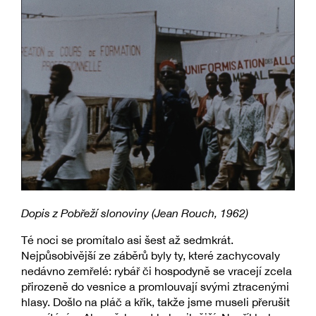
Dopis z Pobřeží slonoviny (Jean Rouch, 1962)
Té noci se promítalo asi šest až sedmkrát.
Nejpůsobivější ze záběrů byly ty, které zachycovaly
nedávno zemřelé: rybář či hospodyně se vracejí zcela
přirozeně do vesnice a promlouvají svými ztracenými
hlasy. Došlo na pláč a křik, takže jsme museli přerušit