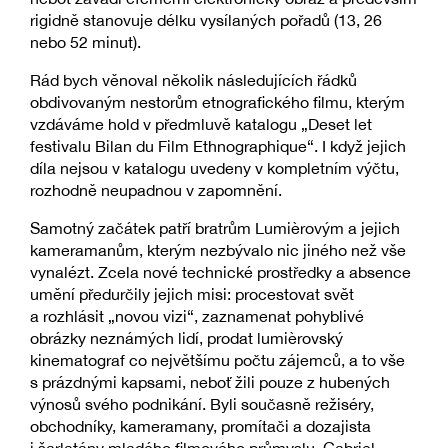
rigidně stanovuje délku vysílaných pořadů (13, 26
nebo 52 minut).
Rád bych věnoval několik následujících řádků
obdivovaným nestorům etnografického filmu, kterým
vzdáváme hold v předmluvě katalogu „Deset let
festivalu Bilan du Film Ethnographique“. I když jejich
díla nejsou v katalogu uvedeny v kompletním výčtu,
rozhodně neupadnou v zapomnění.
Samotný začátek patří bratrům Lumièrovým a jejich
kameramanům, kterým nezbývalo nic jiného než vše
vynalézt. Zcela nové technické prostředky a absence
umění předurčily jejich misi: procestovat svět
a rozhlásit „novou vizi“, zaznamenat pohyblivé
obrázky neznámých lidí, prodat lumièrovský
kinematograf co největšímu počtu zájemců, a to vše
s prázdnými kapsami, neboť žili pouze z hubených
výnosů svého podnikání. Byli současně režiséry,
obchodníky, kameramany, promítači a dozajista