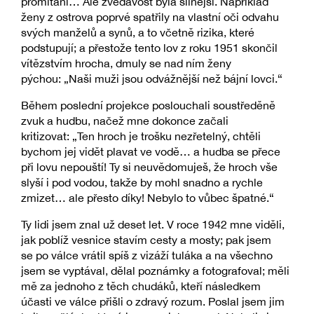
promítání… Ale zvědavost byla silnější. Například
ženy z ostrova poprvé spatřily na vlastní oči odvahu
svých manželů a synů, a to včetně rizika, které
podstupují; a přestože tento lov z roku 1951 skončil
vítězstvím hrocha, dmuly se nad ním ženy
pýchou: „Naši muži jsou odvážnější než bájní lovci.“
Během poslední projekce poslouchali soustředěně
zvuk a hudbu, načež mne dokonce začali
kritizovat: „Ten hroch je trošku nezřetelný, chtěli
bychom jej vidět plavat ve vodě… a hudba se přece
při lovu nepouští! Ty si neuvědomuješ, že hroch vše
slyší i pod vodou, takže by mohl snadno a rychle
zmizet… ale přesto díky! Nebylo to vůbec špatné.“
Ty lidi jsem znal už deset let. V roce 1942 mne viděli,
jak poblíž vesnice stavím cesty a mosty; pak jsem
se po válce vrátil spíš z vizáží tuláka a na všechno
jsem se vyptával, dělal poznámky a fotografoval; měli
mě za jednoho z těch chudáků, kteří následkem
účasti ve válce přišli o zdravý rozum. Poslal jsem jim