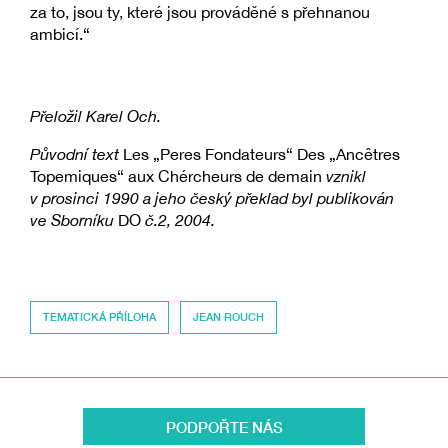
za to, jsou ty, které jsou prováděné s přehnanou
ambicí.“
Přeložil Karel Och.
Původní text
Les „Peres Fondateurs“ Des „Ancêtres
Topemiques“ aux Chércheurs de demain
vznikl
v prosinci 1990 a jeho český překlad byl publikován
ve Sborníku
DO
č.2, 2004.
TEMATICKÁ PŘÍLOHA
JEAN ROUCH
PODPOŘTE NÁS