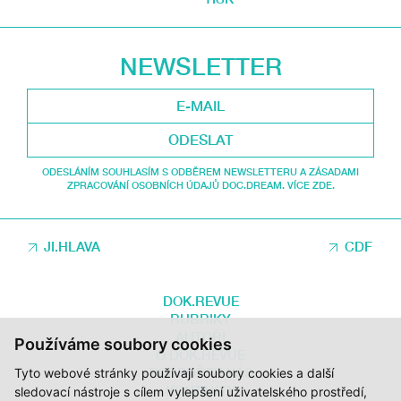
NEWSLETTER
ODESLAT
ODESLÁNÍM SOUHLASÍM S ODBĚREM NEWSLETTERU A ZÁSADAMI
ZPRACOVÁNÍ OSOBNÍCH ÚDAJŮ DOC.DREAM. VÍCE ZDE.
JI.HLAVA
CDF
DOK.REVUE
RUBRIKY
AUTOŘI
Používáme soubory cookies
O DOK.REVUE
PODPOŘTE NÁS
Tyto webové stránky používají soubory cookies a další
KONTAKTY
sledovací nástroje s cílem vylepšení uživatelského prostředí,