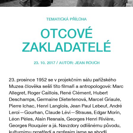
TEMATICKÁ PŘÍLOHA
OTCOVÉ
ZAKLADATELÉ
23. 10. 2017 / AUTOR:
JEAN ROUCH
23. prosince 1952 se v projekčním sálu pařížského
Muzea člověka sešli tito filmaři a antropologové: Marc
Allegret, Roger Caillois, René Clément, Hubert
Deschamps, Germaine Dieterlenová, Marcel Griaule,
Pierre Ichac, Henri Langlois, Jean Paul Lebeuf, André
Leroi—Gourhan, Claude Lévi—Strauss, Edgar Morin,
Léon Pèles, Alain Resnais, Georges Henri Rivière,
Georges Rouquier a já. Navzdory odlišnému původu,
kulturnímu prostředí a profesím jsme se shodli