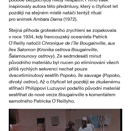
inspirovaly autora této předmluvy, který o čtyřicet let
později na stejném místě natáčí tentýž rituál
pro snímek
Ambara Dama
(1972).
Stejná příhoda groteskního zrychlení se zopakovala
v roce 1934, kdy francouzský oceanista Patrick
O`Reilly natočil
Chronique de l`île Bougainville, aux
îles Salomon
(
Kronika ostrova Bougainville,
Šalamounovy ostrovy
). Ze sedmdesáti minut
původního materiálu byl nucen po eliminování všech
příliš rychlých sekvencí nechat pouze
dvacetiminutový sestřih
Popoko, île sauvage
(
Popoko,
divoký ostrov
). Až o čtyřicet let později se zkušenému
střihači Philippovi Luzuyovi podařilo původní materiál
sestříhat do nové verze
Bougainville
s komentářem
samotného Patricka O`Reillyho.