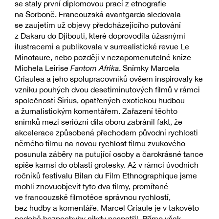
se staly první diplomovou prací z etnografie
na Sorboně. Francouzská avantgarda sledovala
se zaujetím už objevy předcházejícího putování
z Dakaru do Djibouti, které doprovodila úžasnými
ilustracemi a publikovala v surrealistické revue Le
Minotaure, nebo později v nezapomenutelné knize
Michela Leirise
Fantom Afrika
. Snímky Marcela
Griaulea a jeho spolupracovníků ovšem inspirovaly ke
vzniku pouhých dvou desetiminutových filmů v rámci
společnosti Sirius, opatřených exotickou hudbou
a žurnalistickým komentářem. Zařazení těchto
snímků mezi seriózní díla oboru zabránil fakt, že
akcelerace způsobená přechodem původní rychlosti
němého filmu na novou rychlost filmu zvukového
posunula záběry na putující osoby a čarokrásné tance
spíše kamsi do oblasti grotesky. Až v rámci úvodních
ročníků festivalu Bilan du Film Ethnographique jsme
mohli znovuobjevit tyto dva filmy, promítané
ve francouzské filmotéce správnou rychlostí,
bez hudby a komentáře. Marcel Griaule je v takovéto
podobě bezpochyby nikdy nespatřil. Přímo však