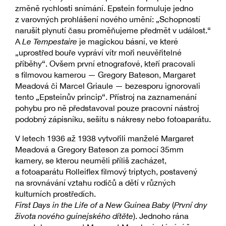
změně rychlosti snímání. Epstein formuluje jedno
z varovných prohlášení nového umění: „Schopností
narušit plynutí času proměňujeme předmět v událost.“
A
Le Tempestaire
je magickou básní, ve které
„uprostřed bouře vypráví vítr moři neuvěřitelné
příběhy“. Ovšem první etnografové, kteří pracovali
s filmovou kamerou — Gregory Bateson, Margaret
Meadová či Marcel Griaule — bezesporu ignorovali
tento „Epsteinův princip“. Přístroj na zaznamenání
pohybu pro ně představoval pouze pracovní nástroj
podobný zápisníku, sešitu s nákresy nebo fotoaparátu.
V letech 1936 až 1938 vytvořili manželé Margaret
Meadová a Gregory Bateson za pomocí 35mm
kamery, se kterou neuměli příliš zacházet,
a fotoaparátu Rolleiflex filmový triptych, postavený
na srovnávání vztahu rodičů a dětí v různých
kulturních prostředích.
First Days in the Life of a New Guinea Baby
(
První dny
života nového guinejského dítěte
). Jednoho rána