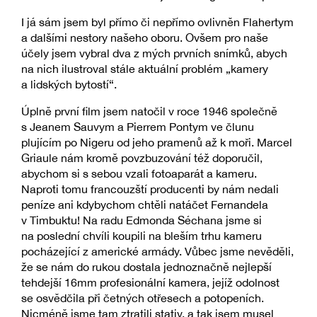
I já sám jsem byl přímo či nepřímo ovlivněn Flahertym
a dalšími nestory našeho oboru. Ovšem pro naše
účely jsem vybral dva z mých prvních snímků, abych
na nich ilustroval stále aktuální problém „kamery
a lidských bytostí“.
Úplně první film jsem natočil v roce 1946 společně
s Jeanem Sauvym a Pierrem Pontym ve člunu
plujícím po Nigeru od jeho pramenů až k moři. Marcel
Griaule nám kromě povzbuzování též doporučil,
abychom si s sebou vzali fotoaparát a kameru.
Naproti tomu francouzští producenti by nám nedali
peníze ani kdybychom chtěli natáčet Fernandela
v Timbuktu! Na radu Edmonda Séchana jsme si
na poslední chvíli koupili na bleším trhu kameru
pocházející z americké armády. Vůbec jsme nevěděli,
že se nám do rukou dostala jednoznačně nejlepší
tehdejší 16mm profesionální kamera, jejíž odolnost
se osvědčila při četných otřesech a potopeních.
Nicméně jsme tam ztratili stativ, a tak jsem musel