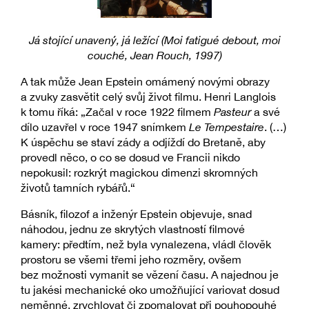
Já stojící unavený, já ležící (Moi fatigué debout, moi
couché,
Jean Rouch,
1997)
A tak může Jean Epstein omámený novými obrazy
a zvuky zasvětit celý svůj život filmu. Henri Langlois
k tomu říká: „Začal v roce 1922 filmem
Pasteur
a své
dílo uzavřel v roce 1947 snímkem
Le Tempestaire
. (…)
K úspěchu se staví zády a odjíždí do Bretaně, aby
provedl něco, o co se dosud ve Francii nikdo
nepokusil: rozkrýt magickou dimenzi skromných
životů tamních rybářů.“
Básník, filozof a inženýr Epstein objevuje, snad
náhodou, jednu ze skrytých vlastností filmové
kamery: předtím, než byla vynalezena, vládl člověk
prostoru se všemi třemi jeho rozměry, ovšem
bez možnosti vymanit se vězení času. A najednou je
tu jakési mechanické oko umožňující variovat dosud
neměnné, zrychlovat či zpomalovat při pouhopouhé