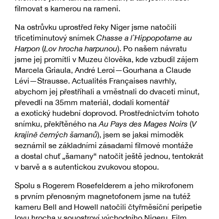
filmovat s kamerou na rameni.
Na ostrůvku uprostřed řeky Niger jsme natočili
třicetiminutový snímek
Chasse a l`Hippopotame au
Harpon
(
Lov hrocha harpunou
). Po našem návratu
jsme jej promítli v Muzeu člověka, kde vzbudil zájem
Marcela Griaula, André Leroi—Gourhana a Claude
Lévi—Strausse. Actualités Françaises navrhly,
abychom jej přestříhali a vměstnali do dvaceti minut,
převedli na 35mm materiál, dodali komentář
a exotický hudební doprovod. Prostřednictvím tohoto
snímku, překřtěného na
Au Pays des Mages Noirs
(
V
krajině černých šamanů
), jsem se jaksi mimoděk
seznámil se základními zásadami filmové montáže
a dostal chuť „šamany“ natočit ještě jednou, tentokrát
v barvě a s autentickou zvukovou stopou.
Spolu s Rogerem Rosefelderem a jeho mikrofonem
s prvním přenosným magnetofonem jsme na tutéž
kameru Bell and Howell natočili čtyřměsíční peripetie
lovu hrocha v souostroví východního Nigeru. Film,