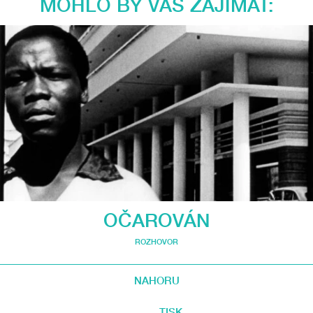
MOHLO BY VÁS ZAJÍMAT:
OČAROVÁN
ROZHOVOR
NAHORU
TISK