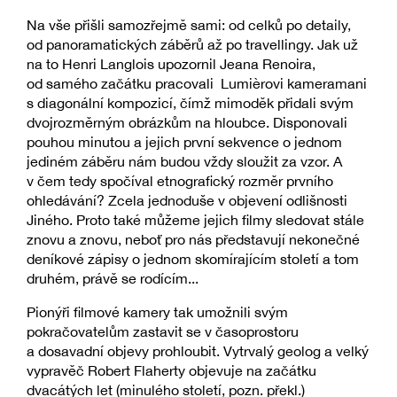
Na vše přišli samozřejmě sami: od celků po detaily,
od panoramatických záběrů až po travellingy. Jak už
na to Henri Langlois upozornil Jeana Renoira,
od samého začátku pracovali Lumièrovi kameramani
s diagonální kompozicí, čímž mimoděk přidali svým
dvojrozměrným obrázkům na hloubce. Disponovali
pouhou minutou a jejich první sekvence o jednom
jediném záběru nám budou vždy sloužit za vzor. A
v čem tedy spočíval etnografický rozměr prvního
ohledávání? Zcela jednoduše v objevení odlišnosti
Jiného. Proto také můžeme jejich filmy sledovat stále
znovu a znovu, neboť pro nás představují nekonečné
deníkové zápisy o jednom skomírajícím století a tom
druhém, právě se rodícím...
Pionýři filmové kamery tak umožnili svým
pokračovatelům zastavit se v časoprostoru
a dosavadní objevy prohloubit. Vytrvalý geolog a velký
vypravěč Robert Flaherty objevuje na začátku
dvacátých let (minulého století, pozn. překl.)