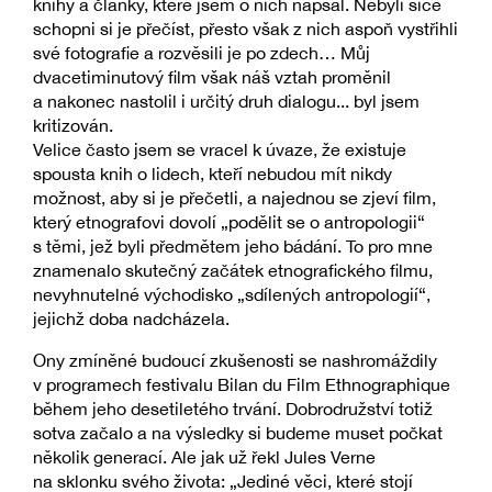
knihy a články, které jsem o nich napsal. Nebyli sice
schopni si je přečíst, přesto však z nich aspoň vystřihli
své fotografie a rozvěsili je po zdech… Můj
dvacetiminutový film však náš vztah proměnil
a nakonec nastolil i určitý druh dialogu... byl jsem
kritizován.
Velice často jsem se vracel k úvaze, že existuje
spousta knih o lidech, kteří nebudou mít nikdy
možnost, aby si je přečetli, a najednou se zjeví film,
který etnografovi dovolí „podělit se o antropologii“
s těmi, jež byli předmětem jeho bádání. To pro mne
znamenalo skutečný začátek etnografického filmu,
nevyhnutelné východisko „sdílených antropologií“,
jejichž doba nadcházela.
Ony zmíněné budoucí zkušenosti se nashromáždily
v programech festivalu Bilan du Film Ethnographique
během jeho desetiletého trvání. Dobrodružství totiž
sotva začalo a na výsledky si budeme muset počkat
několik generací. Ale jak už řekl Jules Verne
na sklonku svého života: „Jediné věci, které stojí