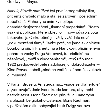
Goldwyn—Mayer.
Nanuk, člověk primitivní
byl první etnografický film,
přičemž chybělo málo a stal se zároveň i posledním,
neboť další Flahertyho snímky nejlépe
charakterizujeoznačení „finanční propadáky“. Přesto
však si publikum, které objevilo filmový půvab života
takového, jaký skutečně je, vždy vyžádalo nové
„dokumentární filmy“. Takže poté, co jsme skleničkou
bourbonu připili Flahertymu a Nanukovi, připijme nyní
pohárem vodky Dzigu Vertovovi, futuristickému
básníkovi, „muži s kinoaparátem“, který už v roce
1922 předpověděl celé nadcházející dobrodružství —
Kino Pravda neboli „cinéma verité“, ať němé, zvukové
či mluvené.
V Paříži, Bruselu, Amsterdamu... všude se „flahertuje“
a „vertovuje“. Joris Ivens krade kameru, aby mohl
natočit
Most
, Henri Storck se přibližuje Flahertymu
na plážích belgického Ostende. Boris Kaufman,
v pařížském exilu pobývající bratr Dzigy Vertova