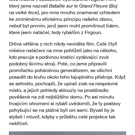
který jsme nazvali
Bataille sur le Grand Fleuve
(
Boj
na velké řece
), pro mne mnoho znamenal vzhledem
ke zmíněnému etickému principu našeho oboru,
neboť byl prvním, jenž jsem mohl promítnout lidem,
které jsem natáčel, tedy rybářům z Firgoun.
Drtivá většina z nich nikdy neviděla film. Celé čtyři
měsíce natáčení na mne pohlíželi jako na někoho,
kdo pracuje s podivnou krabicí vydávající zvuk
podobný šicímu stroji. Poté, co jsme připravili
promítačku poháněnou generátorem, se všichni
posadili do kruhu okolo toho tajuplného přístroje. Když
se setmělo, pochopili, že upírali zrak na nesprávné
místo, a jejich pohledy sklouzly na prostěradlo
pověšené na zdi nejbližšího domu. Po asi minutu
trvajícím ohromení si rybáři uvědomili, že ty postavy
pohybující se na plátně byli oni sami. Bývali by je
slyšeli i mluvit, kdyby v průběhu celé projekce tak
nekřičeli.