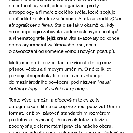
na nutnosti vytvořit jednu organizaci pro ty
antropology a filmaře z celého světa, které spojuje
chuť sdílet konkrétní zkušenosti. A tak se zrodil
Výbor
etnografického filmu
. Stalo se tak v okamžiku, kdy
se antropologie zabývala vědeckostí svých postupů
a kinematografie, jejíž kreativitu svazovaly od konce
němé éry imperativy filmového trhu, snila
o osvobození od komerce volbou nových postupů.
Měli jsme ambiciózní plán: rozvinout dialog mezi
přísnou vědou a filmovým uměním. O několik let
později etnografický film dospívá a vstupuje
do mezinárodního povědomí pod názvem
Visual
Anthropology — Vizuální antropologie
.
Tento vývoj umožnila především televize (v
etnografickém filmu se poprvé začal používat 16mm
formát, jenž byl zároveň standardním rozměrem
pro televizní vysílání). Dnes však tatáž televize
zpochybňuje elementární pravidla našeho oboru,
neboť zavádí efemérní elektronický obraz a především