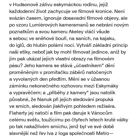
v Hudsonově zálivu eskymáckou rodinu, jejíž
každodenní život zachycuje ve filmové kronice. Není
svázán časem, ignoruje dosavadní filmové objevy, ale
po vzoru Lumièrových kameramanů se nebrání novým
poznatkům a svou kameru Akeley vláčí všude
s sebou; ve sněhové bouři, na saních, na kajaku,
do iglů, do hlubin polární noci. Vytváří základní princip
naší etiky, neboť jak by mohl filmovat jedince, aniž by
jim pak ukázal jejich vlastní obrazy na filmovém
pásu? Jeho kamera se stává „účastníkem“ dění
proměněným v promítačku záběrů natočených
a vyvolaných den předtím. Mění se v úžasnou
záminku nekonečného rozhovoru mezi Eskymáky
a vypravěčem; a „příběhy z kamery“ jsou natolik
půvabné, že Nanuk při jejich sledování propuká
ve smích, sledován jiskřivým pohledem režiséra.
Flaherty jej natočí a film pak daruje k Vánocům
celému světu, toužícímu po čtyřech letech kruté války
po tak nakažlivém smíchu, jenž byl ve své době
slavnější než řev lva z loga společnosti Metro—