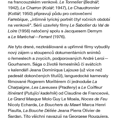
na francouzském venkově.
Le Tonnelier
(
Bednář
;
1942),
Le Charron
(
Kolář
; 1947),
Le Chaudronnier
(
Kotlář
; 1950) připravují půdu pro celovečerní
Farrebique
, „intimně lyrický portrét čtyř ročních období
na venkově“. Sérii uzavřely filmy
Le Sabotier du Val de
Loire
(1956) natočený spolu s Jacquesem Demym
a
Le Maréchal—Ferrant
(1976).
Ale tyto drsné, nezkrášlované a upřímné filmy vybudily
nový zájem u stoupenců dokumentárních snímků
o řemeslech a zvycích, podporovaných André Leroi—
Gourhanem. Sága o životě řemeslníků či svátcích
v kalendáři Jeana Dominiqua Lajouxe (už více než
padesát dokončených titulů!), languedocké karnevaly
filmované Rogerem Morillérem či jednoduše
La
Charpaigne
,
Les Laveuses
(
Pradleny
) a
Le Coiffeur
itinérant
(
Putující kadeřník
) od Claudine de Franceové,
Le Grand Masque
Molo Guy Le Moala,
Noces de Feu
Nicoly Echarda,
Le Bouchers du Mawri
Marca Henri
Piaulta,
La Bouche Déliée
Jeana Pierra Olivier de
Sardan. Tito všichni navazují na Georgese Rouquiera.