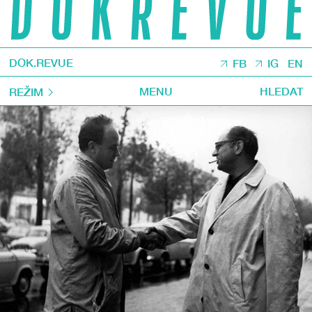
DOK.REVUE
FB
IG
EN
MENU
HLEDAT
REŽIM