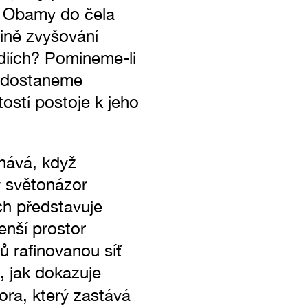
u Obamy do čela
vině zvyšování
diích? Pomineme-li
, dostaneme
ostí postoje k jeho
lhává, když
ý světonázor
ech představuje
enší prostor
tů rafinovanou síť
, jak dokazuje
ora, který zastává