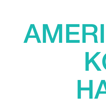
AMERI
K
H