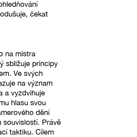
zohledňování
nodušuje, čekat
o na mistra
ý sbližuje principy
kem. Ve svých
kazuje na význam
a a vyzdvihuje
ému hlasu svou
kamerového dění
 souvislostí. Právě
cí taktiku. Cílem