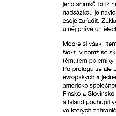
jeho snímků totiž n
nadsázkou je navíc 
eseje zařadit. Zákl
u něj právě umělec
Moore si však i te
Next,
v němž se skr
tématem polemiky s
Po prologu se ale 
evropských a jedné
americké společnost
Finsko a Slovinsko
a Island pochopil 
ve kterých zahranič