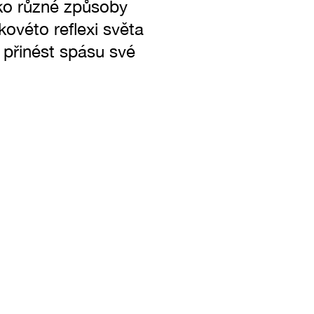
ako různé způsoby
kovéto reflexi světa
 přinést spásu své