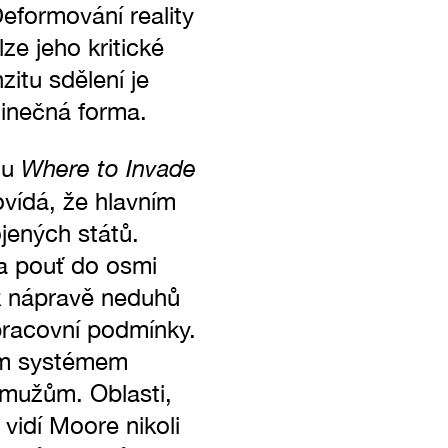
Deformování reality
ze jeho kritické
zitu sdělení je
dinečná forma.
Where to Invade
mu
vídá, že hlavním
jených států.
na pouť do osmi
 k nápravě neduhů
 pracovní podmínky.
cím systémem
 mužům. Oblasti,
 vidí Moore nikoli