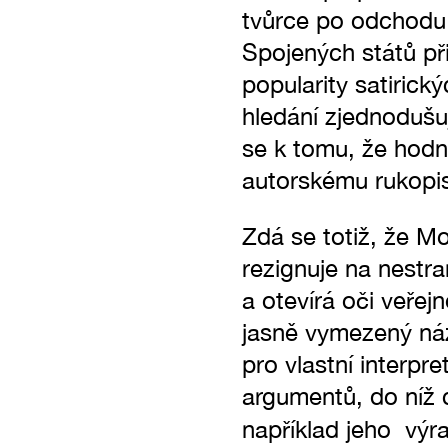
tvůrce po odchodu
Spojených států při
popularity satiric
hledání zjednodušu
se k tomu, že hodn
autorskému rukopi
Zdá se totiž, že Mo
rezignuje na nestr
a otevírá oči veřej
jasně vymezený náz
pro vlastní interpre
argumentů, do níž c
například jeho vý