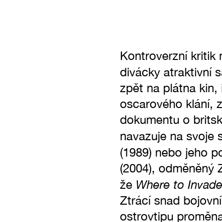
Kontroverzní kriti
divácky atraktivní 
zpět na plátna kin,
oscarového klání, 
dokumentu o brits
navazuje na svoje s
(1989) nebo jeho p
(2004), odměněný Z
Where to Invade
že
Ztrácí snad bojovní
ostrovtipu proměna