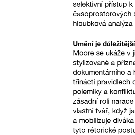
selektivní přístup 
časoprostorových s
hloubková analýza 
Umění je důležitější
Moore se ukáže v j
stylizované a přizna
dokumentárního a h
třinácti pravidlech
polemiky a konflikt
zásadní roli narac
vlastní tvář, když
a mobilizuje diváka
tyto rétorické pos