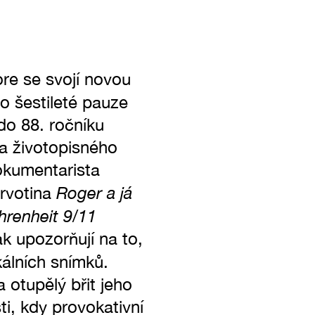
re se svojí novou
o šestileté pauze
 do 88. ročníku
ka životopisného
kumentarista
Roger a já
prvotina
hrenheit 9/11
k upozorňují na to,
álních snímků.
 otupělý břit jeho
i, kdy provokativní