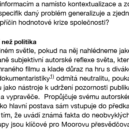
k informacím a namísto kontextualizace a 
pecifik daný problém generalizuje a zjed
příčin hodnotové krize společnosti?
 než politika
iném světle, pokud na něj nahlédneme jak
ně subjektivní autorské reflexe světa, kter
raného filmu a klade důraz na hru s divá
1)
 dokumentaristiky
odmítá neutralitu, pou
u jako nástroje k udržení pozornosti publik
e a vypravěče. Propůjčuje svému autorsk
 jako hlavní postava sám vstupuje do před
 tím, že uvádí známá fakta do neobvyklých
tupy jsou klíčové pro Moorovu přesvědčova