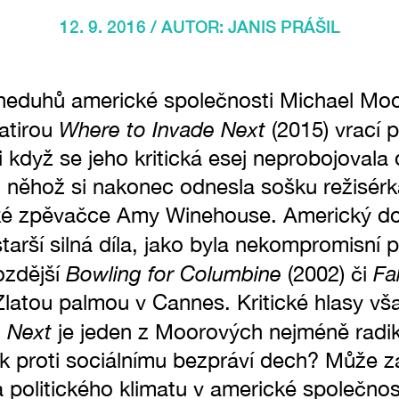
12. 9. 2016 / AUTOR:
JANIS PRÁŠIL
k neduhů americké společnosti Michael Moo
Where to Invade Next
satirou
(2015) vrací p
 i když se jeho kritická esej neprobojovala
z něhož si nakonec odnesla sošku režisér
ké zpěvačce Amy Winehouse. Americký do
tarší silná díla, jako byla nekompromisní 
Bowling for Columbine
Fa
ozdější
(2002) či
latou palmou v Cannes. Kritické hlasy vša
 Next
je jeden z Moorových nejméně radik
k proti sociálnímu bezpráví dech? Může za
 politického klimatu v americké společnost