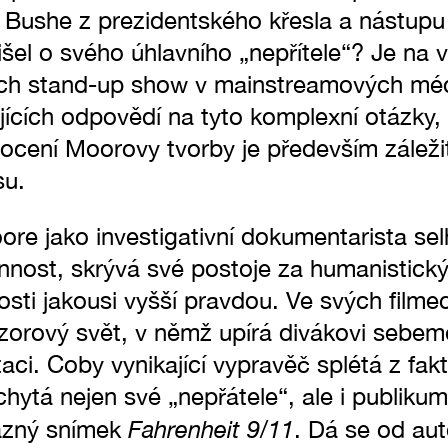
 Bushe z prezidentského křesla a nástup
šel o svého úhlavního „nepřítele“? Je na 
kých stand-up show v mainstreamových mé
jících odpovědí na tyto komplexní otázky
ocení Moorovy tvorby je především záležit
su.
ore jako investigativní dokumentarista se
annost, skrývá své postoje za humanistick
nosti jakousi vyšší pravdou. Ve svých film
orový svět, v němž upírá divákovi sebem
taci. Coby vynikající vypravěč splétá z fak
hytá nejen své „nepřátele“, ale i publikum
Fahrenheit 9/11
razný snímek
. Dá se od aut