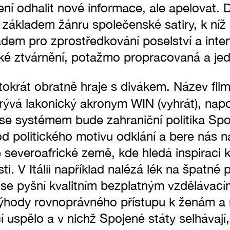
ení odhalit nové informace, ale apelovat. 
základem žánru společenské satiry, k níž l
adem pro zprostředkování poselství a inten
ké ztvárnění, potažmo propracovaná a je
ntokrát obratně hraje s divákem. Název fil
ývá lakonický akronym WIN (vyhrát), napo
e systémem bude zahraniční politika Spo
od politického motivu odklání a bere nás 
 severoafrické země, kde hledá inspiraci
i. V Itálii například nalézá lék na špatné
 se pyšní kvalitním bezplatným vzděláva
výhody rovnoprávného přístupu k ženám a
í uspělo a v nichž Spojené státy selhávají,