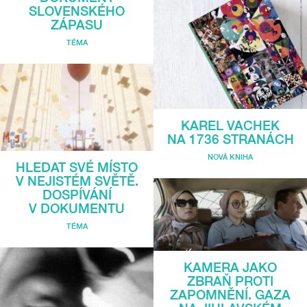
SLOVENSKÉHO
ZÁPASU
TÉMA
KAREL VACHEK
NA 1736 STRANÁCH
NOVÁ KNIHA
HLEDAT SVÉ MÍSTO
V NEJISTÉM SVĚTĚ.
DOSPÍVÁNÍ
V DOKUMENTU
TÉMA
KAMERA JAKO
ZBRAŇ PROTI
ZAPOMNĚNÍ. GAZA