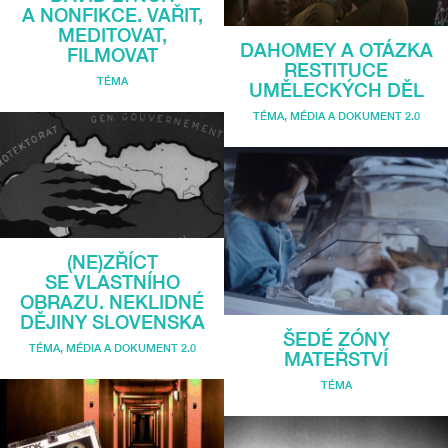
A NONFIKCE. VAŘIT,
MEDITOVAT,
DAHOMEY A OTÁZKA
FILMOVAT
RESTITUCE
TÉMA
UMĚLECKÝCH DĚL
TÉMA
,
MÉDIA A DOKUMENT 2.0
(NE)ZŘÍCT
SE VLASTNÍHO
OBRAZU. NEKLIDNÉ
DĚJINY SLOVENSKA
ŠEDÉ ZÓNY
TÉMA
,
MÉDIA A DOKUMENT 2.0
MATEŘSTVÍ
TÉMA