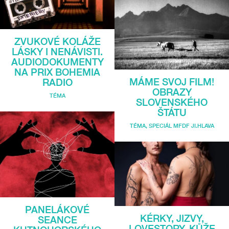
ZVUKOVÉ KOLÁŽE
LÁSKY I NENÁVISTI.
AUDIODOKUMENTY
NA PRIX BOHEMIA
MÁME SVOJ FILM!
RADIO
OBRAZY
TÉMA
SLOVENSKÉHO
ŠTÁTU
TÉMA
,
SPECIÁL MFDF JI.HLAVA
PANELÁKOVÉ
KÉRKY, JIZVY,
SEANCE
LOVESTORY. KŮŽE