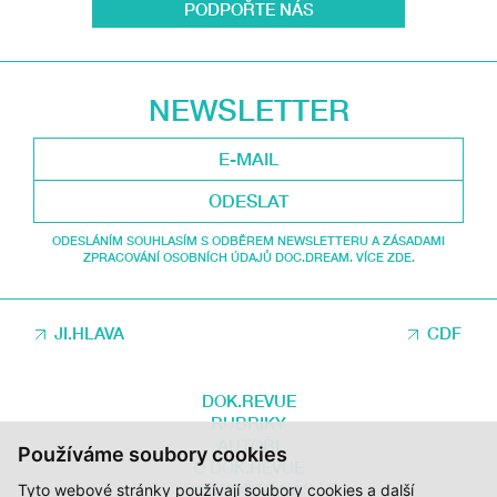
PODPOŘTE NÁS
NEWSLETTER
ODESLAT
ODESLÁNÍM SOUHLASÍM S ODBĚREM NEWSLETTERU A ZÁSADAMI
ZPRACOVÁNÍ OSOBNÍCH ÚDAJŮ DOC.DREAM. VÍCE ZDE.
JI.HLAVA
CDF
DOK.REVUE
RUBRIKY
AUTOŘI
Používáme soubory cookies
O DOK.REVUE
PODPOŘTE NÁS
Tyto webové stránky používají soubory cookies a další