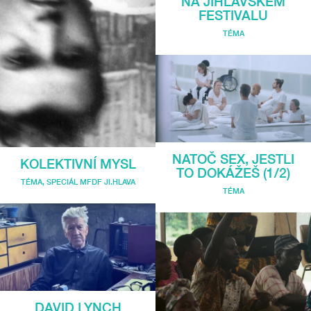
NA JIHLAVSKÉM
FESTIVALU
TÉMA
NATOČ SEX, JESTLI
KOLEKTIVNÍ MYSL
TO DOKÁŽEŠ (1/2)
TÉMA
,
SPECIÁL MFDF JI.HLAVA
TÉMA
DAVID LYNCH