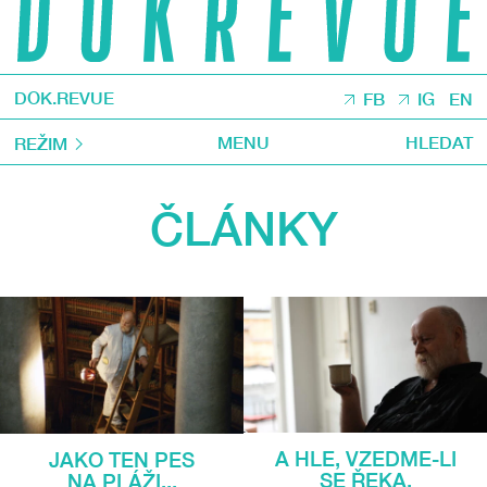
DOK.REVUE
FB
IG
EN
MENU
HLEDAT
REŽIM
ČLÁNKY
A HLE, VZEDME-LI
JAKO TEN PES
SE ŘEKA,
NA PLÁŽI...