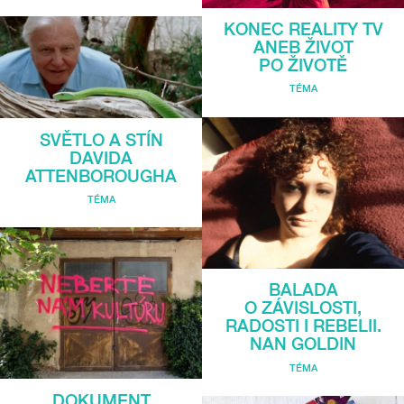
KONEC REALITY TV
ANEB ŽIVOT
PO ŽIVOTĚ
TÉMA
SVĚTLO A STÍN
DAVIDA
ATTENBOROUGHA
TÉMA
BALADA
O ZÁVISLOSTI,
RADOSTI I REBELII.
NAN GOLDIN
TÉMA
DOKUMENT