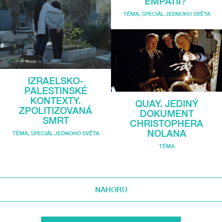
EMPATII?
TÉMA
,
SPECIÁL JEDNOHO SVĚTA
IZRAELSKO-
PALESTINSKÉ
KONTEXTY.
QUAY. JEDINÝ
ZPOLITIZOVANÁ
DOKUMENT
SMRT
CHRISTOPHERA
NOLANA
TÉMA
,
SPECIÁL JEDNOHO SVĚTA
TÉMA
NAHORU