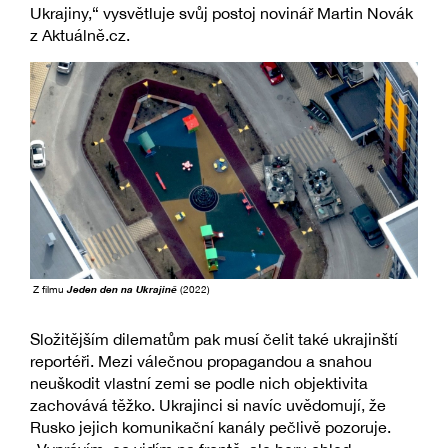
Ukrajiny,“ vysvětluje svůj postoj novinář Martin Novák
z Aktuálně.cz.
Z filmu
Jeden den na Ukrajině
(2022)
Složitějším dilematům pak musí čelit také ukrajinští
reportéři. Mezi válečnou propagandou a snahou
neuškodit vlastní zemi se podle nich objektivita
zachovává těžko. Ukrajinci si navíc uvědomují, že
Rusko jejich komunikační kanály pečlivě pozoruje.