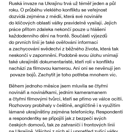
Ruská invaze na Ukrajinu trvá už téměř jeden a půl
roku. O průběhu vleklého konfliktu se veřejnost
dozvídá zejména z médií, která své novináře
do klíčových oblastí války pravidelně vysílají. Jejich
práce přitom zdaleka nekončí pouze u hlášení
každodenního dění na frontě. Součástí výjezdů
do prvních linií je také ověřování informací
a zachycování svědectví z běžného života, která tak
neskončí v zapomnění. Podobně svou úlohu vnímají
také ukrajinští dokumentaristé, kteří roli v konfliktu
nachází za filmovou kamerou. Ani oni se nevěnují jen
povaze bojů. Zachytit je toho potřeba mnohem víc.
Během jednoho měsíce jsem mluvila se čtyřmi
novináři a novinářkami, jedním kameramanem
a čtyřmi filmovými tvůrci, kteří se přímo ve válce ocitli.
Rozhovory probíhaly v češtině, angličtině i s využitím
lámané ukrajinštiny zejména telefonicky. Respondenti
a respondentky se připojili jak z bezpečí svých
českých domovů, tak ze zahraničí i frontových linií
na Ukrajině. Všichni z nich si i uprostřed zuřící války