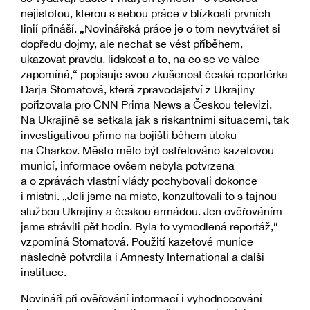
nejistotou, kterou s sebou práce v blízkosti prvních
linií přináší. „Novinářská práce je o tom nevytvářet si
dopředu dojmy, ale nechat se vést příběhem,
ukazovat pravdu, lidskost a to, na co se ve válce
zapomíná,“ popisuje svou zkušenost česká reportérka
Darja Stomatová, která zpravodajství z Ukrajiny
pořizovala pro CNN Prima News a Českou televizi.
Na Ukrajině se setkala jak s riskantními situacemi, tak
investigativou přímo na bojišti během útoku
na Charkov. Město mělo být ostřelováno kazetovou
municí, informace ovšem nebyla potvrzena
a o zprávách vlastní vlády pochybovali dokonce
i místní. „Jeli jsme na místo, konzultovali to s tajnou
službou Ukrajiny a českou armádou. Jen ověřováním
jsme strávili pět hodin. Byla to vymodlená reportáž,“
vzpomíná Stomatová. Použití kazetové munice
následně potvrdila i Amnesty International a další
instituce.
Novináři při ověřování informací i vyhodnocování