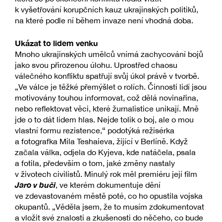
k vyšetřování korupčních kauz ukrajinských politiků,
na které podle ní během invaze není vhodná doba.
Ukázat to lidem venku
Mnoho ukrajinských umělců vnímá zachycování bojů
jako svou přirozenou úlohu. Uprostřed chaosu
válečného konfliktu spatřují svůj úkol právě v tvorbě.
„Ve válce je těžké přemýšlet o rolích. Činnosti lidí jsou
motivovány touhou informovat, což dělá novinařina,
nebo reflektovat věci, které žurnalistice unikají. Mně
jde o to dát lidem hlas. Nejde tolik o boj, ale o mou
vlastní formu rezistence,“ podotýká režisérka
a fotografka Mila Teshaieva, žijící v Berlíně. Když
začala válka, odjela do Kyjeva, kde natáčela, psala
a fotila, především o tom, jaké změny nastaly
v životech civilistů. Minulý rok měl premiéru její film
Jaro v buči
, ve kterém dokumentuje dění
ve zdevastovaném městě poté, co ho opustila vojska
okupantů. „Věděla jsem, že to musím zdokumentovat
a vložit své znalosti a zkušenosti do něčeho, co bude