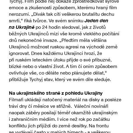
Tychyj. Film podle něj dokáže zprostředkovat syrové
emoce a zkušenosti způsobem, kterému hraný film
nerozumí. „Divák tak cítí veškerou brutalitu dechu
Jeden den
smrti,“ říká tvůrce. Ve svém snímku
na Ukrajině
po 24 hodin sledoval, jak z životů
běžných Ukrajinců mizí vše kromě vleklého počítání
dnů nekonečné invaze. „Předtím měla většina
Ukrajinců možnost ruskou agresi na východě země
ignorovat. Dnes každému Ukrajinci hrozí, že
při ruském leteckém útoku přijde o své příbuzné,
blízké nebo o vlastní život. A tím či oním způsobem
ovlivňuje vše, co děláte nebo plánujete dělat,“
přibližuje Tychyj stav, který ve svém díle sleduje.
Na ukrajinského straně z pohledu Ukrajiny
Filmaři ukládají natočený materiál na disky a posléze
tráví dny či měsíce ve střižně. Váleční novináři
naopak záběry posílají téměř okamžitě ukrajinským
i zahraničním médiím. I více než rok po začátku
konfliktu jich přijíždí do země desítky. Na frontu
se vydávají často v malých týmech - s veškerou