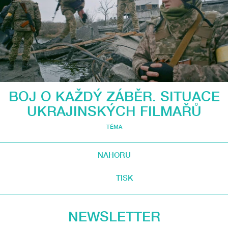
BOJ O KAŽDÝ ZÁBĚR. SITUACE
UKRAJINSKÝCH FILMAŘŮ
TÉMA
NAHORU
TISK
NEWSLETTER