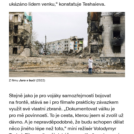
ukázáno lidem venku,“ konstatuje Teshaieva.
Z filmu
Jaro v buči
(2022)
Stejně jako je pro vojáky samozřejmostí bojovat
na frontě, stává se i pro filmaře prakticky závazkem
využít své vlastní zbraně. „Dokumentovat válku je
pro mě povinností. To je cesta, kterou jsem si zvolil už
dávno. A je nepravděpodobné, že budu schopen dělat
něco jiného lépe než toto,“ míní režisér Volodymyr