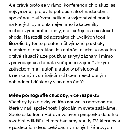
Ale právě proto se v rámci konferenčních diskuzí asi
nejvýrazněji projevila potřeba nalézt nadosobní,
společnou platformu sdílení a vyjednávání hranic,
na kterých by mohla nejen mezi akademiky
a oborovými profesionály, ale i veřejností existovat
shoda. Na rozdíl od abstraktních „velkých teorií“
filozofie by tento prostor měl výrazně praktický
a konkrétní charakter. Jak natáčet s lidmi v sociálně
citlivé situaci? Lze používat skrytý záznam i mimo
zpravodajství a témata veřejného zájmu? Jakým
způsobem mají autoři a autorky přistupovat
k nemocným, umírajícím či lidem neschopným
dohlédnout důsledky vlastních činů?
Méně pornografie chudoby, více respektu
Všechny tyto otázky vnitřně souvisí s nerovnostmi,
které v naší společnosti i globálním světě zažíváme.
Socioložka Irena Reifová ve svém příspěvku detailně
rozebírá odlidšťující mechanismy reality TV, která byla
v posledních dvou dekádách v různých žánrových