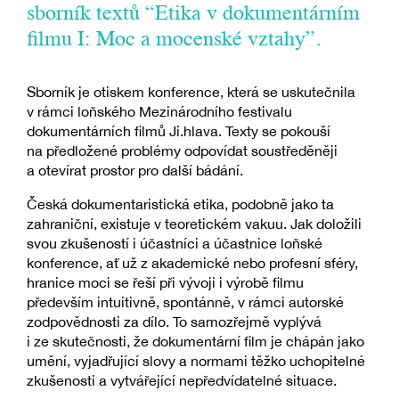
sborník textů “Etika v dokumentárním
filmu I: Moc a mocenské vztahy”.
Sborník je otiskem konference, která se uskutečnila
v rámci loňského Mezinárodního festivalu
dokumentárních filmů Ji.hlava. Texty se pokouší
na předložené problémy odpovídat soustředěněji
a otevírat prostor pro další bádání.
Česká dokumentaristická etika, podobně jako ta
zahraniční, existuje v teoretickém vakuu. Jak doložili
svou zkušeností i účastníci a účastnice loňské
konference, ať už z akademické nebo profesní sféry,
hranice moci se řeší při vývoji i výrobě filmu
především intuitivně, spontánně, v rámci autorské
zodpovědnosti za dílo. To samozřejmě vyplývá
i ze skutečnosti, že dokumentární film je chápán jako
umění, vyjadřující slovy a normami těžko uchopitelné
zkušenosti a vytvářející nepředvídatelné situace.