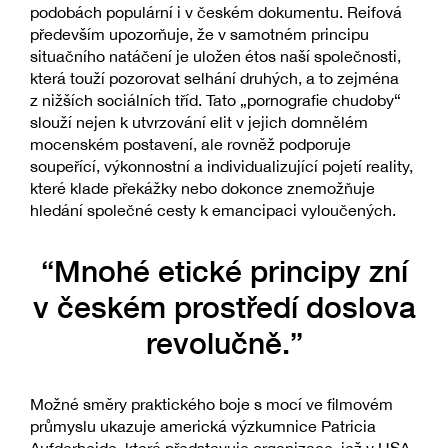
podobách populární i v českém dokumentu. Reifová
především upozorňuje, že v samotném principu
situačního natáčení je uložen étos naší společnosti,
která touží pozorovat selhání druhých, a to zejména
z nižších sociálních tříd. Tato „pornografie chudoby“
slouží nejen k utvrzování elit v jejich domnělém
mocenském postavení, ale rovněž podporuje
soupeřící, výkonnostní a individualizující pojetí reality,
které klade překážky nebo dokonce znemožňuje
hledání společné cesty k emancipaci vyloučených.
“Mnohé etické principy zní
v českém prostředí doslova
revolučně.”
Možné směry praktického boje s mocí ve filmovém
průmyslu ukazuje americká výzkumnice Patricia
Aufderheide, která představuje organizace, jež v USA