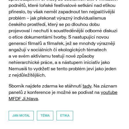
podnětů, které loňské festivalové setkání nad etikou
přineslo, by však neměl zapadnout ten nejpalčivější
problém – jak překonat výrazný individualismus
českého prostředí, který se po dlouhou dobu
projevoval i nechutí k soustředěnější odborné diskuzi
o etice dokumentární tvorby. S nastupující novou
generací filmařů a filmařek, jež se mnohdy výrazněji
angažují v sociálních či ekologických tématech
a ve svém aktivismu testují nové způsoby
nehierarchické práce, a s nástupem iniciativ jako
Nemusíš to vydržet! se tento problém jeví jako jeden
z nejdůležitějších.
Sborník najdete zdarma ke stáhnutí
tady
. Na záznam
panelů z konference je možné se podívat na
youtube
MFDF Ji.hlava
.
JAN MOTAL
TÉMA
ETIKA