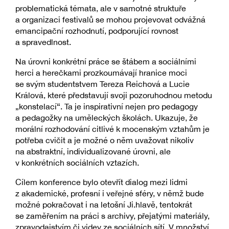
problematická témata, ale v samotné struktuře
a organizaci festivalů se mohou projevovat odvážná
emancipační rozhodnutí, podporující rovnost
a spravedlnost.
Na úrovni konkrétní práce se štábem a sociálními
herci a herečkami prozkoumávají hranice moci
se svým studentstvem Tereza Reichová a Lucie
Králová, které představují svoji pozoruhodnou metodu
„konstelací“. Ta je inspirativní nejen pro pedagogy
a pedagožky na uměleckých školách. Ukazuje, že
morální rozhodování citlivé k mocenským vztahům je
potřeba cvičit a je možné o něm uvažovat nikoliv
na abstraktní, individualizované úrovni, ale
v konkrétních sociálních vztazích.
Cílem konference bylo otevřít dialog mezi lidmi
z akademické, profesní i veřejné sféry, v němž bude
možné pokračovat i na letošní Ji.hlavě, tentokrát
se zaměřením na práci s archivy, přejatými materiály,
zpravodajstvím či videy ze sociálních sítí. V množství