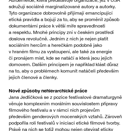
sdružují sociálně marginalizované autory a autorky.
Tyto organizace dobrovolně přijímají emancipující
etická pravidla a bojují za to, aby se proměnil způsob
dokumentární práce k větší míře spravedlnosti
a respektu. Mnohé principy zní v českém prostředí
doslova revolučně. Jedním z nich je nejen platit
sociálním hercům a herečkám podobně jako
v hraném filmu za vystoupení, ale také za energie
či pronájem míst, kde se natáčí a která jsou jejich
domovem. Dalším principem je například klást důraz
na to, aby o problémech komunit natáčeli především
jejich členové a členky.
Nové způsoby nehierarchické práce
Jana Jedličková se z pozice festivalové dramaturgyně
věnuje komplexním morálním souvislostem přípravy
filmového festivalu a v rámci nich projevům
především genderových mocenských vztahů. Zároveň
podpořila roli festivalů v iniciaci etické filmové tvorby.
Právě na nich se totiž mohou nejen otevírat eticky