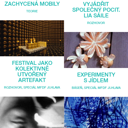
ZACHYCENÁ MOBILY
VYJÁDŘIT
SPOLEČNÝ POCIT.
TEORIE
LIA SÁILE
ROZHOVOR
FESTIVAL JAKO
KOLEKTIVNĚ
UTVOŘENÝ
EXPERIMENTY
ARTEFAKT
S JÍDLEM
ROZHOVOR
,
SPECIÁL MFDF JI.HLAVA
BÁSEŇ
,
SPECIÁL MFDF JI.HLAVA