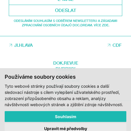
ODESLAT
ODESLÁNÍM SOUHLASÍM S ODBĚREM NEWSLETTERU A ZÁSADAMI
ZPRACOVÁNÍ OSOBNÍCH ÚDAJŮ DOC.DREAM. VÍCE ZDE.
JI.HLAVA
CDF
DOK.REVUE
RUBRIKY
AUTOŘI
Používáme soubory cookies
O DOK.REVUE
Tyto webové stránky používají soubory cookies a další
PODPOŘTE NÁS
KONTAKTY
sledovací nástroje s cílem vylepšení uživatelského prostředí,
zobrazení přizpůsobeného obsahu a reklam, analýzy
návštěvnosti webových stránek a zjištění zdroje návštěvnosti.
© 2012 – 2026 DOC.DREAM
Souhlasím
ZA PODPORY STÁTNÍHO FONDU KINEMATOGRAFIE, KRAJE VYSOČINA A
MINISTERSTVA KULTURY ČR.
Upravit mé předvolby