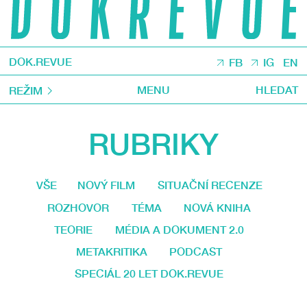
DOK.REVUE
FB
IG
EN
MENU
HLEDAT
REŽIM
RUBRIKY
VŠE
NOVÝ FILM
SITUAČNÍ RECENZE
ROZHOVOR
TÉMA
NOVÁ KNIHA
TEORIE
MÉDIA A DOKUMENT 2.0
METAKRITIKA
PODCAST
SPECIÁL 20 LET DOK.REVUE