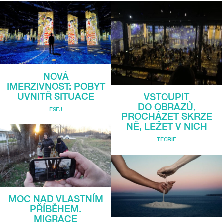
NOVÁ
IMERZIVNOST: POBYT
UVNITŘ SITUACE
VSTOUPIT
DO OBRAZŮ,
ESEJ
PROCHÁZET SKRZE
NĚ, LEŽET V NICH
TEORIE
MOC NAD VLASTNÍM
PŘÍBĚHEM.
MIGRACE