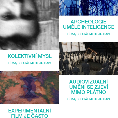
ARCHEOLOGIE
UMĚLÉ INTELIGENCE
TÉMA
,
SPECIÁL MFDF JI.HLAVA
KOLEKTIVNÍ MYSL
TÉMA
,
SPECIÁL MFDF JI.HLAVA
AUDIOVIZUÁLNÍ
UMĚNÍ SE ZJEVÍ
MIMO PLÁTNO
TÉMA
,
SPECIÁL MFDF JI.HLAVA
EXPERIMENTÁLNÍ
FILM JE ČASTO