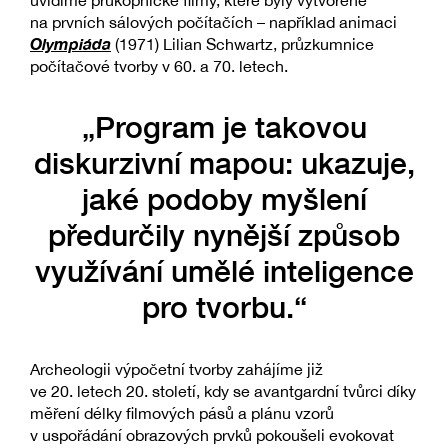
uvidíme průkopnické filmy, které byly vytvořené
na prvních sálových počítačích – například animaci
Olympiáda
(1971) Lilian Schwartz, průzkumnice
počítačové tvorby v 60. a 70. letech.
„Program je takovou
diskurzivní mapou: ukazuje,
jaké podoby myšlení
předurčily nynější způsob
využívání umělé inteligence
pro tvorbu.“
Archeologii výpočetní tvorby zahájíme již
ve 20. letech 20. století, kdy se avantgardní tvůrci díky
měření délky filmových pásů a plánu vzorů
v uspořádání obrazových prvků pokoušeli evokovat