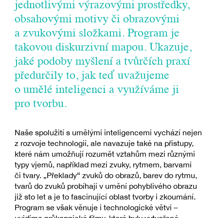
jednotlivými výrazovými prostředky,
obsahovými motivy či obrazovými
a zvukovými složkami. Program je
takovou diskurzivní mapou. Ukazuje,
jaké podoby myšlení a tvůrčích praxí
předurčily to, jak teď uvažujeme
o umělé inteligenci a využíváme ji
pro tvorbu.
Naše spolužití s umělými inteligencemi vychází nejen
z rozvoje technologií, ale navazuje také na přístupy,
které nám umožňují rozumět vztahům mezi různými
typy vjemů, například mezi zvuky, rytmem, barvami
či tvary. „Překlady“ zvuků do obrazů, barev do rytmu,
tvarů do zvuků probíhají v umění pohyblivého obrazu
již sto let a je to fascinující oblast tvorby i zkoumání.
Program se však věnuje i technologické větvi –