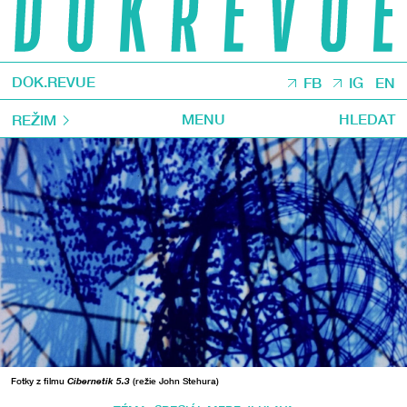
DOK.REVUE
FB
IG
EN
MENU
HLEDAT
REŽIM
Fotky z filmu
Cibernetik 5.3
(režie John Stehura)