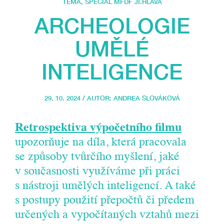
TÉMA
,
SPECIÁL MFDF JI.HLAVA
ARCHEOLOGIE
UMĚLÉ
INTELIGENCE
29. 10. 2024 / AUTOR:
ANDREA SLOVÁKOVÁ
Retrospektiva výpočetního filmu
upozorňuje na díla, která pracovala
se způsoby tvůrčího myšlení, jaké
v současnosti využíváme při práci
s nástroji umělých inteligencí. A také
s postupy použití přepočtů či předem
určených a vypočítaných vztahů mezi