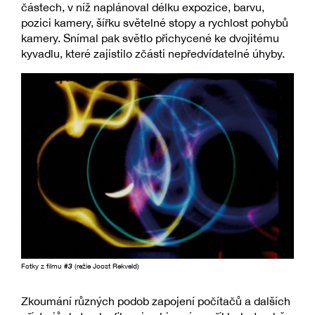
částech, v níž naplánoval délku expozice, barvu,
pozici kamery, šířku světelné stopy a rychlost pohybů
kamery. Snímal pak světlo přichycené ke dvojitému
kyvadlu, které zajistilo zčásti nepředvídatelné úhyby.
Fotky z filmu
#3
(režie Joost Rekveld)
Zkoumání různých podob zapojení počítačů a dalších