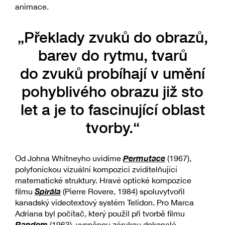
animace.
„Překlady zvuků do obrazů,
barev do rytmu, tvarů
do zvuků probíhají v umění
pohyblivého obrazu již sto
let a je to fascinující oblast
tvorby.“
Permutace
Od Johna Whitneyho uvidíme
(1967),
polyfonickou vizuální kompozici zviditelňující
matematické struktury. Hravé optické kompozice
Spirála
filmu
(Pierre Rovere, 1984) spoluvytvořil
kanadský videotextový systém Telidon. Pro Marca
Adriana byl počítač, který použil při tvorbě filmu
Random
(1963), vysněnou zárukou dokonalé