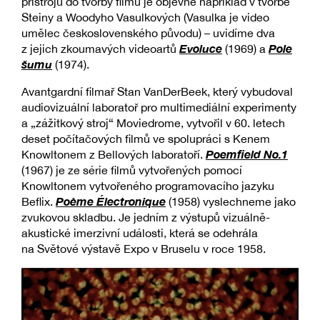
přístrojů do tvorby filmu je objevné například v tvorbě
Steiny a Woodyho Vasulkových (Vasulka je video
umělec československého původu) – uvidíme dva
Evoluce
Pole
z jejich zkoumavých videoartů
(1969) a
šumu
(1974).
Avantgardní filmař Stan VanDerBeek, který vybudoval
audiovizuální laboratoř pro multimediální experimenty
a „zážitkový stroj“ Moviedrome, vytvořil v 60. letech
deset počítačových filmů ve spolupráci s Kenem
Poemfield No.1
Knowltonem z Bellových laboratoří.
(1967) je ze série filmů vytvořených pomocí
Knowltonem vytvořeného programovacího jazyku
Poème Électronique
Beflix.
(1958) vyslechneme jako
zvukovou skladbu. Je jedním z výstupů vizuálně-
akustické imerzivní události, která se odehrála
na Světové výstavě Expo v Bruselu v roce 1958.