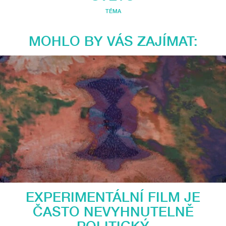
TÉMA
MOHLO BY VÁS ZAJÍMAT:
EXPERIMENTÁLNÍ FILM JE
ČASTO NEVYHNUTELNĚ
POLITICKÝ