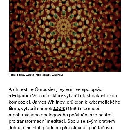
Fotky z filmu
Lapis
(režie James Whitney)
Architekt Le Corbusier ji vytvořil ve spolupráci
s Edgarem Varèsem, který vytvořil elektroakustickou
kompozici. James Whitney, průkopník kybernetického
Lapis
filmu, vytvořil snímek
(1966) s pomocí
mechanického analogového počítače jako nástroj
pro transformační meditaci. Spolu se svým bratrem
Johnem se stali předními představiteli počítačové