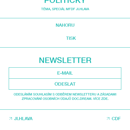
TÉMA
,
SPECIÁL MFDF JI.HLAVA
NAHORU
TISK
NEWSLETTER
ODESLAT
ODESLÁNÍM SOUHLASÍM S ODBĚREM NEWSLETTERU A ZÁSADAMI
ZPRACOVÁNÍ OSOBNÍCH ÚDAJŮ DOC.DREAM. VÍCE ZDE.
JI.HLAVA
CDF