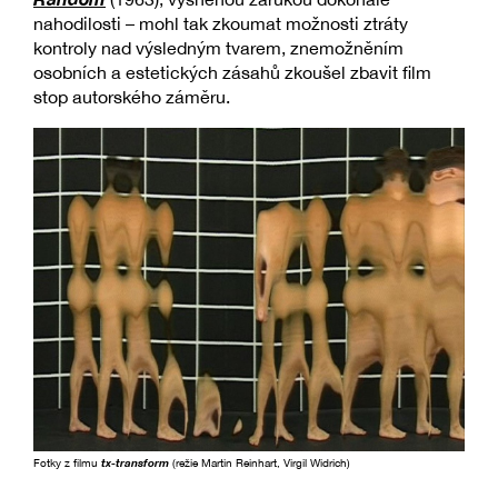
nahodilosti – mohl tak zkoumat možnosti ztráty
kontroly nad výsledným tvarem, znemožněním
osobních a estetických zásahů zkoušel zbavit film
stop autorského záměru.
Fotky z filmu
tx-transform
(režie Martin Reinhart, Virgil Widrich)