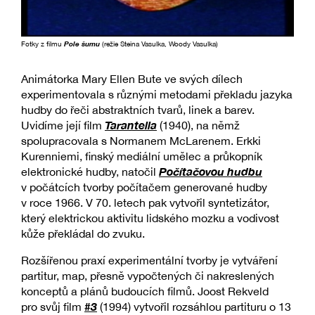
Fotky z filmu
Pole šumu
(režie Steina Vasulka, Woody Vasulka)
Animátorka Mary Ellen Bute ve svých dílech
experimentovala s různými metodami překladu jazyka
hudby do řeči abstraktních tvarů, linek a barev.
Tarantella
Uvidíme její film
(1940), na němž
spolupracovala s Normanem McLarenem. Erkki
Kurenniemi, finský mediální umělec a průkopník
Počítačovou hudbu
elektronické hudby, natočil
v počátcích tvorby počítačem generované hudby
v roce 1966. V 70. letech pak vytvořil syntetizátor,
který elektrickou aktivitu lidského mozku a vodivost
kůže překládal do zvuku.
Rozšířenou praxí experimentální tvorby je vytváření
partitur, map, přesně vypočtených či nakreslených
konceptů a plánů budoucích filmů. Joost Rekveld
#3
pro svůj film
(1994) vytvořil rozsáhlou partituru o 13