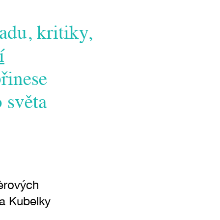
adu, kritiky,
í
přinese
 světa
èrových
a Kubelky