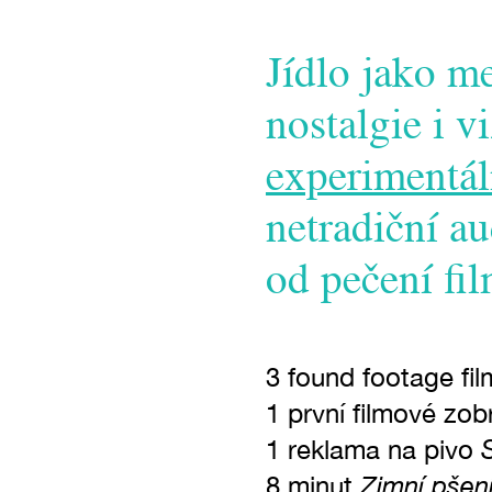
Jídlo jako me
nostalgie i v
experimentál
netradiční a
od pečení fi
3 found footage fil
1 první filmové zob
1 reklama na pivo
Zimní pšen
8 minut