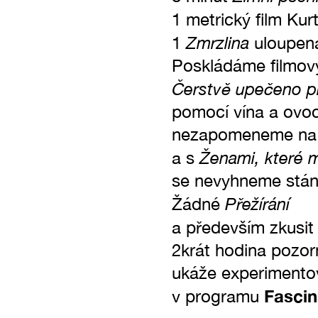
1 metrický film Ku
Zmrzlina
1
uloupená
Poskládáme filmový
Čerstvě upečeno 
pomocí vína a ovoc
nezapomeneme na 
Ženami, které m
a s
se nevyhneme stánk
Přežírání
Žádné
a především zkusi
2krát hodina pozor
ukáže experimentov
Fascin
v programu