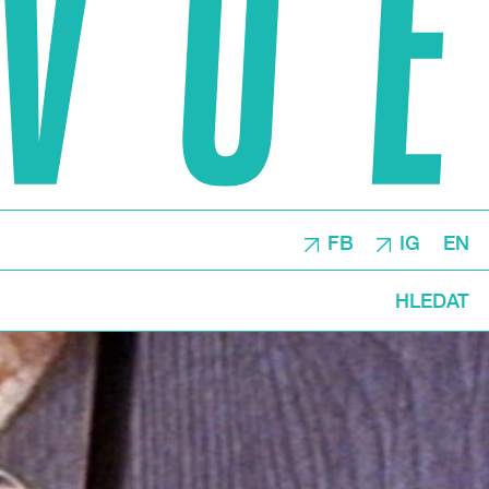
FB
IG
EN
HLEDAT