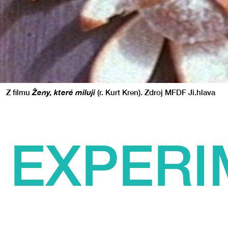
Z filmu
Ženy, které miluji
(r. Kurt Kren). Zdroj MFDF Ji.hlava
EXPERI