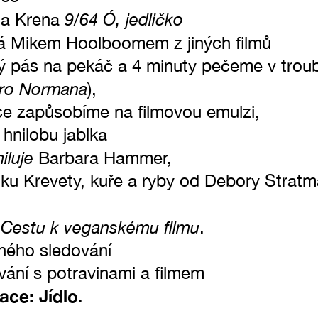
9/64 Ó, jedličko
rta Krena
 Mikem Hoolboomem z jiných filmů
 pás na pekáč a 4 minuty pečeme v troub
pro Normana
),
e zapůsobíme na filmovou emulzi,
hnilobu jablka
iluje
Barbara Hammer,
u Krevety, kuře a ryby od Debory Stratm
Cestu k veganskému filmu
t
.
ného sledování
ání s potravinami a filmem
ace: Jídlo
.