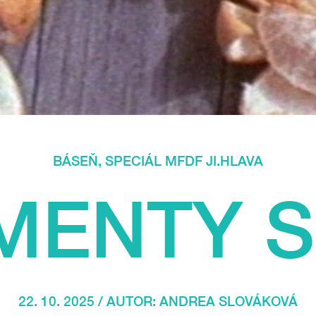
BÁSEŇ
,
SPECIÁL MFDF JI.HLAVA
MENTY S
22. 10. 2025 / AUTOR:
ANDREA SLOVÁKOVÁ