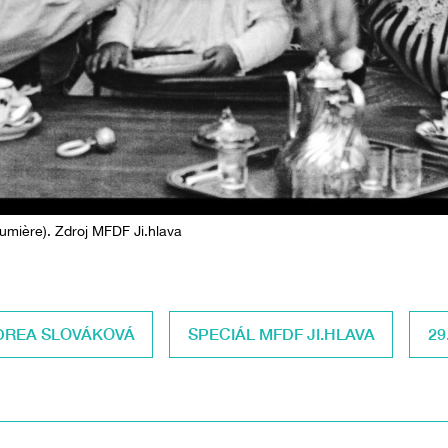
Lumière). Zdroj MFDF Ji.hlava
DREA SLOVÁKOVÁ
SPECIÁL MFDF JI.HLAVA
29