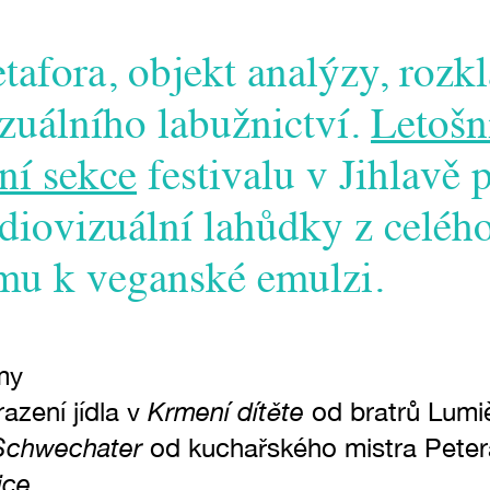
tafora, objekt analýzy, rozkl
izuálního labužnictví.
Letošn
ní sekce
festivalu v Jihlavě 
udiovizuální lahůdky z celého
lmu k veganské emulzi.
my
Krmení dítěte
razení jídla v
od bratrů Lumi
Schwechater
od kuchařského mistra Peter
ice