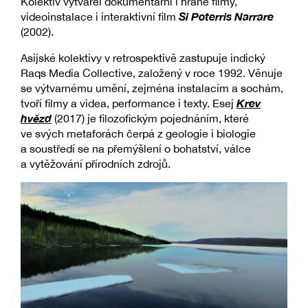
Kolektiv vytvářel dokumentární i hrané filmy,
Si Poterris Narrare
videoinstalace i interaktivní film
(2002).
Asijské kolektivy v retrospektivě zastupuje indický
Raqs Media Collective, založený v roce 1992. Věnuje
se výtvarnému umění, zejména instalacím a sochám,
Krev
tvoří filmy a videa, performance i texty. Esej
hvězd
(2017) je filozofickým pojednáním, které
ve svých metaforách čerpá z geologie i biologie
a soustředí se na přemýšlení o bohatství, válce
a vytěžování přírodních zdrojů.