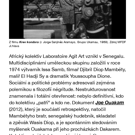
Z filmu
Krev kondora
(r. Jorge Sanjinés Aramayo, Grupo Ukamau, 1969). Zdroj MFDF
Ji.hlava
Africký kolektiv Laboratoire Agit Art vznikl v Senegalu.
Multidisciplinární uměleckou skupinu založili v roce
1974 výtvarník Issa Samb, filmař Djibril Diop Mambéty,
malíř El Hadji Sy a dramatik Youssoupha Dione.
Sociální a politické problémy adresovali zejména
polemikou s filozofií négritude. Nestrukturovanost
znamenala i totální otevřenost: nebylo definitivní, kdo
Joe Ouakam
do kolektivu „patří“ a kdo ne. Dokument
(2012), který je součástí retrospektivy, natočil
Mambétyho bratr, senegalský hudebník, skladatel
a zpěvák Wasis Diop, a je spontánním sledováním
myšlenek Ouakama při jeho procházkách Dakarem.