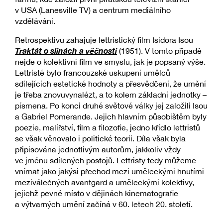
v USA (Lanesville TV) a centrum mediálního
vzdělávání.
Retrospektivu zahajuje lettristický film Isidora Isou
Traktát o slinách a věčnosti
(1951). V tomto případě
nejde o kolektivní film ve smyslu, jak je popsaný výše.
Lettristé bylo francouzské uskupení umělců
sdílejících estetické hodnoty a přesvědčení, že umění
je třeba znovuvynalézt, a to kolem základní jednotky –
písmena. Po konci druhé světové války jej založili Isou
a Gabriel Pomerande. Jejich hlavním působištěm byly
poezie, malířství, film a filozofie, jedno křídlo lettristů
se však věnovalo i politické teorii. Díla však byla
připisována jednotlivým autorům, jakkoliv vždy
ve jménu sdílených postojů. Lettristy tedy můžeme
vnímat jako jakýsi přechod mezi uměleckými hnutími
meziválečných avantgard a uměleckými kolektivy,
jejichž pevné místo v dějinách kinematografie
a výtvarných umění začíná v 60. letech 20. století.