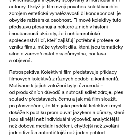
auteury. I když je film svojí povahou kolektivní dílo,
zdrojem estetické vynalézavosti či koncepčnosti je
obvykle režisérská osobnost. Filmové kolektivy tuto
představu přesahují a některé z nich v historii
i současnosti ukázaly, že i nehierarchické
společenství lidí, kteří zajišťují potřebné profese ke
vzniku filmu, může vytvořit díla, která jsou tematicky
silná a zároveň esteticky důmyslná, poutavá
a objevná.
Retrospektiva
Kolektivní film
představuje příklady
filmových kolektivů z různých období a kontinentů.
Motivace k jejich založení byly různorodé –
od produkčních důvodů a nutnosti sdílet zdroje, přes
soulad v představách, čemu a jak má film sloužit,
po přesvědčení, že film jako produkt kolektivní mysli
dokáže k publiku promlouvat jazykem a důrazy, které
jsou silnější než individuální výpověď, analytičtější
než dobová mediální sdělení, chytřejší než zvolání
jednotlivců a autentičtější než jeden pohled