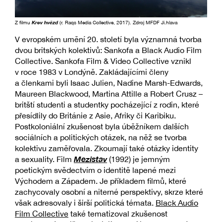
Z filmu
Krev hvězd
(r. Raqs Media Collective, 2017). Zdroj MFDF Ji.hlava
V evropském umění 20. století byla významná tvorba
dvou britských kolektivů: Sankofa a Black Audio Film
Collective. Sankofa Film & Video Collective vznikl
v roce 1983 v Londýně. Zakládajícími členy
a členkami byli Isaac Julien, Nadine Marsh-Edwards,
Maureen Blackwood, Martina Attille a Robert Crusz –
britští studenti a studentky pocházející z rodin, které
přesídlily do Británie z Asie, Afriky či Karibiku.
Postkoloniální zkušenost byla úběžníkem dalších
sociálních a politických otázek, na něž se tvorba
kolektivu zaměřovala. Zkoumají také otázky identity
Mezistav
a sexuality. Film
(1992) je jemným
poetickým svědectvím o identitě lapené mezi
Východem a Západem. Je příkladem filmů, které
zachycovaly osobní a niterné perspektivy, skrze které
však adresovaly i širší politická témata.
Black Audio
Film Collective
také tematizoval zkušenost