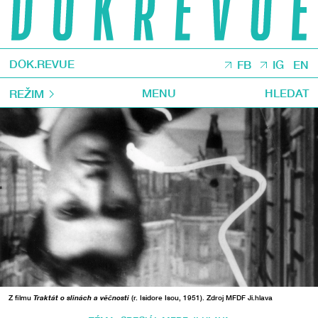
DOK.REVUE
FB
IG
EN
MENU
HLEDAT
REŽIM
Z filmu
Traktát o slinách a věčnosti
(r. Isidore Isou, 1951). Zdroj MFDF Ji.hlava