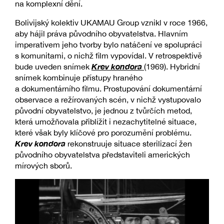
na komplexní dění.
Bolivijský kolektiv UKAMAU Group vznikl v roce 1966,
aby hájil práva původního obyvatelstva. Hlavním
imperativem jeho tvorby bylo natáčení ve spolupráci
s komunitami, o nichž film vypovídal. V retrospektivě
Krev kondora
bude uveden snímek
(1969). Hybridní
snímek kombinuje přístupy hraného
a dokumentárního filmu. Prostupování dokumentární
observace a režírovaných scén, v nichž vystupovalo
původní obyvatelstvo, je jednou z tvůrčích metod,
která umožňovala přiblížit i nezachytitelné situace,
které však byly klíčové pro porozumění problému.
Krev kondora
rekonstruuje situace sterilizací žen
původního obyvatelstva představiteli amerických
mírových sborů.