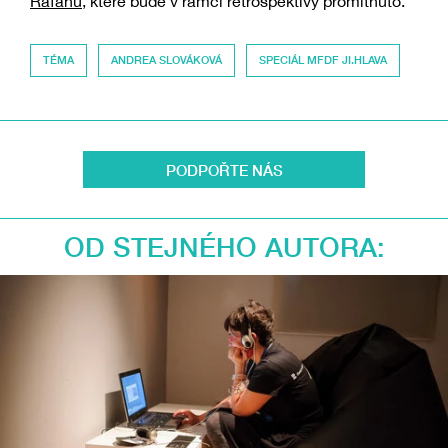
Rafáhu
, které bude v rámci retrospektivy promítnuto.
TÉMA
ANDREA SLOVÁKOVÁ
SPECIÁL MFDF JI.HLAVA
PODPOŘTE NÁS
OD STEJNÉHO AUTORA: