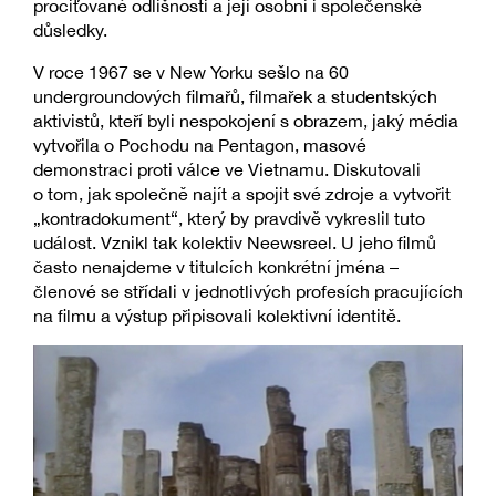
prociťované odlišnosti a její osobní i společenské
důsledky.
V roce 1967 se v New Yorku sešlo na 60
undergroundových filmařů, filmařek a studentských
aktivistů, kteří byli nespokojení s obrazem, jaký média
vytvořila o Pochodu na Pentagon, masové
demonstraci proti válce ve Vietnamu. Diskutovali
o tom, jak společně najít a spojit své zdroje a vytvořit
„kontradokument“, který by pravdivě vykreslil tuto
událost. Vznikl tak kolektiv Neewsreel. U jeho filmů
často nenajdeme v titulcích konkrétní jména –
členové se střídali v jednotlivých profesích pracujících
na filmu a výstup připisovali kolektivní identitě.