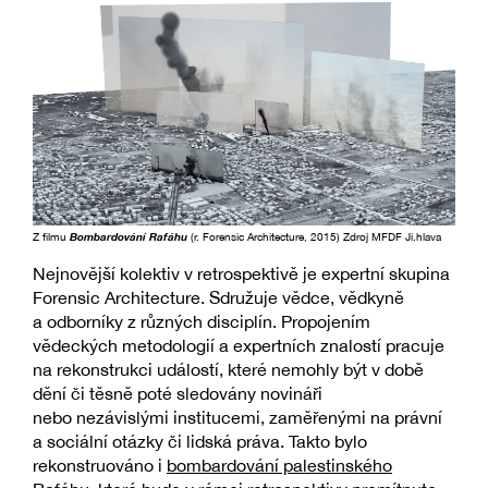
Z filmu
Bombardování Rafáhu
(r. Forensic Architecture, 2015) Zdroj MFDF Ji.hlava
Nejnovější kolektiv v retrospektivě je expertní skupina
Forensic Architecture. Sdružuje vědce, vědkyně
a odborníky z různých disciplín. Propojením
vědeckých metodologií a expertních znalostí pracuje
na rekonstrukci událostí, které nemohly být v době
dění či těsně poté sledovány novináři
nebo nezávislými institucemi, zaměřenými na právní
a sociální otázky či lidská práva. Takto bylo
rekonstruováno i
bombardování palestinského