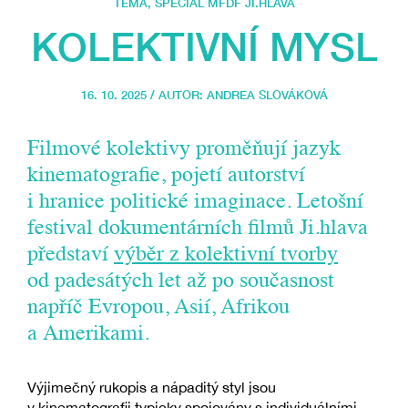
TÉMA
,
SPECIÁL MFDF JI.HLAVA
KOLEKTIVNÍ MYSL
16. 10. 2025 / AUTOR:
ANDREA SLOVÁKOVÁ
Filmové kolektivy proměňují jazyk
kinematografie, pojetí autorství
i hranice politické imaginace. Letošní
festival dokumentárních filmů Ji.hlava
představí
výběr z kolektivní tvorby
od padesátých let až po současnost
napříč Evropou, Asií, Afrikou
a Amerikami.
Výjimečný rukopis a nápaditý styl jsou
v kinematografii typicky spojovány s individuálními