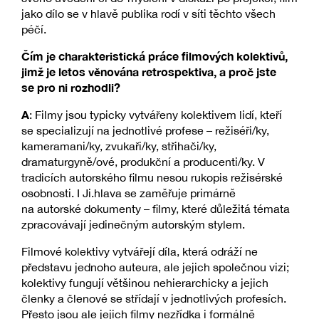
jako dílo se v hlavě publika rodí v síti těchto všech
péčí.
Čím je charakteristická práce filmových kolektivů,
jimž je letos věnována retrospektiva, a proč jste
se pro ni rozhodli?
A
: Filmy jsou typicky vytvářeny kolektivem lidí, kteří
se specializují na jednotlivé profese – režiséři/ky,
kameramani/ky, zvukaři/ky, střihači/ky,
dramaturgyně/ové, produkční a producenti/ky. V
tradicích autorského filmu nesou rukopis režisérské
osobnosti. I Ji.hlava se zaměřuje primárně
na autorské dokumenty – filmy, které důležitá témata
zpracovávají jedinečným autorským stylem.
Filmové kolektivy vytvářejí díla, která odráží ne
představu jednoho auteura, ale jejich společnou vizi;
kolektivy fungují většinou nehierarchicky a jejich
členky a členové se střídají v jednotlivých profesích.
Přesto jsou ale jejich filmy nezřídka i formálně