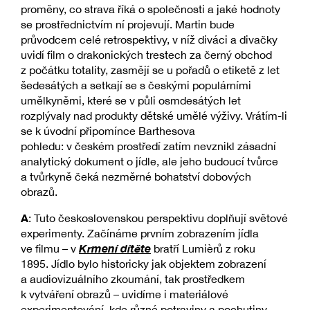
proměny, co strava říká o společnosti a jaké hodnoty
se prostřednictvím ní projevují. Martin bude
průvodcem celé retrospektivy, v níž diváci a divačky
uvidí film o drakonických trestech za černý obchod
z počátku totality, zasmějí se u pořadů o etiketě z let
šedesátých a setkají se s českými populárními
umělkyněmi, které se v půli osmdesátých let
rozplývaly nad produkty dětské umělé výživy. Vrátím-li
se k úvodní připomínce Barthesova
pohledu: v českém prostředí zatím nevznikl zásadní
analytický dokument o jídle, ale jeho budoucí tvůrce
a tvůrkyně čeká nezměrné bohatství dobových
obrazů.
A
: Tuto československou perspektivu doplňují světové
experimenty. Začínáme prvním zobrazením jídla
Krmení dítěte
ve filmu – v
bratří Lumièrů z roku
1895. Jídlo bylo historicky jak objektem zobrazení
a audiovizuálního zkoumání, tak prostředkem
k vytváření obrazů – uvidíme i materiálové
experimentování, kde různé potraviny a pochutiny