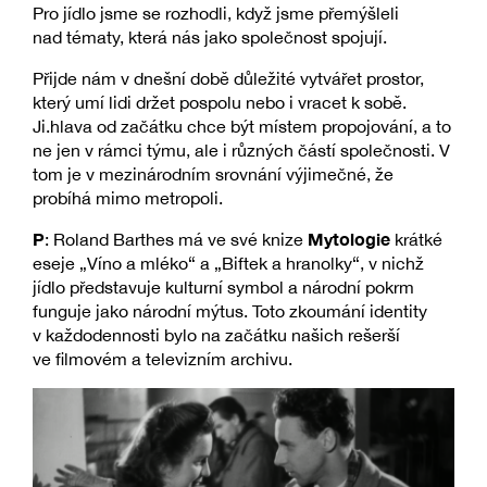
Pro jídlo jsme se rozhodli, když jsme přemýšleli
nad tématy, která nás jako společnost spojují.
Přijde nám v dnešní době důležité vytvářet prostor,
který umí lidi držet pospolu nebo i vracet k sobě.
Ji.hlava od začátku chce být místem propojování, a to
ne jen v rámci týmu, ale i různých částí společnosti. V
tom je v mezinárodním srovnání výjimečné, že
probíhá mimo metropoli.
P
Mytologie
: Roland Barthes má ve své knize
krátké
eseje „Víno a mléko“ a „Biftek a hranolky“, v nichž
jídlo představuje kulturní symbol a národní pokrm
funguje jako národní mýtus. Toto zkoumání identity
v každodennosti bylo na začátku našich rešerší
ve filmovém a televizním archivu.