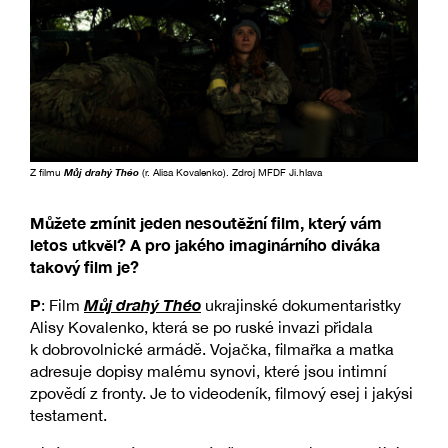
Z filmu
Můj drahý Théo
(r. Alisa Kovalenko). Zdroj MFDF Ji.hlava
Můžete zmínit jeden nesoutěžní film, který vám
letos utkvěl? A pro jakého imaginárního diváka
takový film je?
P
Můj drahý Théo
: Film
ukrajinské dokumentaristky
Alisy Kovalenko, která se po ruské invazi přidala
k dobrovolnické armádě. Vojačka, filmařka a matka
adresuje dopisy malému synovi, které jsou intimní
zpovědí z fronty. Je to videodeník, filmový esej i jakýsi
testament.