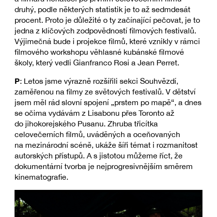
druhý, podle některých statistik je to až sedmdesát
procent. Proto je důležité o ty začínající pečovat, je to
jedna z klíčových zodpovědností filmových festivalů.
Výjimečná bude i projekce filmů, které vznikly v rámci
filmového workshopu věhlasné kubánské filmové
školy, který vedli Gianfranco Rosi a Jean Perret.
P
: Letos jsme výrazně rozšířili sekci Souhvězdí,
zaměřenou na filmy ze světových festivalů. V dětství
jsem měl rád slovní spojení „prstem po mapě“, a dnes
se očima vydávám z Lisabonu přes Toronto až
do jihokorejského Pusanu. Zhruba třicítka
celovečerních filmů, uváděných a oceňovaných
na mezinárodní scéně, ukáže šíři témat i rozmanitost
autorských přístupů. A s jistotou můžeme říct, že
dokumentární tvorba je nejprogresivnějším směrem
kinematografie.