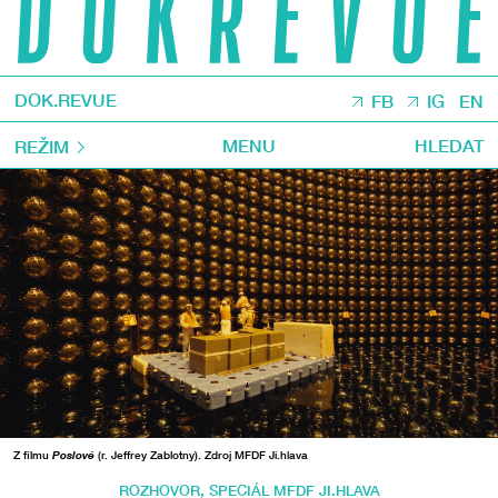
DOK.REVUE
FB
IG
EN
MENU
HLEDAT
REŽIM
Z filmu
Poslové
(r. Jeffrey Zablotny). Zdroj MFDF Ji.hlava
ROZHOVOR
,
SPECIÁL MFDF JI.HLAVA