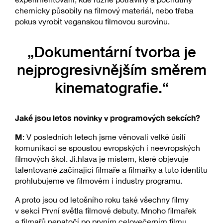
chemicky působily na filmový materiál, nebo třeba
pokus vyrobit veganskou filmovou surovinu.
„Dokumentární tvorba je
nejprogresivnějším směrem
kinematografie.“
Jaké jsou letos novinky v programových sekcích?
M
: V posledních letech jsme věnovali velké úsilí
komunikaci se spoustou evropských i neevropských
filmových škol. Ji.hlava je místem, které objevuje
talentované začínající filmaře a filmařky a tuto identitu
prohlubujeme ve filmovém i industry programu.
A proto jsou od letošního roku také všechny filmy
v sekci První světla filmové debuty. Mnoho filmařek
a filmařů nenatočí po prvním celovečerním filmu