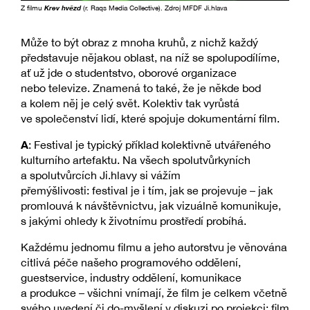
Z filmu
Krev hvězd
(r. Raqs Media Collective). Zdroj MFDF Ji.hlava
Může to být obraz z mnoha kruhů, z nichž každý
představuje nějakou oblast, na níž se spolupodílíme,
ať už jde o studentstvo, oborové organizace
nebo televize. Znamená to také, že je někde bod
a kolem něj je celý svět. Kolektiv tak vyrůstá
ve společenství lidí, které spojuje dokumentární film.
A
: Festival je typický příklad kolektivně utvářeného
kulturního artefaktu. Na všech spolutvůrkyních
a spolutvůrcích Ji.hlavy si vážím
přemýšlivosti: festival je i tím, jak se projevuje – jak
promlouvá k návštěvnictvu, jak vizuálně komunikuje,
s jakými ohledy k životnímu prostředí probíhá.
Každému jednomu filmu a jeho autorstvu je věnována
citlivá péče našeho programového oddělení,
guestservice, industry oddělení, komunikace
a produkce – všichni vnímají, že film je celkem včetně
svého uvedení či do-myšlení v diskuzi po projekci; film