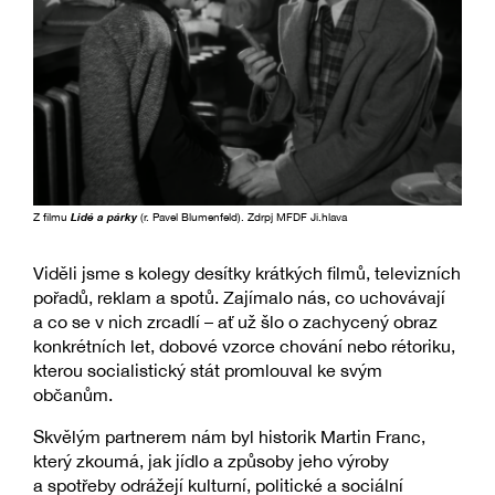
Z filmu
Lidé a párky
(r. Pavel Blumenfeld). Zdrpj MFDF Ji.hlava
Viděli jsme s kolegy desítky krátkých filmů, televizních
pořadů, reklam a spotů. Zajímalo nás, co uchovávají
a co se v nich zrcadlí – ať už šlo o zachycený obraz
konkrétních let, dobové vzorce chování nebo rétoriku,
kterou socialistický stát promlouval ke svým
občanům.
Skvělým partnerem nám byl historik Martin Franc,
který zkoumá, jak jídlo a způsoby jeho výroby
a spotřeby odrážejí kulturní, politické a sociální