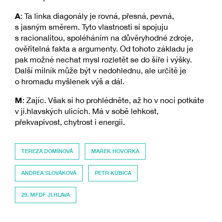
A
: Ta linka diagonály je rovná, přesná, pevná,
s jasným směrem. Tyto vlastnosti si spojuju
s racionalitou, spoléháním na důvěryhodné zdroje,
ověřitelná fakta a argumenty. Od tohoto základu je
pak možné nechat mysl rozletět se do šíře i výšky.
Další milník může být v nedohlednu, ale určitě je
o hromadu myšlenek výš a dál.
M
: Zajíc. Však si ho prohlédněte, až ho v noci potkáte
v ji.hlavských ulicích. Má v sobě lehkost,
překvapivost, chytrost i energii.
TEREZA DOMÍNOVÁ
MAREK HOVORKA
ANDREA SLOVÁKOVÁ
PETR KUBICA
29. MFDF JI.HLAVA