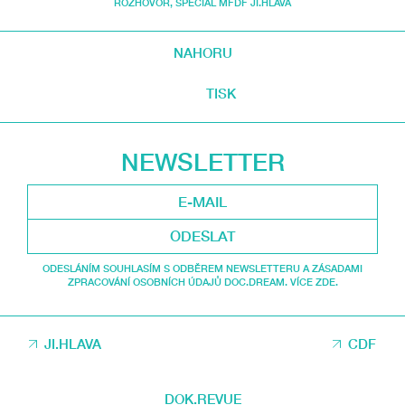
ROZHOVOR
,
SPECIÁL MFDF JI.HLAVA
NAHORU
TISK
NEWSLETTER
ODESLAT
ODESLÁNÍM SOUHLASÍM S ODBĚREM NEWSLETTERU A ZÁSADAMI
ZPRACOVÁNÍ OSOBNÍCH ÚDAJŮ DOC.DREAM. VÍCE ZDE.
JI.HLAVA
CDF
DOK.REVUE