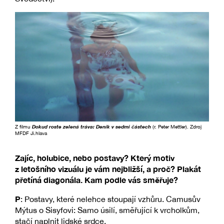
Z filmu
Dokud roste zelená tráva: Deník v sedmi částech
(r. Peter Mettler). Zdroj
MFDF Ji.hlava
Zajíc, holubice, nebo postavy? Který motiv
z letošního vizuálu je vám nejbližší, a proč? Plakát
přetíná diagonála. Kam podle vás směřuje?
P
: Postavy, které nelehce stoupají vzhůru. Camusův
Mýtus o Sisyfovi: Samo úsilí, směřující k vrcholkům,
stačí naplnit lidské srdce.