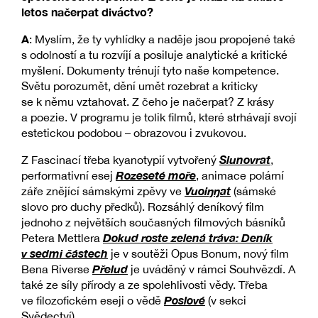
letos načerpat diváctvo?
A
: Myslím, že ty vyhlídky a naděje jsou propojené také
s odolností a tu rozvíjí a posiluje analytické a kritické
myšlení. Dokumenty trénují tyto naše kompetence.
Světu porozumět, dění umět rozebrat a kriticky
se k němu vztahovat. Z čeho je načerpat? Z krásy
a poezie. V programu je tolik filmů, které strhávají svojí
estetickou podobou – obrazovou i zvukovou.
Slunovrat
Z Fascinací třeba kyanotypií vytvořený
,
Rozeseté moře
performativní esej
, animace polární
Vuoiŋŋat
záře znějící sámskými zpěvy ve
(sámské
slovo pro duchy předků). Rozsáhlý deníkový film
jednoho z největších současných filmových básníků
Dokud roste zelená tráva: Deník
Petera Mettlera
v sedmi částech
je v soutěži Opus Bonum, nový film
Přelud
Bena Riverse
je uváděný v rámci Souhvězdí. A
také ze síly přírody a ze spolehlivosti vědy. Třeba
Poslové
ve filozofickém eseji o vědě
(v sekci
Svědectví).