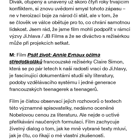
Divák, otupený a unavený už skoro čtyři roky trvajícím
konfliktem, si znovu uvědomí smysl tohoto zápasu –
ne v heroizaci boje za národ či stát, ale v tom, že
se člověk ve válce obětuje pro to, co chrání samotnou
lidskost. Jsem rád, že jsme film mohli podpořit v rámci
výzvy Ji.hlava / JB Films a že se diváctvo s režisérkou
může při projekcích setkat.
M
Psát život: Annie Ernaux očima
: Film
středoškoláků
francouzské režisérky Claire Simon,
která se po pár letech k naší radosti vrací do Ji.hlavy,
je fascinující dokumentární studií síly literatury,
podoby vzdělávacího systému i jedné generace
francouzských teenagerek a teenagerů.
Film je čistou observací jejich rozhovorů o textech
této významné spisovatelky, nedávno oceněné
Nobelovou cenou za literaturu. Ale nejde o uctivé
přeříkávání naučených formulací. Film zachycuje
živelný dialog o tom, jak ke mně vybrané texty mluví,
jak je čtu, co říkají o mé vlastní zkušenosti.