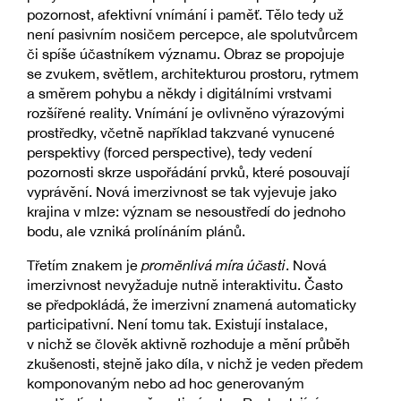
pozornost, afektivní vnímání i paměť. Tělo tedy už
není pasivním nosičem percepce, ale spolutvůrcem
či spíše účastníkem významu. Obraz se propojuje
se zvukem, světlem, architekturou prostoru, rytmem
a směrem pohybu a někdy i digitálními vrstvami
rozšířené reality. Vnímání je ovlivněno výrazovými
prostředky, včetně například takzvané vynucené
perspektivy (forced perspective), tedy vedení
pozornosti skrze uspořádání prvků, které posouvají
vyprávění. Nová imerzivnost se tak vyjevuje jako
krajina v mlze: význam se nesoustředí do jednoho
bodu, ale vzniká prolínáním plánů.
Třetím znakem je
proměnlivá míra účasti
. Nová
imerzivnost nevyžaduje nutně interaktivitu. Často
se předpokládá, že imerzivní znamená automaticky
participativní. Není tomu tak. Existují instalace,
v nichž se člověk aktivně rozhoduje a mění průběh
zkušenosti, stejně jako díla, v nichž je veden předem
komponovaným nebo ad hoc generovaným