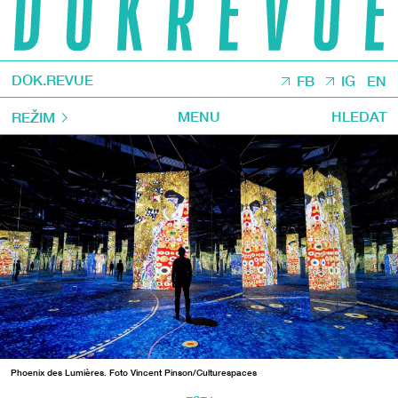
DOK.REVUE
FB
IG
EN
MENU
HLEDAT
REŽIM
Phoenix des Lumières. Foto Vincent Pinson/Culturespaces