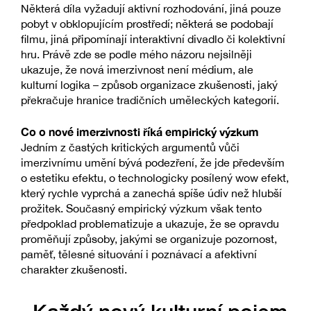
Některá díla vyžadují aktivní rozhodování, jiná pouze
pobyt v obklopujícím prostředí; některá se podobají
filmu, jiná připomínají interaktivní divadlo či kolektivní
hru. Právě zde se podle mého názoru nejsilněji
ukazuje, že nová imerzivnost není médium, ale
kulturní logika – způsob organizace zkušenosti, jaký
překračuje hranice tradičních uměleckých kategorií.
Co o nové imerzivnosti říká empirický výzkum
Jedním z častých kritických argumentů vůči
imerzivnímu umění bývá podezření, že jde především
o estetiku efektu, o technologicky posílený wow efekt,
který rychle vyprchá a zanechá spíše údiv než hlubší
prožitek. Současný empirický výzkum však tento
předpoklad problematizuje a ukazuje, že se opravdu
proměňují způsoby, jakými se organizuje pozornost,
paměť, tělesné situování i poznávací a afektivní
charakter zkušenosti.