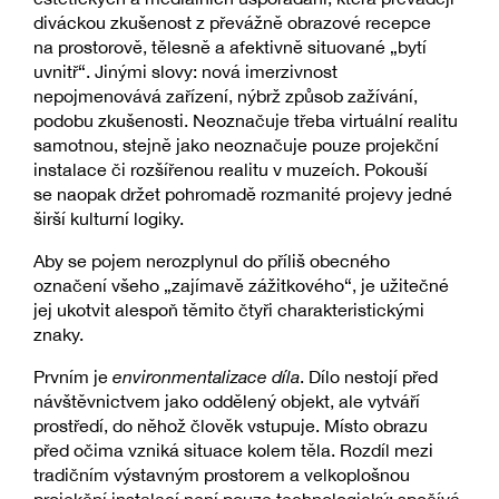
diváckou zkušenost z převážně obrazové recepce
na prostorově, tělesně a afektivně situované „bytí
uvnitř“. Jinými slovy: nová imerzivnost
nepojmenovává zařízení, nýbrž způsob zažívání,
podobu zkušenosti. Neoznačuje třeba virtuální realitu
samotnou, stejně jako neoznačuje pouze projekční
instalace či rozšířenou realitu v muzeích. Pokouší
se naopak držet pohromadě rozmanité projevy jedné
širší kulturní logiky.
Aby se pojem nerozplynul do příliš obecného
označení všeho „zajímavě zážitkového“, je užitečné
jej ukotvit alespoň těmito čtyři charakteristickými
znaky.
Prvním je
environmentalizace díla
. Dílo nestojí před
návštěvnictvem jako oddělený objekt, ale vytváří
prostředí, do něhož člověk vstupuje. Místo obrazu
před očima vzniká situace kolem těla. Rozdíl mezi
tradičním výstavným prostorem a velkoplošnou