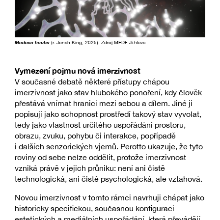
Medová houba
(r. Jonah King, 2025). Zdroj MFDF Ji.hlava
Vymezení pojmu nová imerzivnost
V současné debatě některé přístupy chápou
imerzivnost jako stav hlubokého ponoření, kdy člověk
přestává vnímat hranici mezi sebou a dílem. Jiné ji
popisují jako schopnost prostředí takový stav vyvolat,
tedy jako vlastnost určitého uspořádání prostoru,
obrazu, zvuku, pohybu či interakce, popřípadě
i dalších senzorických vjemů. Perotto ukazuje, že tyto
roviny od sebe nelze oddělit, protože imerzivnost
vzniká právě v jejich průniku: není ani čistě
technologická, ani čistě psychologická, ale vztahová.
Novou imerzivnost v tomto rámci navrhuji chápat jako
historicky specifickou, současnou konfiguraci
estetických a mediálních uspořádání, která převádějí