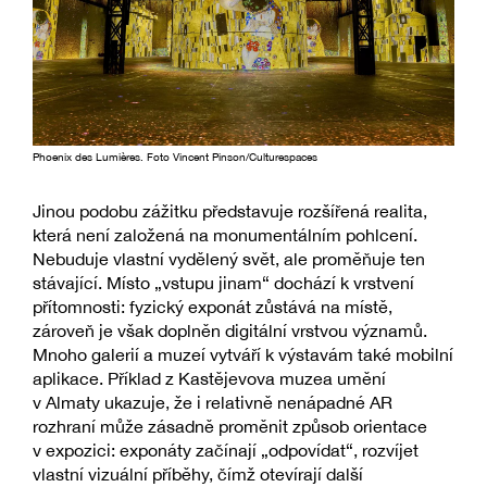
Phoenix des Lumières. Foto Vincent Pinson/Culturespaces
Jinou podobu zážitku představuje rozšířená realita,
která není založená na monumentálním pohlcení.
Nebuduje vlastní vydělený svět, ale proměňuje ten
stávající. Místo „vstupu jinam“ dochází k vrstvení
přítomnosti: fyzický exponát zůstává na místě,
zároveň je však doplněn digitální vrstvou významů.
Mnoho galerií a muzeí vytváří k výstavám také mobilní
aplikace. Příklad z Kastějevova muzea umění
v Almaty ukazuje, že i relativně nenápadné AR
rozhraní může zásadně proměnit způsob orientace
v expozici: exponáty začínají „odpovídat“, rozvíjet
vlastní vizuální příběhy, čímž otevírají další