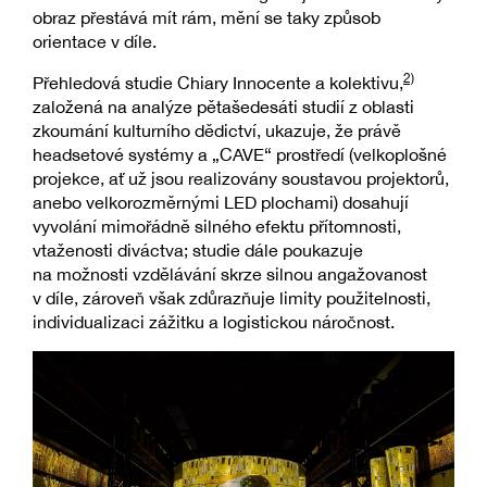
obraz přestává mít rám, mění se taky způsob
orientace v díle.
2)
Přehledová studie Chiary Innocente a kolektivu,
založená na analýze pětašedesáti studií z oblasti
zkoumání kulturního dědictví, ukazuje, že právě
headsetové systémy a „CAVE“ prostředí (velkoplošné
projekce, ať už jsou realizovány soustavou projektorů,
anebo velkorozměrnými LED plochami) dosahují
vyvolání mimořádně silného efektu přítomnosti,
vtaženosti diváctva; studie dále poukazuje
na možnosti vzdělávání skrze silnou angažovanost
v díle, zároveň však zdůrazňuje limity použitelnosti,
individualizaci zážitku a logistickou náročnost.