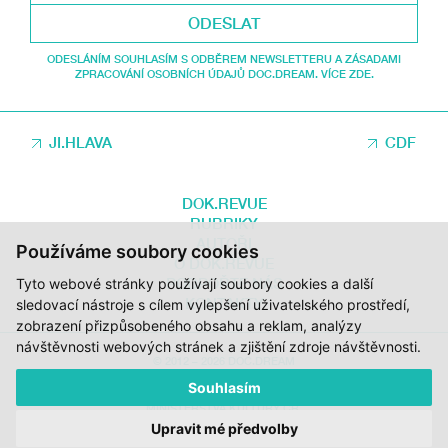
ODESLAT
ODESLÁNÍM SOUHLASÍM S ODBĚREM NEWSLETTERU A ZÁSADAMI
ZPRACOVÁNÍ OSOBNÍCH ÚDAJŮ DOC.DREAM. VÍCE ZDE.
JI.HLAVA
CDF
DOK.REVUE
RUBRIKY
AUTOŘI
Používáme soubory cookies
O DOK.REVUE
PODPOŘTE NÁS
Tyto webové stránky používají soubory cookies a další
KONTAKTY
sledovací nástroje s cílem vylepšení uživatelského prostředí,
zobrazení přizpůsobeného obsahu a reklam, analýzy
návštěvnosti webových stránek a zjištění zdroje návštěvnosti.
© 2012 – 2026 DOC.DREAM
Souhlasím
ZA PODPORY STÁTNÍHO FONDU KINEMATOGRAFIE, KRAJE VYSOČINA A
MINISTERSTVA KULTURY ČR.
Upravit mé předvolby
DESIGN:
HMSDESIGN
KÓD:
S2 STUDIO