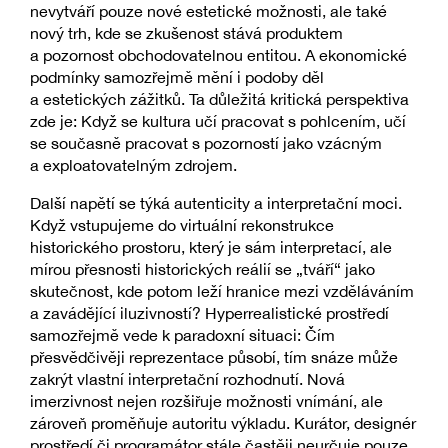
nevytváří pouze nové estetické možnosti, ale také
nový trh, kde se zkušenost stává produktem
a pozornost obchodovatelnou entitou. A ekonomické
podmínky samozřejmě mění i podoby děl
a estetických zážitků. Ta důležitá kritická perspektiva
zde je: Když se kultura učí pracovat s pohlcením, učí
se současně pracovat s pozorností jako vzácným
a exploatovatelným zdrojem.
Další napětí se týká autenticity a interpretační moci.
Když vstupujeme do virtuální rekonstrukce
historického prostoru, který je sám interpretací, ale
mírou přesnosti historických reálií se „tváří“ jako
skutečnost, kde potom leží hranice mezi vzděláváním
a zavádějící iluzivností? Hyperrealistické prostředí
samozřejmě vede k paradoxní situaci: Čím
přesvědčivěji reprezentace působí, tím snáze může
zakrýt vlastní interpretační rozhodnutí. Nová
imerzivnost nejen rozšiřuje možnosti vnímání, ale
zároveň proměňuje autoritu výkladu. Kurátor, designér
prostředí či programátor stále častěji neurčuje pouze