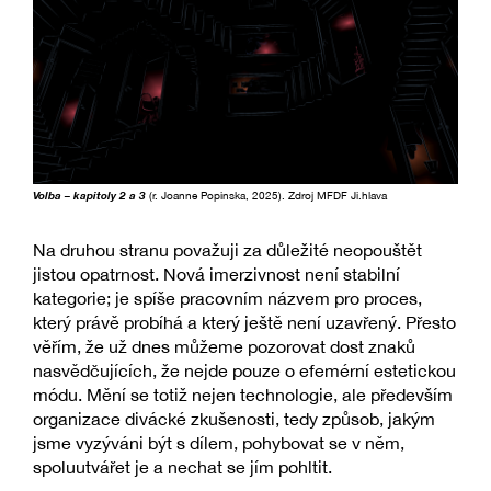
Volba – kapitoly 2 a 3
(r. Joanne Popinska, 2025). Zdroj MFDF Ji.hlava
Na druhou stranu považuji za důležité neopouštět
jistou opatrnost. Nová imerzivnost není stabilní
kategorie; je spíše pracovním názvem pro proces,
který právě probíhá a který ještě není uzavřený. Přesto
věřím, že už dnes můžeme pozorovat dost znaků
nasvědčujících, že nejde pouze o efemérní estetickou
módu. Mění se totiž nejen technologie, ale především
organizace divácké zkušenosti, tedy způsob, jakým
jsme vyzýváni být s dílem, pohybovat se v něm,
spoluutvářet je a nechat se jím pohltit.