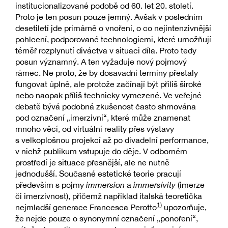
institucionalizované podobě od 60. let 20. století.
Proto je ten posun pouze jemný. Avšak v posledním
desetiletí jde primárně o vnoření, o co nejintenzivnější
pohlcení, podporované technologiemi, které umožňují
téměř rozplynutí diváctva v situaci díla. Proto tedy
posun významný. A ten vyžaduje nový pojmový
rámec. Ne proto, že by dosavadní termíny přestaly
fungovat úplně, ale protože začínají být příliš široké
nebo naopak příliš technicky vymezené. Ve veřejné
debatě bývá podobná zkušenost často shrnována
pod označení „imerzivní“, které může znamenat
mnoho věcí, od virtuální reality přes výstavy
s velkoplošnou projekcí až po divadelní performance,
v nichž publikum vstupuje do děje. V odborném
prostředí je situace přesnější, ale ne nutně
jednodušší. Současné estetické teorie pracují
především s pojmy
immersion
a
immersivity
(imerze
či imerzivnost), přičemž například italská teoretička
1)
nejmladší generace Francesca Perotto
upozorňuje,
že nejde pouze o synonymní označení „ponoření“,