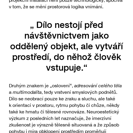
projekční instalací není pouze technologický; spočívá
v tom, že se mění prostorová logika vnímání.
„ Dílo nestojí před
návštěvnictvem jako
oddělený objekt, ale vytváří
prostředí, do něhož člověk
vstupuje.“
Druhým znakem je „oslovení“,
adresování celého těla
a
multimodalita
, tedy vrstvení smyslových podnětů.
Dílo se neobrací pouze ke zraku a sluchu, ale také
k orientaci v prostoru, rytmu pohybu či chůze, někdy
také ke hmatu či tělesné rovnováze. Neuroestetický
výzkum z posledních let naznačuje, že imerzivní
zkušenost je výrazně tělesně situovaná a že způsob
pohybu i míra obklopení prostředím proměňují