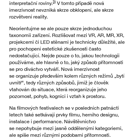
3)
interpretační roviny.
V tomto případě nová
imerzivnost nevzniká skrze obklopení, ale skrze
rozvětvení reality.
Neorientujme se ale pouze skrze jednoduchou
taxonomii zařízení. Rozlišovat mezi VR, AR, MR, XR,
projekcemi či LED stěnami je technicky důležité, ale
pro pochopení estetické zkušenosti často
nedostačující. Nejde pouze o to, jakou technologii
používáme, ale hlavně o to, jaký způsob přítomnosti
se pro diváctvo vytváří. Nová imerzivnost
se organizuje především kolem různých režimů „bytí
uvnitř“, tedy různých způsobů, jimiž je člověk
vtahován do situace, která reorganizuje jeho
pozornost, pohyb, kognici i vztah k prostoru.
Na filmových festivalech se v posledních patnácti
letech také setkávají prvky filmu, herního designu,
instalace i performance. Návštěvnictvo
se nepohybuje mezi jasně oddělenými kategoriemi,
ale spíše mezi různými podobami přítomnosti.