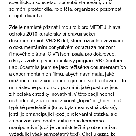
specifickou konstelaci způsobů vtahování, v níž
se mění prostor díla, role těla, organizace pozornosti
i pojetí diváctví.
Zde je namístě přiznat i mou roli: pro MFDF Ji.hlava
od roku 2010 kurátorsky připravuji sekci
dokumentárních VR/XR děl, která rozšířila uvažování
o dokumentárním pohyblivém obrazu za horizont
filmového plátna. O VR jsem psala pro dok.revue,
a když vznikal první tréninkový program VR Creators
Lab, účastnila jsem se jako režisérka dokumentárních
a experimentálních filmů, abych navnímala, jaké
možnosti imerzivní technologie pro tvorbu otevírají. To
mi následně pomohlo v poznání, jaké postupy jsou
z hlediska estetiky inovativní. V této eseji nechci
rozhodnout, zda je imerzivnost „lepší“ či „horší“ než
typické předvádění (to by byla nesmyslná otázka),
jestli je emancipující (což je relevantní otázka, ale
za horizontem tohoto textu) nebo komerčně
manipulativní (což je velmi důležitá problematika,
vyžadující však samostatný text). Chci ukázat, že