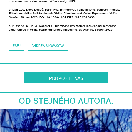
and immersive virtual space.
Virtual Reality
, 2026.
5)
Dan Luo, Lieve Doucé, Karin Nys, Immersive Art Exhibitions: Sensory Intensity
Effects on Visitor Satisfaction via Visitor Attention and Visitor Experience.
Visitor
Studies
, 26 Jun 2025. DOI: 10.1080/10645578.2025.2510838.
6)
N. Wang, C. Jia, J. Wang et al, Identifying key factors influencing immersive
experiences in virtual reality enhanced museums.
Sci Rep
15, 31990, 2025.
ESEJ
ANDREA SLOVÁKOVÁ
PODPOŘTE NÁS
OD STEJNÉHO AUTORA: