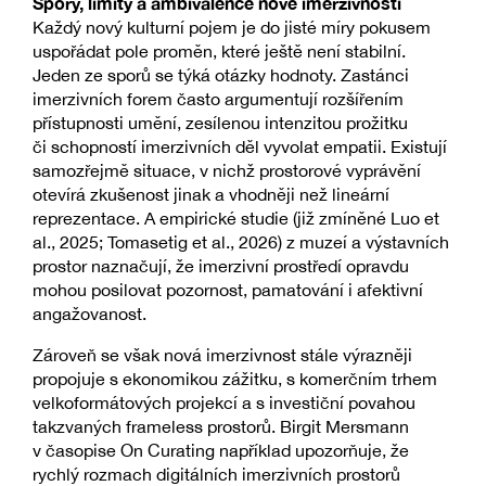
Spory, limity a ambivalence nové imerzivnosti
Každý nový kulturní pojem je do jisté míry pokusem
uspořádat pole proměn, které ještě není stabilní.
Jeden ze sporů se týká otázky hodnoty. Zastánci
imerzivních forem často argumentují rozšířením
přístupnosti umění, zesílenou intenzitou prožitku
či schopností imerzivních děl vyvolat empatii. Existují
samozřejmě situace, v nichž prostorové vyprávění
otevírá zkušenost jinak a vhodněji než lineární
reprezentace. A empirické studie (již zmíněné Luo et
al., 2025; Tomasetig et al., 2026) z muzeí a výstavních
prostor naznačují, že imerzivní prostředí opravdu
mohou posilovat pozornost, pamatování i afektivní
angažovanost.
Zároveň se však nová imerzivnost stále výrazněji
propojuje s ekonomikou zážitku, s komerčním trhem
velkoformátových projekcí a s investiční povahou
takzvaných frameless prostorů. Birgit Mersmann
v časopise On Curating například upozorňuje, že
rychlý rozmach digitálních imerzivních prostorů