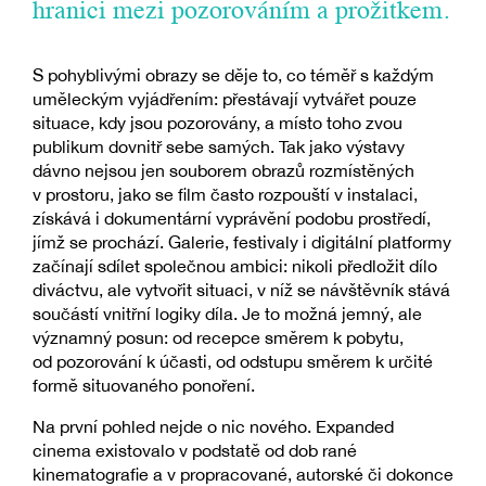
hranici mezi pozorováním a prožitkem.
S pohyblivými obrazy se děje to, co téměř s každým
uměleckým vyjádřením: přestávají vytvářet pouze
situace, kdy jsou pozorovány, a místo toho zvou
publikum dovnitř sebe samých. Tak jako výstavy
dávno nejsou jen souborem obrazů rozmístěných
v prostoru, jako se film často rozpouští v instalaci,
získává i dokumentární vyprávění podobu prostředí,
jímž se prochází. Galerie, festivaly i digitální platformy
začínají sdílet společnou ambici: nikoli předložit dílo
diváctvu, ale vytvořit situaci, v níž se návštěvník stává
součástí vnitřní logiky díla. Je to možná jemný, ale
významný posun: od recepce směrem k pobytu,
od pozorování k účasti, od odstupu směrem k určité
formě situovaného ponoření.
Na první pohled nejde o nic nového. Expanded
cinema existovalo v podstatě od dob rané
kinematografie a v propracované, autorské či dokonce