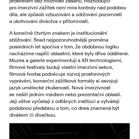
prostředím bez možnosti zásahu. Rozhodující
pro imerzivní zážitek není míra kontroly nad podobou
díla, ale způsob vzbuzování a udržování pozornosti
a ukotvování diváctva v přítomnosti.
A konečně čtvrtým znakem je
institucionální
sbližování
. Snad nejpozoruhodnější proměna
posledních let spočívá v tom, že obdobnou logiku
nacházíme napříč oblastmi, které byly dříve oddělené.
Muzea a galerie experimentují s XR technologiemi,
filmové festivaly budují vlastní imerzivní sekce,
filmová tvorba podněcuje rozvoj prostorových
vyprávění, komerční zážitkové formáty si osvojují
jazyk umělecké zkušenosti. Nová imerzivnost
se nešíří jedním médiem nebo prezentační oblastí.
Její větve vyrůstají z odlišných institucí a vytvářejí
podobnou představu o tom, co dnes znamená být
divákem či divačkou.