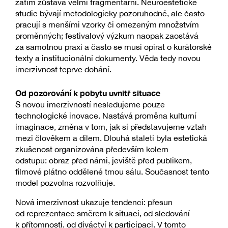
zatím zůstává velmi fragmentární. Neuroestetické
studie bývají metodologicky pozoruhodné, ale často
pracují s menšími vzorky či omezeným množstvím
proměnných; festivalový výzkum naopak zaostává
za samotnou praxí a často se musí opírat o kurátorské
texty a institucionální dokumenty. Věda tedy novou
imerzivnost teprve dohání.
Od pozorování k pobytu uvnitř situace
S novou imerzivností nesledujeme pouze
technologické inovace. Nastává proměna kulturní
imaginace, změna v tom, jak si představujeme vztah
mezi člověkem a dílem. Dlouhá staletí byla estetická
zkušenost organizována především kolem
odstupu: obraz před námi, jeviště před publikem,
filmové plátno oddělené tmou sálu. Současnost tento
model pozvolna rozvolňuje.
Nová imerzivnost ukazuje tendenci: přesun
od reprezentace směrem k situaci, od sledování
k přítomnosti, od diváctví k participaci. V tomto