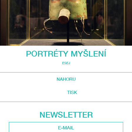
PORTRÉTY MYŠLENÍ
ESEJ
NAHORU
TISK
NEWSLETTER