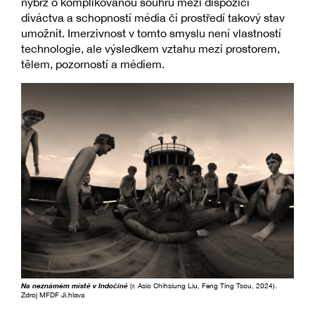
nýbrž o komplikovanou souhru mezi dispozicí
diváctva a schopností média či prostředí takový stav
umožnit. Imerzivnost v tomto smyslu není vlastností
technologie, ale výsledkem vztahu mezi prostorem,
tělem, pozorností a médiem.
Na neznámém místě v Indočíně
(r. Asio Chihsiung Liu, Feng Ting Tsou, 2024).
Zdroj MFDF Ji.hlava