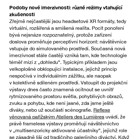
Podoby nové imerzivnosti: různé režimy vtahující
zkušenosti
Zřejmě nejčastější jsou headsetové XR formáty, tedy
virtuální, rozšířená a smíšená realita. Pocit ponoření
bývá nejsnáze rozpoznatelný, protože zařízení
doslova proměňuje perceptivní horizont: návštěvnice
vstupuje do simulovaného prostředí. Současná nová
imerzivnost stále častěji vzniká tam, kde technologie
téměř mizí z „dohledu“. Typickým příkladem jsou
velkoplošné obklopující instalace, jejichž princip
nespočívá v individuálním zážitku, ale naopak
v kolektivně sdíleném prostředí. Vstoupit do projekční
výstavy dnes často znamená ocitnout se uvnitř
rytmizovaného prostoru světla, pohyblivých obrazů,
zvuku a pohybu, kde není jasné, zda jsme ještě
diváky, nebo už součástí scénografie.
Reflexe
věnovaná pařížským Ateliers des Lumières
uvádí, že
právě frameless výstavy proměňují návštěvnictvo
v „multisenzoricky aktivované účastníky“, jejichž role
se zásadně liší od tradičního galerijního diváctví. Když