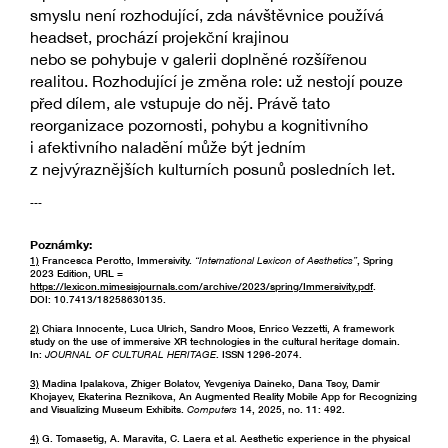
smyslu není rozhodující, zda návštěvnice používá
headset, prochází projekční krajinou
nebo se pohybuje v galerii doplněné rozšířenou
realitou. Rozhodující je změna role: už nestojí pouze
před dílem, ale vstupuje do něj. Právě tato
reorganizace pozornosti, pohybu a kognitivního
i afektivního naladění může být jedním
z nejvýraznějších kulturních posunů posledních let.
---
Poznámky:
1)
Francesca Perotto, Immersivity.
“International Lexicon of Aesthetics”
, Spring
2023 Edition, URL =
https://lexicon.mimesisjournals.com/archive/2023/spring/Immersivity.pdf
.
DOI: 10.7413/18258630135.
2)
Chiara Innocente, Luca Ulrich, Sandro Moos, Enrico Vezzetti, A framework
study on the use of immersive XR technologies in the cultural heritage domain.
In:
JOURNAL OF CULTURAL HERITAGE
. ISSN 1296-2074.
3)
Madina Ipalakova, Zhiger Bolatov, Yevgeniya Daineko, Dana Tsoy, Damir
Khojayev, Ekaterina Reznikova, An Augmented Reality Mobile App for Recognizing
and Visualizing Museum Exhibits.
Computers
14, 2025, no. 11: 492.
4)
G. Tomasetig, A. Maravita, C. Laera et al. Aesthetic experience in the physical