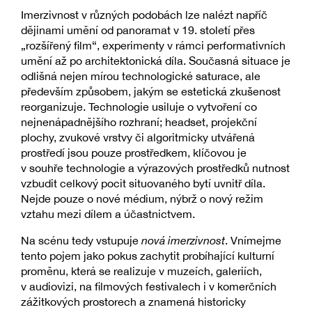
Imerzivnost v různých podobách lze nalézt napříč
dějinami umění od panoramat v 19. století přes
„rozšířený film“, experimenty v rámci performativních
umění až po architektonická díla. Současná situace je
odlišná nejen mírou technologické saturace, ale
především způsobem, jakým se estetická zkušenost
reorganizuje. Technologie usiluje o vytvoření co
nejnenápadnějšího rozhraní; headset, projekční
plochy, zvukové vrstvy či algoritmicky utvářená
prostředí jsou pouze prostředkem, klíčovou je
v souhře technologie a výrazových prostředků nutnost
vzbudit celkový pocit situovaného bytí uvnitř díla.
Nejde pouze o nové médium, nýbrž o nový režim
vztahu mezi dílem a účastnictvem.
Na scénu tedy vstupuje
nová imerzivnost
. Vnímejme
tento pojem jako pokus zachytit probíhající kulturní
proměnu, která se realizuje v muzeích, galeriích,
v audiovizi, na filmových festivalech i v komerčních
zážitkových prostorech a znamená historicky