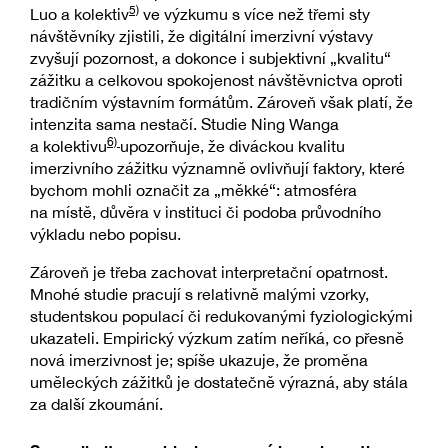
5)
Luo a kolektiv
ve výzkumu s více než třemi sty
návštěvníky zjistili, že digitální imerzivní výstavy
zvyšují pozornost, a dokonce i subjektivní „kvalitu“
zážitku a celkovou spokojenost návštěvnictva oproti
tradičním výstavním formátům. Zároveň však platí, že
intenzita sama nestačí. Studie Ning Wanga
6)
a kolektivu
upozorňuje, že diváckou kvalitu
imerzivního zážitku významně ovlivňují faktory, které
bychom mohli označit za „měkké“: atmosféra
na místě, důvěra v instituci či podoba průvodního
výkladu nebo popisu.
Zároveň je třeba zachovat interpretační opatrnost.
Mnohé studie pracují s relativně malými vzorky,
studentskou populací či redukovanými fyziologickými
ukazateli. Empirický výzkum zatím neříká, co přesně
nová imerzivnost je; spíše ukazuje, že proměna
uměleckých zážitků je dostatečně výrazná, aby stála
za další zkoumání.