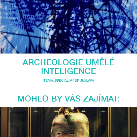
ARCHEOLOGIE UMĚLÉ
INTELIGENCE
TÉMA
,
SPECIÁL MFDF JI.HLAVA
MOHLO BY VÁS ZAJÍMAT: