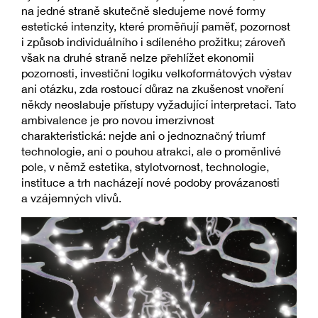
na jedné straně skutečně sledujeme nové formy
estetické intenzity, které proměňují paměť, pozornost
i způsob individuálního i sdíleného prožitku; zároveň
však na druhé straně nelze přehlížet ekonomii
pozornosti, investiční logiku velkoformátových výstav
ani otázku, zda rostoucí důraz na zkušenost vnoření
někdy neoslabuje přístupy vyžadující interpretaci. Tato
ambivalence je pro novou imerzivnost
charakteristická: nejde ani o jednoznačný triumf
technologie, ani o pouhou atrakci, ale o proměnlivé
pole, v němž estetika, stylotvornost, technologie,
instituce a trh nacházejí nové podoby provázanosti
a vzájemných vlivů.