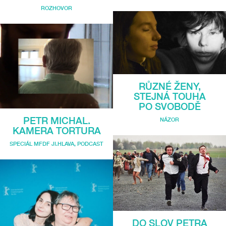
ROZHOVOR
RŮZNÉ ŽENY,
STEJNÁ TOUHA
PO SVOBODĚ
PETR MICHAL.
NÁZOR
KAMERA TORTURA
SPECIÁL MFDF JI.HLAVA
,
PODCAST
DO SLOV PETRA