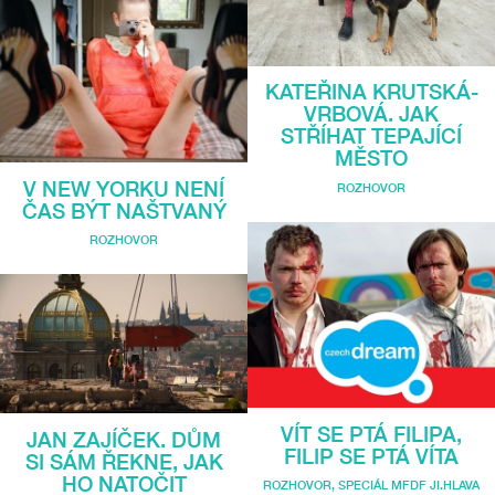
KATEŘINA KRUTSKÁ-
VRBOVÁ. JAK
STŘÍHAT TEPAJÍCÍ
MĚSTO
V NEW YORKU NENÍ
ROZHOVOR
ČAS BÝT NAŠTVANÝ
ROZHOVOR
VÍT SE PTÁ FILIPA,
JAN ZAJÍČEK. DŮM
FILIP SE PTÁ VÍTA
SI SÁM ŘEKNE, JAK
HO NATOČIT
ROZHOVOR
,
SPECIÁL MFDF JI.HLAVA