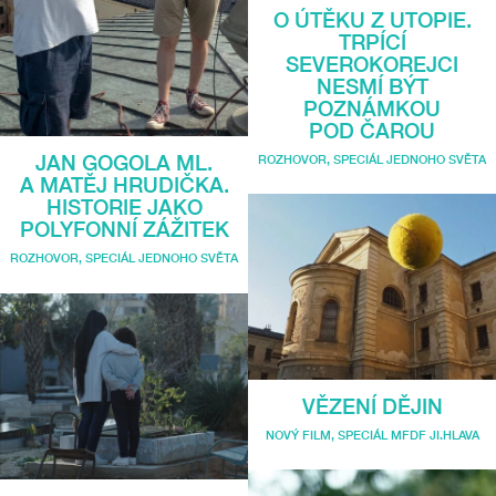
O ÚTĚKU Z UTOPIE.
TRPÍCÍ
SEVEROKOREJCI
NESMÍ BÝT
POZNÁMKOU
POD ČAROU
JAN GOGOLA ML.
ROZHOVOR
,
SPECIÁL JEDNOHO SVĚTA
A MATĚJ HRUDIČKA.
HISTORIE JAKO
POLYFONNÍ ZÁŽITEK
ROZHOVOR
,
SPECIÁL JEDNOHO SVĚTA
VĚZENÍ DĚJIN
NOVÝ FILM
,
SPECIÁL MFDF JI.HLAVA