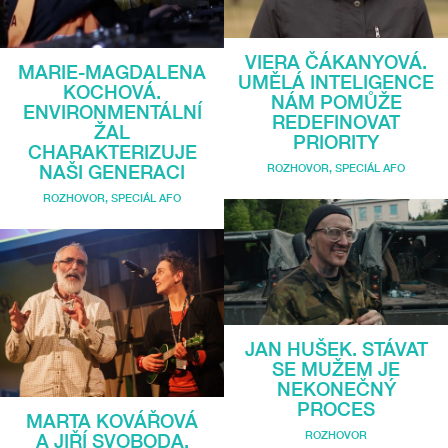
VIERA ČÁKANYOVÁ.
MARIE-MAGDALENA
UMĚLÁ INTELIGENCE
KOCHOVÁ.
NÁM POMŮŽE
ENVIRONMENTÁLNÍ
REDEFINOVAT
ŽAL
PRIORITY
CHARAKTERIZUJE
ROZHOVOR
,
SPECIÁL AFO
NAŠI GENERACI
ROZHOVOR
,
SPECIÁL AFO
JAN HUŠEK. STÁVAT
SE MUŽEM JE
NEKONEČNÝ
PROCES
MARTA KOVÁŘOVÁ
ROZHOVOR
A JIŘÍ SVOBODA.