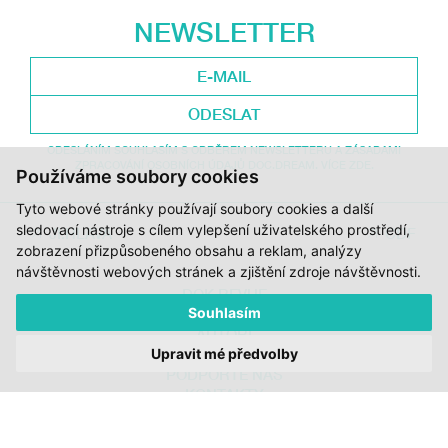
NEWSLETTER
ODESLAT
ODESLÁNÍM SOUHLASÍM S ODBĚREM NEWSLETTERU A ZÁSADAMI
ZPRACOVÁNÍ OSOBNÍCH ÚDAJŮ DOC.DREAM. VÍCE ZDE.
Používáme soubory cookies
Tyto webové stránky používají soubory cookies a další
sledovací nástroje s cílem vylepšení uživatelského prostředí,
JI.HLAVA
CDF
zobrazení přizpůsobeného obsahu a reklam, analýzy
návštěvnosti webových stránek a zjištění zdroje návštěvnosti.
DOK.REVUE
Souhlasím
RUBRIKY
AUTOŘI
Upravit mé předvolby
O DOK.REVUE
PODPOŘTE NÁS
KONTAKTY