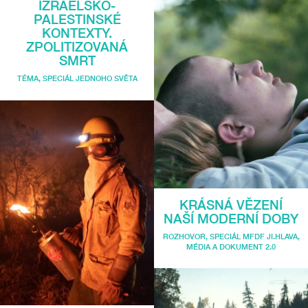
IZRAELSKO-
PALESTINSKÉ
KONTEXTY.
ZPOLITIZOVANÁ
SMRT
TÉMA
,
SPECIÁL JEDNOHO SVĚTA
KRÁSNÁ VĚZENÍ
NAŠÍ MODERNÍ DOBY
ROZHOVOR
,
SPECIÁL MFDF JI.HLAVA
,
MÉDIA A DOKUMENT 2.0