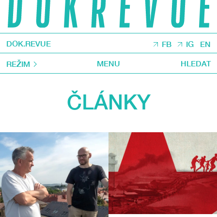
DOK.REVUE
FB
IG
EN
MENU
HLEDAT
REŽIM
ČLÁNKY