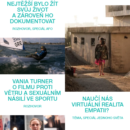
NEJTĚŽŠÍ BYLO ŽÍT
SVŮJ ŽIVOT
A ZÁROVEŇ HO
DOKUMENTOVAT
ROZHOVOR
,
SPECIÁL AFO
VANIA TURNER
O FILMU PROTI
VĚTRU A SEXUÁLNÍM
NÁSILÍ VE SPORTU
NAUČÍ NÁS
VIRTUÁLNÍ REALITA
ROZHOVOR
EMPATII?
TÉMA
,
SPECIÁL JEDNOHO SVĚTA