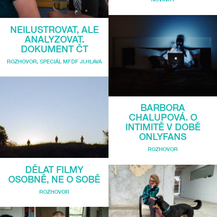
NEILUSTROVAT, ALE
ANALYZOVAT.
DOKUMENT ČT
ROZHOVOR
,
SPECIÁL MFDF JI.HLAVA
BARBORA
CHALUPOVÁ. O
INTIMITĚ V DOBĚ
ONLYFANS
ROZHOVOR
DĚLAT FILMY
OSOBNĚ, NE O SOBĚ
ROZHOVOR