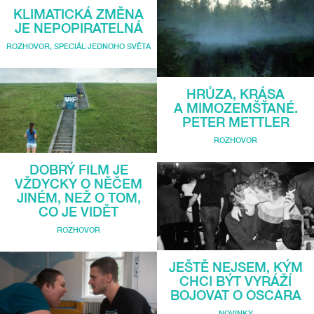
KLIMATICKÁ ZMĚNA
JE NEPOPIRATELNÁ
ROZHOVOR
,
SPECIÁL JEDNOHO SVĚTA
HRŮZA, KRÁSA
A MIMOZEMŠŤANÉ.
PETER METTLER
ROZHOVOR
DOBRÝ FILM JE
VŽDYCKY O NĚČEM
JINÉM, NEŽ O TOM,
CO JE VIDĚT
ROZHOVOR
JEŠTĚ NEJSEM, KÝM
CHCI BÝT VYRÁŽÍ
BOJOVAT O OSCARA
NOVINKY