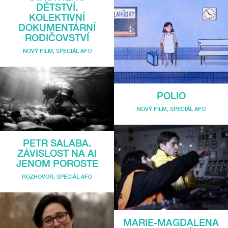
DĚTSTVÍ.
KOLEKTIVNÍ
DOKUMENTÁRNÍ
RODIČOVSTVÍ
NOVÝ FILM
,
SPECIÁL AFO
POLIO
NOVÝ FILM
,
SPECIÁL AFO
PETR SALABA.
ZÁVISLOST NA AI
JENOM POROSTE
ROZHOVOR
,
SPECIÁL AFO
MARIE-MAGDALENA