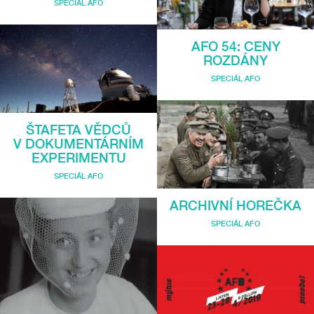
SPECIÁL AFO
AFO 54: CENY
ROZDÁNY
SPECIÁL AFO
ŠTAFETA VĚDCŮ
V DOKUMENTÁRNÍM
EXPERIMENTU
SPECIÁL AFO
ARCHIVNÍ HOREČKA
SPECIÁL AFO