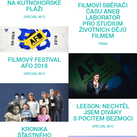
NA KUTNOHORSKÉ
FILMOVÍ SBĚRAČI
PLÁŽI
ČASU ANEB
LABORATOŘ
SPECIÁL AFO
PRO STUDIUM
ŽIVOTNÍCH DĚJŮ
FILMEM
TÉMA
FILMOVÝ FESTIVAL
AFO 2018
SPECIÁL AFO
LEESON: NECHTĚL
JSEM DIVÁKY
S POCITEM BEZMOCI
SPECIÁL AFO
KRONIKA
ŠŤASTNÉHO