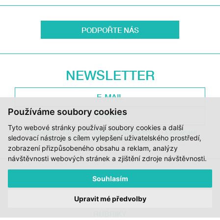
PODPOŘTE NÁS
NEWSLETTER
Používáme soubory cookies
ODESLAT
Tyto webové stránky používají soubory cookies a další
ODESLÁNÍM SOUHLASÍM S ODBĚREM NEWSLETTERU A ZÁSADAMI
sledovací nástroje s cílem vylepšení uživatelského prostředí,
ZPRACOVÁNÍ OSOBNÍCH ÚDAJŮ DOC.DREAM. VÍCE ZDE.
zobrazení přizpůsobeného obsahu a reklam, analýzy
návštěvnosti webových stránek a zjištění zdroje návštěvnosti.
JI.HLAVA
CDF
Souhlasím
Upravit mé předvolby
DOK.REVUE
RUBRIKY