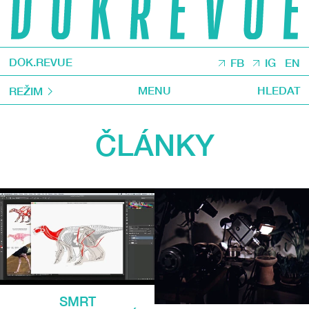
DOK.REVUE
FB
IG
EN
MENU
HLEDAT
REŽIM
ČLÁNKY
SMRT