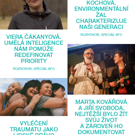
KOCHOVÁ.
ENVIRONMENTÁLNÍ
ŽAL
CHARAKTERIZUJE
NAŠI GENERACI
ROZHOVOR
,
SPECIÁL AFO
VIERA ČÁKANYOVÁ.
UMĚLÁ INTELIGENCE
NÁM POMŮŽE
REDEFINOVAT
PRIORITY
ROZHOVOR
,
SPECIÁL AFO
MARTA KOVÁŘOVÁ
A JIŘÍ SVOBODA.
NEJTĚŽŠÍ BYLO ŽÍT
SVŮJ ŽIVOT
VYLÉČENÍ
A ZÁROVEŇ HO
TRAUMATU JAKO
DOKUMENTOVAT