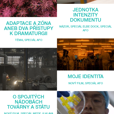
JEDNOTKA
INTENZITY
DOKUMENTU
ADAPTACE A ZÓNA
NÁZOR
,
SPECIÁL ELBE DOCK
,
SPECIÁL
ANEB DVA PŘÍSTUPY
AFO
K DRAMATURGII
TÉMA
,
SPECIÁL AFO
MOJE IDENTITA
NOVÝ FILM
,
SPECIÁL AFO
O SPOJITÝCH
NÁDOBÁCH
TOVÁRNY A STÁTU
NOVÝ FILM
,
SPECIÁL MFDF JI.HLAVA