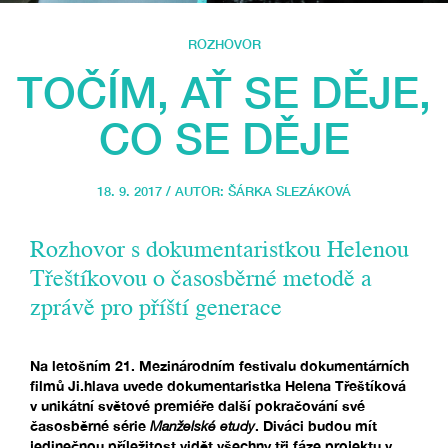
ROZHOVOR
TOČÍM, AŤ SE DĚJE,
CO SE DĚJE
18. 9. 2017 / AUTOR:
ŠÁRKA SLEZÁKOVÁ
Rozhovor s dokumentaristkou Helenou
Třeštíkovou o časosběrné metodě a
zprávě pro příští generace
Na letošním 21. Mezinárodním festivalu dokumentárních
filmů Ji.hlava uvede dokumentaristka Helena Třeštíková
v unikátní světové premiéře další pokračování své
časosběrné série
Manželské etudy
. Diváci budou mít
jedinečnou příležitost vidět všechny tři fáze projektu v