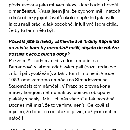
představovala jako mluvící hlavy, které budou hovořit
o manželství. Říkala jsem jim, že bychom měli natočit
i další obrazy jejich životů okolo, například jak bydlí,
jakou mají práci a tak podobně. Intuitivně jsem cítila,
že by to tam mělo být.
Pozvala jste si někdy záměrně své hrdiny například
na místo, kam by normálně nešli, abyste do záběru
dostala něco z ducha doby?
Pozvala. A představte si, že ten materiál na
Barrandově v laboratořích vykoupali (pozn. redakce:
zničili při vyvolávání), a tak v tom filmu není. V roce
1983 jsme záměrně natáčeli se Strnadovými na
Staroměstském náměstí. V Praze se zrovna konal
mírový kongres a Staromák byl doslova oblepený
plakáty s hesly „Mír = cíl nás všech“ a tak podobně.
Dodnes mě mrzí, že to ve filmu není! Celkově si
myslím, že toho, co mi uteklo, je víc, než jsem stihla
natočit.