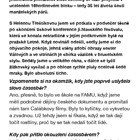
uceleném 16hodinovém bloku – tedy 35 let života šesti
manželských párů.
S Helenou Třeštíkovou jsem se potkala v podvečer těsně
po skončení tiskové konference ji.hlavského festivalu,
která se konala netradičně v jejím podkrovním bytě na
pražské Letné. Když novináři odešli, sedly jsme si do
obývacího pokoje, jehož stěny zdobí obrazy sester
Válových a ve vitrínách je sbírka váziček v bruselském
stylu. Seděly jsme u velikého okna, v dálce se tyčil
žižkovský vysílač a po obloze rychle pluly ocelově šedé
mraky. Bylo absolutní ticho.
Vzpomenete si na okamžik, kdy jste poprvé uslyšela
slovo časosběr?
Ano, přesně, to bylo ve škole na FAMU, když jsme
měli podrobné dějiny českého dokumentu a promítali
nám tam Calábkovy filmy. Byly to kytičky, co vykvetou
a zvadnou. Už tehdy jsem si říkala, když se tak dají
točit rostliny, proč by se tak nedali točit lidé.
Kdy pak přišlo okouzlení časosběrem?