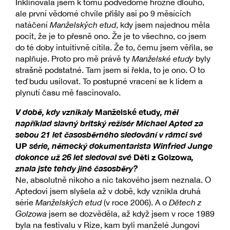
Inklinovala jsem k tomu podvědomě hrozně dlouho,
ale první vědomé chvíle přišly asi po 9 měsících
natáčení
Manželských etud
, kdy jsem najednou měla
pocit, že je to přesně ono. Že je to všechno, co jsem
do té doby intuitivně cítila. Že to, čemu jsem věřila, se
naplňuje. Proto pro mě právě ty
Manželské etudy
byly
strašně podstatné. Tam jsem si řekla, to je ono. O to
teď budu usilovat. To postupné vracení se k lidem a
plynutí času mě fascinovalo.
V době, kdy vznikaly
Manželské etudy
, měl
například slavný britský režisér Michael Apted za
sebou 21 let časosběrného sledování v rámci své
UP
série, německý dokumentarista Winfried Junge
dokonce už 26 let sledoval své
Děti z Golzowa
,
znala jste tehdy jiné časosběry?
Ne, absolutně nikoho a nic takového jsem neznala. O
Aptedovi jsem slyšela až v době, kdy vznikla druhá
série
Manželských etud
(v roce 2006). A o
Dětech z
Golzowa
jsem se dozvěděla, až když jsem v roce 1989
byla na festivalu v Rize, kam byli manželé Jungovi