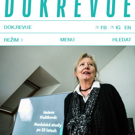
DOK.REVUE
FB
IG
EN
MENU
HLEDAT
REŽIM