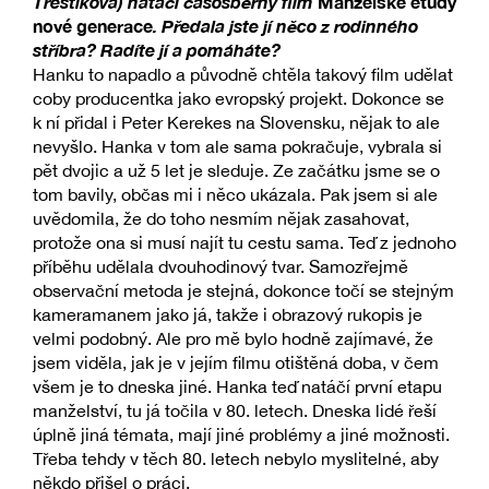
Třeštíková) natáčí časosběrný film
Manželské etudy
nové generace
. Předala jste jí něco z rodinného
stříbra? Radíte jí a pomáháte?
Hanku to napadlo a původně chtěla takový film udělat
coby producentka jako evropský projekt. Dokonce se
k ní přidal i Peter Kerekes na Slovensku, nějak to ale
nevyšlo. Hanka v tom ale sama pokračuje, vybrala si
pět dvojic a už 5 let je sleduje. Ze začátku jsme se o
tom bavily, občas mi i něco ukázala. Pak jsem si ale
uvědomila, že do toho nesmím nějak zasahovat,
protože ona si musí najít tu cestu sama. Teď z jednoho
příběhu udělala dvouhodinový tvar. Samozřejmě
observační metoda je stejná, dokonce točí se stejným
kameramanem jako já, takže i obrazový rukopis je
velmi podobný. Ale pro mě bylo hodně zajímavé, že
jsem viděla, jak je v jejím filmu otištěná doba, v čem
všem je to dneska jiné. Hanka teď natáčí první etapu
manželství, tu já točila v 80. letech. Dneska lidé řeší
úplně jiná témata, mají jiné problémy a jiné možnosti.
Třeba tehdy v těch 80. letech nebylo myslitelné, aby
někdo přišel o práci.