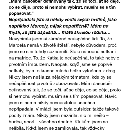
„Mám časosběr definovaný tak, že se točí, ať se děje,
co se děje, proto si nemohu vybírat, musím se s tím
popasovat.“
Nepřipadala jste si někdy vedle svých hrdinů, jako
například Marcely, nějak nepatřičně? Mám na
mysli, že jste úspěšná… máte skvělou rodinu…
Nevybírala jsem si záměrně neúspěšné lidi. To, že
Marcela nemá v životě štěstí, nebylo důvodem, proč
jsme se s ní tehdy seznámili. Šlo o náhodné setkání
na matrice. To, že Katka je neúspěšná, to také nebylo
prvotním impulzem. Naopak, když jsme se poprvé
setkaly, byla to krásná mladá holka vyléčená z drog.
Nikdy jsem nešla za nějakým tématem, kde by se
neúspěšnost prvotně zobrazovala. Mám časosběr
definovaný tak, že se točí, ať se děje, co se děje, proto
si nemohu vybírat, musím se s tím popasovat. Navíc
jsem si sama nikdy nesnesitelně úspěšná
nepřipadala. V mládí jsem byla outsider, takže takové
pocity znám. Nikdy jsem nezářila, nic mi nešlo –
hudba, sport – všechno špatně. Klukům jsem se
nelíbila. Když jsem se zamilovala, tak vždycky