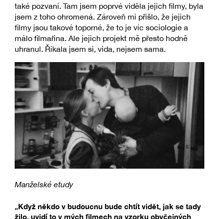
také pozvaní. Tam jsem poprvé viděla jejich filmy, byla
jsem z toho ohromená. Zároveň mi přišlo, že jejich
filmy jsou takové toporné, že to je víc sociologie a
málo filmařina. Ale jejich projekt mě přesto hodně
uhranul. Říkala jsem si, vida, nejsem sama.
Manželské etudy
„Když někdo v budoucnu bude chtít vidět, jak se tady
žilo, uvidí to v mých filmech na vzorku obyčejných