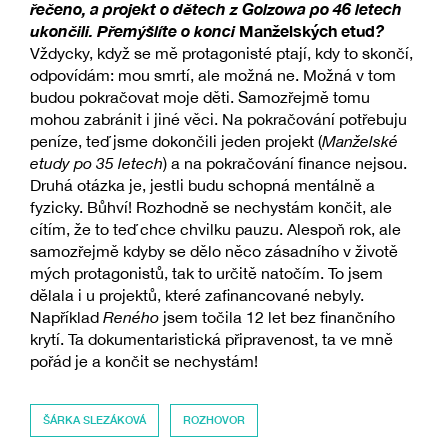
řečeno, a projekt o dětech z Golzowa po 46 letech
ukončili. Přemýšlíte o konci
Manželských etud
?
Vždycky, když se mě protagonisté ptají, kdy to skončí,
odpovídám: mou smrtí, ale možná ne. Možná v tom
budou pokračovat moje děti. Samozřejmě tomu
mohou zabránit i jiné věci. Na pokračování potřebuju
peníze, teď jsme dokončili jeden projekt (
Manželské
etudy po 35 letech
) a na pokračování finance nejsou.
Druhá otázka je, jestli budu schopná mentálně a
fyzicky. Bůhví! Rozhodně se nechystám končit, ale
cítím, že to teď chce chvilku pauzu. Alespoň rok, ale
samozřejmě kdyby se dělo něco zásadního v životě
mých protagonistů, tak to určitě natočím. To jsem
dělala i u projektů, které zafinancované nebyly.
Například
Reného
jsem točila 12 let bez finančního
krytí. Ta dokumentaristická připravenost, ta ve mně
pořád je a končit se nechystám!
ŠÁRKA SLEZÁKOVÁ
ROZHOVOR