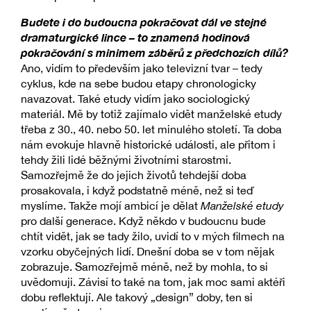
Budete i do budoucna pokračovat dál ve stejné
dramaturgické lince – to znamená hodinová
pokračování s minimem záběrů z předchozích dílů?
Ano, vidím to především jako televizní tvar – tedy
cyklus, kde na sebe budou etapy chronologicky
navazovat. Také etudy vidím jako sociologický
materiál. Mě by totiž zajímalo vidět manželské etudy
třeba z 30., 40. nebo 50. let minulého století. Ta doba
nám evokuje hlavně historické události, ale přitom i
tehdy žili lidé běžnými životními starostmi.
Samozřejmě že do jejich životů tehdejší doba
prosakovala, i když podstatně méně, než si teď
myslíme. Takže mojí ambicí je dělat
Manželské etudy
pro další generace. Když někdo v budoucnu bude
chtít vidět, jak se tady žilo, uvidí to v mých filmech na
vzorku obyčejných lidí. Dnešní doba se v tom nějak
zobrazuje. Samozřejmě méně, než by mohla, to si
uvědomuji. Závisí to také na tom, jak moc sami aktéři
dobu reflektují. Ale takový „design” doby, ten si