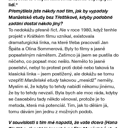
lidí.“
Přemýšlela jste někdy nad tím, jak by vypadaly
Manželské etudy
bez Třeštíkové, kdyby podobné
zadání dostal někdo jiný?
To nedokážu přesně říct. Ale v roce 1980, když tenhle
projekt v Krátkém filmu vznikal, existovala
dramaturgická linka, na které třeba pracovali Jan
Špáta a Olina Sommerová. Byly to filmy s jasně
popsatelným námětem. Zatímco já jsem se pustila do
něčeho, co popsat moc nešlo. Nemělo to jasné
poselství, nebyl to protest proti době nebo taková ta
klasická linka – jsem postižený, ale dokážu se tomu
vzepřít!
Manželské etudy
takovou „mesidž” neměly.
Myslím si, že kdyby to tehdy nabídli někomu jinému,
že by to tehdy nevzali. Byla bych ale moc ráda, kdyby
se časosběru tady někdo věnoval, protože je to
metoda, která má potenciál. Tím, jak to dělám já,
tomu dávám jen jednu z možných podob.
V souvislosti s tím mě napadá, že vaše dcera (Hana