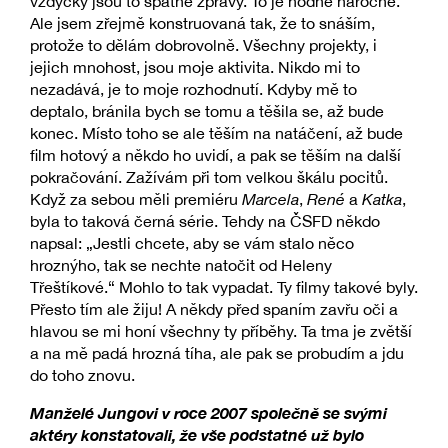
vždycky jsou to špatné zprávy. To je hodně náročné.
Ale jsem zřejmě konstruovaná tak, že to snáším,
protože to dělám dobrovolně. Všechny projekty, i
jejich mnohost, jsou moje aktivita. Nikdo mi to
nezadává, je to moje rozhodnutí. Kdyby mě to
deptalo, bránila bych se tomu a těšila se, až bude
konec. Místo toho se ale těším na natáčení, až bude
film hotový a někdo ho uvidí, a pak se těším na další
pokračování. Zažívám při tom velkou škálu pocitů.
Když za sebou měli premiéru
Marcela
,
René
a
Katka
,
byla to taková černá série. Tehdy na ČSFD někdo
napsal: „Jestli chcete, aby se vám stalo něco
hroznýho, tak se nechte natočit od Heleny
Třeštíkové.“ Mohlo to tak vypadat. Ty filmy takové byly.
Přesto tím ale žiju! A někdy před spaním zavřu oči a
hlavou se mi honí všechny ty příběhy. Ta tma je zvětší
a na mě padá hrozná tíha, ale pak se probudím a jdu
do toho znovu.
Manželé Jungovi v roce 2007 společně se svými
aktéry konstatovali, že vše podstatné už bylo