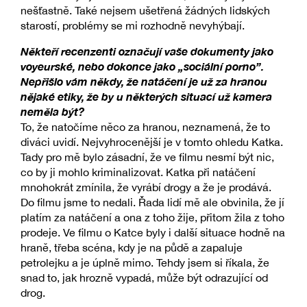
nešťastně. Také nejsem ušetřená žádných lidských
starostí, problémy se mi rozhodně nevyhýbají.
Někteří recenzenti označují vaše dokumenty jako
voyeurské, nebo dokonce jako „sociální porno”.
Nepřišlo vám někdy, že natáčení je už za hranou
nějaké etiky, že by u některých situací už kamera
neměla být?
To, že natočíme něco za hranou, neznamená, že to
diváci uvidí. Nejvyhrocenější je v tomto ohledu Katka.
Tady pro mě bylo zásadní, že ve filmu nesmí být nic,
co by ji mohlo kriminalizovat. Katka při natáčení
mnohokrát zmínila, že vyrábí drogy a že je prodává.
Do filmu jsme to nedali. Řada lidí mě ale obvinila, že jí
platím za natáčení a ona z toho žije, přitom žila z toho
prodeje. Ve filmu o Katce byly i další situace hodně na
hraně, třeba scéna, kdy je na půdě a zapaluje
petrolejku a je úplně mimo. Tehdy jsem si říkala, že
snad to, jak hrozně vypadá, může být odrazující od
drog.