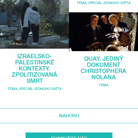
TÉMA
,
SPECIÁL JEDNOHO SVĚTA
IZRAELSKO-
QUAY. JEDINÝ
PALESTINSKÉ
DOKUMENT
KONTEXTY.
CHRISTOPHERA
ZPOLITIZOVANÁ
NOLANA
SMRT
TÉMA
TÉMA
,
SPECIÁL JEDNOHO SVĚTA
NAHORU