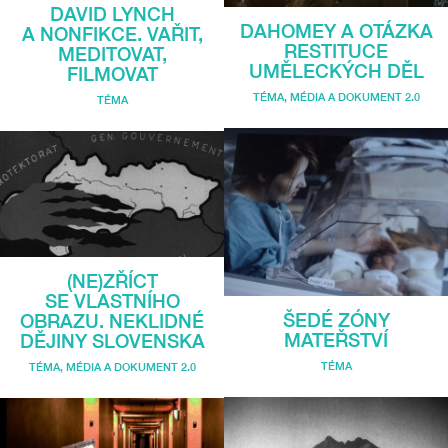
DAVID LYNCH
DAHOMEY A OTÁZKA
A NONFIKCE. VAŘIT,
RESTITUCE
MEDITOVAT,
UMĚLECKÝCH DĚL
FILMOVAT
TÉMA
,
MÉDIA A DOKUMENT 2.0
TÉMA
(NE)ZŘÍCT
SE VLASTNÍHO
ŠEDÉ ZÓNY
OBRAZU. NEKLIDNÉ
MATEŘSTVÍ
DĚJINY SLOVENSKA
TÉMA
TÉMA
,
MÉDIA A DOKUMENT 2.0