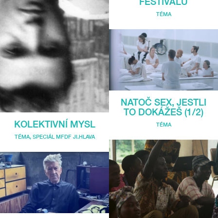
FESTIVALU
TÉMA
NATOČ SEX, JESTLI
TO DOKÁŽEŠ (1/2)
KOLEKTIVNÍ MYSL
TÉMA
TÉMA
,
SPECIÁL MFDF JI.HLAVA