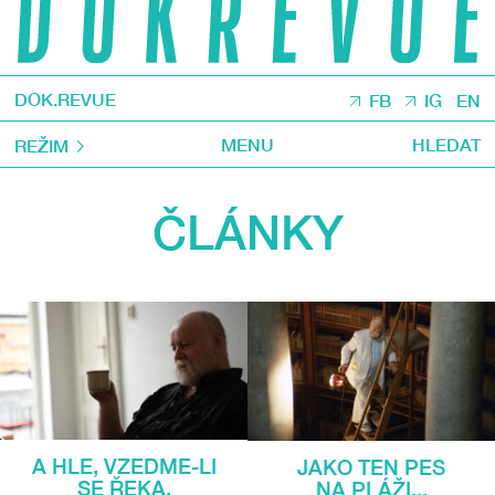
DOK.REVUE
FB
IG
EN
MENU
HLEDAT
REŽIM
ČLÁNKY
A HLE, VZEDME-LI
JAKO TEN PES
SE ŘEKA,
NA PLÁŽI...