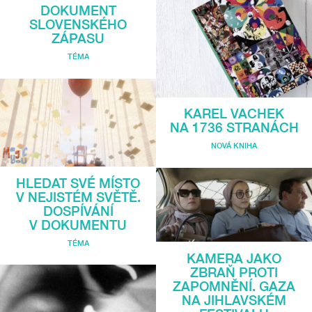
DOKUMENT
SLOVENSKÉHO
ZÁPASU
TÉMA
KAREL VACHEK
NA 1736 STRANÁCH
NOVÁ KNIHA
HLEDAT SVÉ MÍSTO
V NEJISTÉM SVĚTĚ.
DOSPÍVÁNÍ
V DOKUMENTU
TÉMA
KAMERA JAKO
ZBRAŇ PROTI
ZAPOMNĚNÍ. GAZA
NA JIHLAVSKÉM