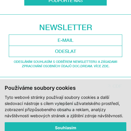
PODPOŘTE NÁS
NEWSLETTER
ODESLAT
ODESLÁNÍM SOUHLASÍM S ODBĚREM NEWSLETTERU A ZÁSADAMI
ZPRACOVÁNÍ OSOBNÍCH ÚDAJŮ DOC.DREAM. VÍCE ZDE.
JI.HLAVA
CDF
Používáme soubory cookies
Tyto webové stránky používají soubory cookies a další
sledovací nástroje s cílem vylepšení uživatelského prostředí,
DOK.REVUE
zobrazení přizpůsobeného obsahu a reklam, analýzy
RUBRIKY
AUTOŘI
návštěvnosti webových stránek a zjištění zdroje návštěvnosti.
O DOK.REVUE
PODPOŘTE NÁS
Souhlasím