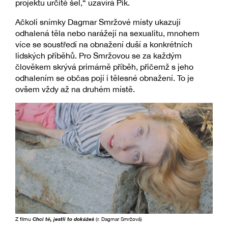
projektu určitě šel,“ uzavírá Pik.
Ačkoli snímky Dagmar Smržové místy ukazují
odhalená těla nebo narážejí na sexualitu, mnohem
více se soustředí na obnažení duší a konkrétních
lidských příběhů. Pro Smržovou se za každým
člověkem skrývá primárně příběh, přičemž s jeho
odhalením se občas pojí i tělesné obnažení. To je
ovšem vždy až na druhém místě.
Z filmu
Chci tě, jestli to dokážeš
(r. Dagmar Smržová)