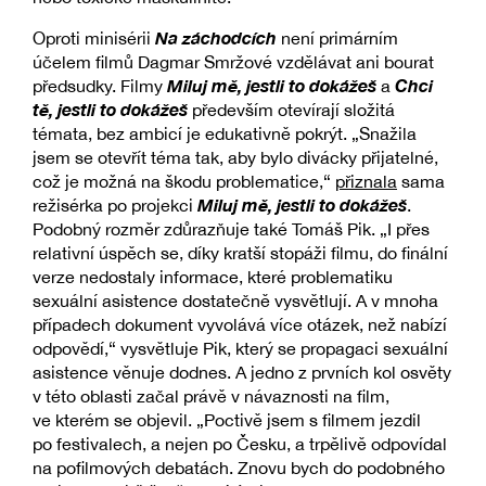
Na záchodcích
Oproti minisérii
není primárním
účelem filmů Dagmar Smržové vzdělávat ani bourat
Miluj mě, jestli to dokážeš
Chci
předsudky. Filmy
a
tě, jestli to dokážeš
především otevírají složitá
témata, bez ambicí je edukativně pokrýt. „Snažila
jsem se otevřít téma tak, aby bylo divácky přijatelné,
což je možná na škodu problematice,“
přiznala
sama
Miluj mě, jestli to dokážeš
režisérka po projekci
.
Podobný rozměr zdůrazňuje také Tomáš Pik. „I přes
relativní úspěch se, díky kratší stopáži filmu, do finální
verze nedostaly informace, které problematiku
sexuální asistence dostatečně vysvětlují. A v mnoha
případech dokument vyvolává více otázek, než nabízí
odpovědí,“ vysvětluje Pik, který se propagaci sexuální
asistence věnuje dodnes. A jedno z prvních kol osvěty
v této oblasti začal právě v návaznosti na film,
ve kterém se objevil. „Poctivě jsem s filmem jezdil
po festivalech, a nejen po Česku, a trpělivě odpovídal
na pofilmových debatách. Znovu bych do podobného