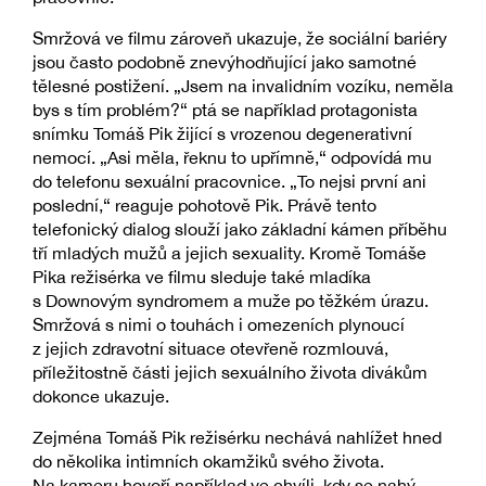
Smržová ve filmu zároveň ukazuje, že sociální bariéry
jsou často podobně znevýhodňující jako samotné
tělesné postižení. „Jsem na invalidním vozíku, neměla
bys s tím problém?“ ptá se například protagonista
snímku Tomáš Pik žijící s vrozenou degenerativní
nemocí. „Asi měla, řeknu to upřímně,“ odpovídá mu
do telefonu sexuální pracovnice. „To nejsi první ani
poslední,“ reaguje pohotově Pik. Právě tento
telefonický dialog slouží jako základní kámen příběhu
tří mladých mužů a jejich sexuality. Kromě Tomáše
Pika režisérka ve filmu sleduje také mladíka
s Downovým syndromem a muže po těžkém úrazu.
Smržová s nimi o touhách i omezeních plynoucí
z jejich zdravotní situace otevřeně rozmlouvá,
příležitostně části jejich sexuálního života divákům
dokonce ukazuje.
Zejména Tomáš Pik režisérku nechává nahlížet hned
do několika intimních okamžiků svého života.
Na kameru hovoří například ve chvíli, kdy se nahý