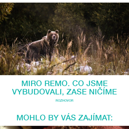
MIRO REMO. CO JSME
VYBUDOVALI, ZASE NIČÍME
ROZHOVOR
MOHLO BY VÁS ZAJÍMAT: