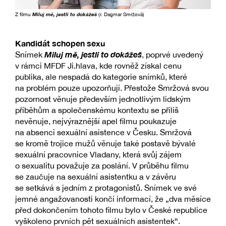
Z filmu
Miluj mě, jestli to dokážeš
(r. Dagmar Smržová)
Kandidát schopen sexu
Miluj mě, jestli to dokážeš
Snímek
, poprvé uvedený
v rámci MFDF Ji.hlava, kde rovněž získal cenu
publika, ale nespadá do kategorie snímků, které
na problém pouze upozorňují. Přestože Smržová svou
pozornost věnuje především jednotlivým lidským
příběhům a společenskému kontextu se příliš
nevěnuje, nejvýraznější apel filmu poukazuje
na absenci sexuální asistence v Česku. Smržová
se kromě trojice mužů věnuje také postavě bývalé
sexuální pracovnice Vladany, která svůj zájem
o sexualitu považuje za poslání. V průběhu filmu
se zaučuje na sexuální asistentku a v závěru
se setkává s jedním z protagonistů. Snímek ve své
jemné angažovanosti končí informací, že „dva měsíce
před dokončením tohoto filmu bylo v České republice
vyškoleno prvních pět sexuálních asistentek“.