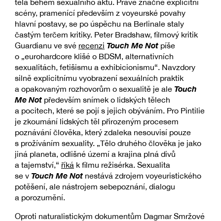
těla během sexuálního aktu. Právě značně explicitní
scény, pramenící především z voyeurské povahy
hlavní postavy, se po úspěchu na Berlinale staly
častým terčem kritiky. Peter Bradshaw, filmový kritik
Touch Me Not
Guardianu ve své
recenzi
píše
o „eurohardcore klišé o BDSM, alternativních
sexualitách, fetišismu a exhibicionismu“. Navzdory
silně explicitnímu vyobrazení sexuálních praktik
Touch
a opakovaným rozhovorům o sexualitě je ale
Me Not
především snímek o lidských tělech
a pocitech, které se pojí s jejich obýváním. Pro Pintilie
je zkoumání lidských těl přirozeným procesem
poznávání člověka, který zdaleka nesouvisí pouze
s prožíváním sexuality. „Tělo druhého člověka je jako
jiná planeta, odlišné území a krajina plná divů
a tajemství,“
říká
k filmu režisérka. Sexualita
Touch Me Not
se v
nestává zdrojem voyeuristického
potěšení, ale nástrojem sebepoznání, dialogu
a porozumění.
Oproti naturalistickým dokumentům Dagmar Smržové