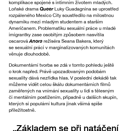
komplikace spojené s intimním životem mladých.
Queer
Loňské drama
Luky Guadagnina se uprostřed
rozpáleného Mexico City soustředilo na milostnou
dynamiku mezi mladým studentem a starším
Američanem. Problematiku sexuální práce u mladé
imigrantky zase osobitým způsobem nasvítila
Anora
oscarová
režiséra Seana Bakera, který
se sexuální práci v marginalizovaných komunitách
věnuje dlouhodobě.
Dokumentární tvorba se zdá v tomto pohledu ještě
o krok napřed. Právě upozaďovaným podobám
sexuality dává nezřídka hlas. V poslední dekádě tak
můžeme vidět celou škálu dokumentárních filmů
zaměřených na vnímání sexuality u lidí s tělesným
či mentálním postižením, případně u dalších skupin,
kterých si populární kultura jinak všímá spíše
příležitostně.
„Základem se při natáčení