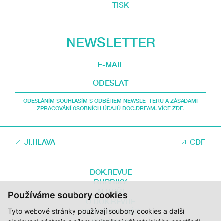
TISK
NEWSLETTER
ODESLAT
ODESLÁNÍM SOUHLASÍM S ODBĚREM NEWSLETTERU A ZÁSADAMI
ZPRACOVÁNÍ OSOBNÍCH ÚDAJŮ DOC.DREAM. VÍCE ZDE.
JI.HLAVA
CDF
DOK.REVUE
RUBRIKY
AUTOŘI
Používáme soubory cookies
O DOK.REVUE
Tyto webové stránky používají soubory cookies a další
PODPOŘTE NÁS
KONTAKTY