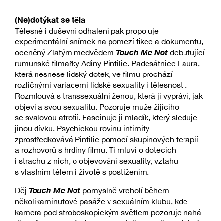
(Ne)dotýkat se těla
Tělesné i duševní odhalení pak propojuje
experimentální snímek na pomezí fikce a dokumentu,
Touch Me Not
oceněný Zlatým medvědem
debutující
rumunské filmařky Adiny Pintilie. Padesátnice Laura,
která nesnese lidský dotek, ve filmu prochází
rozličnými variacemi lidské sexuality i tělesnosti.
Rozmlouvá s transsexuální ženou, která jí vypráví, jak
objevila svou sexualitu. Pozoruje muže žijícího
se svalovou atrofií. Fascinuje ji mladík, který sleduje
jinou dívku. Psychickou rovinu intimity
zprostředkovává Pintilie pomocí skupinových terapií
a rozhovorů s hrdiny filmu. Ti mluví o dotecích
i strachu z nich, o objevování sexuality, vztahu
s vlastním tělem i životě s postižením.
Touch Me Not
Děj
pomyslně vrcholí během
několikaminutové pasáže v sexuálním klubu, kde
kamera pod stroboskopickým světlem pozoruje nahá