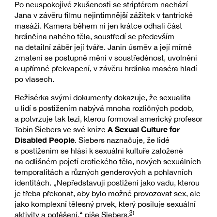
Po neuspokojivé zkušenosti se striptérem nachází
Jana v závěru filmu nejintimnější zážitek v tantrické
masáži. Kamera během ní jen krátce odhalí část
hrdinčina nahého těla, soustředí se především
na detailní záběr její tváře. Janin úsměv a její mírné
zmatení se postupně mění v soustředěnost, uvolnění
a upřímné překvapení, v závěru hrdinka maséra hladí
po vlasech.
Režisérka svými dokumenty dokazuje, že sexualita
u lidí s postižením nabývá mnoha rozličných podob,
a potvrzuje tak tezi, kterou formoval americký profesor
A Sexual Culture for
Tobin Siebers ve své knize
Disabled People
. Siebers naznačuje, že lidé
s postižením se hlásí k sexuální kultuře založené
na odlišném pojetí erotického těla, nových sexuálních
temporalitách a různých genderových a pohlavních
identitách. „Nepředstavují postižení jako vadu, kterou
je třeba překonat, aby bylo možné provozovat sex, ale
jako komplexní tělesný prvek, který posiluje sexuální
3)
aktivity a potěšení,“ píše Siebers.