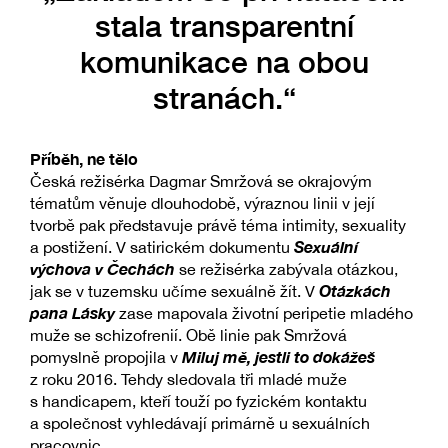
stala transparentní
komunikace na obou
stranách.“
Příběh, ne tělo
Česká režisérka Dagmar Smržová se okrajovým
tématům věnuje dlouhodobě, výraznou linii v její
tvorbě pak představuje právě téma intimity, sexuality
Sexuální
a postižení. V satirickém dokumentu
výchova v Čechách
se režisérka zabývala otázkou,
Otázkách
jak se v tuzemsku učíme sexuálně žít. V
pana Lásky
zase mapovala životní peripetie mladého
muže se schizofrenií. Obě linie pak Smržová
Miluj mě, jestli to dokážeš
pomyslně propojila v
z roku 2016. Tehdy sledovala tři mladé muže
s handicapem, kteří touží po fyzickém kontaktu
a společnost vyhledávají primárně u sexuálních
pracovnic.