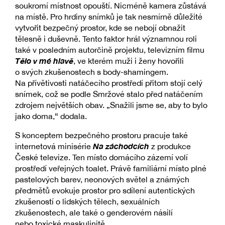
soukromí místnost opouští. Nicméně kamera zůstává
na místě. Pro hrdiny snímků je tak nesmírně důležité
vytvořit bezpečný prostor, kde se nebojí obnažit
tělesně i duševně. Tento faktor hrál významnou roli
také v posledním autorčině projektu, televizním filmu
Tělo v mé hlavě
, ve kterém muži i ženy hovořili
o svých zkušenostech s body-shamingem.
Na přívětivosti natáčecího prostředí přitom stojí celý
snímek, což se podle Smržové stalo před natáčením
zdrojem největších obav. „Snažili jsme se, aby to bylo
jako doma,“ dodala.
S konceptem bezpečného prostoru pracuje také
Na záchodcích
internetová minisérie
z produkce
České televize. Ten místo domácího zázemí volí
prostředí veřejných toalet. Právě familiární místo plné
pastelových barev, neonových světel a známých
předmětů evokuje prostor pro sdílení autentických
zkušeností o lidských tělech, sexuálních
zkušenostech, ale také o genderovém násilí
nebo toxické maskulinitě.