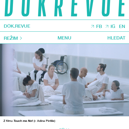
DOK.REVUE
FB
IG
EN
MENU
HLEDAT
REŽIM
Z filmu
Touch me Not
(r. Adina Pintilie)