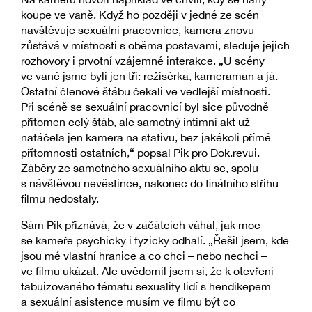
koupe ve vaně. Když ho později v jedné ze scén
navštěvuje sexuální pracovnice, kamera znovu
zůstává v místnosti s oběma postavami, sleduje jejich
rozhovory i prvotní vzájemné interakce. „U scény
ve vaně jsme byli jen tři: režisérka, kameraman a já.
Ostatní členové štábu čekali ve vedlejší místnosti.
Při scéně se sexuální pracovnicí byl sice původně
přítomen celý štáb, ale samotný intimní akt už
natáčela jen kamera na stativu, bez jakékoli přímé
přítomnosti ostatních,“ popsal Pik pro Dok.revui.
Záběry ze samotného sexuálního aktu se, spolu
s návštěvou nevěstince, nakonec do finálního střihu
filmu nedostaly.
Sám Pik přiznává, že v začátcích váhal, jak moc
se kameře psychicky i fyzicky odhalí. „Řešil jsem, kde
jsou mé vlastní hranice a co chci – nebo nechci –
ve filmu ukázat. Ale uvědomil jsem si, že k otevření
tabuizovaného tématu sexuality lidí s hendikepem
a sexuální asistence musím ve filmu být co