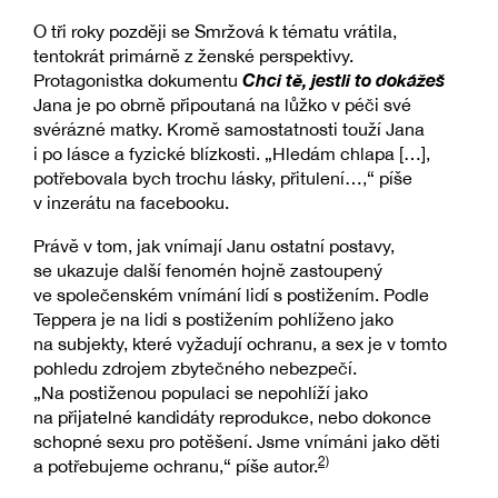
O tři roky později se Smržová k tématu vrátila,
tentokrát primárně z ženské perspektivy.
Chci tě, jestli to dokážeš
Protagonistka dokumentu
Jana je po obrně připoutaná na lůžko v péči své
svérázné matky. Kromě samostatnosti touží Jana
i po lásce a fyzické blízkosti. „Hledám chlapa […],
potřebovala bych trochu lásky, přitulení…,“ píše
v inzerátu na facebooku.
Právě v tom, jak vnímají Janu ostatní postavy,
se ukazuje další fenomén hojně zastoupený
ve společenském vnímání lidí s postižením. Podle
Teppera je na lidi s postižením pohlíženo jako
na subjekty, které vyžadují ochranu, a sex je v tomto
pohledu zdrojem zbytečného nebezpečí.
„Na postiženou populaci se nepohlíží jako
na přijatelné kandidáty reprodukce, nebo dokonce
schopné sexu pro potěšení. Jsme vnímáni jako děti
2)
a potřebujeme ochranu,“ píše autor.