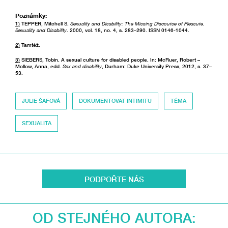
Poznámky:
1)
TEPPER, Mitchell S.
Sexuality and Disability: The Missing Discourse of Pleasure.
Sexuality and Disability
. 2000, vol. 18, no. 4, s. 283–290. ISSN 0146-1044.
2)
Tamtéž.
3)
SIEBERS, Tobin. A sexual culture for disabled people. In: McRuer, Robert –
Mollow, Anna, edd.
Sex and disability
, Durham: Duke University Press, 2012, s. 37–
53.
JULIE ŠAFOVÁ
DOKUMENTOVAT INTIMITU
TÉMA
SEXUALITA
PODPOŘTE NÁS
OD STEJNÉHO AUTORA: