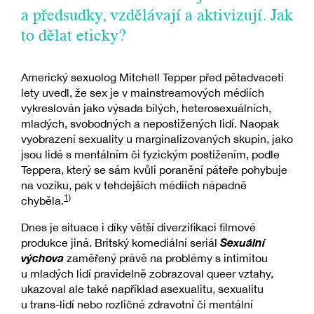
a předsudky, vzdělávají a aktivizují. Jak
to dělat eticky?
Americký sexuolog Mitchell Tepper před pětadvaceti
lety uvedl, že sex je v mainstreamových médiích
vykreslován jako výsada bílých, heterosexuálních,
mladých, svobodných a nepostižených lidí. Naopak
vyobrazení sexuality u marginalizovaných skupin, jako
jsou lidé s mentálním či fyzickým postižením, podle
Teppera, který se sám kvůli poranění páteře pohybuje
na vozíku, pak v tehdejších médiích nápadně
1)
chyběla.
Dnes je situace i díky větší diverzifikaci filmové
Sexuální
produkce jiná. Britský komediální seriál
výchova
zaměřený právě na problémy s intimitou
u mladých lidí pravidelně zobrazoval queer vztahy,
ukazoval ale také například asexualitu, sexualitu
u trans-lidí nebo rozličné zdravotní či mentální