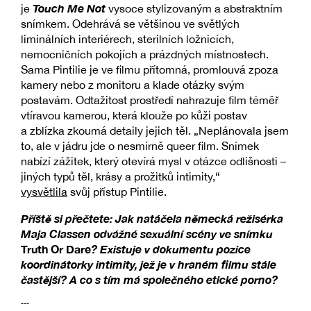
Touch Me Not
je
vysoce stylizovaným a abstraktním
snímkem. Odehrává se většinou ve světlých
liminálních interiérech, sterilních ložnicích,
nemocničních pokojích a prázdných místnostech.
Sama Pintilie je ve filmu přítomná, promlouvá zpoza
kamery nebo z monitoru a klade otázky svým
postavám. Odtažitost prostředí nahrazuje film téměř
vtíravou kamerou, která klouže po kůži postav
a zblízka zkoumá detaily jejich těl. „Neplánovala jsem
to, ale v jádru jde o nesmírně queer film. Snímek
nabízí zážitek, který otevírá mysl v otázce odlišnosti –
jiných typů těl, krásy a prožitků intimity,“
vysvětlila
svůj přístup Pintilie.
Příště si přečtete: Jak natáčela německá režisérka
Maja Classen odvážné sexuální scény ve snímku
Truth Or Dare
? Existuje v dokumentu pozice
koordinátorky intimity, jež je v hraném filmu stále
častější? A co s tím má společného etické porno?
---