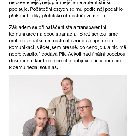
nejotevřenější, nejupřímnější a nejautentištější,“
popisuje. Počáteční ostych se mu podle něj podařilo
překonat i díky přátelské atmosféře ve štábu.
Základem se při natáčení stala transparentní
komunikace na obou stranách. „S režisérkou jsme
měli od začátku naprosto otevřenou a upřímnou
komunikaci. Věděl jsem přesně, do čeho jdu, a nic mě
nepřekvapilo,“ dodává Pik. Ačkoli nad finální podobou
dokumentu kontrolu neměl, neobjevilo se v něm nic,
k čemu nedal souhlas.