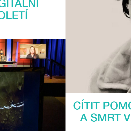
ITÁLNÍ
OLETÍ
CÍTIT POM
A SMRT V