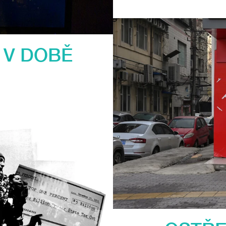
 V DOBĚ