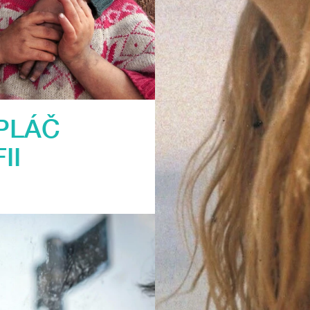
PLÁČ
II