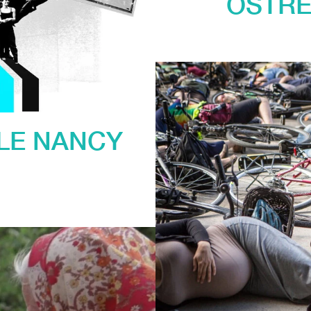
OSTŘE
DLE NANCY