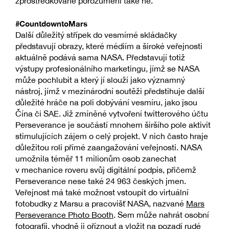
zprostředkované porozumění také ne.
#CountdowntoMars
Další důležitý střípek do vesmírné skládačky
představují obrazy, které médiím a široké veřejnosti
aktuálně podává sama NASA. Představují totiž
výstupy profesionálního marketingu, jímž se NASA
může pochlubit a který jí slouží jako významný
nástroj, jímž v mezinárodní soutěži předstihuje další
důležité hráče na poli dobývání vesmíru, jako jsou
Čína či SAE. Již zmíněné vytvoření twitterového účtu
Perseverance je součástí mnohem širšího pole aktivit
stimulujících zájem o celý projekt. V nich často hraje
důležitou roli přímé zaangažování veřejnosti. NASA
umožnila téměř 11 milionům osob zanechat
v mechanice roveru svůj digitální podpis, přičemž
Perseverance nese také 24 963 českých jmen.
Veřejnost má také možnost vstoupit do virtuální
fotobudky z Marsu a pracovišť NASA, nazvané
Mars
Perseverance Photo Booth
. Sem může nahrát osobní
fotografii, vhodně ji oříznout a vložit na pozadí rudé