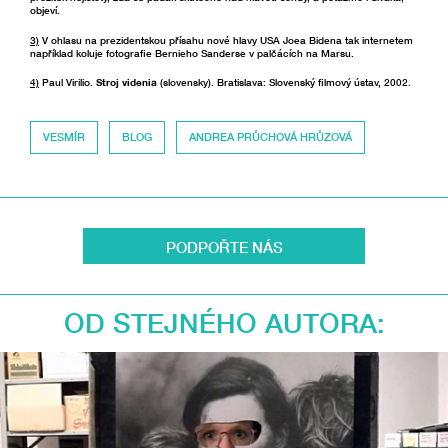
objeví.
3)
V ohlasu na prezidentskou přísahu nové hlavy USA Joea Bidena tak internetem
například koluje fotografie Bernieho Sanderse v palčácích na Marsu.
4)
Paul Virilio.
Stroj videnia
(slovensky). Bratislava: Slovenský filmový ústav, 2002.
VESMÍR
BLOG
ANDREA PRŮCHOVÁ HRŮZOVÁ
PODPOŘTE NÁS
OD STEJNÉHO AUTORA: