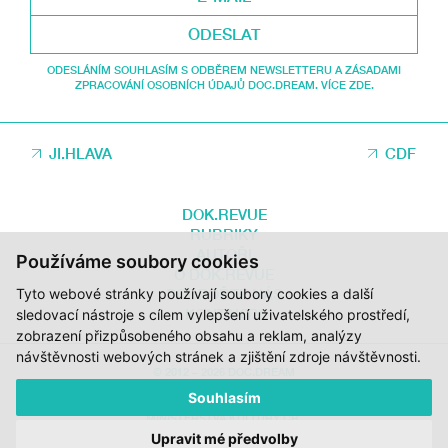
ODESLAT
ODESLÁNÍM SOUHLASÍM S ODBĚREM NEWSLETTERU A ZÁSADAMI
ZPRACOVÁNÍ OSOBNÍCH ÚDAJŮ DOC.DREAM. VÍCE ZDE.
JI.HLAVA
CDF
DOK.REVUE
RUBRIKY
AUTOŘI
Používáme soubory cookies
O DOK.REVUE
Tyto webové stránky používají soubory cookies a další
PODPOŘTE NÁS
KONTAKTY
sledovací nástroje s cílem vylepšení uživatelského prostředí,
zobrazení přizpůsobeného obsahu a reklam, analýzy
návštěvnosti webových stránek a zjištění zdroje návštěvnosti.
© 2012 – 2026 DOC.DREAM
Souhlasím
ZA PODPORY STÁTNÍHO FONDU KINEMATOGRAFIE, KRAJE VYSOČINA A
MINISTERSTVA KULTURY ČR.
Upravit mé předvolby