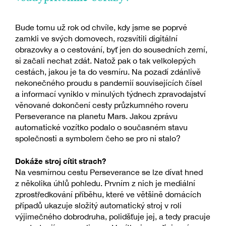
Bude tomu už rok od chvíle, kdy jsme se poprvé
zamkli ve svých domovech, rozsvítili digitální
obrazovky a o cestování, byť jen do sousedních zemí,
si začali nechat zdát. Natož pak o tak velkolepých
cestách, jakou je ta do vesmíru. Na pozadí zdánlivě
nekonečného proudu s pandemií souvisejících čísel
a informací vyniklo v minulých týdnech zpravodajství
věnované dokončení cesty průzkumného roveru
Perseverance na planetu Mars. Jakou zprávu
automatické vozítko podalo o současném stavu
společnosti a symbolem čeho se pro ni stalo?
Dokáže stroj cítit strach?
Na vesmírnou cestu Perseverance se lze dívat hned
z několika úhlů pohledu. Prvním z nich je mediální
zprostředkování příběhu, které ve většině domácích
případů ukazuje složitý automatický stroj v roli
výjimečného dobrodruha, polidšťuje jej, a tedy pracuje