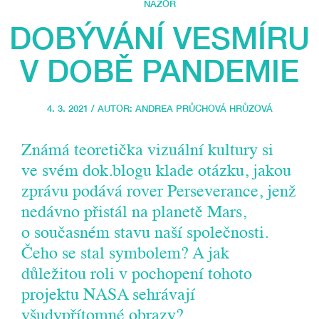
NÁZOR
DOBÝVÁNÍ VESMÍRU
V DOBĚ PANDEMIE
4. 3. 2021 / AUTOR:
ANDREA PRŮCHOVÁ HRŮZOVÁ
Známá teoretička vizuální kultury si
ve svém dok.blogu klade otázku, jakou
zprávu podává rover Perseverance, jenž
nedávno přistál na planetě Mars,
o současném stavu naší společnosti.
Čeho se stal symbolem? A jak
důležitou roli v pochopení tohoto
projektu NASA sehrávají
všudypřítomné obrazy?