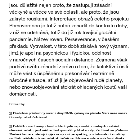
jsou důležité nejen proto, že zastupují zásadní
vědkyně a vědce ve své oblasti, ale proto, že jsou
zakryté rouškami. Interpretace obrazů celého projektu
Perseverance je totiž nutné zasadit do kontextu doby,
v níž se odehrává, totiž do již rok trvající globální
pandemie. Název roveru Perseverance, v českém
překladu Vytrvalost, v této době získává nový význam,
jímž je apel na psychickou i fyzickou odolnost
v náročných časech sociální distance. Zejména však
podává světu zásadní zprávu o tom, že kolektivní úsilí
může vést k úspěšnému překonávání extrémně
náročné situace, ať už jí je objevování rudé planety,
nebo znovuobjevování stokrát ohledaných koutů vaší
domácnosti.
Poznámky
1)
Předchozí průzkumný rover z dílny NASA vyslaný na planetu Mars nese název
Curiosity neboli Zvědavost.
2)
Polidštění mechaniky v tomto ohledu jistě napomohlo i uveřejnění záběrů
otevírání padáku, jenž měl za úkol zpomalit rychlost sondy před finálním přistáním.
Třaslavá kamera, sledující výjev ze spodní perspektivy, prohlubovala dramatický
prožitek nejistoty, zda se padák skutečně nad hlavou sondy, a potažmo i diváka,