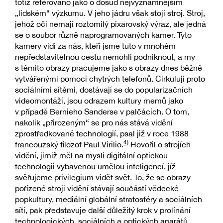
totiž referováno jako o dosud nejvýznamnějším
„lidském“ výzkumu. V jeho jádru však stojí stroj. Stroj,
jehož oči nemají roztomilý pixarovský výraz, ale jedná
se o soubor různě naprogramovaných kamer. Tyto
kamery vidí za nás, kteří jsme tuto v mnohém
nepředstavitelnou cestu nemohli podniknout, a my
s těmito obrazy pracujeme jako s obrazy dnes běžně
vytvářenými pomocí chytrých telefonů. Cirkulují proto
sociálními sítěmi, dostávají se do popularizačních
videomontáží, jsou odrazem kultury memů jako
v případě Bernieho Sanderse v palčácích. O tom,
nakolik „přirozeným“ se pro nás stává vidění
zprostředkované technologií, psal již v roce 1988
4)
francouzský filozof Paul Virilio.
Hovořil o strojích
vidění, jimiž měl na mysli digitální optickou
technologii vybavenou umělou inteligencí, jíž
svěřujeme privilegium vidět svět. To, že se obrazy
pořízené stroji vidění stávají součástí vědecké
popkultury, mediální globální stratosféry a sociálních
sítí, pak představuje další důležitý krok v prolínání
technologických, sociálních a optických aparátů.