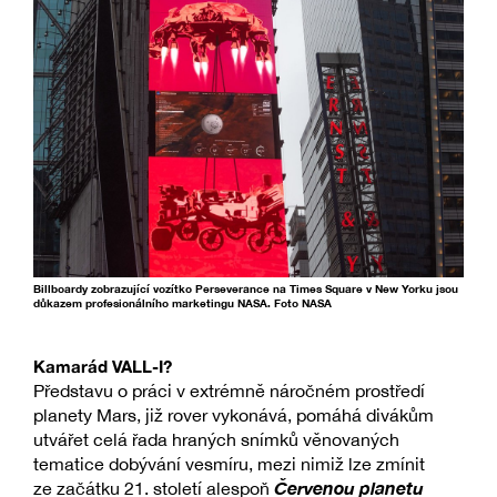
Billboardy zobrazující vozítko Perseverance na Times Square v New Yorku jsou
důkazem profesionálního marketingu NASA. Foto NASA
Kamarád VALL-I?
Představu o práci v extrémně náročném prostředí
planety Mars, již rover vykonává, pomáhá divákům
utvářet celá řada hraných snímků věnovaných
tematice dobývání vesmíru, mezi nimiž lze zmínit
Červenou planetu
ze začátku 21. století alespoň