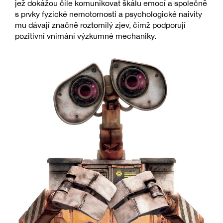
jež dokážou čile komunikovat škálu emocí a společně
s prvky fyzické nemotornosti a psychologické naivity
mu dávají značně roztomilý zjev, čímž podporují
pozitivní vnímání výzkumné mechaniky.