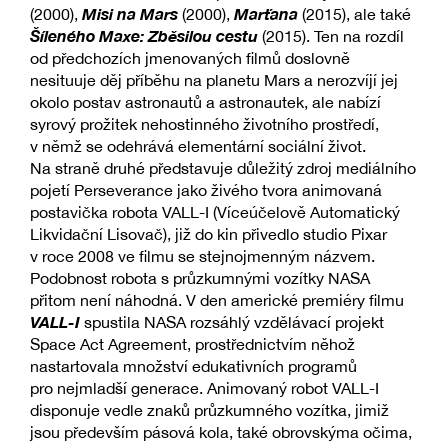
Misi na Mars
Marťana
(2000),
(2000),
(2015), ale také
Šíleného Maxe: Zběsilou cestu
(2015). Ten na rozdíl
od předchozích jmenovaných filmů doslovně
nesituuje děj příběhu na planetu Mars a nerozvíjí jej
okolo postav astronautů a astronautek, ale nabízí
syrový prožitek nehostinného životního prostředí,
v němž se odehrává elementární sociální život.
Na straně druhé představuje důležitý zdroj mediálního
pojetí Perseverance jako živého tvora animovaná
postavička robota VALL-I (Víceúčelově Automatický
Likvidační Lisovač), již do kin přivedlo studio Pixar
v roce 2008 ve filmu se stejnojmenným názvem.
Podobnost robota s průzkumnými vozítky NASA
přitom není náhodná. V den americké premiéry filmu
VALL-I
spustila NASA rozsáhlý vzdělávací projekt
Space Act Agreement, prostřednictvím něhož
nastartovala množství edukativních programů
pro nejmladší generace. Animovaný robot VALL-I
disponuje vedle znaků průzkumného vozítka, jimiž
jsou především pásová kola, také obrovskýma očima,