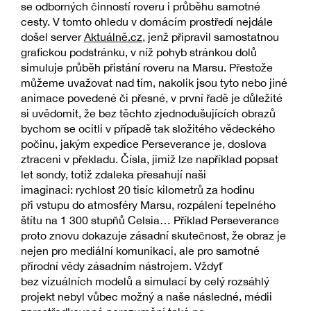
se odborných činností roveru i průběhu samotné
cesty. V tomto ohledu v domácím prostředí nejdále
došel server
Aktuálně.cz
, jenž připravil samostatnou
grafickou podstránku, v níž pohyb stránkou dolů
simuluje průběh přistání roveru na Marsu. Přestože
můžeme uvažovat nad tím, nakolik jsou tyto nebo jiné
animace povedené či přesné, v první řadě je důležité
si uvědomit, že bez těchto zjednodušujících obrazů
bychom se ocitli v případě tak složitého vědeckého
počinu, jakým expedice Perseverance je, doslova
ztraceni v překladu. Čísla, jimiž lze například popsat
let sondy, totiž zdaleka přesahují naši
imaginaci: rychlost 20 tisíc kilometrů za hodinu
při vstupu do atmosféry Marsu, rozpálení tepelného
štítu na 1 300 stupňů Celsia… Příklad Perseverance
proto znovu dokazuje zásadní skutečnost, že obraz je
nejen pro mediální komunikaci, ale pro samotné
přírodní vědy zásadním nástrojem. Vždyť
bez vizuálních modelů a simulací by celý rozsáhlý
projekt nebyl vůbec možný a naše následné, médii