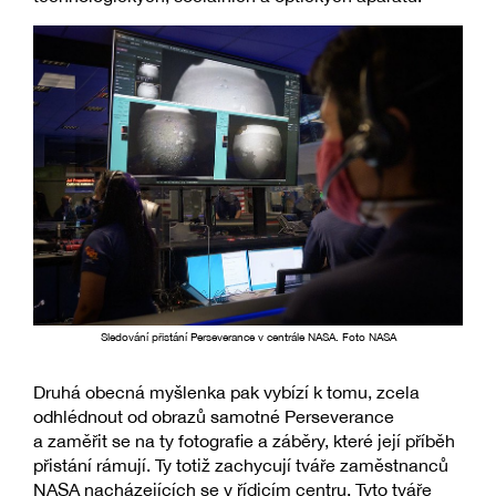
Sledování přistání Perseverance v centrále NASA. Foto NASA
Druhá obecná myšlenka pak vybízí k tomu, zcela
odhlédnout od obrazů samotné Perseverance
a zaměřit se na ty fotografie a záběry, které její příběh
přistání rámují. Ty totiž zachycují tváře zaměstnanců
NASA nacházejících se v řídicím centru. Tyto tváře