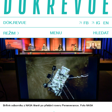
DOK.REVUE
FB
IG
EN
MENU
HLEDAT
REŽIM
Brífink odborníku z NASA těsně po přistání roveru Perseverance. Foto NASA