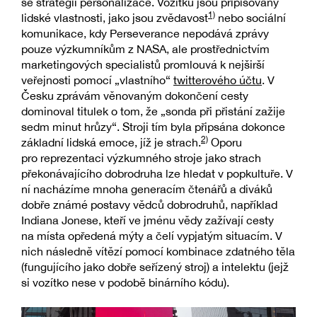
se strategií personalizace. Vozítku jsou připisovány
1)
lidské vlastnosti, jako jsou zvědavost
nebo sociální
komunikace, kdy Perseverance nepodává zprávy
pouze výzkumníkům z NASA, ale prostřednictvím
marketingových specialistů promlouvá k nejširší
veřejnosti pomocí „vlastního“
twitterového účtu
. V
Česku zprávám věnovaným dokončení cesty
dominoval titulek o tom, že „sonda při přistání zažije
sedm minut hrůzy“. Stroji tím byla připsána dokonce
2)
základní lidská emoce, jíž je strach.
Oporu
pro reprezentaci výzkumného stroje jako strach
překonávajícího dobrodruha lze hledat v popkultuře. V
ní nacházíme mnoha generacím čtenářů a diváků
dobře známé postavy vědců dobrodruhů, například
Indiana Jonese, kteří ve jménu vědy zažívají cesty
na místa opředená mýty a čelí vypjatým situacím. V
nich následně vítězí pomocí kombinace zdatného těla
(fungujícího jako dobře seřízený stroj) a intelektu (jejž
si vozítko nese v podobě binárního kódu).