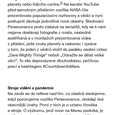
3)
planety nebo řídicího centra.
Na kanále YouTube
před samotným přistáním vozítka NASA čile
prezentovala popularizační rozhovory s vědci a nyní
postupně dávkuje jednotlivé nové obsahy. Sledování
Perseverance proto získává na serialitě, kdy se k nám
nejprve dostávají fotografie z místa, následně
sestříhaná a v montážích prezentovaná videa
z přistání, poté zvuky planety a nakonec i zpráva
o tom, že jeden z vědců vložil do padáku osobní vzkaz
„Dare Mighty Things“ neboli „Odvažte se dělat velké
věci“. To vše doprovázené dlouhodobou, pečlivou
prací s hashtagem #CountdowntoMars.
Stroje vidění a pandemie
Na závěr se do reflexe nad tím, co vlastně sledujeme,
když pozorujeme vozítko Perseverance, vkrádají dvě
obecnější úvahy. První z nich je o vztahu člověka
a stroje. O výzkumu, jenž rover na Marsu podniká, je