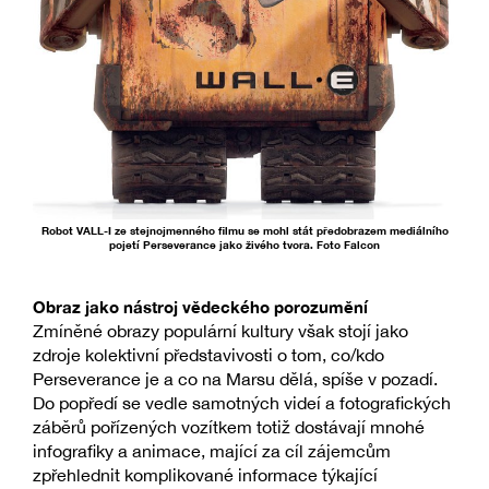
Robot VALL-I ze stejnojmenného filmu se mohl stát předobrazem mediálního
pojetí Perseverance jako živého tvora. Foto Falcon
Obraz jako nástroj vědeckého porozumění
Zmíněné obrazy populární kultury však stojí jako
zdroje kolektivní představivosti o tom, co/kdo
Perseverance je a co na Marsu dělá, spíše v pozadí.
Do popředí se vedle samotných videí a fotografických
záběrů pořízených vozítkem totiž dostávají mnohé
infografiky a animace, mající za cíl zájemcům
zpřehlednit komplikované informace týkající