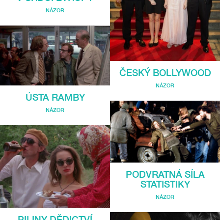
NÁZOR
ČESKÝ BOLLYWOOD
NÁZOR
ÚSTA RAMBY
NÁZOR
PODVRATNÁ SÍLA
STATISTIKY
NÁZOR
PILINY DĚDICTVÍ