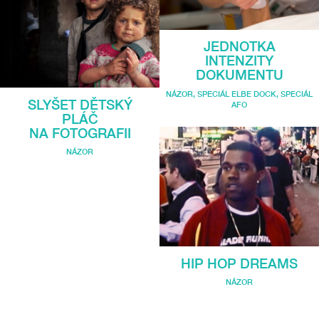
JEDNOTKA
INTENZITY
DOKUMENTU
NÁZOR
,
SPECIÁL ELBE DOCK
,
SPECIÁL
SLYŠET DĚTSKÝ
AFO
PLÁČ
NA FOTOGRAFII
NÁZOR
HIP HOP DREAMS
NÁZOR