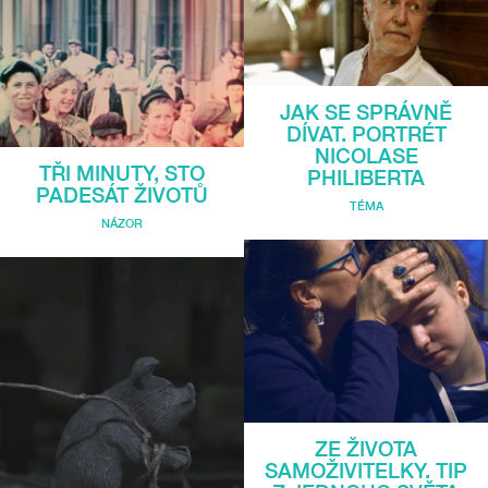
JAK SE SPRÁVNĚ
DÍVAT. PORTRÉT
NICOLASE
TŘI MINUTY, STO
PHILIBERTA
PADESÁT ŽIVOTŮ
TÉMA
NÁZOR
ZE ŽIVOTA
SAMOŽIVITELKY. TIP