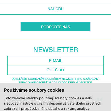
NAHORU
PODPOŘTE NÁS
NEWSLETTER
ODESLAT
ODESLÁNÍM SOUHLASÍM S ODBĚREM NEWSLETTERU A ZÁSADAMI
ZPRACOVÁNÍ OSOBNÍCH ÚDAJŮ DOC.DREAM. VÍCE ZDE.
Používáme soubory cookies
Tyto webové stránky používají soubory cookies a další
JI.HLAVA
CDF
sledovací nástroje s cílem vylepšení uživatelského prostředí,
zobrazení přizpůsobeného obsahu a reklam, analýzy