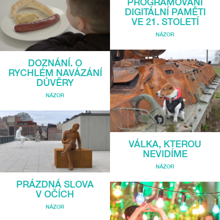
PROGRAMOVÁNÍ
DIGITÁLNÍ PAMĚTI
VE 21. STOLETÍ
NÁZOR
DOZNÁNÍ. O
RYCHLÉM NAVÁZÁNÍ
DŮVĚRY
NÁZOR
VÁLKA, KTEROU
NEVIDÍME
NÁZOR
PRÁZDNÁ SLOVA
V OČÍCH
NÁZOR