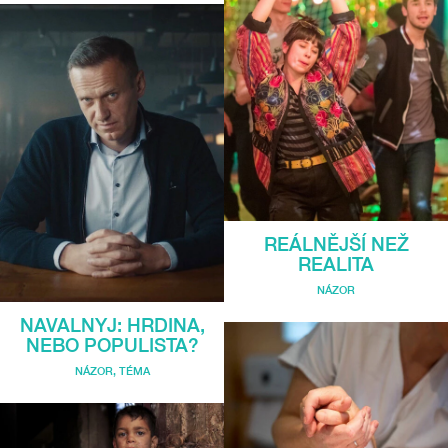
REÁLNĚJŠÍ NEŽ
REALITA
NÁZOR
NAVALNYJ: HRDINA,
NEBO POPULISTA?
NÁZOR
,
TÉMA