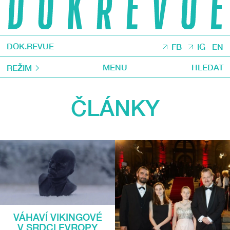
DOK.REVUE
FB
IG
EN
MENU
HLEDAT
REŽIM
ČLÁNKY
VÁHAVÍ VIKINGOVÉ
V SRDCI EVROPY