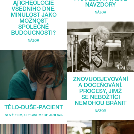
ARCHEOLOGIE
NAVZDORY
VŠEDNÍHO DNE.
NÁZOR
MINULOST JAKO
MOŽNOST
SPOLEČNÉ
BUDOUCNOSTI?
NÁZOR
ZNOVUOBJEVOVÁNÍ
A DOCEŇOVÁNÍ.
PROCESY, JIMŽ
SE NEBOŽTÍCI
NEMOHOU BRÁNIT
TĚLO-DUŠE-PACIENT
NÁZOR
NOVÝ FILM
,
SPECIÁL MFDF JI.HLAVA