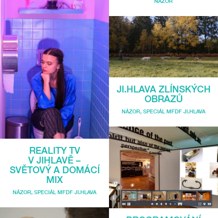
NÁZOR
JI.HLAVA ZLÍNSKÝCH
OBRAZŮ
NÁZOR
,
SPECIÁL MFDF JI.HLAVA
REALITY TV
V JIHLAVĚ –
SVĚTOVÝ A DOMÁCÍ
MIX
NÁZOR
,
SPECIÁL MFDF JI.HLAVA