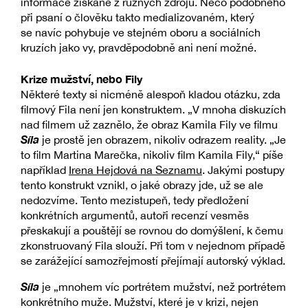
informace získané z různých zdrojů. Něco podobného
při psaní o člověku takto medializovaném, který
se navíc pohybuje ve stejném oboru a sociálních
kruzích jako vy, pravděpodobně ani není možné.
Krize mužství, nebo Fily
Některé texty si nicméně alespoň kladou otázku, zda
filmový Fila není jen konstruktem. „V mnoha diskuzích
nad filmem už zaznělo, že obraz Kamila Fily ve filmu
Síla
je prostě jen obrazem, nikoliv odrazem reality. „Je
to film Martina Marečka, nikoliv film Kamila Fily,“ píše
například
Irena Hejdová na Seznamu
. Jakými postupy
tento konstrukt vznikl, o jaké obrazy jde, už se ale
nedozvíme. Tento mezistupeň, tedy předložení
konkrétních argumentů, autoři recenzí vesměs
přeskakují a pouštějí se rovnou do domýšlení, k čemu
zkonstruovaný Fila slouží. Při tom v nejednom případě
se zarážející samozřejmostí přejímají autorský výklad.
Síla
je „mnohem víc portrétem mužství, než portrétem
konkrétního muže. Mužství, které je v krizi, nejen