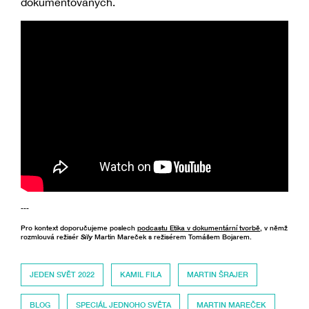
dokumentovaných.
---
Pro kontext doporučujeme poslech
podcastu Etika v dokumentární tvorbě
, v němž
rozmlouvá režisér
Síly
Martin Mareček s režisérem Tomášem Bojarem.
JEDEN SVĚT 2022
KAMIL FILA
MARTIN ŠRAJER
BLOG
SPECIÁL JEDNOHO SVĚTA
MARTIN MAREČEK