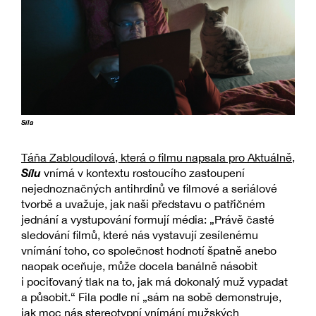
Síla
Táňa Zabloudilová, která o filmu napsala pro Aktuálně
,
Sílu
vnímá v kontextu rostoucího zastoupení
nejednoznačných antihrdinů ve filmové a seriálové
tvorbě a uvažuje, jak naši představu o patřičném
jednání a vystupování formují média: „Právě časté
sledování filmů, které nás vystavují zesílenému
vnímání toho, co společnost hodnotí špatně anebo
naopak oceňuje, může docela banálně násobit
i pociťovaný tlak na to, jak má dokonalý muž vypadat
a působit.“ Fila podle ní „sám na sobě demonstruje,
jak moc nás stereotypní vnímání mužských