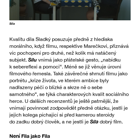
Síla
Kvalitu díla Sladký posuzuje předně z hlediska
morálního, když filmu, respektive Marečkovi, přiznává
víc pochopení pro druhé, než kolik má natáčený
Sílu
subjekt.
vnímá jako přátelské gesto, „nabídku
k sebereflexi a pomoci“. Méně se již věnuje úrovni
filmového řemesla. Také závěrečné shrnutí filmu jako
portrétu „krize života, ve kterém ambice byly
nadřazeny péči o blízké a skrze ně o sebe
samotného“, se týká charakterových kvalit sociálního
herce. U dalších recenzentů je ještě patrnější, že
vnímají povinnost zodpovědět předně otázku, jestli je
jejich kolega píchající si před kamerou steroidy
Síla
do zadku dobrý člověk, a ne jestli je
dobrý film.
Není Fila jako Fila