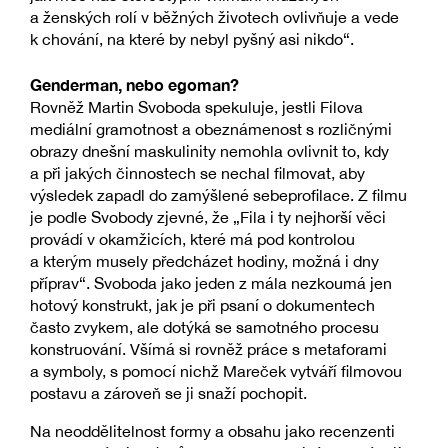
a ženských rolí v běžných životech ovlivňuje a vede
k chování, na které by nebyl pyšný asi nikdo“.
Genderman, nebo egoman?
Rovněž Martin Svoboda spekuluje, jestli Filova
mediální gramotnost a obeznámenost s rozličnými
obrazy dnešní maskulinity nemohla ovlivnit to, kdy
a při jakých činnostech se nechal filmovat, aby
výsledek zapadl do zamýšlené sebeprofilace. Z filmu
je podle Svobody zjevné, že „Fila i ty nejhorší věci
provádí v okamžicích, které má pod kontrolou
a kterým musely předcházet hodiny, možná i dny
příprav“. Svoboda jako jeden z mála nezkoumá jen
hotový konstrukt, jak je při psaní o dokumentech
často zvykem, ale dotýká se samotného procesu
konstruování. Všímá si rovněž práce s metaforami
a symboly, s pomocí nichž Mareček vytváří filmovou
postavu a zároveň se ji snaží pochopit.
Na neoddělitelnost formy a obsahu jako recenzenti