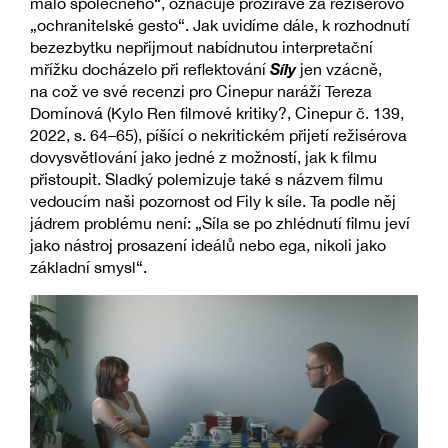
málo společného“, označuje prozíravě za režisérovo
„ochranitelské gesto“. Jak uvidíme dále, k rozhodnutí
bezezbytku nepřijmout nabídnutou interpretační
Síly
mřížku docházelo při reflektování
jen vzácně,
na což ve své recenzi pro Cinepur naráží Tereza
Domínová (Kylo Ren filmové kritiky?, Cinepur č. 139,
2022, s. 64–65), píšící o nekritickém přijetí režisérova
dovysvětlování jako jedné z možností, jak k filmu
přistoupit. Sladký polemizuje také s názvem filmu
vedoucím naši pozornost od Fily k síle. Ta podle něj
jádrem problému není: „Síla se po zhlédnutí filmu jeví
jako nástroj prosazení ideálů nebo ega, nikoli jako
základní smysl“.