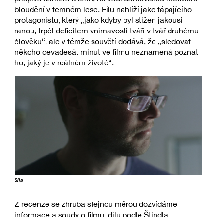
bloudění v temném lese. Filu nahlíží jako tápajícího
protagonistu, který „jako kdyby byl stižen jakousi
ranou, trpěl deficitem vnímavosti tváří v tvář druhému
člověku“, ale v témže souvětí dodává, že „sledovat
někoho devadesát minut ve filmu neznamená poznat
ho, jaký je v reálném životě“.
Síla
Z recenze se zhruba stejnou měrou dozvídáme
informace a soudy o filmu, dílu podle Štindla