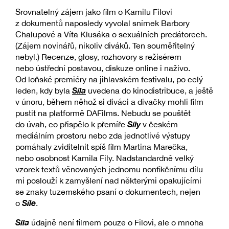
Srovnatelný zájem jako film o Kamilu Filovi
z dokumentů naposledy vyvolal snímek Barbory
Chalupové a Víta Klusáka o sexuálních predátorech.
(Zájem novinářů, nikoliv diváků. Ten souměřitelný
nebyl.) Recenze, glosy, rozhovory s režisérem
nebo ústřední postavou, diskuze online i naživo.
Od loňské premiéry na jihlavském festivalu, po celý
Síla
leden, kdy byla
uvedena do kinodistribuce, a ještě
v únoru, během něhož si diváci a divačky mohli film
pustit na platformě DAFilms. Nebudu se pouštět
Síly
do úvah, co přispělo k přemíře
v českém
mediálním prostoru nebo zda jednotlivé výstupy
pomáhaly zviditelnit spíš film Martina Marečka,
nebo osobnost Kamila Fily. Nadstandardně velký
vzorek textů věnovaných jednomu nonfikčnímu dílu
mi poslouží k zamyšlení nad některými opakujícími
se znaky tuzemského psaní o dokumentech, nejen
Síle
o
.
Síla
údajně není filmem pouze o Filovi, ale o mnoha