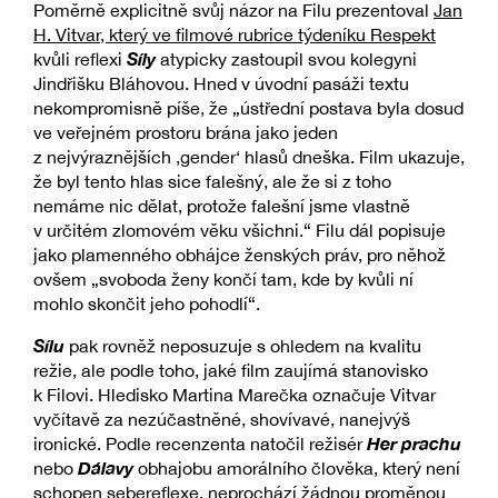
Poměrně explicitně svůj názor na Filu prezentoval
Jan
H. Vitvar, který ve filmové rubrice týdeníku Respekt
Síly
kvůli reflexi
atypicky zastoupil svou kolegyni
Jindřišku Bláhovou. Hned v úvodní pasáži textu
nekompromisně píše, že „ústřední postava byla dosud
ve veřejném prostoru brána jako jeden
z nejvýraznějších ‚gender‘ hlasů dneška. Film ukazuje,
že byl tento hlas sice falešný, ale že si z toho
nemáme nic dělat, protože falešní jsme vlastně
v určitém zlomovém věku všichni.“ Filu dál popisuje
jako plamenného obhájce ženských práv, pro něhož
ovšem „svoboda ženy končí tam, kde by kvůli ní
mohlo skončit jeho pohodlí“.
Sílu
pak rovněž neposuzuje s ohledem na kvalitu
režie, ale podle toho, jaké film zaujímá stanovisko
k Filovi. Hledisko Martina Marečka označuje Vitvar
vyčítavě za nezúčastněné, shovívavé, nanejvýš
Her prachu
ironické. Podle recenzenta natočil režisér
Dálavy
nebo
obhajobu amorálního člověka, který není
schopen sebereflexe, neprochází žádnou proměnou