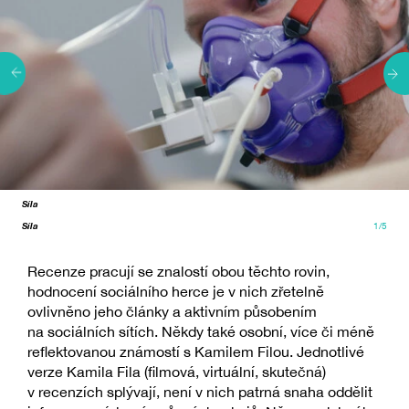
Síla
Síla
1/5
Recenze pracují se znalostí obou těchto rovin,
hodnocení sociálního herce je v nich zřetelně
ovlivněno jeho články a aktivním působením
na sociálních sítích. Někdy také osobní, více či méně
reflektovanou známostí s Kamilem Filou. Jednotlivé
verze Kamila Fila (filmová, virtuální, skutečná)
v recenzích splývají, není v nich patrná snaha oddělit