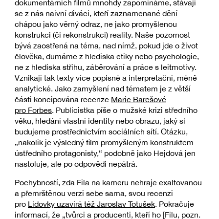
dokumentárních filmů mnohdy zapomínáme, stávají
se z nás naivní diváci, kteří zaznamenané dění
chápou jako věrný odraz, ne jako promyšlenou
konstrukci (či rekonstrukci) reality. Naše pozornost
bývá zaostřená na téma, nad nímž, pokud jde o život
člověka, dumáme z hlediska etiky nebo psychologie,
ne z hlediska střihu, záběrování a práce s leitmotivy.
Vznikají tak texty více popisné a interpretační, méně
analytické. Jako zamyšlení nad tématem je z větší
části koncipována recenze
Marie Barešové
pro Forbes
. Publicistka píše o mužské krizi středního
věku, hledání vlastní identity nebo obrazu, jaký si
budujeme prostřednictvím sociálních sítí. Otázku,
„nakolik je výsledný film promyšleným konstruktem
ústředního protagonisty,“ podobně jako Hejdová jen
nastoluje, ale po odpovědi nepátrá.
Pochybností, zda Fila na kameru nehraje exaltovanou
a přemrštěnou verzi sebe sama, svou recenzi
pro
Lidovky uzavírá též Jaroslav Totušek
. Pokračuje
informací, že „tvůrci a producenti, kteří ho [Filu, pozn.