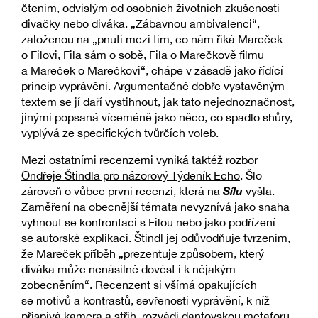
čtením, odvislým od osobních životních zkušeností
divačky nebo diváka. „Zábavnou ambivalenci“,
založenou na „pnutí mezi tím, co nám říká Mareček
o Filovi, Fila sám o sobě, Fila o Marečkově filmu
a Mareček o Marečkovi“, chápe v zásadě jako řídící
princip vyprávění. Argumentačně dobře vystavěným
textem se jí daří vystihnout, jak tato nejednoznačnost,
jinými popsaná víceméně jako něco, co spadlo shůry,
vyplývá ze specifických tvůrčích voleb.
Mezi ostatními recenzemi vyniká taktéž rozbor
Ondřeje Štindla pro názorový Týdeník Echo
. Šlo
Sílu
zároveň o vůbec první recenzi, která na
vyšla.
Zaměření na obecnější témata nevyznívá jako snaha
vyhnout se konfrontaci s Filou nebo jako podřízení
se autorské explikaci. Štindl jej odůvodňuje tvrzením,
že Mareček příběh „prezentuje způsobem, který
diváka může nenásilně dovést i k nějakým
zobecněním“. Recenzent si všímá opakujících
se motivů a kontrastů, sevřenosti vyprávění, k níž
přispívá kamera a střih, rozvádí dantovskou metaforu