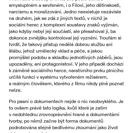
smysluplném a sevřeném, i o Filovi, jeho dětinskosti,
narcismu a moralizování. Jedno neexistuje nezávisle
na druhém, jak se zdá z jiných textů, v nichž je
sociální herec z komplexní soustavy znaků vyjímán,
jako kdyby nebyl její součástí, ale přesahoval ji, ba
dokonce zvnějšku kontroloval její vyznění. Troufám si
tvrdit, že takový přístup nedělá dobrou službu ani
štábu, jehož umělecký vklad a péče, s jakou
promýšlel podobu a skladbu jednotlivých záběrů, jsou
upozaděny, ani protagonistovi. V jeho případě dochází
k záměně sociálního herce, narativního prvku plnícího
určité funkci v systému vytvořeném režisérem,
s reálným člověkem, kterého z filmu nikdy plně poznat
nelze.
Pro psaní o dokumentech nejde o nic neobvyklého. Je
to ovšem právě tato logika, kvůli které je zatím
v nedohlednu zrovnoprávnění hrané a dokumentární
tvorby, po němž začne být forma dokumentů
podrobována stejně bedlivému zkoumání jako život