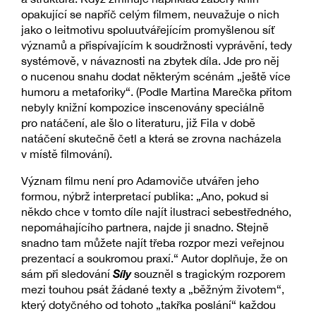
opakující se napříč celým filmem, neuvažuje o nich
jako o leitmotivu spoluutvářejícím promyšlenou síť
významů a přispívajícím k soudržnosti vyprávění, tedy
systémově, v návaznosti na zbytek díla. Jde pro něj
o nucenou snahu dodat některým scénám „ještě více
humoru a metaforiky“. (Podle Martina Marečka přitom
nebyly knižní kompozice inscenovány speciálně
pro natáčení, ale šlo o literaturu, již Fila v době
natáčení skutečně četl a která se zrovna nacházela
v místě filmování).
Význam filmu není pro Adamoviče utvářen jeho
formou, nýbrž interpretací publika: „Ano, pokud si
někdo chce v tomto díle najít ilustraci sebestředného,
nepomáhajícího partnera, najde ji snadno. Stejně
snadno tam můžete najít třeba rozpor mezi veřejnou
prezentací a soukromou praxí.“ Autor doplňuje, že on
Síly
sám při sledování
souzněl s tragickým rozporem
mezi touhou psát žádané texty a „běžným životem“,
který dotyčného od tohoto „takřka poslání“ každou