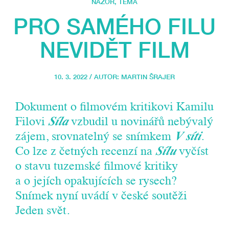
NÁZOR
,
TÉMA
PRO SAMÉHO FILU
NEVIDĚT FILM
10. 3. 2022 / AUTOR:
MARTIN ŠRAJER
Dokument o filmovém kritikovi Kamilu
Filovi
Síla
vzbudil u novinářů nebývalý
zájem, srovnatelný se snímkem
V síti
.
Co lze z četných recenzí na
Sílu
vyčíst
o stavu tuzemské filmové kritiky
a o jejích opakujících se rysech?
Snímek nyní uvádí v české soutěži
Jeden svět.