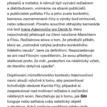
přesahů a metafor, k němuž byli vyzváni režisérem
a distributorem, vnímáme na straně publicistů
a publicistek potřebu Filu a jeho zcela konkrétní,
kamerou zaznamenané činy a výroky buď omlouvat,
nebo odsuzovat. Povahu soucitné obhajoby kamaráda
má text
Ivana Adamoviče pro Deník N
, který
nejochotněji přistoupil na čtení navržené Marečkem
a Filou. Režisérova slova o tom, že předložil příběh,
který se „rozhodně netýká jednoho konkrétního
lidského osudu“, bere za definitivní. Nepozastavuje
se ani nad Filovým vysvětlením, že svou přítelkyni
stalkoval proto, že měl „podezření na násilnický vztah,
do kterého dotyčná upadla“.
Doplňování mimofilmového kontextu Adamovičovi
navíc slouží výlučně k tomu, aby prezentoval
lichotivější obrázek Kamila Fily, případně si
zaspekuloval nad motivací režiséra k začlenění
Síla
některých scén. Nevztahuje jej k tomu, jak
funguje nebo selhává coby estetický objekt
a struktura. Když zmiňuje například záběry knih