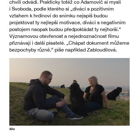
chvíli odvádí. Prakticky totéž co Adamovič si myslí
i Svoboda, podle kterého si „diváci s pozitivním
vztahem k hrdinovi do snímku nejspíš budou
projektovat ty nejlepší motivace, diváci s negativním
postojem naopak budou předpokládat ty nejhorší.“
Významovou otevřenost a nejednoznačnost filmu
přiznávají i další pisatelé. „Chápat dokument můžeme
bezpochyby různě,“ píše například Zabloudilová.
Síla