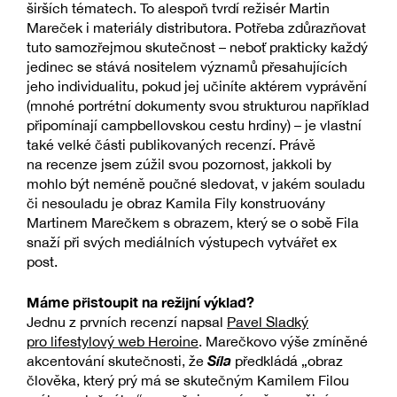
širších tématech. To alespoň tvrdí režisér Martin
Mareček i materiály distributora. Potřeba zdůrazňovat
tuto samozřejmou skutečnost – neboť prakticky každý
jedinec se stává nositelem významů přesahujících
jeho individualitu, pokud jej učiníte aktérem vyprávění
(mnohé portrétní dokumenty svou strukturou například
připomínají campbellovskou cestu hrdiny) – je vlastní
také velké části publikovaných recenzí. Právě
na recenze jsem zúžil svou pozornost, jakkoli by
mohlo být neméně poučné sledovat, v jakém souladu
či nesouladu je obraz Kamila Fily konstruovány
Martinem Marečkem s obrazem, který se o sobě Fila
snaží při svých mediálních výstupech vytvářet ex
post.
Máme přistoupit na režijní výklad?
Jednu z prvních recenzí napsal
Pavel Sladký
pro lifestylový web Heroine
. Marečkovo výše zmíněné
Síla
akcentování skutečnosti, že
předkládá „obraz
člověka, který prý má se skutečným Kamilem Filou