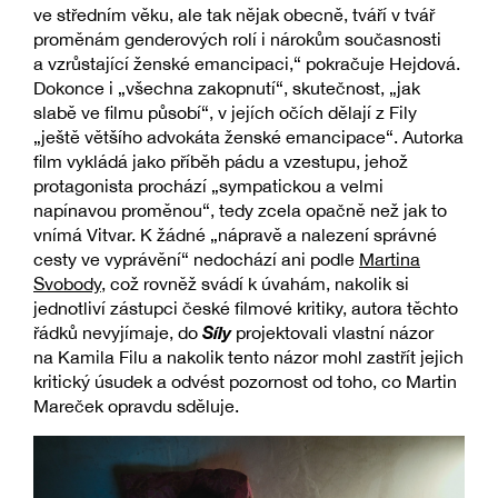
ve středním věku, ale tak nějak obecně, tváří v tvář
proměnám genderových rolí i nárokům současnosti
a vzrůstající ženské emancipaci,“ pokračuje Hejdová.
Dokonce i „všechna zakopnutí“, skutečnost, „jak
slabě ve filmu působí“, v jejích očích dělají z Fily
„ještě většího advokáta ženské emancipace“. Autorka
film vykládá jako příběh pádu a vzestupu, jehož
protagonista prochází „sympatickou a velmi
napínavou proměnou“, tedy zcela opačně než jak to
vnímá Vitvar. K žádné „nápravě a nalezení správné
cesty ve vyprávění“ nedochází ani podle
Martina
Svobody
, což rovněž svádí k úvahám, nakolik si
jednotliví zástupci české filmové kritiky, autora těchto
Síly
řádků nevyjímaje, do
projektovali vlastní názor
na Kamila Filu a nakolik tento názor mohl zastřít jejich
kritický úsudek a odvést pozornost od toho, co Martin
Mareček opravdu sděluje.