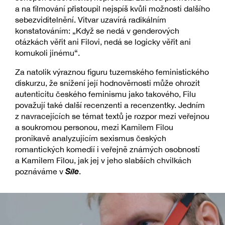
a na filmování přistoupil nejspíš kvůli možnosti dalšího
sebezviditelnění. Vitvar uzavírá radikálním
konstatováním: „Když se nedá v genderových
otázkách věřit ani Filovi, nedá se logicky věřit ani
komukoli jinému“.
Za natolik výraznou figuru tuzemského feministického
diskurzu, že snížení její hodnověrnosti může ohrozit
autenticitu českého feminismu jako takového, Filu
považují také další recenzenti a recenzentky. Jedním
z navracejících se témat textů je rozpor mezi veřejnou
a soukromou personou, mezi Kamilem Filou
pronikavě analyzujícím sexismus českých
romantických komedií i veřejně známých osobností
a Kamilem Filou, jak jej v jeho slabších chvilkách
Síle
poznáváme v
.