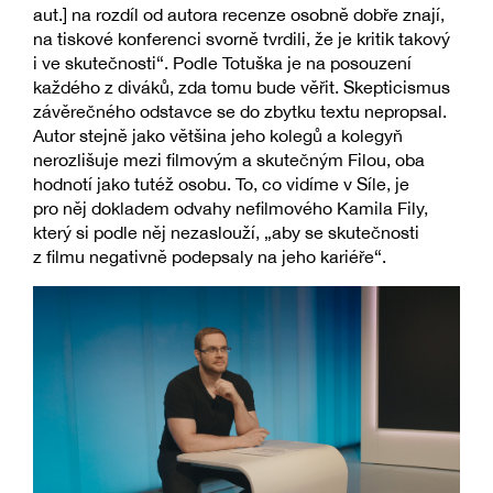
aut.] na rozdíl od autora recenze osobně dobře znají,
na tiskové konferenci svorně tvrdili, že je kritik takový
i ve skutečnosti“. Podle Totuška je na posouzení
každého z diváků, zda tomu bude věřit. Skepticismus
závěrečného odstavce se do zbytku textu nepropsal.
Autor stejně jako většina jeho kolegů a kolegyň
nerozlišuje mezi filmovým a skutečným Filou, oba
hodnotí jako tutéž osobu. To, co vidíme v Síle, je
pro něj dokladem odvahy nefilmového Kamila Fily,
který si podle něj nezaslouží, „aby se skutečnosti
z filmu negativně podepsaly na jeho kariéře“.