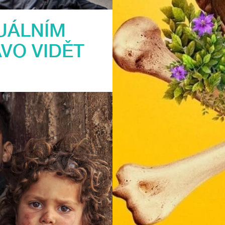
UÁLNÍM
VO VIDĚT