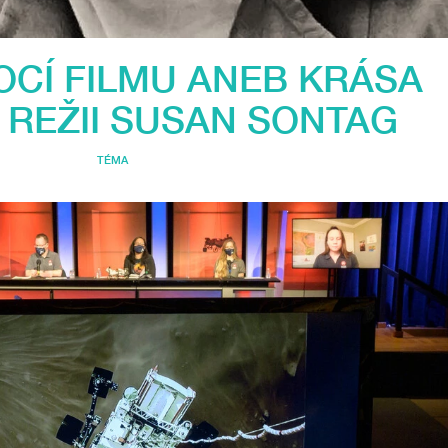
OCÍ FILMU ANEB KRÁSA
 REŽII SUSAN SONTAG
TÉMA