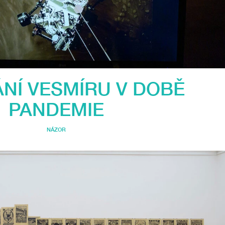
NÍ VESMÍRU V DOBĚ
PANDEMIE
NÁZOR