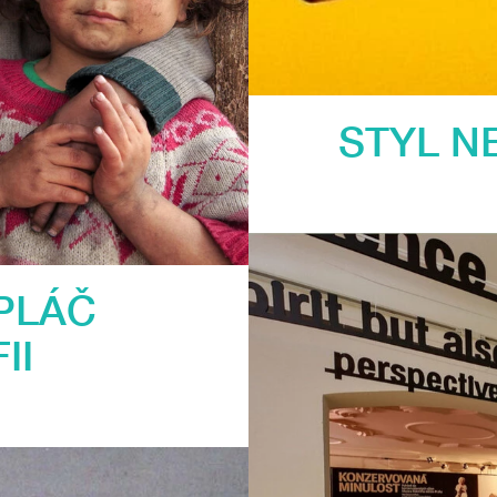
STYL N
PLÁČ
II