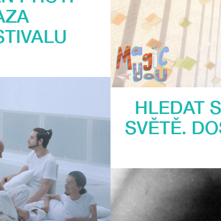
AZA
STIVALU
HLEDAT S
SVĚTĚ. D