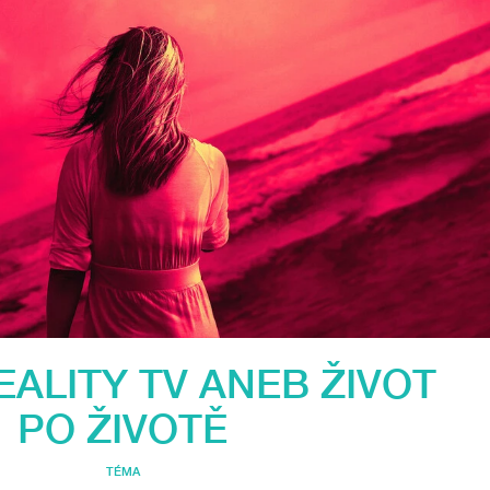
ALITY TV ANEB ŽIVOT
PO ŽIVOTĚ
TÉMA