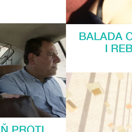
BALADA O
I RE
Ň PROTI