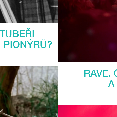
TUBEŘI
 PIONÝRŮ?
RAVE.
A