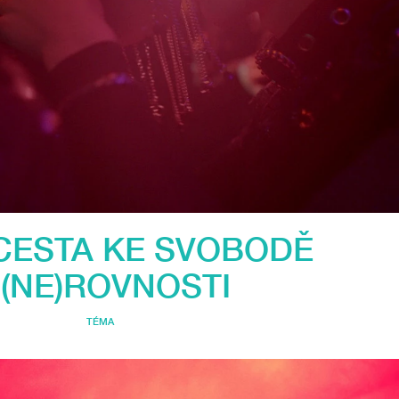
 CESTA KE SVOBODĚ
 (NE)ROVNOSTI
TÉMA