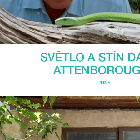
SVĚTLO A STÍN D
ATTENBOROU
TÉMA