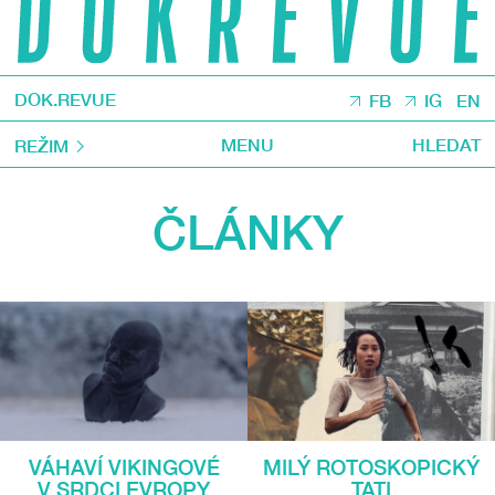
DOK.REVUE
FB
IG
EN
MENU
HLEDAT
REŽIM
ČLÁNKY
VÁHAVÍ VIKINGOVÉ
MILÝ ROTOSKOPICKÝ
V SRDCI EVROPY
TATI