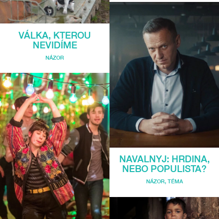
VÁLKA, KTEROU
NEVIDÍME
NÁZOR
NAVALNYJ: HRDINA,
NEBO POPULISTA?
NÁZOR
,
TÉMA