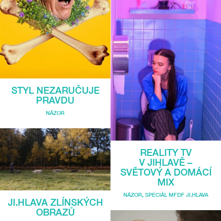
STYL NEZARUČUJE
PRAVDU
NÁZOR
REALITY TV
V JIHLAVĚ –
SVĚTOVÝ A DOMÁCÍ
MIX
NÁZOR
,
SPECIÁL MFDF JI.HLAVA
JI.HLAVA ZLÍNSKÝCH
OBRAZŮ