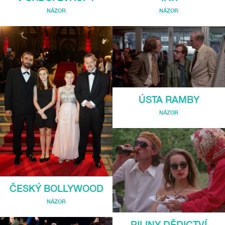
NÁZOR
NÁZOR
ÚSTA RAMBY
NÁZOR
ČESKÝ BOLLYWOOD
NÁZOR
PILINY DĚDICTVÍ