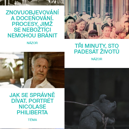
ZNOVUOBJEVOVÁNÍ
A DOCEŇOVÁNÍ.
PROCESY, JIMŽ
SE NEBOŽTÍCI
NEMOHOU BRÁNIT
NÁZOR
TŘI MINUTY, STO
PADESÁT ŽIVOTŮ
NÁZOR
JAK SE SPRÁVNĚ
DÍVAT. PORTRÉT
NICOLASE
PHILIBERTA
TÉMA