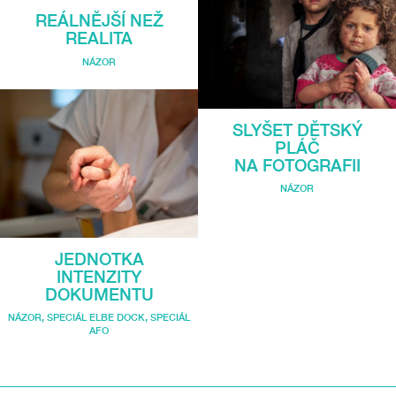
REÁLNĚJŠÍ NEŽ
REALITA
NÁZOR
SLYŠET DĚTSKÝ
PLÁČ
NA FOTOGRAFII
NÁZOR
JEDNOTKA
INTENZITY
DOKUMENTU
NÁZOR
,
SPECIÁL ELBE DOCK
,
SPECIÁL
AFO