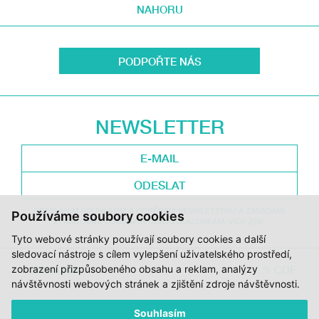
NAHORU
PODPOŘTE NÁS
NEWSLETTER
ODESLAT
ODESLÁNÍM SOUHLASÍM S ODBĚREM NEWSLETTERU A ZÁSADAMI
Používáme soubory cookies
ZPRACOVÁNÍ OSOBNÍCH ÚDAJŮ DOC.DREAM. VÍCE ZDE.
Tyto webové stránky používají soubory cookies a další
sledovací nástroje s cílem vylepšení uživatelského prostředí,
zobrazení přizpůsobeného obsahu a reklam, analýzy
JI.HLAVA
CDF
návštěvnosti webových stránek a zjištění zdroje návštěvnosti.
Souhlasím
DOK.REVUE