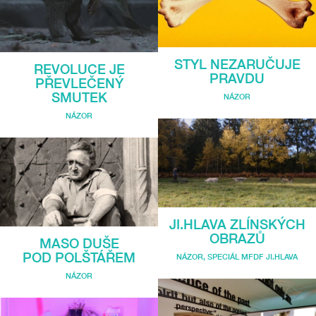
STYL NEZARUČUJE
REVOLUCE JE
PRAVDU
PŘEVLEČENÝ
SMUTEK
NÁZOR
NÁZOR
JI.HLAVA ZLÍNSKÝCH
OBRAZŮ
MASO DUŠE
POD POLŠTÁŘEM
NÁZOR
,
SPECIÁL MFDF JI.HLAVA
NÁZOR