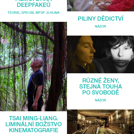
DEEPFAKEŮ
TEORIE
,
SPECIÁL MFDF JI.HLAVA
PILINY DĚDICTVÍ
NÁZOR
RŮZNÉ ŽENY,
STEJNÁ TOUHA
PO SVOBODĚ
NÁZOR
TSAI MING-LIANG.
LIMINÁLNÍ BOŽSTVO
KINEMATOGRAFIE