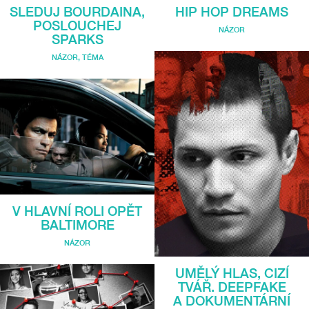
SLEDUJ BOURDAINA,
HIP HOP DREAMS
POSLOUCHEJ
NÁZOR
SPARKS
NÁZOR
,
TÉMA
V HLAVNÍ ROLI OPĚT
BALTIMORE
NÁZOR
UMĚLÝ HLAS, CIZÍ
TVÁŘ. DEEPFAKE
A DOKUMENTÁRNÍ