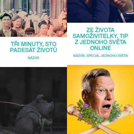
ZE ŽIVOTA
SAMOŽIVITELKY. TIP
Z JEDNOHO SVĚTA
TŘI MINUTY, STO
ONLINE
PADESÁT ŽIVOTŮ
NÁZOR
,
SPECIÁL JEDNOHO SVĚTA
NÁZOR