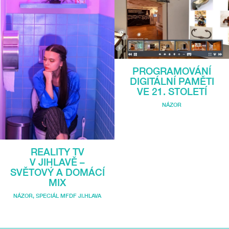
PROGRAMOVÁNÍ
DIGITÁLNÍ PAMĚTI
VE 21. STOLETÍ
NÁZOR
REALITY TV
V JIHLAVĚ –
SVĚTOVÝ A DOMÁCÍ
MIX
NÁZOR
,
SPECIÁL MFDF JI.HLAVA