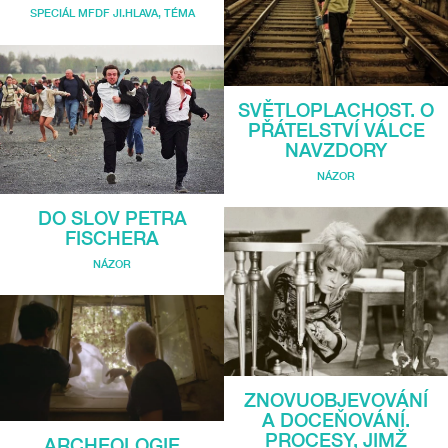
SPECIÁL MFDF JI.HLAVA
,
TÉMA
SVĚTLOPLACHOST. O
PŘÁTELSTVÍ VÁLCE
NAVZDORY
NÁZOR
DO SLOV PETRA
FISCHERA
NÁZOR
ZNOVUOBJEVOVÁNÍ
A DOCEŇOVÁNÍ.
PROCESY, JIMŽ
ARCHEOLOGIE