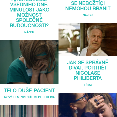
SE NEBOŽTÍCI
VŠEDNÍHO DNE.
NEMOHOU BRÁNIT
MINULOST JAKO
MOŽNOST
NÁZOR
SPOLEČNÉ
BUDOUCNOSTI?
NÁZOR
JAK SE SPRÁVNĚ
DÍVAT. PORTRÉT
NICOLASE
PHILIBERTA
TÉMA
TĚLO-DUŠE-PACIENT
NOVÝ FILM
,
SPECIÁL MFDF JI.HLAVA