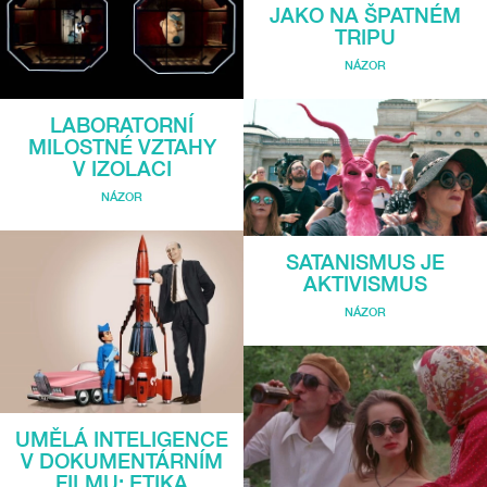
JAKO NA ŠPATNÉM
TRIPU
NÁZOR
LABORATORNÍ
MILOSTNÉ VZTAHY
V IZOLACI
NÁZOR
SATANISMUS JE
AKTIVISMUS
NÁZOR
UMĚLÁ INTELIGENCE
V DOKUMENTÁRNÍM
FILMU: ETIKA