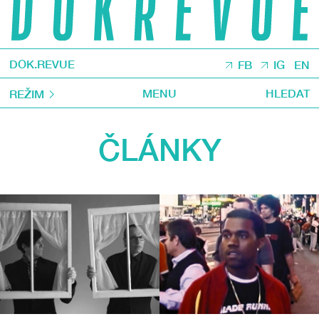
DOK.REVUE
FB
IG
EN
MENU
HLEDAT
REŽIM
ČLÁNKY