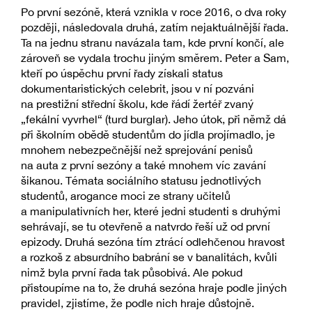
Po první sezóně, která vznikla v roce 2016, o dva roky
později, následovala druhá, zatím nejaktuálnější řada.
Ta na jednu stranu navázala tam, kde první končí, ale
zároveň se vydala trochu jiným směrem. Peter a Sam,
kteří po úspěchu první řady získali status
dokumentaristických celebrit, jsou v ní pozváni
na prestižní střední školu, kde řádí žertéř zvaný
„fekální vyvrhel“ (turd burglar). Jeho útok, při němž dá
při školním obědě studentům do jídla projímadlo, je
mnohem nebezpečnější než sprejování penisů
na auta z první sezóny a také mnohem víc zavání
šikanou. Témata sociálního statusu jednotlivých
studentů, arogance moci ze strany učitelů
a manipulativních her, které jedni studenti s druhými
sehrávají, se tu otevřeně a natvrdo řeší už od první
epizody. Druhá sezóna tím ztrácí odlehčenou hravost
a rozkoš z absurdního babrání se v banalitách, kvůli
nimž byla první řada tak působivá. Ale pokud
přistoupíme na to, že druhá sezóna hraje podle jiných
pravidel, zjistíme, že podle nich hraje důstojně.