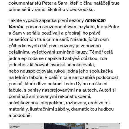
dokumentaristů Peter a Sam, kteří o činu natáčejí true
crime sérii v rámci školního videokroužku.
American
Takhle vypadá zápletka první sezóny
Vandal
, podaná senzacechtivým jazykem, který Peter
a Sam v seriálu používají a přebírají ho právě
ze seriózních true crime sérií. Následujících osm
půlhodinových dílů první sezóny je věnováno
detailnímu vyšetřování zmíněné kauzy. Téměř celá
jedna epizoda se například zabývá otázkou, zda
jednoho z klíčových svědků uspokojovala,
nebo neuspokojovala rukou jedna jeho spolužačka
na letním táboře. V dalším díle se rozebírá podobnost
penisů, které dříve nakreslil sám Dylan na školní
tabule, s penisy nasprejovanými na autech. Autoři si
pomáhají animovanými rekonstrukcemi,
sofistikovanou infografikou, rozhovory, archivními
materiály, ilustračními záběry, dramatickou hudbou
a podobně.