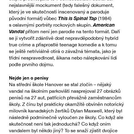
nejslavnější mockument (tedy falešný dokument,
který je ve skutečnosti inscenovaný a paroduje
This is Spinal Tap
původní formát) vůbec
(1984)
American
s oslavnými portréty rockových skupin.
Vandal
přitom není jen parodie na tento formát. Daří
se jí vytvořit zdánlivě dost nepravděpodobný hybrid
true crime a přisprostlé teenage komedie a k tomu
se ještě netriviálně otírá o závažná témata, jako je
třídní nespravedlnost, šikana nebo nálepkování lidí
podle prvního dojmu.
Nejde jen o penisy
Na střední škole Hanover se stal zločin – nějaký
vandal na školním parkovišti nasprejoval 27 obrázků
penisů na 27 aut, patřících převážně zaměstnancům
školy. Z činu byl prakticky okamžitě obviněn notorický
milovník kanadských žertíků Dylan Maxwell, který byl
následně podmínečně vyloučen ze školy. Co když ale
skutečnost není tak jednoduchá? Co když oním
vandalem byl někdo jiný? To se snaží zjistit dvojice