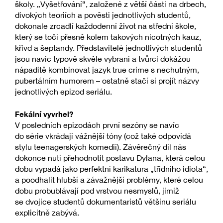
školy. „Vyšetřování“, založené z větší části na drbech,
divokých teoriích a pověsti jednotlivých studentů,
dokonale zrcadlí každodenní život na střední škole,
který se točí přesně kolem takových nicotných kauz,
křivd a šeptandy. Představitelé jednotlivých studentů
jsou navíc typově skvěle vybraní a tvůrci dokážou
nápaditě kombinovat jazyk true crime s nechutným,
pubertálním humorem – ostatně stačí si projít názvy
jednotlivých epizod seriálu.
Fekální vyvrhel?
V posledních epizodách první sezóny se navíc
do série vkrádají vážnější tóny (což také odpovídá
stylu teenagerských komedií). Závěrečný díl nás
dokonce nutí přehodnotit postavu Dylana, která celou
dobu vypadá jako perfektní karikatura „třídního idiota“,
a poodhalit hlubší a závažnější problémy, které celou
dobu probublávají pod vrstvou nesmyslů, jimiž
se dvojice studentů dokumentaristů většinu seriálu
explicitně zabývá.