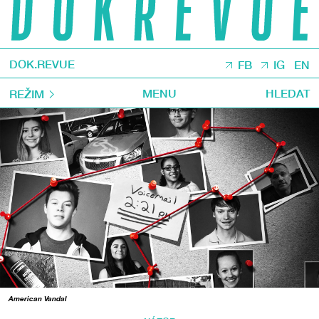
DOK.REVUE
FB
IG
EN
MENU
HLEDAT
REŽIM
American Vandal