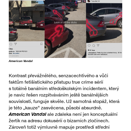
American Vandal
Kontrast převážnělého, senzacechtivého a vůči
faktům fetišistického přístupu true crime sérií
s totálně banálním středoškolským incidentem, který
je navíc řešen rozpitváváním ještě banálnějších
souvislostí, funguje skvěle. Už samotná stopáž, která
je této „kauze“ zasvěcena, působí absurdně.
American Vandal
ale zdaleka není jen konceptuální
žertík na adresu dokusérií o bizarních zločinech.
Zároveň totiž výmluvně mapuje prostředí střední