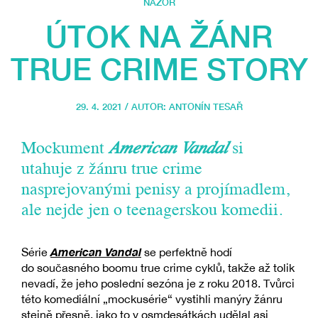
NÁZOR
ÚTOK NA ŽÁNR
TRUE CRIME STORY
29. 4. 2021 / AUTOR:
ANTONÍN TESAŘ
Mockument
American Vandal
si
utahuje z žánru true crime
nasprejovanými penisy a projímadlem,
ale nejde jen o teenagerskou komedii.
American Vandal
Série
se perfektně hodí
do současného boomu true crime cyklů, takže až tolik
nevadí, že jeho poslední sezóna je z roku 2018. Tvůrci
této komediální „mockusérie“ vystihli manýry žánru
stejně přesně, jako to v osmdesátkách udělal asi