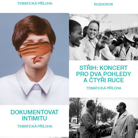
TEMATICKÁ PŘÍLOHA
ROZHOVOR
STŘIH: KONCERT
PRO DVA POHLEDY
A ČTYŘI RUCE
TEMATICKÁ PŘÍLOHA
DOKUMENTOVAT
INTIMITU
TEMATICKÁ PŘÍLOHA