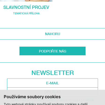
SLAVNOSTNÍ PROJEV
TEMATICKÁ PŘÍLOHA
NAHORU
PODPOŘTE NÁS
NEWSLETTER
ODESLAT
Používáme soubory cookies
ODESLÁNÍM SOUHLASÍM S ODBĚREM NEWSLETTERU A ZÁSADAMI
Tyto webové stránky používají soubory cookies a další
ZPRACOVÁNÍ OSOBNÍCH ÚDAJŮ DOC.DREAM. VÍCE ZDE.