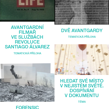
AVANTGARDNÍ
DVĚ AVANTGARDY
FILMAŘ
VE SLUŽBÁCH
TEMATICKÁ PŘÍLOHA
REVOLUCE
SANTIAGO ÁLVAREZ
TEMATICKÁ PŘÍLOHA
HLEDAT SVÉ MÍSTO
V NEJISTÉM SVĚTĚ.
DOSPÍVÁNÍ
V DOKUMENTU
TÉMA
FORENSIC