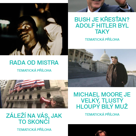
BUSH JE KŘESŤAN?
ADOLF HITLER BYL
TAKY
TEMATICKÁ PŘÍLOHA
RADA OD MISTRA
TEMATICKÁ PŘÍLOHA
MICHAEL MOORE JE
VELKÝ, TLUSTÝ
HLOUPÝ BÍLÝ MUŽ
ZÁLEŽÍ NA VÁS, JAK
TEMATICKÁ PŘÍLOHA
TO SKONČÍ
TEMATICKÁ PŘÍLOHA