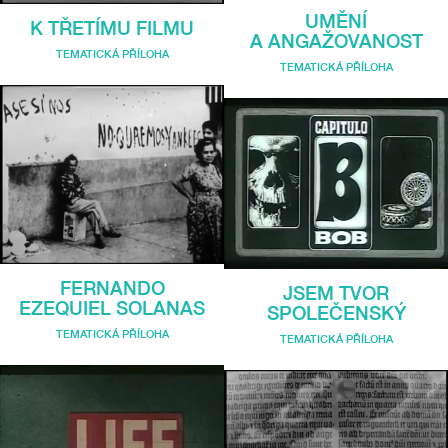
UMĚNÍ
K TŘETÍMU FILMU
A ANGAŽOVANOST
TEMATICKÁ PŘÍLOHA
TEMATICKÁ PŘÍLOHA
FERNANDO
JSEM TVOR
EZEQUIEL SOLANAS
SPOLEČENSKÝ
TEMATICKÁ PŘÍLOHA
TEMATICKÁ PŘÍLOHA