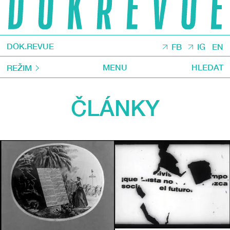
DOK.REVUE
FB
IG
EN
MENU
HLEDAT
REŽIM
ČLÁNKY