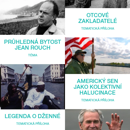
OTCOVÉ
ZAKLADATELÉ
TEMATICKÁ PŘÍLOHA
PRŮHLEDNÁ BYTOST
JEAN ROUCH
TÉMA
AMERICKÝ SEN
JAKO KOLEKTIVNÍ
HALUCINACE
TEMATICKÁ PŘÍLOHA
LEGENDA O DŽENNÉ
TEMATICKÁ PŘÍLOHA