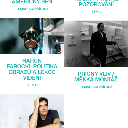
AMERICKÝ SEN
POZOROVÁNÍ
TEMATICKÁ PŘÍLOHA
TÉMA
HARUN
FAROCKI: POLITIKA
OBRAZŮ A LEKCE
PŘÍČNÝ VLIV /
VIDĚNÍ
MĚKKÁ MONTÁŽ
TÉMA
TEMATICKÁ PŘÍLOHA