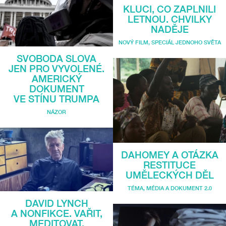
KLUCI, CO ZAPLNILI
LETNOU. CHVILKY
NADĚJE
NOVÝ FILM
,
SPECIÁL JEDNOHO SVĚTA
SVOBODA SLOVA
JEN PRO VYVOLENÉ.
AMERICKÝ
DOKUMENT
VE STÍNU TRUMPA
NÁZOR
DAHOMEY A OTÁZKA
RESTITUCE
UMĚLECKÝCH DĚL
TÉMA
,
MÉDIA A DOKUMENT 2.0
DAVID LYNCH
A NONFIKCE. VAŘIT,
MEDITOVAT,