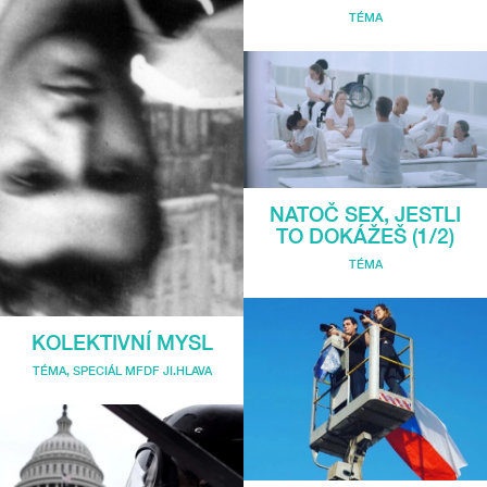
TÉMA
NATOČ SEX, JESTLI
TO DOKÁŽEŠ (1/2)
TÉMA
KOLEKTIVNÍ MYSL
TÉMA
,
SPECIÁL MFDF JI.HLAVA