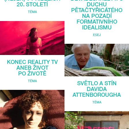
DUCHU
20. STOLETÍ
PĚTAČTYŘICÁTÉHO
TÉMA
NA POZADÍ
FORMATIVNÍHO
IDEALISMU
ESEJ
KONEC REALITY TV
ANEB ŽIVOT
PO ŽIVOTĚ
TÉMA
SVĚTLO A STÍN
DAVIDA
ATTENBOROUGHA
TÉMA