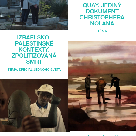
QUAY. JEDINÝ
DOKUMENT
CHRISTOPHERA
NOLANA
TÉMA
IZRAELSKO-
PALESTINSKÉ
KONTEXTY.
ZPOLITIZOVANÁ
SMRT
TÉMA
,
SPECIÁL JEDNOHO SVĚTA