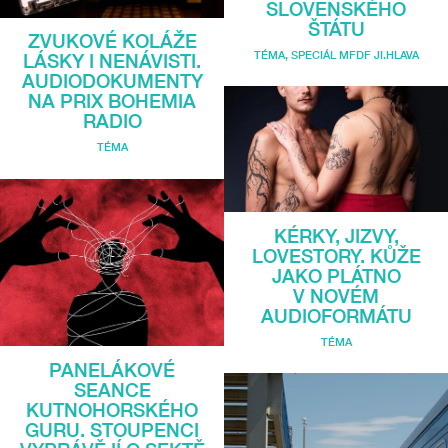
SLOVENSKÉHO
ŠTÁTU
ZVUKOVÉ KOLÁŽE
TÉMA
,
SPECIÁL MFDF JI.HLAVA
LÁSKY I NENÁVISTI.
AUDIODOKUMENTY
NA PRIX BOHEMIA
RADIO
TÉMA
KÉRKY, JIZVY,
LOVESTORY. KŮŽE
JAKO PLÁTNO
V NOVÉM
AUDIOFORMÁTU
TÉMA
PANELÁKOVÉ
SEANCE
KUTNOHORSKÉHO
GURU. STOUPENCI