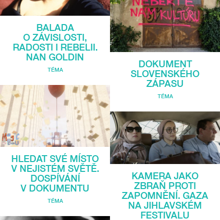
BALADA
O ZÁVISLOSTI,
RADOSTI I REBELII.
NAN GOLDIN
DOKUMENT
TÉMA
SLOVENSKÉHO
ZÁPASU
TÉMA
HLEDAT SVÉ MÍSTO
V NEJISTÉM SVĚTĚ.
KAMERA JAKO
DOSPÍVÁNÍ
ZBRAŇ PROTI
V DOKUMENTU
ZAPOMNĚNÍ. GAZA
TÉMA
NA JIHLAVSKÉM
FESTIVALU