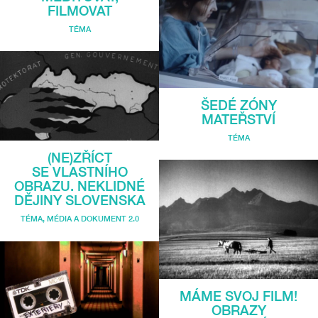
FILMOVAT
TÉMA
ŠEDÉ ZÓNY
MATEŘSTVÍ
TÉMA
(NE)ZŘÍCT
SE VLASTNÍHO
OBRAZU. NEKLIDNÉ
DĚJINY SLOVENSKA
TÉMA
,
MÉDIA A DOKUMENT 2.0
MÁME SVOJ FILM!
OBRAZY