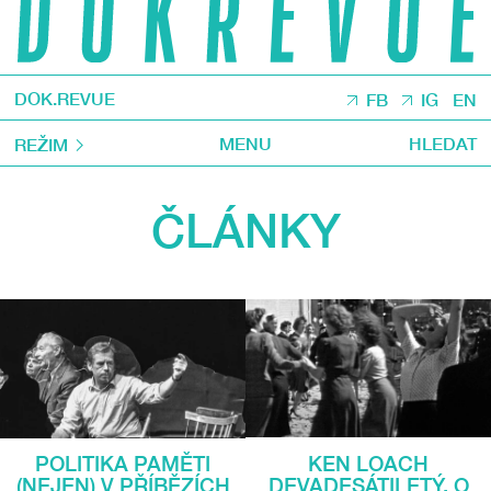
DOK.REVUE
FB
IG
EN
MENU
HLEDAT
REŽIM
ČLÁNKY
KEN LOACH
POLITIKA PAMĚTI
DEVADESÁTILETÝ. O
(NEJEN) V PŘÍBĚZÍCH