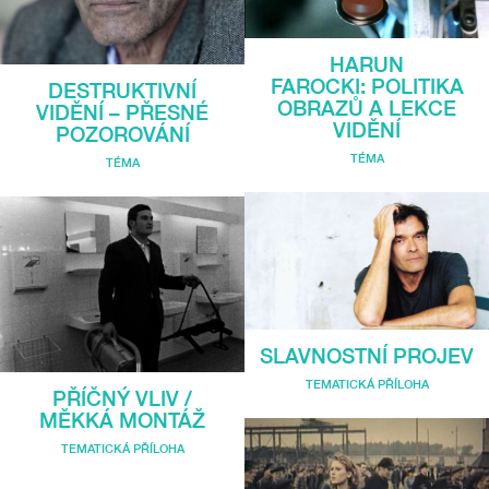
HARUN
FAROCKI: POLITIKA
DESTRUKTIVNÍ
OBRAZŮ A LEKCE
VIDĚNÍ – PŘESNÉ
VIDĚNÍ
POZOROVÁNÍ
TÉMA
TÉMA
SLAVNOSTNÍ PROJEV
TEMATICKÁ PŘÍLOHA
PŘÍČNÝ VLIV /
MĚKKÁ MONTÁŽ
TEMATICKÁ PŘÍLOHA