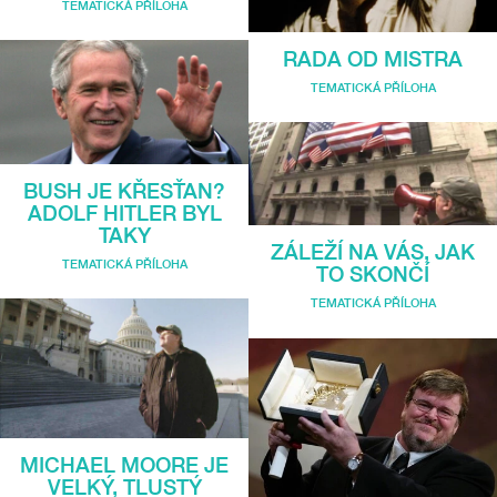
TEMATICKÁ PŘÍLOHA
RADA OD MISTRA
TEMATICKÁ PŘÍLOHA
BUSH JE KŘESŤAN?
ADOLF HITLER BYL
TAKY
ZÁLEŽÍ NA VÁS, JAK
TEMATICKÁ PŘÍLOHA
TO SKONČÍ
TEMATICKÁ PŘÍLOHA
MICHAEL MOORE JE
VELKÝ, TLUSTÝ