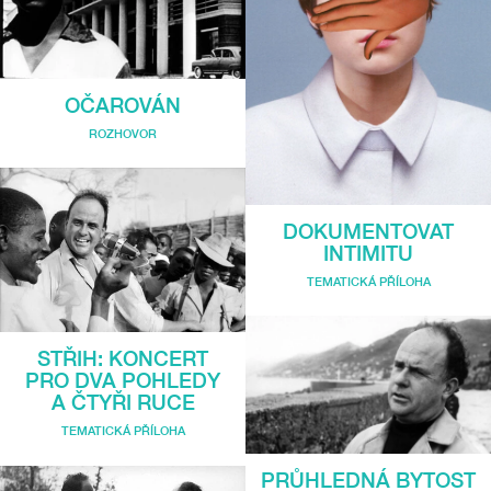
OČAROVÁN
ROZHOVOR
DOKUMENTOVAT
INTIMITU
TEMATICKÁ PŘÍLOHA
STŘIH: KONCERT
PRO DVA POHLEDY
A ČTYŘI RUCE
TEMATICKÁ PŘÍLOHA
PRŮHLEDNÁ BYTOST