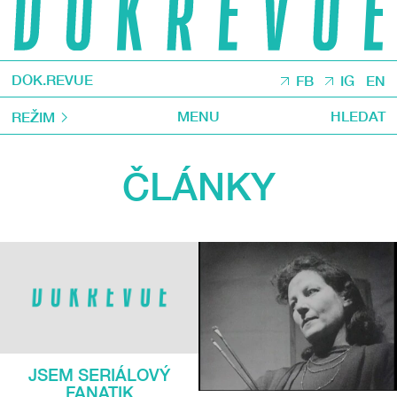
DOK.REVUE
FB
IG
EN
MENU
HLEDAT
REŽIM
ČLÁNKY
JSEM SERIÁLOVÝ
FANATIK