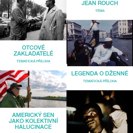
JEAN ROUCH
TÉMA
OTCOVÉ
ZAKLADATELÉ
TEMATICKÁ PŘÍLOHA
LEGENDA O DŽENNÉ
TEMATICKÁ PŘÍLOHA
AMERICKÝ SEN
JAKO KOLEKTIVNÍ
HALUCINACE