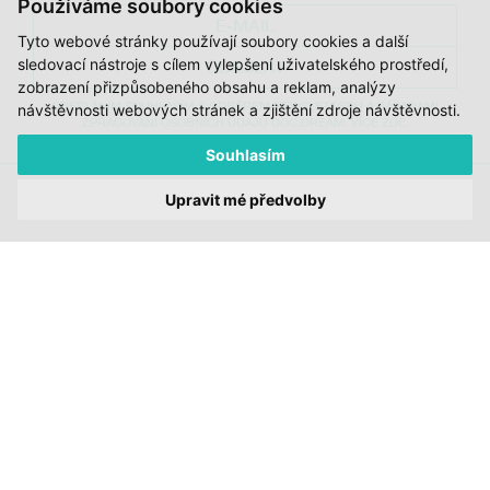
Používáme soubory cookies
Tyto webové stránky používají soubory cookies a další
sledovací nástroje s cílem vylepšení uživatelského prostředí,
ODESLAT
zobrazení přizpůsobeného obsahu a reklam, analýzy
ODESLÁNÍM SOUHLASÍM S ODBĚREM NEWSLETTERU A ZÁSADAMI
návštěvnosti webových stránek a zjištění zdroje návštěvnosti.
ZPRACOVÁNÍ OSOBNÍCH ÚDAJŮ DOC.DREAM. VÍCE ZDE.
Souhlasím
JI.HLAVA
CDF
Upravit mé předvolby
DOK.REVUE
RUBRIKY
AUTOŘI
O DOK.REVUE
PODPOŘTE NÁS
KONTAKTY
© 2012 – 2026 DOC.DREAM
ZA PODPORY STÁTNÍHO FONDU KINEMATOGRAFIE, KRAJE VYSOČINA A
MINISTERSTVA KULTURY ČR.