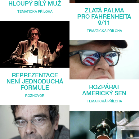
HLOUPÝ BÍLÝ MUŽ
ZLATÁ PALMA
TEMATICKÁ PŘÍLOHA
PRO FAHRENHEITA
9/11
TEMATICKÁ PŘÍLOHA
REPREZENTACE
NENÍ JEDNODUCHÁ
ROZPÁRAT
FORMULE
AMERICKÝ SEN
ROZHOVOR
TEMATICKÁ PŘÍLOHA