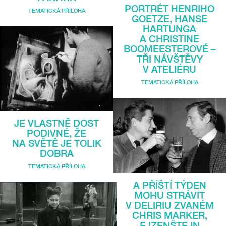
PORTRÉT HENRIHO
TEMATICKÁ PŘÍLOHA
GOETZE, HANSE
HARTUNGA
A CHRISTINE
BOOMEESTEROVÉ –
TŘI NÁVŠTĚVY
V ATELIÉRU
TEMATICKÁ PŘÍLOHA
JE VLASTNĚ DOST
PODIVNÉ, ŽE
NA SVĚTĚ JE TOLIK
DOBRA
TEMATICKÁ PŘÍLOHA
A PŘÍŠTÍ TÝDEN
MOHU STRÁVIT
V DELIRIU ZVANÉM
CHRIS MARKER,
EJZENŠTEJN